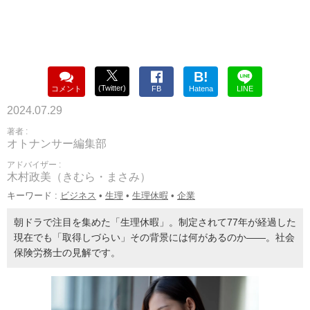
B!
(Twitter)
コメント
FB
Hatena
LINE
2024.07.29
著者 :
オトナンサー編集部
アドバイザー :
木村政美（きむら・まさみ）
キーワード :
ビジネス
•
生理
•
生理休暇
•
企業
朝ドラで注目を集めた「生理休暇」。制定されて77年が経過した
現在でも「取得しづらい」その背景には何があるのか――。社会
保険労務士の見解です。