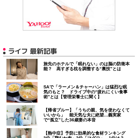
ライフ 最新記事
旅先のホテルで「眠れない」のは脳の防衛本
能？ 高すぎる枕を調整する“裏技”とは
SAで「ラーメン＆チャーハン」は猛烈な眠
気のもと？ ドライブ中の“疲れにくい食事
術”とは【管理栄養士に聞く】
【帰省ブルー】「うちの親、気を使わなくて
いいから」 能天気な夫に絶望…義実家
で“孤立”した36歳妻の本音
【熱中症】予防に効果的な食材ランキング
3位「鶏むね肉」2位「マグロ」…1位は？