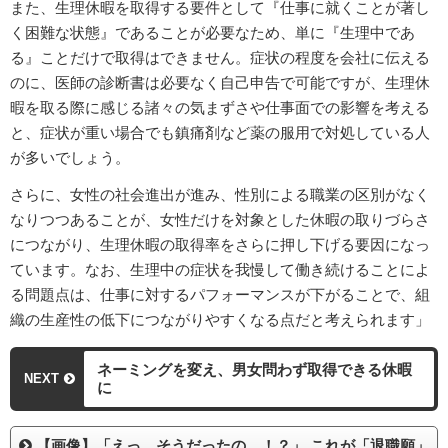
また、生理休暇を取得する要件として『仕事に就くことが著し
く困難な状態』であることが必要なため、単に『生理中であ
る』ことだけで取得はできません。症状の程度を会社に伝える
のに、医師の診断書は必要なく自己申告で可能ですが、生理休
暇を取る際に感じる諸々の気まずさや仕事面での影響を考える
と、症状が重い場合でも鎮痛剤など薬の服用で対処している人
が多いでしょう。
さらに、女性の社会進出が進み、性別による職業の区別がなく
なりつつあることが、女性だけを対象とした休暇の取りづらさ
につながり、生理休暇の取得率をさらに押し下げる要因になっ
ています。なお、生理中の症状を我慢して働き続けることによ
る問題点は、仕事に対するパフォーマンスが下がることで、組
織の生産性の低下につながりやすくなる点だと考えられます」
ネーミングを変え、男女問わず取得できる休暇
NEXT
に
【画像】「えっ…そうだったの…！？」 これが「退職願」