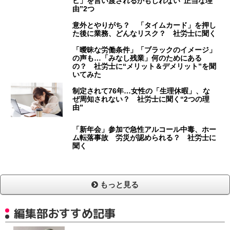
ビ」を言い渡されるかもしれない“正当な理
由”2つ
意外とやりがち？ 「タイムカード」を押し
た後に業務、どんなリスク？ 社労士に聞く
「曖昧な労働条件」「ブラックのイメージ」
の声も…「みなし残業」何のためにある
の？ 社労士に“メリット＆デメリット”を聞
いてみた
制定されて76年…女性の「生理休暇」、な
ぜ周知されない？ 社労士に聞く“2つの理
由”
「新年会」参加で急性アルコール中毒、ホー
ム転落事故 労災が認められる？ 社労士に
聞く
もっと見る
編集部おすすめ記事