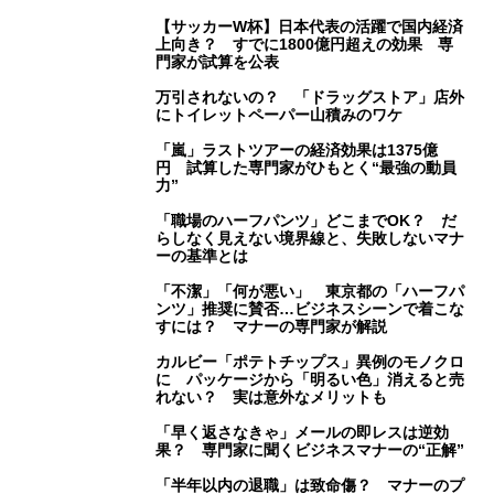
【サッカーW杯】日本代表の活躍で国内経済
上向き？ すでに1800億円超えの効果 専
門家が試算を公表
万引されないの？ 「ドラッグストア」店外
にトイレットペーパー山積みのワケ
「嵐」ラストツアーの経済効果は1375億
円 試算した専門家がひもとく“最強の動員
力”
「職場のハーフパンツ」どこまでOK？ だ
らしなく見えない境界線と、失敗しないマナ
ーの基準とは
「不潔」「何が悪い」 東京都の「ハーフパ
ンツ」推奨に賛否…ビジネスシーンで着こな
すには？ マナーの専門家が解説
カルビー「ポテトチップス」異例のモノクロ
に パッケージから「明るい色」消えると売
れない？ 実は意外なメリットも
「早く返さなきゃ」メールの即レスは逆効
果？ 専門家に聞くビジネスマナーの“正解”
「半年以内の退職」は致命傷？ マナーのプ