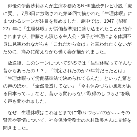
俳優の伊藤沙莉さんが主演を務めるNHK連続テレビ小説「虎
に翼」。7月3日に放送された第68回で描かれた「生理休暇」に
まつわるシーンが注目を集めました。劇中では、1947（昭和
22）年に「生理休暇」が労働基準法に盛り込まれたことが紹介
されますが、伊藤さん演じる主人公・寅子が生理による体調不
良に見舞われながらも「これだから女は」と言われたくないが
ために、痛みに耐えながら働く姿が描かれました。
放送後、このシーンについてSNSでは「生理休暇ってそんな
昔からあったの！？」「制定されたのが77年前だったとは」
「生理休暇って労働基準法で決められてるんだ」といった驚き
の声のほか、「全然浸透してない」「今も休みづらい風潮があ
る日本って…」など、昔から変わらない“取得のしづらさ”を嘆
く声も聞かれました。
なぜ、生理休暇はこれほどまでに“取りづらい”のか……その
背景や実情について、社会保険労務士の木村政美さんに見解を
聞きました。