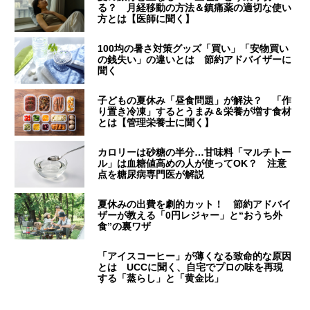
る？ 月経移動の方法＆鎮痛薬の適切な使い
方とは【医師に聞く】
100均の暑さ対策グッズ「買い」「安物買い
の銭失い」の違いとは 節約アドバイザーに
聞く
子どもの夏休み「昼食問題」が解決？ 「作
り置き冷凍」するとうまみ＆栄養が増す食材
とは【管理栄養士に聞く】
カロリーは砂糖の半分…甘味料「マルチトー
ル」は血糖値高めの人が使ってOK？ 注意
点を糖尿病専門医が解説
夏休みの出費を劇的カット！ 節約アドバイ
ザーが教える「0円レジャー」と“おうち外
食”の裏ワザ
「アイスコーヒー」が薄くなる致命的な原因
とは UCCに聞く、自宅でプロの味を再現
する「蒸らし」と「黄金比」