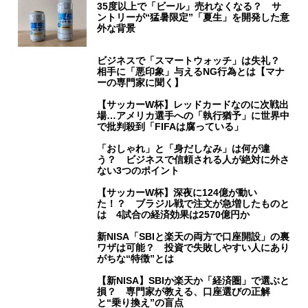
35度以上で「ビール」売れなくなる？ サ
ントリーが“猛暑限定”「夏生」を開発した意
外な背景
ビジネスで「スマートウォッチ」は失礼？
相手に「悪印象」与えるNG行為とは【マナ
ーの専門家に聞く】
【サッカーW杯】レッドカードなのに次戦出
場…アメリカ選手への「執行猶予」に世界中
で批判殺到「FIFAは腐っている」
「おしゃれ」と「身だしなみ」は何が違
う？ ビジネスで信頼される人が絶対に外さ
ない3つのポイント
【サッカーW杯】深夜に124億が動い
た！？ ブラジル戦で注文が急増したものと
は 4試合の経済効果は2570億円か
新NISA「SBIと楽天の両方で口座開設」の裏
ワザは可能？ 投資で失敗しやすい人にあり
がちな“特徴”とは
【新NISA】SBIか楽天か「経済圏」で選ぶと
損？ 専門家が教える、口座選びの正解
と“乗り換え”の盲点