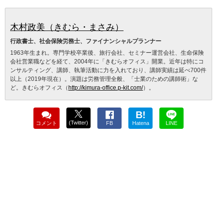
木村政美（きむら・まさみ）
行政書士、社会保険労務士、ファイナンシャルプランナー
1963年生まれ。専門学校卒業後、旅行会社、セミナー運営会社、生命保険
会社営業職などを経て、2004年に「きむらオフィス」開業。近年は特にコ
ンサルティング、講師、執筆活動に力を入れており、講師実績は延べ700件
以上（2019年現在）。演題は労務管理全般、「士業のための講師術」な
ど。きむらオフィス（
http://kimura-office.p-kit.com/
）。
B!
(Twitter)
コメント
FB
Hatena
LINE