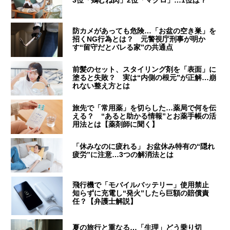
防カメがあっても危険…「お盆の空き巣」を
招くNG行為とは？ 元警視庁刑事が明か
す“留守だとバレる家”の共通点
前髪のセット、スタイリング剤を「表面」に
塗ると失敗？ 実は“内側の根元”が正解…崩
れない整え方とは
旅先で「常用薬」を切らした…薬局で何を伝
える？ “あると助かる情報”とお薬手帳の活
用法とは【薬剤師に聞く】
「休みなのに疲れる」 お盆休み特有の“隠れ
疲労”に注意…3つの解消法とは
飛行機で「モバイルバッテリー」使用禁止
知らずに充電し“発火”したら巨額の賠償責
任？【弁護士解説】
夏の旅行と重なる…「生理」どう乗り切