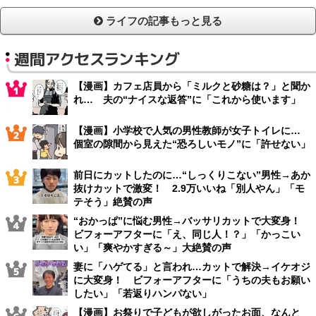
ライフの記事もっと見る
週間アクセスランキング
【漫画】カフェ店員から「ミルクと砂糖は？」と聞か
れ… 夫の“ナイスな返答”に「これから使います」
【漫画】小学校で人気の男性教師が女子トイレに…
個室の隙間から見えた“恐ろしいモノ”に「許せない」
前日にカットしたのに…“しっくりこない”男性→あか
抜けカットで激変！ 2.9万いいね「別人やん」「モ
テそう」絶賛の声
“おかっぱ”に悩む男性→バッサリカットで大変身！
ビフォーアフターに「え、同じ人！？」「かっこい
い」「爽やかすぎる～」大絶賛の声
妻に「ハゲてる」と言われ…カットで解決→イケオジ
に大変身！ ビフォーアフターに「うちの夫もお願い
したい」「若返りハンパない」
【漫画】お祭りで子どもが欲しがったお面、なんと