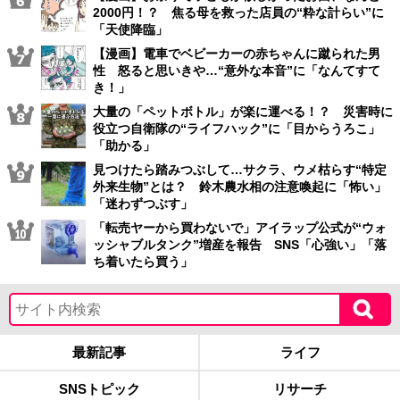
2000円！？ 焦る母を救った店員の“粋な計らい”に
「天使降臨」
【漫画】電車でベビーカーの赤ちゃんに蹴られた男
性 怒ると思いきや…“意外な本音”に「なんてすて
き！」
大量の「ペットボトル」が楽に運べる！？ 災害時に
役立つ自衛隊の“ライフハック”に「目からうろこ」
「助かる」
見つけたら踏みつぶして…サクラ、ウメ枯らす“特定
外来生物”とは？ 鈴木農水相の注意喚起に「怖い」
「迷わずつぶす」
「転売ヤーから買わないで」アイラップ公式が“ウォ
ッシャブルタンク”増産を報告 SNS「心強い」「落
ち着いたら買う」
最新記事
ライフ
SNSトピック
リサーチ