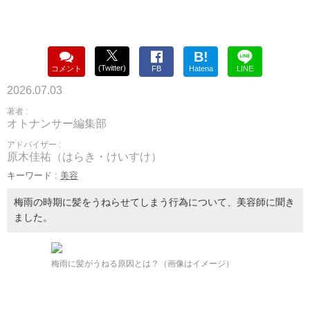
B!
(Twitter)
コメント
FB
Hatena
LINE
2026.07.03
著者 :
オトナンサー編集部
アドバイザー :
原木佳祐（はらき・けいすけ）
キーワード :
美容
梅雨の時期に髪をうねらせてしまう行為について、美容師に聞き
ました。
梅雨に髪がうねる原因とは？（画像はイメージ）