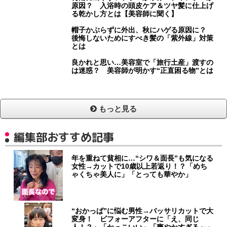
原因？ 入浴時の頭皮ケア＆ツヤ髪に仕上げ
る乾かし方とは【美容師に聞く】
帽子かぶらずに外出、秋にハゲる原因に？
後悔しないためにすべき髪の「紫外線」対策
とは
良かれと思い…美容室で「旅行土産」渡すの
は迷惑？ 美容師が明かす“正直困る物”とは
もっと見る
編集部おすすめ記事
年を重ねて貧相に…“シワ＆面長”も気になる
女性→カットで10歳以上若返り！？「めち
ゃくちゃ美人に」「とっても華やか」
“おかっぱ”に悩む男性→バッサリカットで大
変身！ ビフォーアフターに「え、同じ