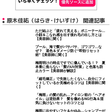
原木佳祐（はらき・けいすけ） 関連記事
ただ結ぶと「疲れて見える」ポニーテール…
小顔＆こなれ感を出す後れ毛の出し方とは
【美容師に聞く】
プール、海で髪がパサパサ、ゴワゴワ…な
ぜ？ 退色＆ダメージ防ぐ“即効リセット
術”【美容師に聞く】
梅雨明けの時点ですでに傷んでいる！？ 夏
本番に焦らない「髪のUV対策」と色落ち防
止カラー【美容師が解説】
「縮毛矯正」で失敗したくない…自分にフィ
ットしているか見極めるコツは【美容師に聞
く】
「梅雨」の髪の乱れ…アイロン前の「ヘアオ
イル」は逆効果？ 髪を傷めるNG行為＆湿
気に負けないセットのコツとは
梅雨に出やすいフケ＆かゆみ…シャンプーが