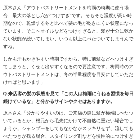
原木さん「アウトバストリートメントを梅雨の時期に使う場
合、最大の落とし穴が“つけすぎ”です。そもそも湿度が高い時
期なので、乾燥する冬と比べて髪の毛が乾きにくい状態になっ
ています。そこへオイルなどをつけすぎると、髪が十分に乾か
ない状態が続いてしまい、いつも以上にべたついてしまうんで
すね。
しかも汗もかきやすい時期ですから、特に前髪などへつけすぎ
てしまうと、くせも出やすくなるので要注意です。梅雨時のア
ウトバストリートメントは、冬の半量程度を目安にしていただ
ければと思います」
Q.来店客の髪の状態を見て「この人は梅雨にうねる習慣を毎日
続けているな」と分かるサインやクセはありますか。
原木さん「分かりやすいのは、ご来店の際に髪が極端にべたつ
いているとか、根元から毛先にかけて不自然に重たい場合でし
ょうか。シャンプーをしてもなかなかスッキリせず、流しても
べたつきが残る場合、スタイリング剤などを慢性的につけすぎ