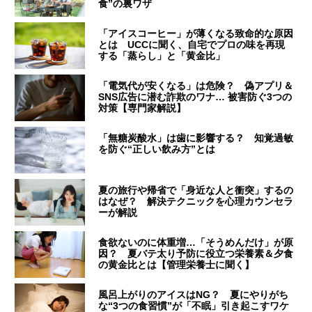
食”の裏ワザ
「アイスコーヒー」が薄くなる致命的な原因
とは UCCに聞く、自宅でプロの味を再現
する「蒸らし」と「黄金比」
「電気代が安くなる」は危険？ 偽アプリ＆
SNS広告に潜む詐欺のワナ… 被害防ぐ3つの
対策【専門家解説】
「無糖炭酸水」は歯に影響する？ 知覚過敏
を防ぐ“正しい飲み方”とは
夏の旅行や帰省で「身近な人と衝突」するの
はなぜ？ 解決テクニックを心理カウンセラ
ーが解説
食欲ないのに体重増…「そうめんだけ」が原
因？ 夏バテ太り予防に役立つ栄養素＆夕食
の黄金比とは【管理栄養士に聞く】
風呂上がりのアイスはNG？ 夏にやりがち
な“3つの食習慣”が「不眠」引き起こすワケ