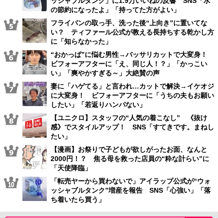
ッシャブルタンク」に1.9万いいねの反響 SNS「水
の節約になったよ」「持ってた方がよい」
フライパンの取っ手、洗った後“上向き”に置いてな
い？ ティファール公式が教える長持ちする乾かし方
に「知らなかった」
“おかっぱ”に悩む男性→バッサリカットで大変身！
ビフォーアフターに「え、同じ人！？」「かっこい
い」「爽やかすぎる～」大絶賛の声
妻に「ハゲてる」と言われ…カットで解決→イケオジ
に大変身！ ビフォーアフターに「うちの夫もお願い
したい」「若返りハンパない」
【ユニクロ】スタッフの“人気の着こなし” 《抜け
感》でスタイルアップ！ SNS「すてきです。まねし
たい」
【漫画】お祭りで子どもが欲しがったお面、なんと
2000円！？ 焦る母を救った店員の“粋な計らい”に
「天使降臨」
「転売ヤーから買わないで」アイラップ公式が“ウォ
ッシャブルタンク”増産を報告 SNS「心強い」「落
ち着いたら買う」