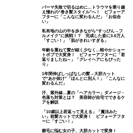
パーマ失敗で切るはめに…トラウマを乗り越
え憧れの“巻き髪スタイル”へ！ ビフォーア
フターに「こんなに変わるんだ」「お似合
い」
私有地の山の中を歩きながら“すっぴん→フ
ルメイク”に挑戦！？ 完成した姿に3.6万人
「すごい！」「肌がきれいすぎる」
年齢を重ねて髪が細く少なく…軽やかショー
トボブで大変身！ ビフォーアフターに「若
返りましたね～」「グレイヘアにもぴった
り」
1年間伸ばしっぱなしの髪→大胆カット
で“あか抜け”「ほんとに別人！」「こんなに
変わるんだ」
汗、紫外線…夏の「ヘアカラー」ダメージ・
色落ち対策とは？ 美容師が自宅でできるケ
アを解説
「10歳以上若返って見える」「魔法みた
い」前髪カットで大変身！ ビフォーアフタ
ーに「すごい！」
癖毛に悩む女の子、大胆カットで変身！