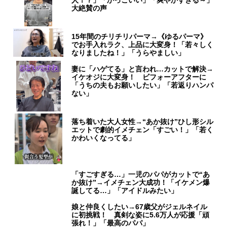
人！？」「かっこいい」「爽やかすぎる～」
大絶賛の声
15年間のチリチリパーマ→《ゆるパーマ》
でお手入れラク、上品に大変身！「若々しく
なりましたね！」「うらやましい」
妻に「ハゲてる」と言われ…カットで解決→
イケオジに大変身！ ビフォーアフターに
「うちの夫もお願いしたい」「若返りハンパ
ない」
落ち着いた大人女性→“あか抜け”ひし形シル
エットで劇的イメチェン「すごい！」「若く
かわいくなってる」
「すごすぎる…」一児のパパがカットで“あ
か抜け”→イメチェン大成功！「イケメン爆
誕してる…」「アイドルみたい」
娘と仲良くしたい→67歳父がジェルネイル
に初挑戦！ 真剣な姿に5.6万人が応援「頑
張れ！」「最高のパパ」