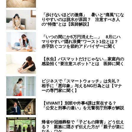
「歩けないほどの激痛」 暑いと“痛風”にな
りやすいのは脱水が原因？ 注意すべき人
の“特徴”とは【医師解説】
「いつの間にか5万円消えた…」 8月にハ
マりやすい“隠れ浪費”ワースト1位とは？
赤字防ぐコツを節約アドバイザーに聞く
【水虫】バスマットだけじゃない…家庭内の
感染招く“要注意スポット”とは 医師に聞く
ビジネスで「スマートウォッチ」は失礼？
相手に「悪印象」与えるNG行為とは【マナ
ーの専門家に聞く】
【VIVANT】別班や外事4課は実在する？
「公安と刑事の違い」を元警視庁刑事が解説
帰省や冠婚葬祭で「子どもの障害」どう伝え
る？ 親族に隠さず伝えた方が「親子が楽に
なる」ワケ