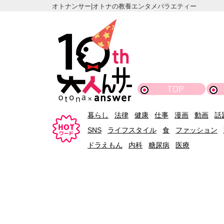
オトナンサー|オトナの教養エンタメバラエティー
TOP
暮らし
法律
健康
仕事
漫画
動画
話
SNS
ライフスタイル
食
ファッション
ドラえもん
内科
糖尿病
医療