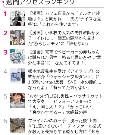
週間アクセスランキング
【漫画】カフェ店員から「ミルクと砂
糖は？」と聞かれ… 夫の“ナイスな返
答”に「これから使います」
【漫画】小学校で人気の男性教師が女
子トイレに… 個室の隙間から見え
た“恐ろしいモノ”に「許せない」
【漫画】電車でベビーカーの赤ちゃん
に蹴られた男性 怒ると思いきや…“意
外な本音”に「なんてすてき！」
熊本地震発生を受け《アイラップ》公
式が紹介「ウォッシャブルタンク」に
1.9万いいねの反響 SNS「水の節約に
なったよ」「持ってた方がよい」
“おかっぱ”に悩む男性→バッサリカット
で大変身！ ビフォーアフターに
「え、同じ人！？」「かっこいい」
「爽やかすぎる～」大絶賛の声
フライパンの取っ手、洗った後“上向
き”に置いてない？ ティファール公式
が教える長持ちする乾かし方に「知ら