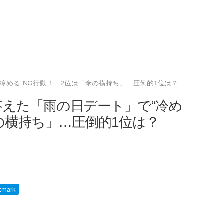
“冷める”NG行動！ 2位は「傘の横持ち」…圧倒的1位は？
答えた「雨の日デート」で“冷め
の横持ち」…圧倒的1位は？
kmark