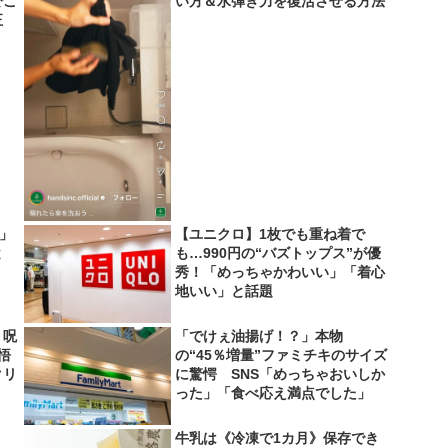
でこ
い方＆水弾き力を復活させる方法
正
い」
【ユニクロ】1枚でも重ね着で
と
も…990円の“バズトップス”が優
秀！「めっちゃかわいい」「着心
地いい」と話題
 呪
「でけぇ油揚げ！？」本物
悟
の“45％増量”ファミチキのサイズ
クリ
に驚愕 SNS「めっちゃおいしか
った」「食べ応え満点でした」
牛乳は《冷凍で1カ月》保存でき