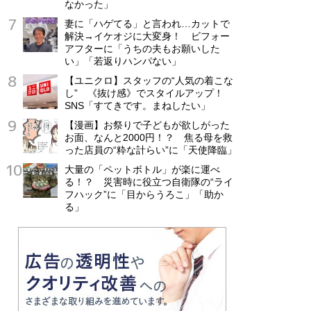
なかった」
妻に「ハゲてる」と言われ…カットで
解決→イケオジに大変身！ ビフォー
アフターに「うちの夫もお願いした
い」「若返りハンパない」
【ユニクロ】スタッフの“人気の着こな
し” 《抜け感》でスタイルアップ！
SNS「すてきです。まねしたい」
【漫画】お祭りで子どもが欲しがった
お面、なんと2000円！？ 焦る母を救
った店員の“粋な計らい”に「天使降臨」
大量の「ペットボトル」が楽に運べ
る！？ 災害時に役立つ自衛隊の“ライ
フハック”に「目からうろこ」「助か
る」