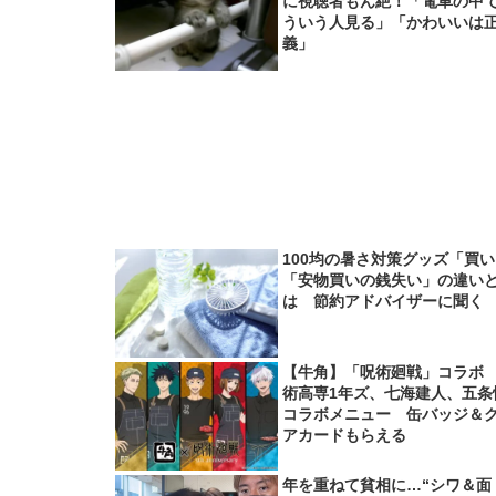
に視聴者もん絶！「電車の中
ういう人見る」「かわいいは
義」
100均の暑さ対策グッズ「買
「安物買いの銭失い」の違い
は 節約アドバイザーに聞く
【牛角】「呪術廻戦」コラボ
術高専1年ズ、七海建人、五条
コラボメニュー 缶バッジ＆
アカードもらえる
年を重ねて貧相に…“シワ＆面