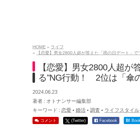
HOME
ライフ
【恋愛】男女2800人超が答えた「雨の日デート」で
【恋愛】男女2800人超が
る”NG行動！ 2位は「傘
2024.06.23
著者 :
オトナンサー編集部
キーワード :
恋愛
•
婚活
•
調査
•
ライフスタイル
コメント
(Twitter)
Facebook
B!
Boo