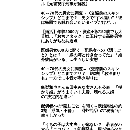
ル【元警視庁刑事が解説】
40～70代の男女に調査→《交際前のスキン
シップ》どこまで？ 男女で“すれ違い”「彼
は毎回でも触れ合いたいタイプだけど…」
【婚活】年収2000万・資産4億の52歳でも大
苦戦…「おぢアタック」に玉砕する高齢男性
にありがちな共通点
既婚男女600人に聞く→配偶者への《隠しご
と》とは？ 「嫁の姉と付き合ってた」「婚
外彼氏がいる」…生々しい実態
40～70代の男女に調査→《交際前のスキン
シップ》どこまでアリ？ 約2割「お泊まり
も」一方で…本音が浮き彫りに
亀梨和也さん＆田中みな実さんも公表 「授
かり婚」がうまくいく夫婦、壊れる夫婦
の“決定的な違い”
配偶者への“隠しごと”を聞く→既婚男性の約
3割「浮気・不倫」 《性生活》の“秘密”が
生々しかった
「うちの子は大丈夫」が危ない？ 若者がハ
マる「ニコパフ」で初摘発も 親が知るべき