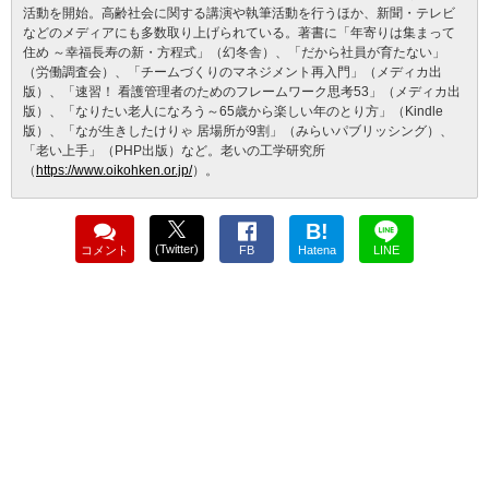
活動を開始。高齢社会に関する講演や執筆活動を行うほか、新聞・テレビ
などのメディアにも多数取り上げられている。著書に「年寄りは集まって
住め ～幸福長寿の新・方程式」（幻冬舎）、「だから社員が育たない」
（労働調査会）、「チームづくりのマネジメント再入門」（メディカ出
版）、「速習！ 看護管理者のためのフレームワーク思考53」（メディカ出
版）、「なりたい老人になろう～65歳から楽しい年のとり方」（Kindle
版）、「なが生きしたけりゃ 居場所が9割」（みらいパブリッシング）、
「老い上手」（PHP出版）など。老いの工学研究所
（
https://www.oikohken.or.jp/
）。
B!
(Twitter)
コメント
FB
Hatena
LINE