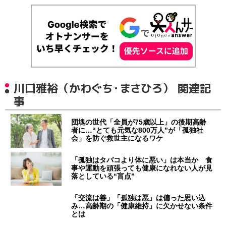
川口雅裕（かわぐち・まさひろ） 関連記
事
団塊の世代「全員が75歳以上」の後期高齢
者に…“とても元気な800万人”が「孤独社
会」を防ぐ救世主になるワケ
「孤独はタバコより体に悪い」は本当か 食
事や運動を頑張っても健康になれない人が見
落としている“盲点”
「交流は善」「孤独は悪」は偏った思い込
み…高齢期の「健康維持」に欠かせない条件
とは