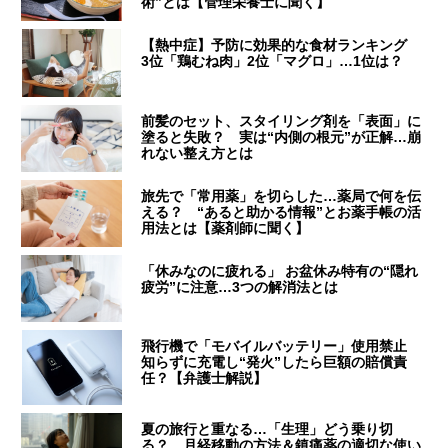
術”とは【管理栄養士に聞く】
【熱中症】予防に効果的な食材ランキング
3位「鶏むね肉」2位「マグロ」…1位は？
前髪のセット、スタイリング剤を「表面」に
塗ると失敗？ 実は“内側の根元”が正解…崩
れない整え方とは
旅先で「常用薬」を切らした…薬局で何を伝
える？ “あると助かる情報”とお薬手帳の活
用法とは【薬剤師に聞く】
「休みなのに疲れる」 お盆休み特有の“隠れ
疲労”に注意…3つの解消法とは
飛行機で「モバイルバッテリー」使用禁止
知らずに充電し“発火”したら巨額の賠償責
任？【弁護士解説】
夏の旅行と重なる…「生理」どう乗り切
る？ 月経移動の方法＆鎮痛薬の適切な使い