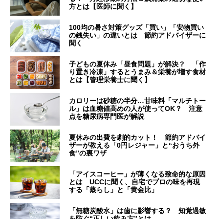
方とは【医師に聞く】
100均の暑さ対策グッズ「買い」「安物買い
の銭失い」の違いとは 節約アドバイザーに
聞く
子どもの夏休み「昼食問題」が解決？ 「作
り置き冷凍」するとうまみ＆栄養が増す食材
とは【管理栄養士に聞く】
カロリーは砂糖の半分…甘味料「マルチトー
ル」は血糖値高めの人が使ってOK？ 注意
点を糖尿病専門医が解説
夏休みの出費を劇的カット！ 節約アドバイ
ザーが教える「0円レジャー」と“おうち外
食”の裏ワザ
「アイスコーヒー」が薄くなる致命的な原因
とは UCCに聞く、自宅でプロの味を再現
する「蒸らし」と「黄金比」
「無糖炭酸水」は歯に影響する？ 知覚過敏
を防ぐ“正しい飲み方”とは