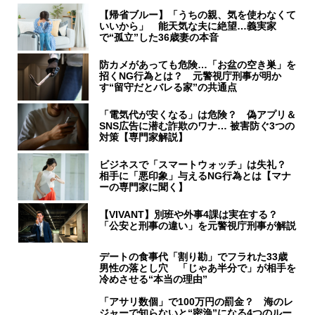
【帰省ブルー】「うちの親、気を使わなくて
いいから」 能天気な夫に絶望…義実家
で“孤立”した36歳妻の本音
防カメがあっても危険…「お盆の空き巣」を
招くNG行為とは？ 元警視庁刑事が明か
す“留守だとバレる家”の共通点
「電気代が安くなる」は危険？ 偽アプリ＆
SNS広告に潜む詐欺のワナ… 被害防ぐ3つの
対策【専門家解説】
ビジネスで「スマートウォッチ」は失礼？
相手に「悪印象」与えるNG行為とは【マナ
ーの専門家に聞く】
【VIVANT】別班や外事4課は実在する？
「公安と刑事の違い」を元警視庁刑事が解説
デートの食事代「割り勘」でフラれた33歳
男性の落とし穴 「じゃあ半分で」が相手を
冷めさせる“本当の理由”
「アサリ数個」で100万円の罰金？ 海のレ
ジャーで知らないと“密漁”になる4つのルー