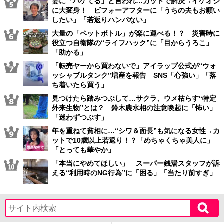
妻に「ハゲてる」と言われ…カットで解決→イケオジ
に大変身！ ビフォーアフターに「うちの夫もお願い
したい」「若返りハンパない」
大量の「ペットボトル」が楽に運べる！？ 災害時に
役立つ自衛隊の“ライフハック”に「目からうろこ」
「助かる」
「転売ヤーから買わないで」アイラップ公式が“ウォ
ッシャブルタンク”増産を報告 SNS「心強い」「落
ち着いたら買う」
見つけたら踏みつぶして…サクラ、ウメ枯らす“特定
外来生物”とは？ 鈴木農水相の注意喚起に「怖い」
「迷わずつぶす」
年を重ねて貧相に…“シワ＆面長”も気になる女性→カ
ットで10歳以上若返り！？「めちゃくちゃ美人に」
「とっても華やか」
「本当にやめてほしい」 スーパー銭湯スタッフが訴
える“利用時のNG行為”に「困る」「当たり前すぎ」