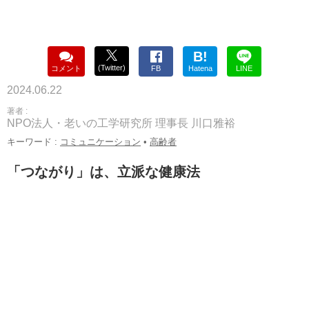
B!
(Twitter)
コメント
FB
Hatena
LINE
2024.06.22
著者 :
NPO法人・老いの工学研究所 理事長 川口雅裕
キーワード :
コミュニケーション
•
高齢者
「つながり」は、立派な健康法