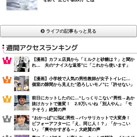
ライフの記事もっと見る
週間アクセスランキング
【漫画】カフェ店員から「ミルクと砂糖は？」と聞か
れ… 夫の“ナイスな返答”に「これから使います」
【漫画】小学校で人気の男性教師が女子トイレに…
個室の隙間から見えた“恐ろしいモノ”に「許せない」
前日にカットしたのに…“しっくりこない”男性→あか
抜けカットで激変！ 2.9万いいね「別人やん」「モ
テそう」絶賛の声
“おかっぱ”に悩む男性→バッサリカットで大変身！
ビフォーアフターに「え、同じ人！？」「かっこい
い」「爽やかすぎる～」大絶賛の声