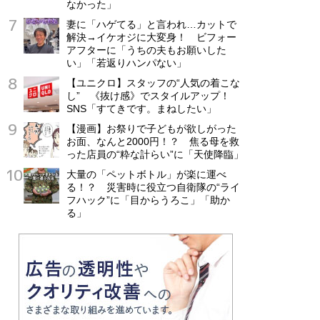
なかった」
妻に「ハゲてる」と言われ…カットで
解決→イケオジに大変身！ ビフォー
アフターに「うちの夫もお願いした
い」「若返りハンパない」
【ユニクロ】スタッフの“人気の着こな
し” 《抜け感》でスタイルアップ！
SNS「すてきです。まねしたい」
【漫画】お祭りで子どもが欲しがった
お面、なんと2000円！？ 焦る母を救
った店員の“粋な計らい”に「天使降臨」
大量の「ペットボトル」が楽に運べ
る！？ 災害時に役立つ自衛隊の“ライ
フハック”に「目からうろこ」「助か
る」