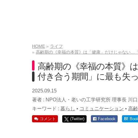
HOME
ライフ
高齢期の《幸福の本質》は「健康」だけじゃない…
高齢期の《幸福の本質》
付き合う期間」に最も失
2025.09.15
著者 :
NPO法人・老いの工学研究所 理事長 川
キーワード :
暮らし
•
コミュニケーション
•
高齢
コメント
(Twitter)
Facebook
B!
Boo