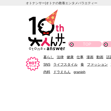
オトナンサー|オトナの教養エンタメバラエティー
TOP
暮らし
法律
健康
仕事
漫画
動画
話
SNS
ライフスタイル
食
ファッション
内科
ドラえもん
graniph