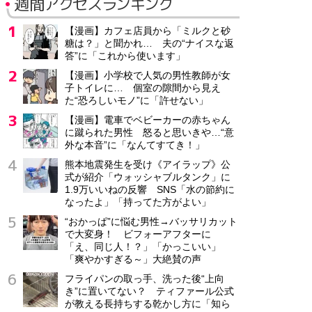
週間アクセスランキング
【漫画】カフェ店員から「ミルクと砂
糖は？」と聞かれ… 夫の“ナイスな返
答”に「これから使います」
【漫画】小学校で人気の男性教師が女
子トイレに… 個室の隙間から見え
た“恐ろしいモノ”に「許せない」
【漫画】電車でベビーカーの赤ちゃん
に蹴られた男性 怒ると思いきや…“意
外な本音”に「なんてすてき！」
熊本地震発生を受け《アイラップ》公
式が紹介「ウォッシャブルタンク」に
1.9万いいねの反響 SNS「水の節約に
なったよ」「持ってた方がよい」
“おかっぱ”に悩む男性→バッサリカット
で大変身！ ビフォーアフターに
「え、同じ人！？」「かっこいい」
「爽やかすぎる～」大絶賛の声
フライパンの取っ手、洗った後“上向
き”に置いてない？ ティファール公式
が教える長持ちする乾かし方に「知ら