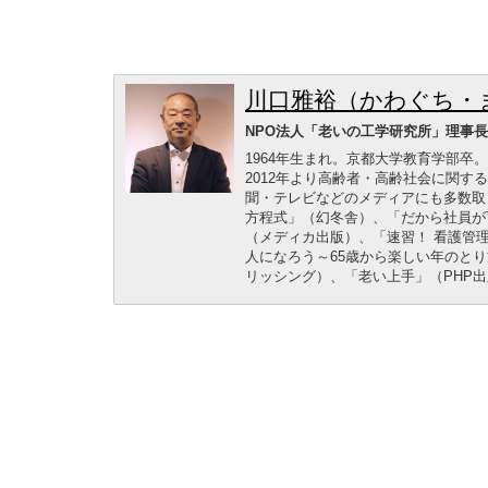
川口雅裕（かわぐち・
NPO法人「老いの工学研究所」理事
1964年生まれ。京都大学教育学部
2012年より高齢者・高齢社会に関
聞・テレビなどのメディアにも多数取
方程式」（幻冬舎）、「だから社員が
（メディカ出版）、「速習！ 看護管
人になろう～65歳から楽しい年のとり方
リッシング）、「老い上手」（PHP