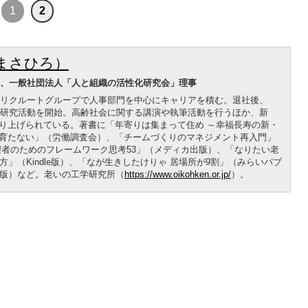
1
2
まさひろ）
長、一般社団法人「人と組織の活性化研究会」理事
卒。リクルートグループで人事部門を中心にキャリアを積む。退社後、
する研究活動を開始。高齢社会に関する講演や執筆活動を行うほか、新
り上げられている。著書に「年寄りは集まって住め ～幸福長寿の新・
育たない」（労働調査会）、「チームづくりのマネジメント再入門」
理者のためのフレームワーク思考53」（メディカ出版）、「なりたい老
」（Kindle版）、「なが生きしたけりゃ 居場所が9割」（みらいパブ
出版）など。老いの工学研究所（
https://www.oikohken.or.jp/
）。