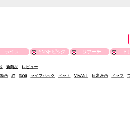
ライフ
SNSトピック
リサーチ
ト
題
新商品
レビュー
動画
猫
動物
ライフハック
ペット
VIVANT
日常漫画
ドラマ