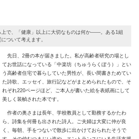
る上で、「健康」以上に大切なものは何か――。ある1組
質について考えます。
先日、2冊の本が届きました。私が高齢者研究の場とし
てお世話になっている「中楽坊（ちゅうらくぼう）」とい
う高齢者住宅で暮らしていた男性が、長い間書きためてい
た詩歌、エッセイ、旅行記などがまとめられたもので、そ
れぞれ220ページほど、ご本人が書いた絵を表紙画にして
美しく装幀された本です。
作者の奥さまは長年、学校教員として勤務するかたわ
ら、詩集を何冊も出された詩人。ご夫婦は大変に仲が良
く、毎朝、手をつないで散歩に出かけておられたそうで
す。その仲むつまじい姿や、エントランスにいる生活支援