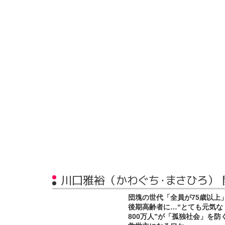
川口雅裕（かわぐち・まさひろ）
団塊の世代「全員が75歳以上
後期高齢者に…“とても元気な
800万人”が「孤独社会」を防