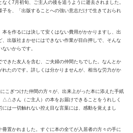
なく7月初旬、ご主人の後を追うように逝去されました。
様子を、「出版することへの強い意志だけで生きておられ
本を作るには決して安くはない費用がかかりますし、出
ど、出版社まかせにはできない作業が目白押しで、そんな
いないからです。
できた友人を含む、ご夫婦の仲間たちでした。なんとか
がれたのです。詳しくは分かりませんが、相当な労力がか
にこぎつけた仲間の方々が、出来上がった本に添えた手紙
、△△さん（ご主人）の本をお届けできることをうれしく
労には一切触れない控え目な言葉には、感動を覚えまし
冊置かれました。すぐに本の全てが入居者の方々の手に