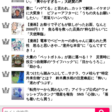
い」「爽やかすぎる～」大絶賛の声
妻に「ハゲてる」と言われ…カットで解決→イケオジ
に大変身！ ビフォーアフターに「うちの夫もお願い
したい」「若返りハンパない」
【漫画】お祭りで子どもが欲しがったお面、なんと
2000円！？ 焦る母を救った店員の“粋な計らい”に
「天使降臨」
【漫画】電車でベビーカーの赤ちゃんに蹴られた男
性 怒ると思いきや…“意外な本音”に「なんてすて
き！」
大量の「ペットボトル」が楽に運べる！？ 災害時に
役立つ自衛隊の“ライフハック”に「目からうろこ」
「助かる」
見つけたら踏みつぶして…サクラ、ウメ枯らす“特定
外来生物”とは？ 鈴木農水相の注意喚起に「怖い」
「迷わずつぶす」
「転売ヤーから買わないで」アイラップ公式が“ウォ
ッシャブルタンク”増産を報告 SNS「心強い」「落
ち着いたら買う」