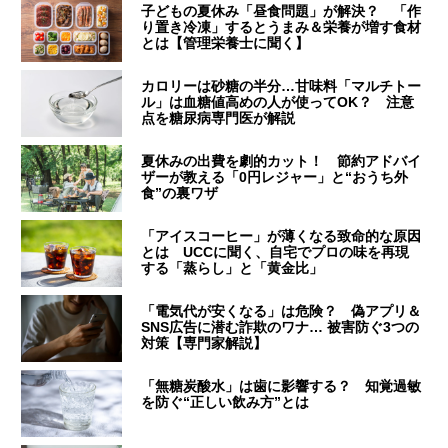
子どもの夏休み「昼食問題」が解決？ 「作
り置き冷凍」するとうまみ＆栄養が増す食材
とは【管理栄養士に聞く】
カロリーは砂糖の半分…甘味料「マルチトー
ル」は血糖値高めの人が使ってOK？ 注意
点を糖尿病専門医が解説
夏休みの出費を劇的カット！ 節約アドバイ
ザーが教える「0円レジャー」と“おうち外
食”の裏ワザ
「アイスコーヒー」が薄くなる致命的な原因
とは UCCに聞く、自宅でプロの味を再現
する「蒸らし」と「黄金比」
「電気代が安くなる」は危険？ 偽アプリ＆
SNS広告に潜む詐欺のワナ… 被害防ぐ3つの
対策【専門家解説】
「無糖炭酸水」は歯に影響する？ 知覚過敏
を防ぐ“正しい飲み方”とは