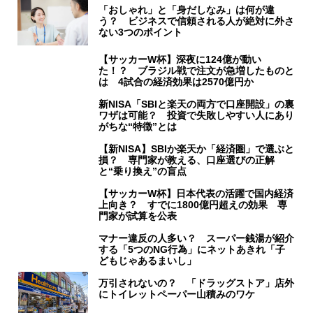
「おしゃれ」と「身だしなみ」は何が違
う？ ビジネスで信頼される人が絶対に外さ
ない3つのポイント
【サッカーW杯】深夜に124億が動い
た！？ ブラジル戦で注文が急増したものと
は 4試合の経済効果は2570億円か
新NISA「SBIと楽天の両方で口座開設」の裏
ワザは可能？ 投資で失敗しやすい人にあり
がちな“特徴”とは
【新NISA】SBIか楽天か「経済圏」で選ぶと
損？ 専門家が教える、口座選びの正解
と“乗り換え”の盲点
【サッカーW杯】日本代表の活躍で国内経済
上向き？ すでに1800億円超えの効果 専
門家が試算を公表
マナー違反の人多い？ スーパー銭湯が紹介
する「5つのNG行為」にネットあきれ「子
どもじゃあるまいし」
万引されないの？ 「ドラッグストア」店外
にトイレットペーパー山積みのワケ