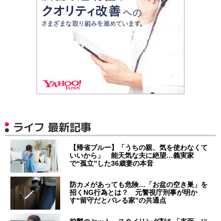
ライフ 最新記事
【帰省ブルー】「うちの親、気を使わなくて
いいから」 能天気な夫に絶望…義実家
で“孤立”した36歳妻の本音
防カメがあっても危険…「お盆の空き巣」を
招くNG行為とは？ 元警視庁刑事が明か
す“留守だとバレる家”の共通点