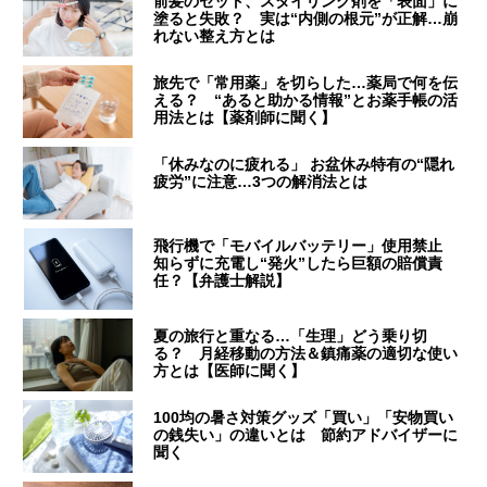
前髪のセット、スタイリング剤を「表面」に
塗ると失敗？ 実は“内側の根元”が正解…崩
れない整え方とは
旅先で「常用薬」を切らした…薬局で何を伝
える？ “あると助かる情報”とお薬手帳の活
用法とは【薬剤師に聞く】
「休みなのに疲れる」 お盆休み特有の“隠れ
疲労”に注意…3つの解消法とは
飛行機で「モバイルバッテリー」使用禁止
知らずに充電し“発火”したら巨額の賠償責
任？【弁護士解説】
夏の旅行と重なる…「生理」どう乗り切
る？ 月経移動の方法＆鎮痛薬の適切な使い
方とは【医師に聞く】
100均の暑さ対策グッズ「買い」「安物買い
の銭失い」の違いとは 節約アドバイザーに
聞く