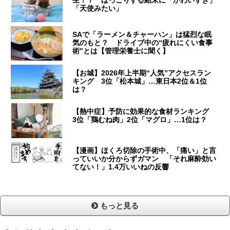
生！？ ほっこりする結末に「かわいすぎ」
「天使みたい」
SAで「ラーメン＆チャーハン」は猛烈な眠
気のもと？ ドライブ中の“疲れにくい食事
術”とは【管理栄養士に聞く】
【お城】2026年上半期“人気”アクセスラン
キング 3位「松本城」…東日本2位＆1位
は？
【熱中症】予防に効果的な食材ランキング
3位「鶏むね肉」2位「マグロ」…1位は？
【漫画】ほくろ切除の手術中、「痛い」と言
っていいか分からずガマン 「それ麻酔効い
てない！」1.4万いいねの反響
もっと見る