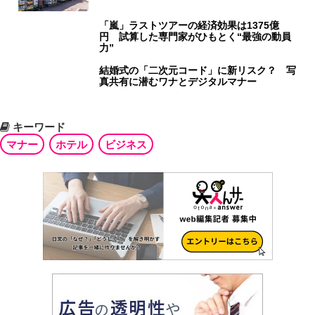
「嵐」ラストツアーの経済効果は1375億
円 試算した専門家がひもとく“最強の動員
力”
結婚式の「二次元コード」に新リスク？ 写
真共有に潜むワナとデジタルマナー
キーワード
マナー
ホテル
ビジネス