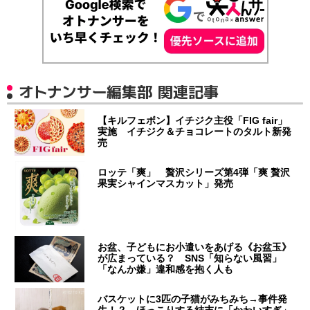
オトナンサー編集部 関連記事
【キルフェボン】イチジク主役「FIG fair」
実施 イチジク＆チョコレートのタルト新発
売
ロッテ「爽」 贅沢シリーズ第4弾「爽 贅沢
果実シャインマスカット」発売
お盆、子どもにお小遣いをあげる《お盆玉》
が広まっている？ SNS「知らない風習」
「なんか嫌」違和感を抱く人も
バスケットに3匹の子猫がみちみち→事件発