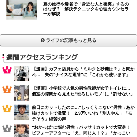
夏の旅行や帰省で「身近な人と衝突」するの
はなぜ？ 解決テクニックを心理カウンセラ
ーが解説
ライフの記事もっと見る
週間アクセスランキング
【漫画】カフェ店員から「ミルクと砂糖は？」と聞か
れ… 夫の“ナイスな返答”に「これから使います」
【漫画】小学校で人気の男性教師が女子トイレに…
個室の隙間から見えた“恐ろしいモノ”に「許せない」
前日にカットしたのに…“しっくりこない”男性→あか
抜けカットで激変！ 2.9万いいね「別人やん」「モ
テそう」絶賛の声
“おかっぱ”に悩む男性→バッサリカットで大変身！
ビフォーアフターに「え、同じ人！？」「かっこい