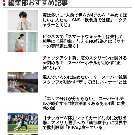
編集部おすすめ記事
実は多い…“人前で鼻をかむ”のを「やめてほ
しい」人たち SNS「飲食店では嫌」「クチ
ャラーと同じ」
ビジネスで「スマートウォッチ」は失礼？
相手に「悪印象」与えるNG行為とは【マナ
ーの専門家に聞く】
チェックアウト前、窓のスクリーンは開ける
or閉める？ スーパーホテルが明かす“正
解”とは？
混んでいるのに詰めない！？ スーパー銭湯
スタッフが明かす“守ってほしいマナー”とは
「エリア分けが分からない」 スーパーホテ
ルが紹介する“地方泊まりあるある4選”に共
感の嵐
【サッカーW杯】レッドカードなのに次戦出
場…アメリカ選手への「執行猶予」に世界中
で批判殺到「FIFAは腐っている」