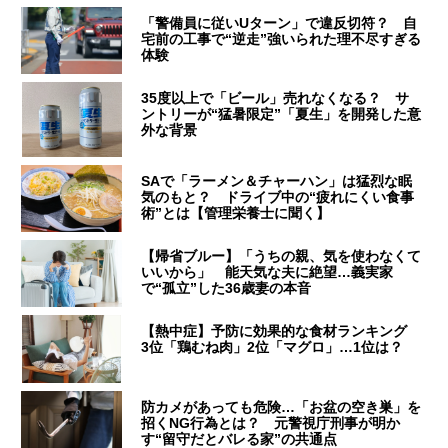
「警備員に従いUターン」で違反切符？ 自
宅前の工事で“逆走”強いられた理不尽すぎる
体験
35度以上で「ビール」売れなくなる？ サ
ントリーが“猛暑限定”「夏生」を開発した意
外な背景
SAで「ラーメン＆チャーハン」は猛烈な眠
気のもと？ ドライブ中の“疲れにくい食事
術”とは【管理栄養士に聞く】
【帰省ブルー】「うちの親、気を使わなくて
いいから」 能天気な夫に絶望…義実家
で“孤立”した36歳妻の本音
【熱中症】予防に効果的な食材ランキング
3位「鶏むね肉」2位「マグロ」…1位は？
防カメがあっても危険…「お盆の空き巣」を
招くNG行為とは？ 元警視庁刑事が明か
す“留守だとバレる家”の共通点