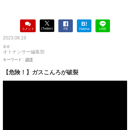
B!
(Twitter)
コメント
FB
Hatena
LINE
2023.08.19
著者 :
オトナンサー編集部
キーワード :
調理
【危険！】ガスこんろが破裂