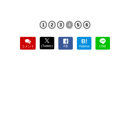
1
2
3
4
5
6
B!
(Twitter)
コメント
FB
Hatena
LINE