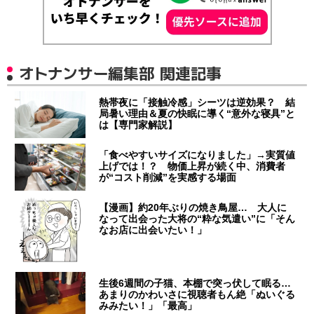
オトナンサー編集部 関連記事
熱帯夜に「接触冷感」シーツは逆効果？ 結
局暑い理由＆夏の快眠に導く“意外な寝具”と
は【専門家解説】
「食べやすいサイズになりました」→実質値
上げでは！？ 物価上昇が続く中、消費者
が“コスト削減”を実感する場面
【漫画】約20年ぶりの焼き鳥屋… 大人に
なって出会った大将の“粋な気遣い”に「そん
なお店に出会いたい！」
生後6週間の子猫、本棚で突っ伏して眠る…
あまりのかわいさに視聴者もん絶「ぬいぐる
みみたい！」「最高」