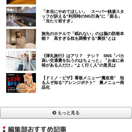
「本当にやめてほしい」 スーパー銭湯スタ
ッフが訴える“利用時のNG行為”に「困る」
「当たり前すぎ」
旅先のホテルで「眠れない」のは脳の防衛本
能？ 高すぎる枕を調整する“裏技”とは
《弾丸旅行》はアリ？ ナシ？ SNS「バカ
高い交通費を払うのはちょっと」「お金に余
裕がある人だけ」“よく行く人”の意見は
【ドミノ・ピザ】看板メニュー“魔改造” 知
る人ぞ知る“アレンジポテト” 裏メニュー商
品化
もっと見る
編集部おすすめ記事