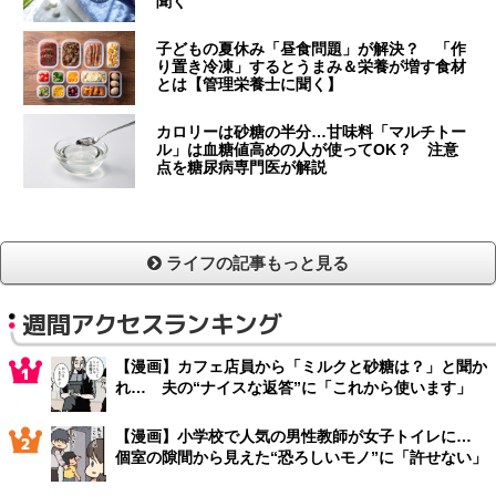
聞く
子どもの夏休み「昼食問題」が解決？ 「作
り置き冷凍」するとうまみ＆栄養が増す食材
とは【管理栄養士に聞く】
カロリーは砂糖の半分…甘味料「マルチトー
ル」は血糖値高めの人が使ってOK？ 注意
点を糖尿病専門医が解説
ライフの記事もっと見る
週間アクセスランキング
【漫画】カフェ店員から「ミルクと砂糖は？」と聞か
れ… 夫の“ナイスな返答”に「これから使います」
【漫画】小学校で人気の男性教師が女子トイレに…
個室の隙間から見えた“恐ろしいモノ”に「許せない」