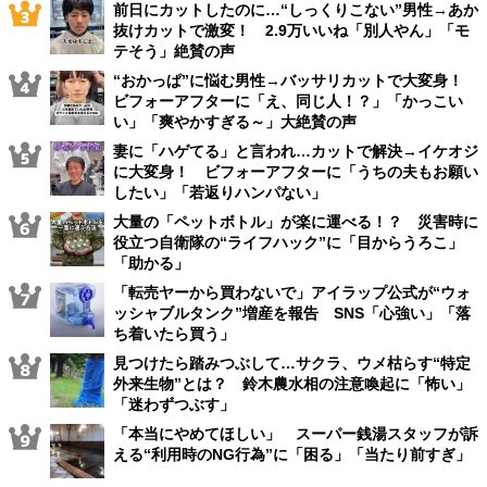
前日にカットしたのに…“しっくりこない”男性→あか
抜けカットで激変！ 2.9万いいね「別人やん」「モ
テそう」絶賛の声
“おかっぱ”に悩む男性→バッサリカットで大変身！
ビフォーアフターに「え、同じ人！？」「かっこい
い」「爽やかすぎる～」大絶賛の声
妻に「ハゲてる」と言われ…カットで解決→イケオジ
に大変身！ ビフォーアフターに「うちの夫もお願い
したい」「若返りハンパない」
大量の「ペットボトル」が楽に運べる！？ 災害時に
役立つ自衛隊の“ライフハック”に「目からうろこ」
「助かる」
「転売ヤーから買わないで」アイラップ公式が“ウォ
ッシャブルタンク”増産を報告 SNS「心強い」「落
ち着いたら買う」
見つけたら踏みつぶして…サクラ、ウメ枯らす“特定
外来生物”とは？ 鈴木農水相の注意喚起に「怖い」
「迷わずつぶす」
「本当にやめてほしい」 スーパー銭湯スタッフが訴
える“利用時のNG行為”に「困る」「当たり前すぎ」