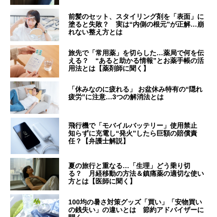
前髪のセット、スタイリング剤を「表面」に
塗ると失敗？ 実は“内側の根元”が正解…崩
れない整え方とは
旅先で「常用薬」を切らした…薬局で何を伝
える？ “あると助かる情報”とお薬手帳の活
用法とは【薬剤師に聞く】
「休みなのに疲れる」 お盆休み特有の“隠れ
疲労”に注意…3つの解消法とは
飛行機で「モバイルバッテリー」使用禁止
知らずに充電し“発火”したら巨額の賠償責
任？【弁護士解説】
夏の旅行と重なる…「生理」どう乗り切
る？ 月経移動の方法＆鎮痛薬の適切な使い
方とは【医師に聞く】
100均の暑さ対策グッズ「買い」「安物買い
の銭失い」の違いとは 節約アドバイザーに