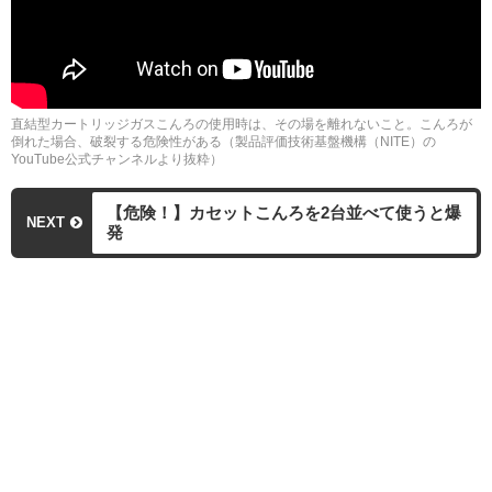
直結型カートリッジガスこんろの使用時は、その場を離れないこと。こんろが
倒れた場合、破裂する危険性がある（製品評価技術基盤機構（NITE）の
YouTube公式チャンネルより抜粋）
【危険！】カセットこんろを2台並べて使うと爆
NEXT
発