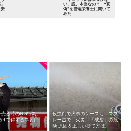
菜」
い」説、本当なの？ “真
目安
偽”を管理栄養士に聞いて
みた
を売る時のNG行為」
殺虫剤で火事のケースも…スプ
だけで得する事とは
レー缶で「火災」「破裂」の危
険 原因＆正しい捨て方は...
）