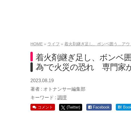
HOME
ライフ
着火剤継ぎ足し、ボンベ囲う…アウ
着火剤継ぎ足し、ボンベ囲
為”で火災の恐れ 専門家
2023.08.19
著者 :
オトナンサー編集部
キーワード :
調理
コメント
(Twitter)
Facebook
B!
Boo