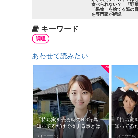
食べられない？ 「野
「果物」を捨てる際の
を専門家が解説
キーワード
調理
あわせて読みたい
「持ち家を売る時のNG行為」
「持ち家
知ってるだけで得する事とは
知ってる
（イエウール）
（イエウール