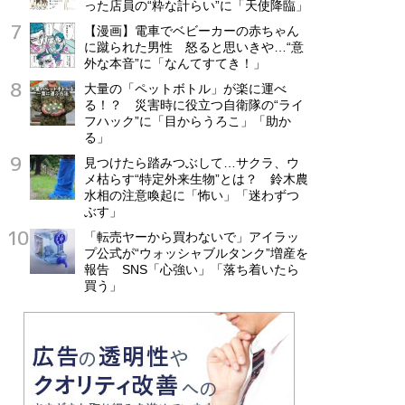
った店員の“粋な計らい”に「天使降臨」
【漫画】電車でベビーカーの赤ちゃん
に蹴られた男性 怒ると思いきや…“意
外な本音”に「なんてすてき！」
大量の「ペットボトル」が楽に運べ
る！？ 災害時に役立つ自衛隊の“ライ
フハック”に「目からうろこ」「助か
る」
見つけたら踏みつぶして…サクラ、ウ
メ枯らす“特定外来生物”とは？ 鈴木農
水相の注意喚起に「怖い」「迷わずつ
ぶす」
「転売ヤーから買わないで」アイラッ
プ公式が“ウォッシャブルタンク”増産を
報告 SNS「心強い」「落ち着いたら
買う」