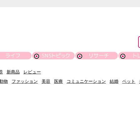
ライフ
SNSトピック
リサーチ
ト
題
新商品
レビュー
動物
ファッション
美容
医療
コミュニケーション
結婚
ペット