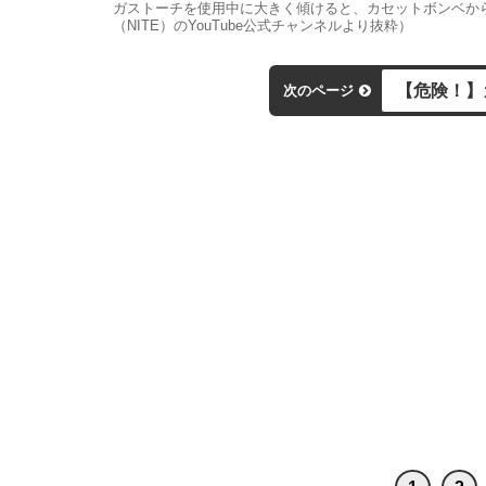
ガストーチを使用中に大きく傾けると、カセットボンベか
（NITE）のYouTube公式チャンネルより抜粋）
【危険！】
次のページ