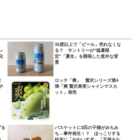
35度以上で「ビール」売れなくな
レ
る？ サントリーが“猛暑限
化
定”「夏生」を開発した意外な背
景
役
ロッテ「爽」 贅沢シリーズ第4
＆チ
弾「爽 贅沢果実シャインマスカ
ット」発売
げる
バスケットに3匹の子猫がみちみ
？
ち→事件発生！？ ほっこりする
か
結末に「かわいすぎ」「天使みた