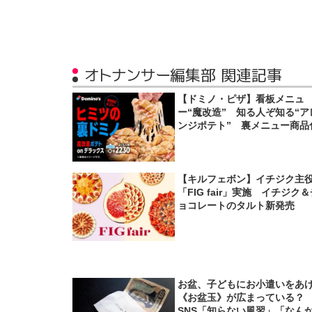
オトナンサー編集部 関連記事
【ドミノ・ピザ】看板メニュ
ー“魔改造” 知る人ぞ知る“ア
ンジポテト” 裏メニュー商品
【キルフェボン】イチジク主
「FIG fair」実施 イチジク
ョコレートのタルト新発売
お盆、子どもにお小遣いをあ
《お盆玉》が広まっている
SNS「知らない風習」「なん