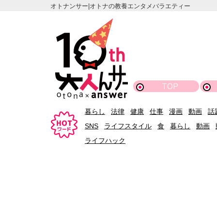
オトナンサー|オトナの教養エンタメバラエティー
TOP
暮らし
法律
健康
仕事
漫画
動画
話
SNS
ライフスタイル
食
暮らし
動画
ライフハック