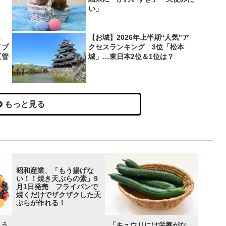
い」
」
【お城】2026年上半期“人気”ア
イブ
クセスランキング 3位「松本
【管
城」…東日本2位＆1位は？
もっと見る
昭和産業、「もう揚げな
い！！焼き天ぷらの素」9
月1日発売 フライパンで
焼くだけでザクザクした天
ぷらが作れる！
もう
「キュウリには栄養がな