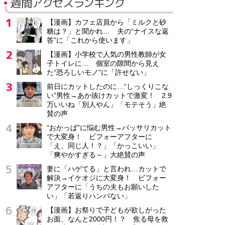
週間アクセスランキング
【漫画】カフェ店員から「ミルクと砂
糖は？」と聞かれ… 夫の“ナイスな返
答”に「これから使います」
【漫画】小学校で人気の男性教師が女
子トイレに… 個室の隙間から見え
た“恐ろしいモノ”に「許せない」
前日にカットしたのに…“しっくりこな
い”男性→あか抜けカットで激変！ 2.9
万いいね「別人やん」「モテそう」絶
賛の声
“おかっぱ”に悩む男性→バッサリカット
で大変身！ ビフォーアフターに
「え、同じ人！？」「かっこいい」
「爽やかすぎる～」大絶賛の声
妻に「ハゲてる」と言われ…カットで
解決→イケオジに大変身！ ビフォー
アフターに「うちの夫もお願いした
い」「若返りハンパない」
【漫画】お祭りで子どもが欲しがった
お面、なんと2000円！？ 焦る母を救