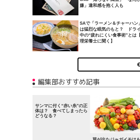
嫌」違和感を抱く人も
SAで「ラーメン＆チャーハン
は猛烈な眠気のもと？ ドラ
中の“疲れにくい食事術”とは
理栄養士に聞く】
編集部おすすめ記事
サンマに付く“赤い糸”の正
体は？ 食べてしまったら
どうなる？
芽が出たジャガイモは