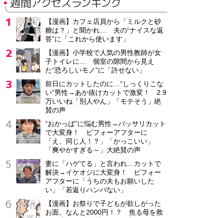
週間アクセスランキング
【漫画】カフェ店員から「ミルクと砂
糖は？」と聞かれ… 夫の“ナイスな返
答”に「これから使います」
【漫画】小学校で人気の男性教師が女
子トイレに… 個室の隙間から見え
た“恐ろしいモノ”に「許せない」
前日にカットしたのに…“しっくりこな
い”男性→あか抜けカットで激変！ 2.9
万いいね「別人やん」「モテそう」絶
賛の声
“おかっぱ”に悩む男性→バッサリカット
で大変身！ ビフォーアフターに
「え、同じ人！？」「かっこいい」
「爽やかすぎる～」大絶賛の声
妻に「ハゲてる」と言われ…カットで
解決→イケオジに大変身！ ビフォー
アフターに「うちの夫もお願いした
い」「若返りハンパない」
【漫画】お祭りで子どもが欲しがった
お面、なんと2000円！？ 焦る母を救