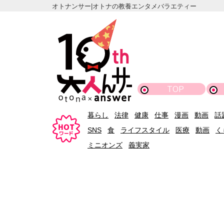
オトナンサー|オトナの教養エンタメバラエティー
TOP
暮らし
法律
健康
仕事
漫画
動画
話
SNS
食
ライフスタイル
医療
動画
く
ミニオンズ
義実家