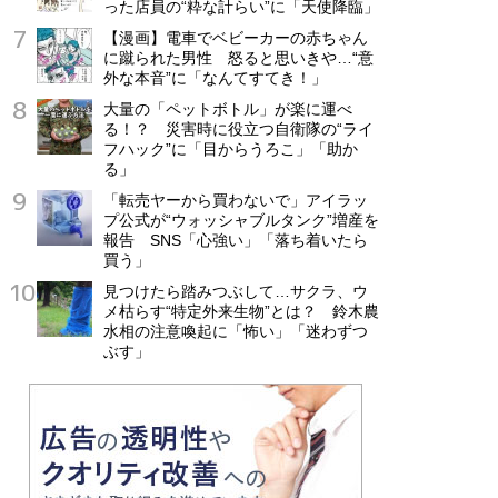
った店員の“粋な計らい”に「天使降臨」
【漫画】電車でベビーカーの赤ちゃん
に蹴られた男性 怒ると思いきや…“意
外な本音”に「なんてすてき！」
大量の「ペットボトル」が楽に運べ
る！？ 災害時に役立つ自衛隊の“ライ
フハック”に「目からうろこ」「助か
る」
「転売ヤーから買わないで」アイラッ
プ公式が“ウォッシャブルタンク”増産を
報告 SNS「心強い」「落ち着いたら
買う」
見つけたら踏みつぶして…サクラ、ウ
メ枯らす“特定外来生物”とは？ 鈴木農
水相の注意喚起に「怖い」「迷わずつ
ぶす」