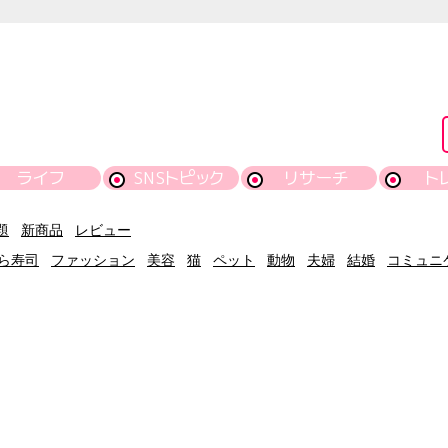
ライフ
SNSトピック
リサーチ
ト
題
新商品
レビュー
ら寿司
ファッション
美容
猫
ペット
動物
夫婦
結婚
コミュニ