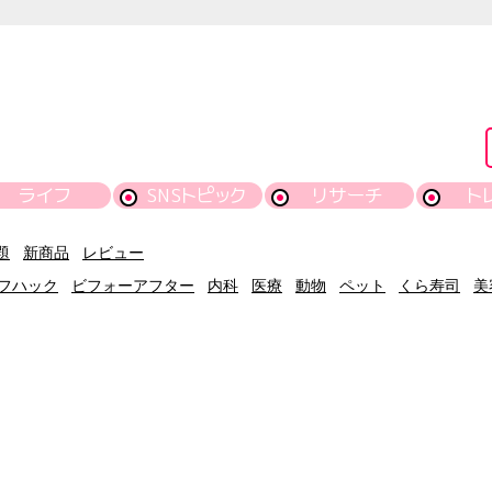
ライフ
SNSトピック
リサーチ
ト
題
新商品
レビュー
フハック
ビフォーアフター
内科
医療
動物
ペット
くら寿司
美