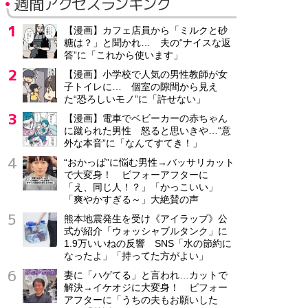
週間アクセスランキング
【漫画】カフェ店員から「ミルクと砂
糖は？」と聞かれ… 夫の“ナイスな返
答”に「これから使います」
【漫画】小学校で人気の男性教師が女
子トイレに… 個室の隙間から見え
た“恐ろしいモノ”に「許せない」
【漫画】電車でベビーカーの赤ちゃん
に蹴られた男性 怒ると思いきや…“意
外な本音”に「なんてすてき！」
“おかっぱ”に悩む男性→バッサリカット
で大変身！ ビフォーアフターに
「え、同じ人！？」「かっこいい」
「爽やかすぎる～」大絶賛の声
熊本地震発生を受け《アイラップ》公
式が紹介「ウォッシャブルタンク」に
1.9万いいねの反響 SNS「水の節約に
なったよ」「持ってた方がよい」
妻に「ハゲてる」と言われ…カットで
解決→イケオジに大変身！ ビフォー
アフターに「うちの夫もお願いした