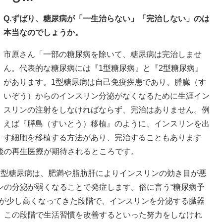
Q.ずばり、糖尿病が「一生治らない」「完治しない」のは
本当なのでしょうか。
市原さん「一部の糖尿病を除いて、糖尿病は完治しませ
ん。代表的な糖尿病には『1型糖尿病』と『2型糖尿病』
があります。1型糖尿病は自己免疫疾患であり、膵臓（す
いぞう）からのインスリン分泌がなくなるために生涯イン
スリンの注射をしなければならず、完治はありません。例
えば『膵島（すいとう）移植』のように、インスリンを出
す細胞を移植する方法があり、完治することもあります
後の再生医療が期待されるところです。
2型糖尿病は、肥満や脂肪肝によりインスリンの効き目が悪
ンの分泌が弱くなることで発症します。俗に言う“糖尿病予
値が少し高くなってきた段階で、インスリンを分泌する臓器
、この段階で生活習慣を改善するといった努力をしなけれ