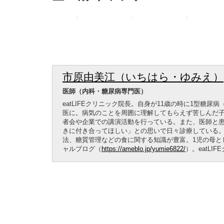
市原由美江（いちはら・ゆみえ）
医師（内科・糖尿病専門医）
eatLIFEクリニック院長。自身が11歳の時に1型糖
医に。病気のことを周囲に理解してもらえず苦しんだ子
者会や企業での講演活動を行っている。また、医師と
きに付き合ってほしい」との思いで日々診療している
法、糖質管理などの食に関する知識が豊富。1児の母と
ャルブログ（
https://ameblo.jp/yumie6822/
）。eatLI