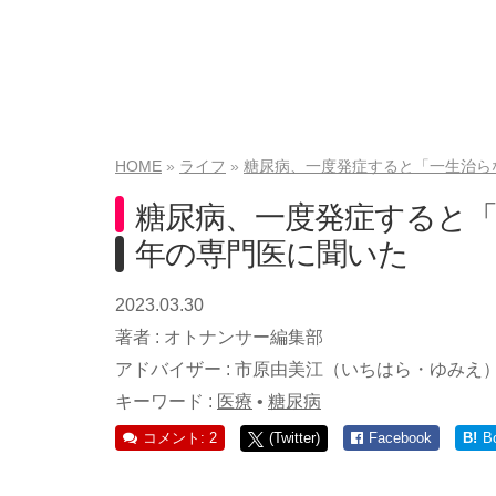
HOME
ライフ
糖尿病、一度発症すると「一生治ら
糖尿病、一度発症すると「
年の専門医に聞いた
2023.03.30
著者 :
オトナンサー編集部
アドバイザー :
市原由美江（いちはら・ゆみえ
キーワード :
医療
•
糖尿病
コメント: 2
(Twitter)
Facebook
B!
B