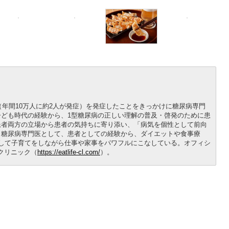
尿病（年間10万人に約2人が発症）を発症したことをきっかけに糖尿病専門
ども時代の経験から、1型糖尿病の正しい理解の普及・啓発のために患
患者両方の立場から患者の気持ちに寄り添い、「病気を個性として前向
。糖尿病専門医として、患者としての経験から、ダイエットや食事療
して子育てをしながら仕事や家事をパワフルにこなしている。オフィシ
FEクリニック（
https://eatlife-cl.com/
）。