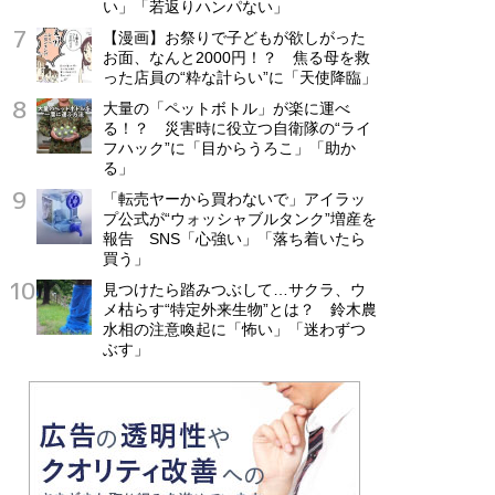
い」「若返りハンパない」
【漫画】お祭りで子どもが欲しがった
お面、なんと2000円！？ 焦る母を救
った店員の“粋な計らい”に「天使降臨」
大量の「ペットボトル」が楽に運べ
る！？ 災害時に役立つ自衛隊の“ライ
フハック”に「目からうろこ」「助か
る」
「転売ヤーから買わないで」アイラッ
プ公式が“ウォッシャブルタンク”増産を
報告 SNS「心強い」「落ち着いたら
買う」
見つけたら踏みつぶして…サクラ、ウ
メ枯らす“特定外来生物”とは？ 鈴木農
水相の注意喚起に「怖い」「迷わずつ
ぶす」