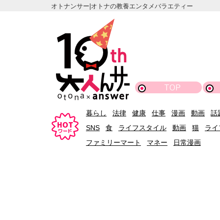
オトナンサー|オトナの教養エンタメバラエティー
TOP
暮らし
法律
健康
仕事
漫画
動画
話
SNS
食
ライフスタイル
動画
猫
ライ
ファミリーマート
マネー
日常漫画