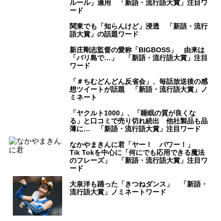
ルール」適用 「新語・流行語大賞」注目ワ
ード
関東でも「知らんけど」浸透 「新語・流行
語大賞」の話題ワード
新庄剛志監督の愛称「BIGBOSS」 由来は
「バリ島で…」 「新語・流行語大賞」注目
ワード
「＃ちむどんどん反省会」、毎話放送後の感
想ツイートが話題 「新語・流行語大賞」ノ
ミネート
「ヤクルト1000」、「睡眠の質が良くな
る」と口コミで売り切れ続出 他社製品も品
薄に… 「新語・流行語大賞」注目ワード
なかやまきんに君「ヤー！ パワー！」
Tik Tokを中心に「何にでも応用できる魔法
のフレーズ」 「新語・流行語大賞」注目ワ
ード
大泉洋も踊った「きつねダンス」 「新語・
流行語大賞」ノミネートワード