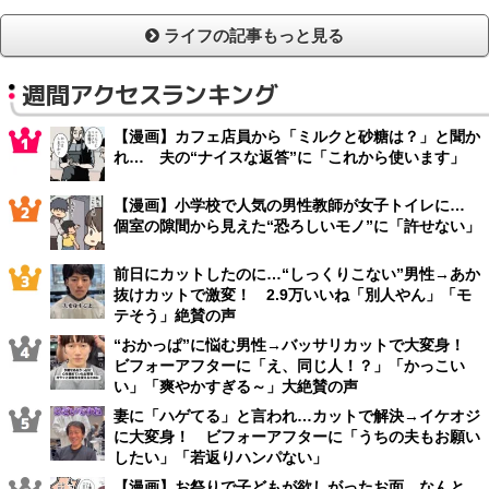
ライフの記事もっと見る
週間アクセスランキング
【漫画】カフェ店員から「ミルクと砂糖は？」と聞か
れ… 夫の“ナイスな返答”に「これから使います」
【漫画】小学校で人気の男性教師が女子トイレに…
個室の隙間から見えた“恐ろしいモノ”に「許せない」
前日にカットしたのに…“しっくりこない”男性→あか
抜けカットで激変！ 2.9万いいね「別人やん」「モ
テそう」絶賛の声
“おかっぱ”に悩む男性→バッサリカットで大変身！
ビフォーアフターに「え、同じ人！？」「かっこい
い」「爽やかすぎる～」大絶賛の声
妻に「ハゲてる」と言われ…カットで解決→イケオジ
に大変身！ ビフォーアフターに「うちの夫もお願い
したい」「若返りハンパない」
【漫画】お祭りで子どもが欲しがったお面、なんと