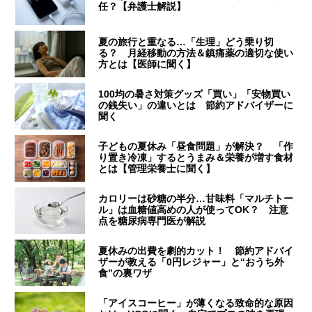
任？【弁護士解説】
夏の旅行と重なる…「生理」どう乗り切
る？ 月経移動の方法＆鎮痛薬の適切な使い
方とは【医師に聞く】
100均の暑さ対策グッズ「買い」「安物買い
の銭失い」の違いとは 節約アドバイザーに
聞く
子どもの夏休み「昼食問題」が解決？ 「作
り置き冷凍」するとうまみ＆栄養が増す食材
とは【管理栄養士に聞く】
カロリーは砂糖の半分…甘味料「マルチトー
ル」は血糖値高めの人が使ってOK？ 注意
点を糖尿病専門医が解説
夏休みの出費を劇的カット！ 節約アドバイ
ザーが教える「0円レジャー」と“おうち外
食”の裏ワザ
「アイスコーヒー」が薄くなる致命的な原因