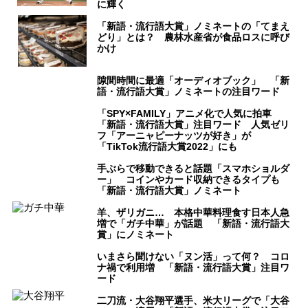
に輝く
「新語・流行語大賞」ノミネートの「てまえ
どり」とは？ 農林水産省が食品ロスに呼び
かけ
隙間時間に最適「オーディオブック」 「新
語・流行語大賞」ノミネートの注目ワード
「SPY×FAMILY」アニメ化で人気に拍車
「新語・流行語大賞」注目ワード 人気ゼリ
フ「アーニャピーナッツが好き」が
「TikTok流行語大賞2022」にも
手ぶらで移動できると話題「スマホショルダ
ー」 コインやカード収納できるタイプも
「新語・流行語大賞」ノミネート
羊、ザリガニ… 本格中華料理食す日本人急
増で「ガチ中華」が話題 「新語・流行語大
賞」にノミネート
いまさら聞けない「ヌン活」って何？ コロ
ナ禍で利用増 「新語・流行語大賞」注目ワ
ード
二刀流・大谷翔平選手、米大リーグで「大谷