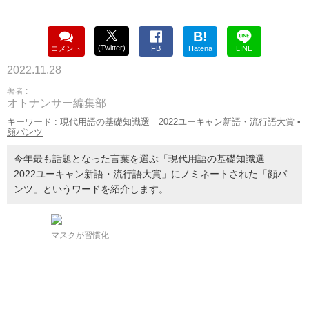
B!
(Twitter)
コメント
FB
Hatena
LINE
2022.11.28
著者 :
オトナンサー編集部
キーワード :
現代用語の基礎知識選 2022ユーキャン新語・流行語大賞
•
顔パンツ
今年最も話題となった言葉を選ぶ「現代用語の基礎知識選
2022ユーキャン新語・流行語大賞」にノミネートされた「顔パ
ンツ」というワードを紹介します。
マスクが習慣化