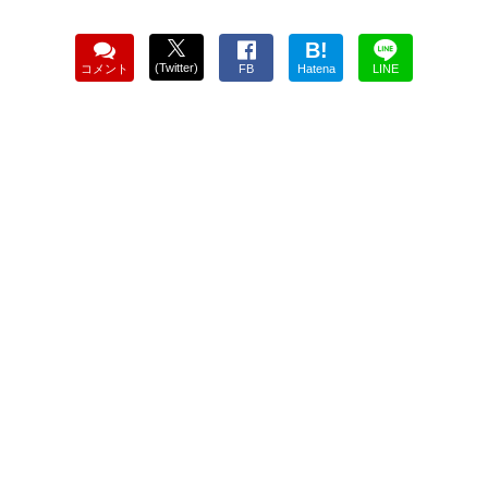
B!
(Twitter)
コメント
FB
Hatena
LINE