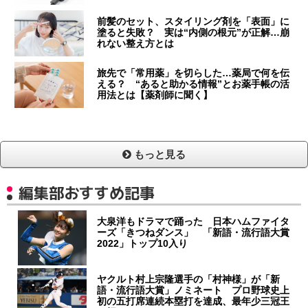
前髪のセット、スタイリング剤を「表面」に
塗ると失敗？ 実は“内側の根元”が正解…崩
れない整え方とは
旅先で「常用薬」を切らした…薬局で何を伝
える？ “あると助かる情報”とお薬手帳の活
用法とは【薬剤師に聞く】
もっと見る
編集部おすすめ記事
大泉洋もドラマで踊った 日本ハムファイタ
ーズ「きつねダンス」 「新語・流行語大賞
2022」トップ10入り
ヤクルト村上宗隆選手の「村神様」が「新
語・流行語大賞」ノミネート プロ野球史上
初の五打席連続本塁打を達成、最年少三冠王