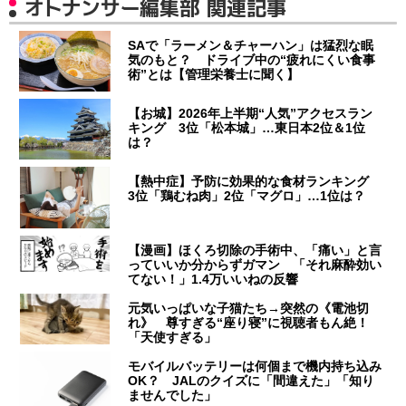
オトナンサー編集部 関連記事
SAで「ラーメン＆チャーハン」は猛烈な眠
気のもと？ ドライブ中の“疲れにくい食事
術”とは【管理栄養士に聞く】
【お城】2026年上半期“人気”アクセスラン
キング 3位「松本城」…東日本2位＆1位
は？
【熱中症】予防に効果的な食材ランキング
3位「鶏むね肉」2位「マグロ」…1位は？
【漫画】ほくろ切除の手術中、「痛い」と言
っていいか分からずガマン 「それ麻酔効い
てない！」1.4万いいねの反響
元気いっぱいな子猫たち→突然の《電池切
れ》 尊すぎる“座り寝”に視聴者もん絶！
「天使すぎる」
モバイルバッテリーは何個まで機内持ち込み
OK？ JALのクイズに「間違えた」「知り
ませんでした」