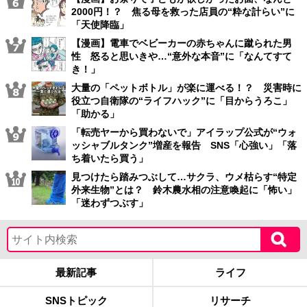
2000円！？ 焦る母を救った店員の“粋な計らい”に
「天使降臨」
【漫画】電車でベビーカーの赤ちゃんに蹴られた男
性 怒ると思いきや…“意外な本音”に「なんてすて
き！」
大量の「ペットボトル」が楽に運べる！？ 災害時に
役立つ自衛隊の“ライフハック”に「目からうろこ」
「助かる」
「転売ヤーから買わないで」アイラップ公式が“ウォ
ッシャブルタンク”増産を報告 SNS「心強い」「落
ち着いたら買う」
見つけたら踏みつぶして…サクラ、ウメ枯らす“特定
外来生物”とは？ 鈴木農水相の注意喚起に「怖い」
「迷わずつぶす」
最新記事
ライフ
SNSトピック
リサーチ