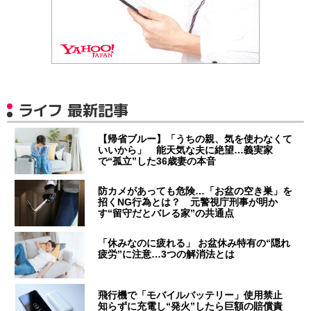
ライフ 最新記事
【帰省ブルー】「うちの親、気を使わなくて
いいから」 能天気な夫に絶望…義実家
で“孤立”した36歳妻の本音
防カメがあっても危険…「お盆の空き巣」を
招くNG行為とは？ 元警視庁刑事が明か
す“留守だとバレる家”の共通点
「休みなのに疲れる」 お盆休み特有の“隠れ
疲労”に注意…3つの解消法とは
飛行機で「モバイルバッテリー」使用禁止
知らずに充電し“発火”したら巨額の賠償責