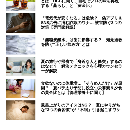
とは UCCに聞く、自宅でプロの味を再現
する「蒸らし」と「黄金比」
「電気代が安くなる」は危険？ 偽アプリ＆
SNS広告に潜む詐欺のワナ… 被害防ぐ3つの
対策【専門家解説】
「無糖炭酸水」は歯に影響する？ 知覚過敏
を防ぐ“正しい飲み方”とは
夏の旅行や帰省で「身近な人と衝突」するの
はなぜ？ 解決テクニックを心理カウンセラ
ーが解説
食欲ないのに体重増…「そうめんだけ」が原
因？ 夏バテ太り予防に役立つ栄養素＆夕食
の黄金比とは【管理栄養士に聞く】
風呂上がりのアイスはNG？ 夏にやりがち
な“3つの食習慣”が「不眠」引き起こすワケ