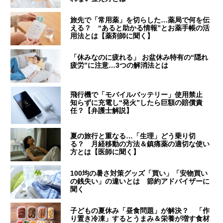
旅先で「常用薬」を切らした…薬局で何を伝
える？ “あると助かる情報”とお薬手帳の活
用法とは【薬剤師に聞く】
「休みなのに疲れる」 お盆休み特有の“隠れ
疲労”に注意…3つの解消法とは
飛行機で「モバイルバッテリー」使用禁止
知らずに充電し“発火”したら巨額の賠償責
任？【弁護士解説】
夏の旅行と重なる…「生理」どう乗り切
る？ 月経移動の方法＆鎮痛薬の適切な使い
方とは【医師に聞く】
100均の暑さ対策グッズ「買い」「安物買い
の銭失い」の違いとは 節約アドバイザーに
聞く
子どもの夏休み「昼食問題」が解決？ 「作
り置き冷凍」するとうまみ＆栄養が増す食材