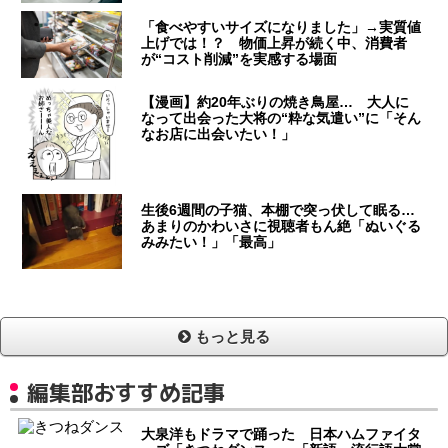
「食べやすいサイズになりました」→実質値
上げでは！？ 物価上昇が続く中、消費者
が“コスト削減”を実感する場面
【漫画】約20年ぶりの焼き鳥屋… 大人に
なって出会った大将の“粋な気遣い”に「そん
なお店に出会いたい！」
生後6週間の子猫、本棚で突っ伏して眠る…
あまりのかわいさに視聴者もん絶「ぬいぐる
みみたい！」「最高」
もっと見る
編集部おすすめ記事
大泉洋もドラマで踊った 日本ハムファイタ