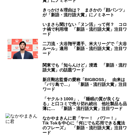
賞」にノミネート
きっかけ＆理由は？ まさかの「顔パンツ」
が「新語・流行語大賞」にノミネート
いまさら聞けない「ヌン活」って何？ コロ
ナ禍で利用増 「新語・流行語大賞」注目ワ
ード
二刀流・大谷翔平選手、米大リーグで「大谷
ルール」適用 「新語・流行語大賞」注目ワ
ード
関東でも「知らんけど」浸透 「新語・流行
語大賞」の話題ワード
新庄剛志監督の愛称「BIGBOSS」 由来は
「バリ島で…」 「新語・流行語大賞」注目
ワード
「ヤクルト1000」、「睡眠の質が良くな
る」と口コミで売り切れ続出 他社製品も品
薄に… 「新語・流行語大賞」注目ワード
なかやまきんに君「ヤー！ パワー！」
Tik Tokを中心に「何にでも応用できる魔法
のフレーズ」 「新語・流行語大賞」注目ワ
ード