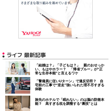
ライフ 最新記事
「結婚は？」「子どもは？」 親のおせっか
い、もはやホラー？ 「帰省ブルー」が“正
常な生存本能”と言えるワケ
「警備員に従いUターン」で違反切符？ 自
宅前の工事で“逆走”強いられた理不尽すぎる
体験
旅先のホテルで「眠れない」のは脳の防衛本
能？ 高すぎる枕を調整する“裏技”とは