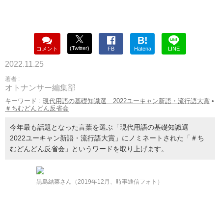
B!
(Twitter)
コメント
FB
Hatena
LINE
2022.11.25
著者 :
オトナンサー編集部
キーワード :
現代用語の基礎知識選 2022ユーキャン新語・流行語大賞
•
＃ちむどんどん反省会
今年最も話題となった言葉を選ぶ「現代用語の基礎知識選
2022ユーキャン新語・流行語大賞」にノミネートされた「＃ち
むどんどん反省会」というワードを取り上げます。
黒島結菜さん（2019年12月、時事通信フォト）