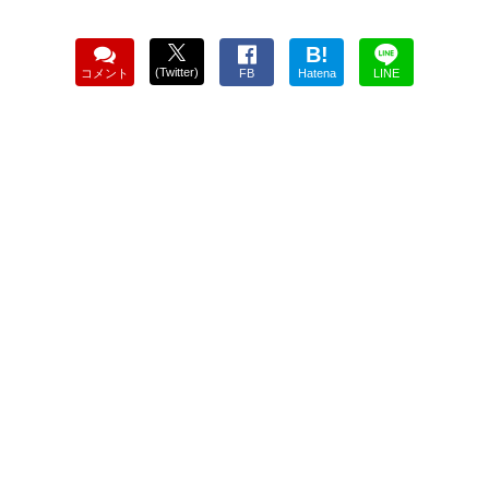
B!
(Twitter)
コメント
FB
Hatena
LINE