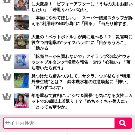
に大変身！ ビフォーアフターに「うちの夫もお願い
したい」「若返りハンパない」
「本当にやめてほしい」 スーパー銭湯スタッフが訴
える“利用時のNG行為”に「困る」「当たり前すぎ」
大量の「ペットボトル」が楽に運べる！？ 災害時に
役立つ自衛隊の“ライフハック”に「目からうろこ」
「助かる」
「転売ヤーから買わないで」アイラップ公式が“ウォ
ッシャブルタンク”増産を報告 SNS「心強い」「落
ち着いたら買う」
見つけたら踏みつぶして…サクラ、ウメ枯らす“特定
外来生物”とは？ 鈴木農水相の注意喚起に「怖い」
「迷わずつぶす」
年を重ねて貧相に…“シワ＆面長”も気になる女性→カ
ットで10歳以上若返り！？「めちゃくちゃ美人に」
「とっても華やか」