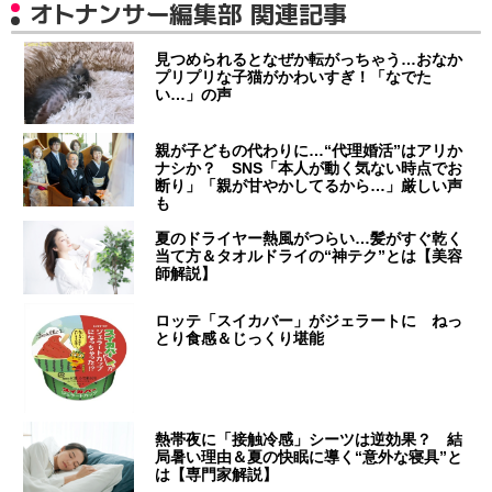
オトナンサー編集部 関連記事
見つめられるとなぜか転がっちゃう…おなか
プリプリな子猫がかわいすぎ！「なでた
い…」の声
親が子どもの代わりに…“代理婚活”はアリか
ナシか？ SNS「本人が動く気ない時点でお
断り」「親が甘やかしてるから…」厳しい声
も
夏のドライヤー熱風がつらい…髪がすぐ乾く
当て方＆タオルドライの“神テク”とは【美容
師解説】
ロッテ「スイカバー」がジェラートに ねっ
とり食感＆じっくり堪能
熱帯夜に「接触冷感」シーツは逆効果？ 結
局暑い理由＆夏の快眠に導く“意外な寝具”と
は【専門家解説】