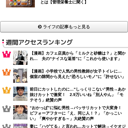
とは【管理栄養士に聞く】
ライフの記事もっと見る
週間アクセスランキング
【漫画】カフェ店員から「ミルクと砂糖は？」と聞か
れ… 夫の“ナイスな返答”に「これから使います」
【漫画】小学校で人気の男性教師が女子トイレに…
個室の隙間から見えた“恐ろしいモノ”に「許せない」
前日にカットしたのに…“しっくりこない”男性→あか
抜けカットで激変！ 2.9万いいね「別人やん」「モ
テそう」絶賛の声
“おかっぱ”に悩む男性→バッサリカットで大変身！
ビフォーアフターに「え、同じ人！？」「かっこい
い」「爽やかすぎる～」大絶賛の声
妻に「ハゲてる」と言われ…カットで解決→イケオジ