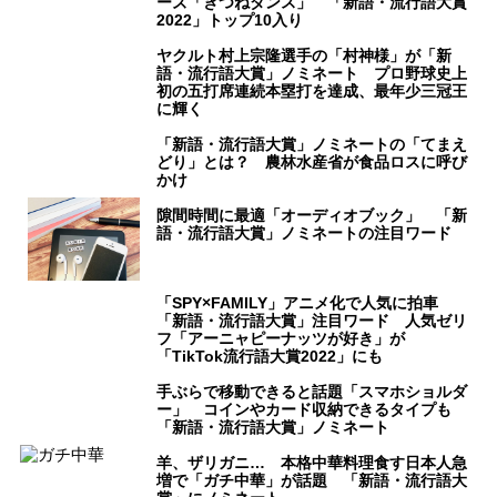
ーズ「きつねダンス」 「新語・流行語大賞
2022」トップ10入り
ヤクルト村上宗隆選手の「村神様」が「新
語・流行語大賞」ノミネート プロ野球史上
初の五打席連続本塁打を達成、最年少三冠王
に輝く
「新語・流行語大賞」ノミネートの「てまえ
どり」とは？ 農林水産省が食品ロスに呼び
かけ
隙間時間に最適「オーディオブック」 「新
語・流行語大賞」ノミネートの注目ワード
「SPY×FAMILY」アニメ化で人気に拍車
「新語・流行語大賞」注目ワード 人気ゼリ
フ「アーニャピーナッツが好き」が
「TikTok流行語大賞2022」にも
手ぶらで移動できると話題「スマホショルダ
ー」 コインやカード収納できるタイプも
「新語・流行語大賞」ノミネート
羊、ザリガニ… 本格中華料理食す日本人急
増で「ガチ中華」が話題 「新語・流行語大