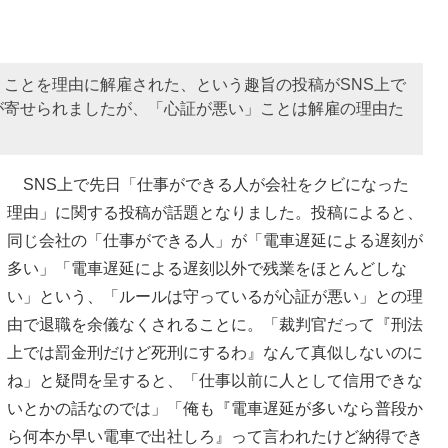
ことを理由に解雇された、という趣旨の投稿がSNS上で
が寄せられましたが、「心証が悪い」ことは解雇の理由た
SNS上で先日「仕事ができる人が会社をクビになった
理由」に関する投稿が話題となりました。投稿によると、
同じ会社の「仕事ができる人」が「電車遅延による遅刻が
多い」「電車遅延による遅刻以外で残業をほとんどしな
い」という、「ルールは守っているが心証が悪い」との理
由で退職を余儀なくされることに。「裁判官だって『刑法
上では罰金刑だけど死刑にするわ』なんて真似しないのに
ね」と疑問を呈すると、「仕事以前に人として信用できな
いとかの話なのでは」「俺も『電車遅延が多いなら普段か
ら何本か早い電車で出社しろ』って言われたけど納得でき