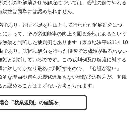
そのものを解消させる解雇については、会社の側でやれる
有効性は簡単には認められません」
未満であり、能力不足を理由として行われた解雇処分につ
とによって、その労働能率の向上を図る余地もあるという
無効と判断した裁判例もあります（東京地決平成11年10
理由であり、実際に処分を行った段階では成績が振るわない
無効と判断しているのです。この裁判例及び解雇に対する
雇に対してかなり厳格に判断するので、『心証が悪い』
象的な理由や何らの義務違反もない状態での解雇が、客観
ると認めることはまずないと考えられます」
場合「就業規則」の確認を