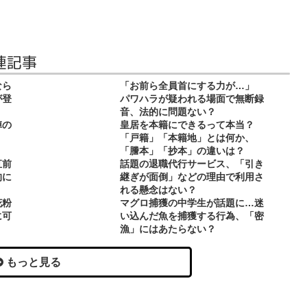
連記事
なら
「お前ら全員首にする力が…」
が登
パワハラが疑われる場面で無断録
音、法的に問題ない？
陣の
皇居を本籍にできるって本当？
「戸籍」「本籍地」とは何か、
「謄本」「抄本」の違いは？
直前
話題の退職代行サービス、「引き
的に
継ぎが面倒」などの理由で利用さ
れる懸念はない？
花粉
マグロ捕獲の中学生が話題に…迷
に可
い込んだ魚を捕獲する行為、「密
漁」にはあたらない？
もっと見る