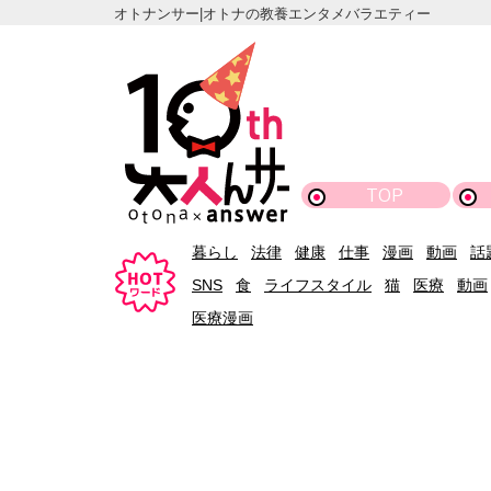
オトナンサー|オトナの教養エンタメバラエティー
TOP
暮らし
法律
健康
仕事
漫画
動画
話
SNS
食
ライフスタイル
猫
医療
動画
医療漫画