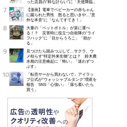
った店員の“粋な計らい”に「天使降臨」
【漫画】電車でベビーカーの赤ちゃん
に蹴られた男性 怒ると思いきや…“意
外な本音”に「なんてすてき！」
大量の「ペットボトル」が楽に運べ
る！？ 災害時に役立つ自衛隊の“ライ
フハック”に「目からうろこ」「助か
る」
見つけたら踏みつぶして…サクラ、ウ
メ枯らす“特定外来生物”とは？ 鈴木農
水相の注意喚起に「怖い」「迷わずつ
ぶす」
「転売ヤーから買わないで」アイラッ
プ公式が“ウォッシャブルタンク”増産を
報告 SNS「心強い」「落ち着いたら
買う」