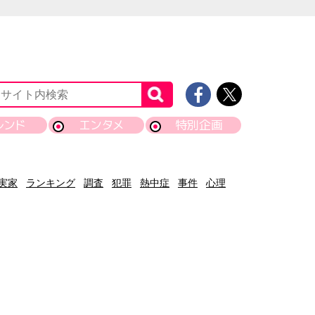
レンド
エンタメ
特別企画
実家
ランキング
調査
犯罪
熱中症
事件
心理