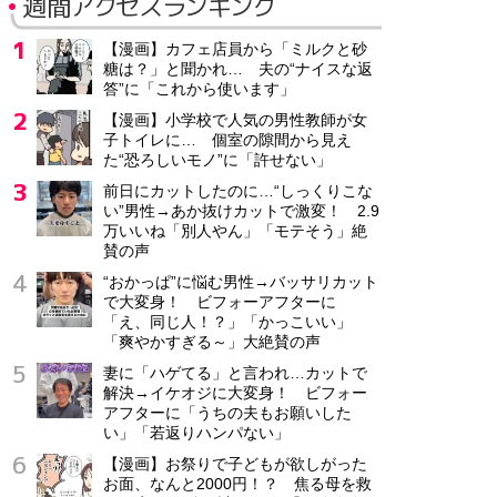
週間アクセスランキング
【漫画】カフェ店員から「ミルクと砂
糖は？」と聞かれ… 夫の“ナイスな返
答”に「これから使います」
【漫画】小学校で人気の男性教師が女
子トイレに… 個室の隙間から見え
た“恐ろしいモノ”に「許せない」
前日にカットしたのに…“しっくりこな
い”男性→あか抜けカットで激変！ 2.9
万いいね「別人やん」「モテそう」絶
賛の声
“おかっぱ”に悩む男性→バッサリカット
で大変身！ ビフォーアフターに
「え、同じ人！？」「かっこいい」
「爽やかすぎる～」大絶賛の声
妻に「ハゲてる」と言われ…カットで
解決→イケオジに大変身！ ビフォー
アフターに「うちの夫もお願いした
い」「若返りハンパない」
【漫画】お祭りで子どもが欲しがった
お面、なんと2000円！？ 焦る母を救