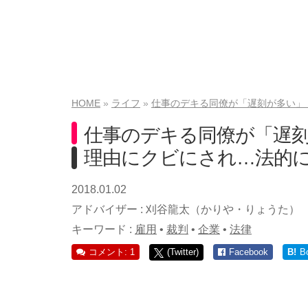
HOME
ライフ
仕事のデキる同僚が「遅刻が多い」
仕事のデキる同僚が「遅
理由にクビにされ…法的
2018.01.02
アドバイザー :
刈谷龍太（かりや・りょうた）
キーワード :
雇用
•
裁判
•
企業
•
法律
コメント: 1
(Twitter)
Facebook
B!
B