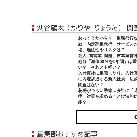
刈谷龍太（かりや・りょうた） 関
おっくうだから？ 退職代行
ぬ「内定辞退代行」サービス
場、適法性やリスクは？
芸人“闇営業”問題、吉本経営
処分「減俸50％を1年間」は重
い？ それとも軽い？
入社直後に退職したり、入社
に内定辞退する新入社員 法
問題はない？
花粉がつらい季節…会社に「
症」対策を求めることは法的
能？
編集部おすすめ記事