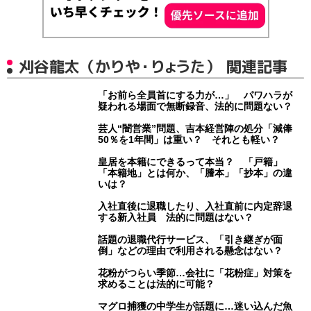
刈谷龍太（かりや・りょうた） 関連記事
「お前ら全員首にする力が…」 パワハラが
疑われる場面で無断録音、法的に問題ない？
芸人“闇営業”問題、吉本経営陣の処分「減俸
50％を1年間」は重い？ それとも軽い？
皇居を本籍にできるって本当？ 「戸籍」
「本籍地」とは何か、「謄本」「抄本」の違
いは？
入社直後に退職したり、入社直前に内定辞退
する新入社員 法的に問題はない？
話題の退職代行サービス、「引き継ぎが面
倒」などの理由で利用される懸念はない？
花粉がつらい季節…会社に「花粉症」対策を
求めることは法的に可能？
マグロ捕獲の中学生が話題に…迷い込んだ魚