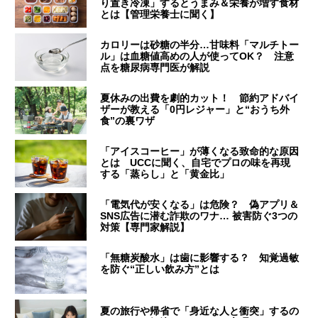
り置き冷凍」するとうまみ＆栄養が増す食材
とは【管理栄養士に聞く】
カロリーは砂糖の半分…甘味料「マルチトー
ル」は血糖値高めの人が使ってOK？ 注意
点を糖尿病専門医が解説
夏休みの出費を劇的カット！ 節約アドバイ
ザーが教える「0円レジャー」と“おうち外
食”の裏ワザ
「アイスコーヒー」が薄くなる致命的な原因
とは UCCに聞く、自宅でプロの味を再現
する「蒸らし」と「黄金比」
「電気代が安くなる」は危険？ 偽アプリ＆
SNS広告に潜む詐欺のワナ… 被害防ぐ3つの
対策【専門家解説】
「無糖炭酸水」は歯に影響する？ 知覚過敏
を防ぐ“正しい飲み方”とは
夏の旅行や帰省で「身近な人と衝突」するの