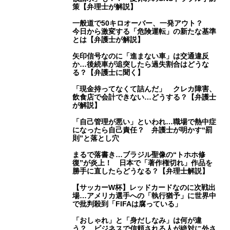
策【弁理士が解説】
一般道で50キロオーバー、一発アウト？
今日から激変する「危険運転」の新たな基準
とは【弁護士が解説】
矢印信号なのに「進まない車」は交通違反
か…後続車が追突したら過失割合はどうな
る？【弁護士に聞く】
「現金持ってなくて詰んだ」 クレカ障害、
飲食店で会計できない…どうする？【弁護士
が解説】
「自己管理が悪い」といわれ…職場で熱中症
になったら自己責任？ 弁護士が明かす“罰
則”と落とし穴
まるで落書き…ブラジル聖像の“トホホ修
復”が炎上！ 日本で「著作権切れ」作品を
勝手に直したらどうなる？【弁理士解説】
【サッカーW杯】レッドカードなのに次戦出
場…アメリカ選手への「執行猶予」に世界中
で批判殺到「FIFAは腐っている」
「おしゃれ」と「身だしなみ」は何が違
う？ ビジネスで信頼される人が絶対に外さ