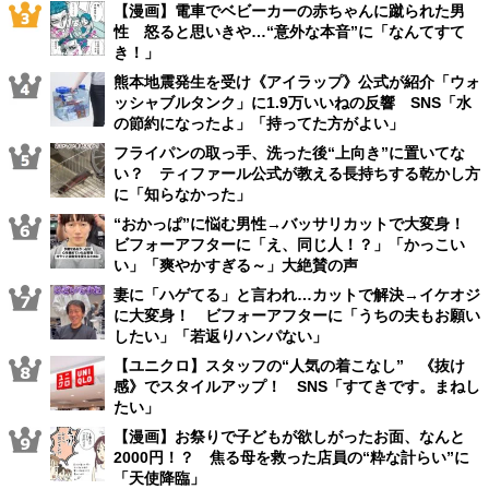
【漫画】電車でベビーカーの赤ちゃんに蹴られた男
性 怒ると思いきや…“意外な本音”に「なんてすて
き！」
熊本地震発生を受け《アイラップ》公式が紹介「ウォ
ッシャブルタンク」に1.9万いいねの反響 SNS「水
の節約になったよ」「持ってた方がよい」
フライパンの取っ手、洗った後“上向き”に置いてな
い？ ティファール公式が教える長持ちする乾かし方
に「知らなかった」
“おかっぱ”に悩む男性→バッサリカットで大変身！
ビフォーアフターに「え、同じ人！？」「かっこい
い」「爽やかすぎる～」大絶賛の声
妻に「ハゲてる」と言われ…カットで解決→イケオジ
に大変身！ ビフォーアフターに「うちの夫もお願い
したい」「若返りハンパない」
【ユニクロ】スタッフの“人気の着こなし” 《抜け
感》でスタイルアップ！ SNS「すてきです。まねし
たい」
【漫画】お祭りで子どもが欲しがったお面、なんと
2000円！？ 焦る母を救った店員の“粋な計らい”に
「天使降臨」