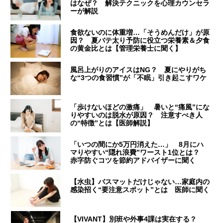
はなぜ？ 解決テクニックを心理カウンセラ
ーが解説
食欲ないのに体重増…「そうめんだけ」が原
因？ 夏バテ太り予防に役立つ栄養素＆夕食
の黄金比とは【管理栄養士に聞く】
風呂上がりのアイスはNG？ 夏にやりがち
な“3つの食習慣”が「不眠」引き起こすワケ
「歩けないほどの激痛」 暑いと“痛風”にな
りやすいのは脱水が原因？ 注意すべき人
の“特徴”とは【医師解説】
「いつの間にか5万円消えた…」 8月にハ
マりやすい“隠れ浪費”ワースト1位とは？
赤字防ぐコツを節約アドバイザーに聞く
【水虫】バスマットだけじゃない…家庭内の
感染招く“要注意スポット”とは 医師に聞く
【VIVANT】別班や外事4課は実在する？