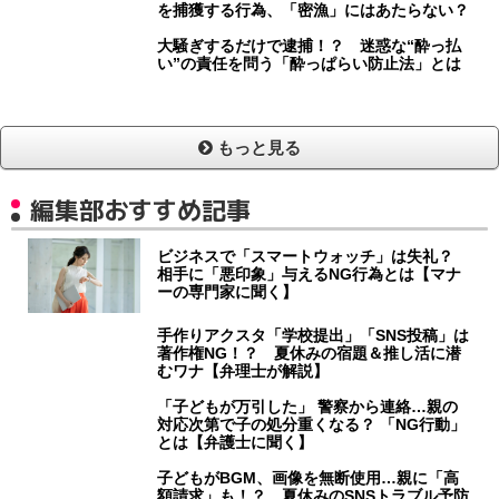
を捕獲する行為、「密漁」にはあたらない？
大騒ぎするだけで逮捕！？ 迷惑な“酔っ払
い”の責任を問う「酔っぱらい防止法」とは
もっと見る
編集部おすすめ記事
ビジネスで「スマートウォッチ」は失礼？
相手に「悪印象」与えるNG行為とは【マナ
ーの専門家に聞く】
手作りアクスタ「学校提出」「SNS投稿」は
著作権NG！？ 夏休みの宿題＆推し活に潜
むワナ【弁理士が解説】
「子どもが万引した」 警察から連絡…親の
対応次第で子の処分重くなる？ 「NG行動」
とは【弁護士に聞く】
子どもがBGM、画像を無断使用…親に「高
額請求」も！？ 夏休みのSNSトラブル予防