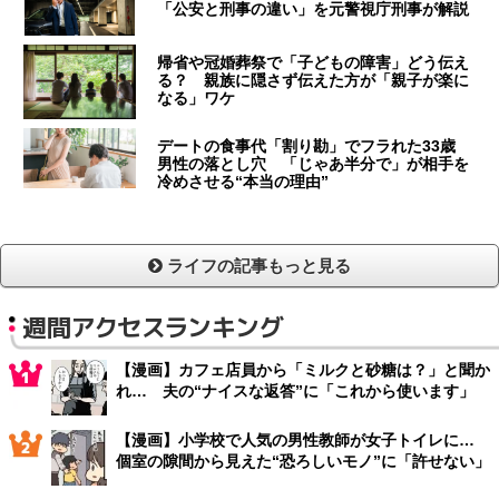
「公安と刑事の違い」を元警視庁刑事が解説
帰省や冠婚葬祭で「子どもの障害」どう伝え
る？ 親族に隠さず伝えた方が「親子が楽に
なる」ワケ
デートの食事代「割り勘」でフラれた33歳
男性の落とし穴 「じゃあ半分で」が相手を
冷めさせる“本当の理由”
ライフの記事もっと見る
週間アクセスランキング
【漫画】カフェ店員から「ミルクと砂糖は？」と聞か
れ… 夫の“ナイスな返答”に「これから使います」
【漫画】小学校で人気の男性教師が女子トイレに…
個室の隙間から見えた“恐ろしいモノ”に「許せない」