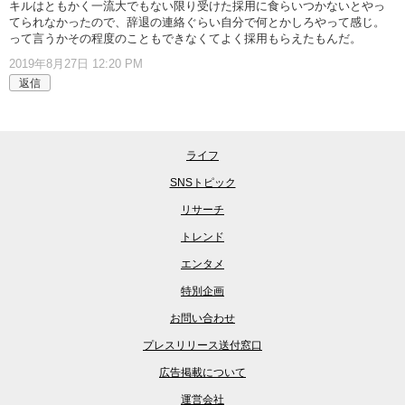
キルはともかく一流大でもない限り受けた採用に食らいつかないとやっ
てられなかったので、辞退の連絡ぐらい自分で何とかしろやって感じ。
って言うかその程度のこともできなくてよく採用もらえたもんだ。
2019年8月27日 12:20 PM
返信
ライフ
SNSトピック
リサーチ
トレンド
エンタメ
特別企画
お問い合わせ
プレスリリース送付窓口
広告掲載について
運営会社