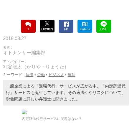
B!
(Twitter)
1
FB
Hatena
LINE
2019.08.27
著者 :
オトナンサー編集部
アドバイザー :
刈谷龍太（かりや・りょうた）
キーワード :
法律
•
労働
•
ビジネス
•
就活
一般企業による「退職代行」サービスが広がる中、「内定辞退代
行」サービスも誕生しています。その適法性やリスクについて、
労働問題に詳しい弁護士に聞きました。
内定辞退代行サービスに問題はない？