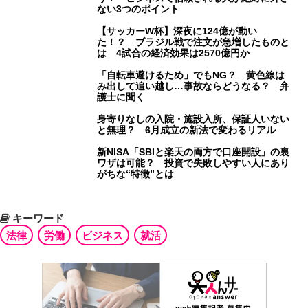
ない3つのポイント
【サッカーW杯】深夜に124億が動い
た！？ ブラジル戦で注文が急増したものと
は 4試合の経済効果は2570億円か
「自転車避けるため」でもNG？ 黄色線は
み出して追い越し…事故ならどうなる？ 弁
護士に聞く
身寄りなしの入院・施設入所、保証人いない
と無理？ 6月成立の新法で変わるリアル
新NISA「SBIと楽天の両方で口座開設」の裏
ワザは可能？ 投資で失敗しやすい人にあり
がちな“特徴”とは
キーワード
法律
労働
ビジネス
就活