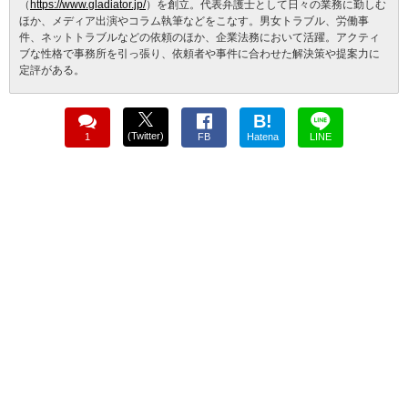
（
https://www.gladiator.jp/
）を創立。代表弁護士として日々の業務に勤しむ
ほか、メディア出演やコラム執筆などをこなす。男女トラブル、労働事
件、ネットトラブルなどの依頼のほか、企業法務において活躍。アクティ
ブな性格で事務所を引っ張り、依頼者や事件に合わせた解決策や提案力に
定評がある。
B!
(Twitter)
1
FB
Hatena
LINE