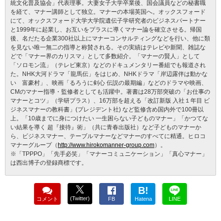
統文化普及協会」代表理事。大妻女子大学卒業後、国会議員などの秘書職
を経て、マナー講師として独立。マナーの本場英国へ。オックスフォード
にて、オックスフォード大学大学院遺伝子学研究者のビジネスパートナー
と1999年に起業し、お互いをプラスに導くマナー論を確立させる。帰国
後、名だたる企業300社以上にマナーコンサルティングなどを行い、他に類
を見ない唯一無二の指導と称賛される。その実績はテレビや新聞、雑誌な
どで「マナー界のカリスマ」として多数紹介。「マナーの賢人」として
「ソロモン流」（テレビ東京）などのドキュメンタリー番組でも報道され
た。NHK大河ドラマ「龍馬伝」をはじめ、NHKドラマ「岸辺露伴は動かな
い 富豪村」、映画「るろうに剣心 伝説の最期編」などのドラマや映画、
CMのマナー指導・監修者としても活躍中。著書は28万部突破の「お仕事の
マナーとコツ」（学研プラス）、16万部を超える「改訂新版 入社１年目 ビ
ジネスマナーの教科書」(プレジデント社) など監修含め国内外で100冊以
上。「10歳までに身につけたい 一生困らない子どものマナー」「かつてな
い結果を導く 超『接待』術」（共に青春出版社）など子どものマナーか
ら、ビジネスマナー、テーブルマナーなどマナーのすべてに精通。ヒロコ
マナーグループ（
http://www.hirokomanner-group.com
）。
※「TPPPO」「先手必笑」「マナーコミュニケーション」「真心マナー」
は西出博子の登録商標です。
B!
(Twitter)
コメント
FB
Hatena
LINE