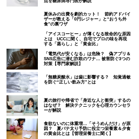
点を糖尿病専門医が解説
夏休みの出費を劇的カット！ 節約アドバイ
ザーが教える「0円レジャー」と“おうち外
食”の裏ワザ
「アイスコーヒー」が薄くなる致命的な原因
とは UCCに聞く、自宅でプロの味を再現
する「蒸らし」と「黄金比」
「電気代が安くなる」は危険？ 偽アプリ＆
SNS広告に潜む詐欺のワナ… 被害防ぐ3つの
対策【専門家解説】
「無糖炭酸水」は歯に影響する？ 知覚過敏
を防ぐ“正しい飲み方”とは
夏の旅行や帰省で「身近な人と衝突」するの
はなぜ？ 解決テクニックを心理カウンセラ
ーが解説
食欲ないのに体重増…「そうめんだけ」が原
因？ 夏バテ太り予防に役立つ栄養素＆夕食
の黄金比とは【管理栄養士に聞く】