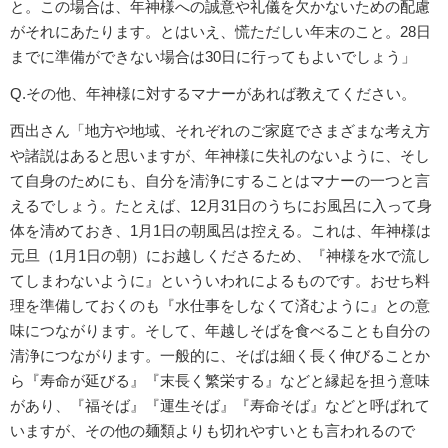
と。この場合は、年神様への誠意や礼儀を欠かないための配慮
がそれにあたります。とはいえ、慌ただしい年末のこと。28日
までに準備ができない場合は30日に行ってもよいでしょう」
Q.その他、年神様に対するマナーがあれば教えてください。
西出さん「地方や地域、それぞれのご家庭でさまざまな考え方
や諸説はあると思いますが、年神様に失礼のないように、そし
て自身のためにも、自分を清浄にすることはマナーの一つと言
えるでしょう。たとえば、12月31日のうちにお風呂に入って身
体を清めておき、1月1日の朝風呂は控える。これは、年神様は
元旦（1月1日の朝）にお越しくださるため、『神様を水で流し
てしまわないように』といういわれによるものです。おせち料
理を準備しておくのも『水仕事をしなくて済むように』との意
味につながります。そして、年越しそばを食べることも自分の
清浄につながります。一般的に、そばは細く長く伸びることか
ら『寿命が延びる』『末長く繁栄する』などと縁起を担う意味
があり、『福そば』『運生そば』『寿命そば』などと呼ばれて
いますが、その他の麺類よりも切れやすいとも言われるので