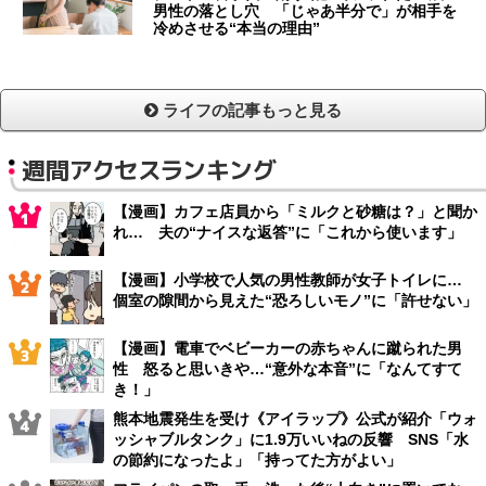
男性の落とし穴 「じゃあ半分で」が相手を
冷めさせる“本当の理由”
ライフの記事もっと見る
週間アクセスランキング
【漫画】カフェ店員から「ミルクと砂糖は？」と聞か
れ… 夫の“ナイスな返答”に「これから使います」
【漫画】小学校で人気の男性教師が女子トイレに…
個室の隙間から見えた“恐ろしいモノ”に「許せない」
【漫画】電車でベビーカーの赤ちゃんに蹴られた男
性 怒ると思いきや…“意外な本音”に「なんてすて
き！」
熊本地震発生を受け《アイラップ》公式が紹介「ウォ
ッシャブルタンク」に1.9万いいねの反響 SNS「水
の節約になったよ」「持ってた方がよい」