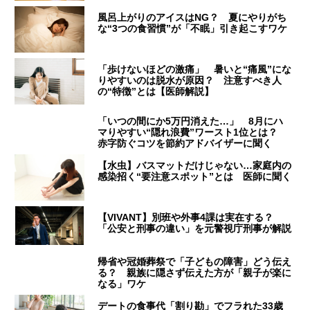
風呂上がりのアイスはNG？ 夏にやりがち
な“3つの食習慣”が「不眠」引き起こすワケ
「歩けないほどの激痛」 暑いと“痛風”にな
りやすいのは脱水が原因？ 注意すべき人
の“特徴”とは【医師解説】
「いつの間にか5万円消えた…」 8月にハ
マりやすい“隠れ浪費”ワースト1位とは？
赤字防ぐコツを節約アドバイザーに聞く
【水虫】バスマットだけじゃない…家庭内の
感染招く“要注意スポット”とは 医師に聞く
【VIVANT】別班や外事4課は実在する？
「公安と刑事の違い」を元警視庁刑事が解説
帰省や冠婚葬祭で「子どもの障害」どう伝え
る？ 親族に隠さず伝えた方が「親子が楽に
なる」ワケ
デートの食事代「割り勘」でフラれた33歳