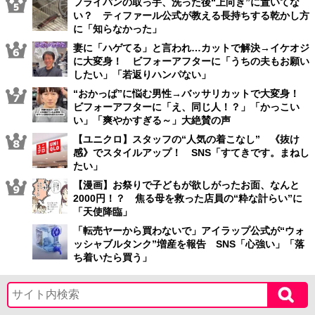
フライパンの取っ手、洗った後“上向き”に置いてな
い？ ティファール公式が教える長持ちする乾かし方
に「知らなかった」
妻に「ハゲてる」と言われ…カットで解決→イケオジ
に大変身！ ビフォーアフターに「うちの夫もお願い
したい」「若返りハンパない」
“おかっぱ”に悩む男性→バッサリカットで大変身！
ビフォーアフターに「え、同じ人！？」「かっこい
い」「爽やかすぎる～」大絶賛の声
【ユニクロ】スタッフの“人気の着こなし” 《抜け
感》でスタイルアップ！ SNS「すてきです。まねし
たい」
【漫画】お祭りで子どもが欲しがったお面、なんと
2000円！？ 焦る母を救った店員の“粋な計らい”に
「天使降臨」
「転売ヤーから買わないで」アイラップ公式が“ウォ
ッシャブルタンク”増産を報告 SNS「心強い」「落
ち着いたら買う」