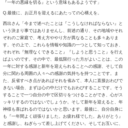
『一年の悪縁を切る』という意味もあるようです」
Q.最後に、お正月を迎えるにあたっての心構えを。
西出さん「今まで述べたことは『こうしなければならない』と
いう決まり事ではありませんし、前述の通り、その地域やそれ
ぞれのご家庭で、考え方ややり方が異なることも多々ありま
す。その上で、これらを情報や知識の一つとして知っておき、
それぞれ『無理なくできること』『しようと思うこと』を行え
ばよいのです。その中で、最低限行った方がよいことは、この
一年に対する感謝と新年を迎えられることへの感謝、そして自
分に関わる周囲の人々への感謝の気持ちを持つことです。ま
た、反省すべき点があればそれを省みて、本人に直接おわびで
きない場合、まずは心の中だけでもおわびすることです。そう
することで一つ自分の中で区切りをつけることができ、心がス
ッキリするのではないでしょうか。そして新年を迎えると、年
神様も喜ばれるのではないかと思います。最後に、自分自身に
も『一年間よく頑張りました。お疲れ様でした。ありがとう』
と感謝し、ねぎらって差し上げてください。そしてお互いに、