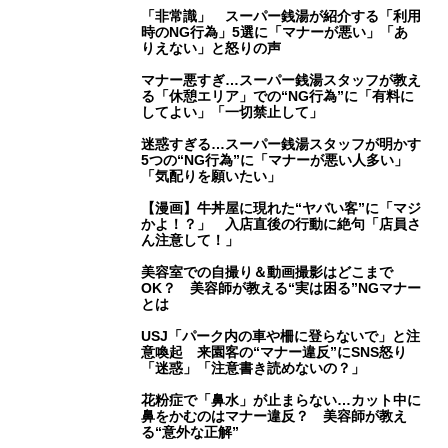
「非常識」 スーパー銭湯が紹介する「利用
時のNG行為」5選に「マナーが悪い」「あ
りえない」と怒りの声
マナー悪すぎ…スーパー銭湯スタッフが教え
る「休憩エリア」での“NG行為”に「有料に
してよい」「一切禁止して」
迷惑すぎる…スーパー銭湯スタッフが明かす
5つの“NG行為”に「マナーが悪い人多い」
「気配りを願いたい」
【漫画】牛丼屋に現れた“ヤバい客”に「マジ
かよ！？」 入店直後の行動に絶句「店員さ
ん注意して！」
美容室での自撮り＆動画撮影はどこまで
OK？ 美容師が教える“実は困る”NGマナー
とは
USJ「パーク内の車や柵に登らないで」と注
意喚起 来園客の“マナー違反”にSNS怒り
「迷惑」「注意書き読めないの？」
花粉症で「鼻水」が止まらない…カット中に
鼻をかむのはマナー違反？ 美容師が教え
る“意外な正解”