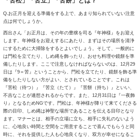
「苦松」「苦立」「苦餅」とは？
Q.お正月を迎える準備をする上で、あまり知られていない注意
点は何でしょうか。
西出さん「お正月は、その年の豊穣を司る『年神様』をお迎え
します。年神様をお迎えするにあたり、まずはその場所を清浄
にするために大掃除をするとよいでしょう。そして、一般的に
は門松を立てたり、しめ縄を飾ったり、おせち料理や鏡餅を準
備したりします。ここで注意しなければならないのは、12月29
日は『9＝苦』ということから、門松を立てたり、鏡餅を飾る準
備をしたりしない方がよい、とされていることです。これは
『苦松（待つ）』『苦立（たて）』『苦餅（持ち）』といい、
不吉なことが連想されるからです。また、12月31日は『一夜飾
り』となるためNGです。門松は、年神様が降りて来てくださる
際の目印、しめ縄は神聖な場所であることを伝える目印となり
ます。マナーとは、相手の立場に立ち、相手に失礼のないよう
に、心地良い時間と空間をご用意することで喜んでもらうと同
時に、それを提供した人も心地良くなり、双方が幸せになるこ