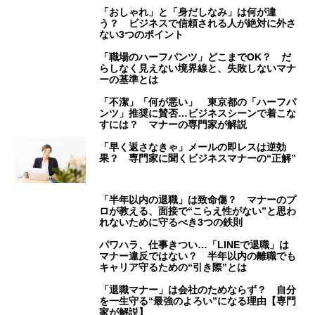
「おしゃれ」と「身だしなみ」は何が違
う？ ビジネスで信頼される人が絶対に外さ
ない3つのポイント
「職場のハーフパンツ」どこまでOK？ だ
らしなく見えない境界線と、失敗しないマナ
ーの基準とは
「不潔」「何が悪い」 東京都の「ハーフパ
ンツ」推奨に賛否…ビジネスシーンで着こな
すには？ マナーの専門家が解説
「早く返さなきゃ」メールの即レスは逆効
果？ 専門家に聞くビジネスマナーの“正解”
「半年以内の退職」は致命傷？ マナーのプ
ロが教える、面接で“こらえ性がない”と思わ
れないために守るべき3つの鉄則
パワハラ、仕事きつい…「LINEで退職」は
マナー違反ではない？ 半年以内の離職でも
キャリア守るための“引き際”とは
「退職マナー」は会社のためならず？ 自分
を一生守る“最強のよろい”になる理由【専門
家が解説】