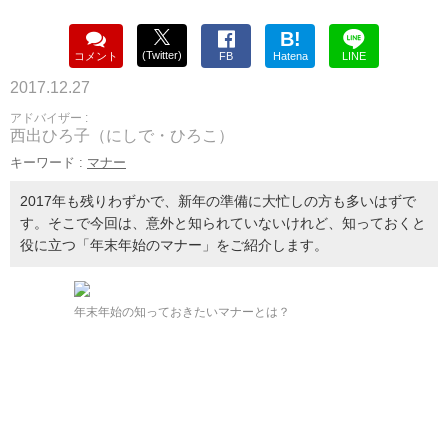
B!
(Twitter)
コメント
FB
Hatena
LINE
2017.12.27
アドバイザー :
西出ひろ子（にしで・ひろこ）
キーワード :
マナー
2017年も残りわずかで、新年の準備に大忙しの方も多いはずで
す。そこで今回は、意外と知られていないけれど、知っておくと
役に立つ「年末年始のマナー」をご紹介します。
年末年始の知っておきたいマナーとは？