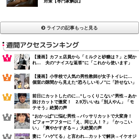
対策【専門家解説】
ライフの記事もっと見る
週間アクセスランキング
【漫画】カフェ店員から「ミルクと砂糖は？」と聞か
れ… 夫の“ナイスな返答”に「これから使います」
【漫画】小学校で人気の男性教師が女子トイレに…
個室の隙間から見えた“恐ろしいモノ”に「許せない」
前日にカットしたのに…“しっくりこない”男性→あか
抜けカットで激変！ 2.9万いいね「別人やん」「モ
テそう」絶賛の声
“おかっぱ”に悩む男性→バッサリカットで大変身！
ビフォーアフターに「え、同じ人！？」「かっこい
い」「爽やかすぎる～」大絶賛の声
妻に「ハゲてる」と言われ…カットで解決→イケオジ