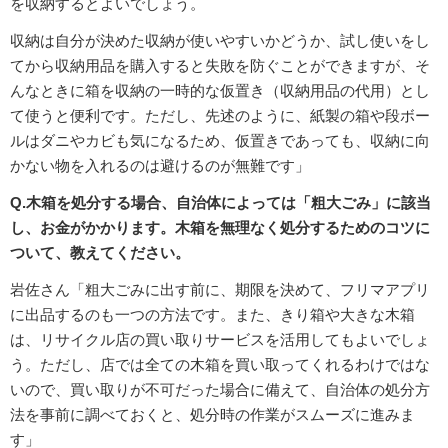
を収納するとよいでしょう。
収納は自分が決めた収納が使いやすいかどうか、試し使いをし
てから収納用品を購入すると失敗を防ぐことができますが、そ
んなときに箱を収納の一時的な仮置き（収納用品の代用）とし
て使うと便利です。ただし、先述のように、紙製の箱や段ボー
ルはダニやカビも気になるため、仮置きであっても、収納に向
かない物を入れるのは避けるのが無難です」
Q.木箱を処分する場合、自治体によっては「粗大ごみ」に該当
し、お金がかかります。木箱を無理なく処分するためのコツに
ついて、教えてください。
岩佐さん「粗大ごみに出す前に、期限を決めて、フリマアプリ
に出品するのも一つの方法です。また、きり箱や大きな木箱
は、リサイクル店の買い取りサービスを活用してもよいでしょ
う。ただし、店では全ての木箱を買い取ってくれるわけではな
いので、買い取りが不可だった場合に備えて、自治体の処分方
法を事前に調べておくと、処分時の作業がスムーズに進みま
す」