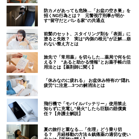
防カメがあっても危険…「お盆の空き巣」を
招くNG行為とは？ 元警視庁刑事が明か
す“留守だとバレる家”の共通点
前髪のセット、スタイリング剤を「表面」に
塗ると失敗？ 実は“内側の根元”が正解…崩
れない整え方とは
旅先で「常用薬」を切らした…薬局で何を伝
える？ “あると助かる情報”とお薬手帳の活
用法とは【薬剤師に聞く】
「休みなのに疲れる」 お盆休み特有の“隠れ
疲労”に注意…3つの解消法とは
飛行機で「モバイルバッテリー」使用禁止
知らずに充電し“発火”したら巨額の賠償責
任？【弁護士解説】
夏の旅行と重なる…「生理」どう乗り切
る？ 月経移動の方法＆鎮痛薬の適切な使い