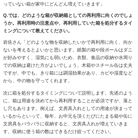
っていない箱が家中にどんどん増えていきます」
Q.では、どのような箱が収納箱としての再利用に向くのでしょ
うか。再利用時の注意点や、再利用していた箱を処分するタイ
ミングについて教えてください。
岩佐さん「どのような物を収納したいかで再利用に向く、向か
ないを考えるとよいかと思います。紙製の箱や段ボールはダニ
が好みやすく、湿気にも弱いため、衣類、食品の収納や水周り
での収納は避けた方がよいでしょう。木箱やスチール缶は丈夫
ですが、中でも、きり箱には調湿効果があり、カビや湿度など
から、中の物を守ってくれます。
次に箱を処分するタイミングについて説明します。先述のよう
に、箱は用途を決めてから再利用することが必須ですが、落と
し穴もあります。例えば、文房具入れとしての用途が決まって
いるからといって、毎年、お中元を頂くたびにたまる箱や缶に
文房具をバラバラに収納すると、文房具入れが増えていきま
す。収納に使う箱の数はできるだけ絞ってください。