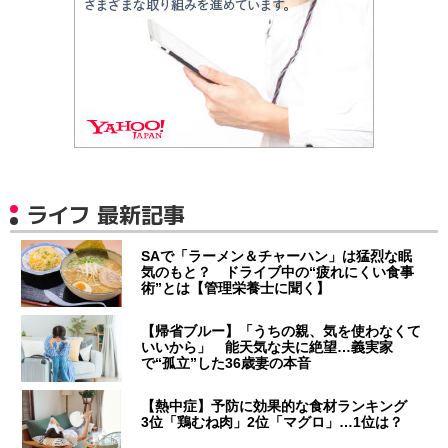
ライフ 最新記事
SAで「ラーメン＆チャーハン」は猛烈な眠
気のもと？ ドライブ中の“疲れにくい食事
術”とは【管理栄養士に聞く】
【帰省ブルー】「うちの親、気を使わなくて
いいから」 能天気な夫に絶望…義実家
で“孤立”した36歳妻の本音
【熱中症】予防に効果的な食材ランキング
3位「鶏むね肉」2位「マグロ」…1位は？