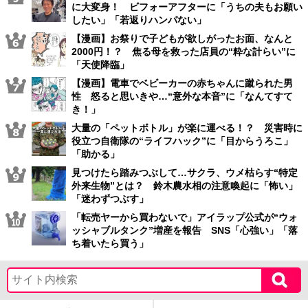
に大変身！ ビフォーアフターに「うちの夫もお願い
したい」「若返りハンパない」
【漫画】お祭りで子どもが欲しがったお面、なんと
2000円！？ 焦る母を救った店員の“粋な計らい”に
「天使降臨」
【漫画】電車でベビーカーの赤ちゃんに蹴られた男
性 怒ると思いきや…“意外な本音”に「なんてすて
き！」
大量の「ペットボトル」が楽に運べる！？ 災害時に
役立つ自衛隊の“ライフハック”に「目からうろこ」
「助かる」
見つけたら踏みつぶして…サクラ、ウメ枯らす“特定
外来生物”とは？ 鈴木農水相の注意喚起に「怖い」
「迷わずつぶす」
「転売ヤーから買わないで」アイラップ公式が“ウォ
ッシャブルタンク”増産を報告 SNS「心強い」「落
ち着いたら買う」