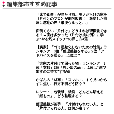
編集部おすすめ記事
「床で食事」が当たり前…モノだらけの家を
《片付けのプロ》が劇的改善！ 激変した部
屋に感動の声「最後ウルッと…」
面倒くさい「片付け」どうすれば習慣化でき
る？→実は多かった《片付け成功例》に学
ぶ“やる気スイッチ”の押し方4選
【実家】「ゴミ屋敷化しないための対策」ラ
ンキング 3位「整理整頓をする」2位「ア
ドバイスを送る」…1位は？
「実家の片付けで困った物」ランキング 3
位「衣類」2位「思い出の品」…1位は“運び
出すのに苦労”する物
かばんの「財布」「スマホ」、すぐ見つから
ずに焦り…行方不明どう防ぐ？
レシート、包装紙、紙袋…どんどん増える
「紙もの」、どう整理する？
整理整頓が苦手…「片付けられない人」と
「片付けられる人」は何が違う？