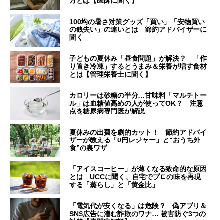
方とは【医師に聞く】
100均の暑さ対策グッズ「買い」「安物買い
の銭失い」の違いとは 節約アドバイザーに
聞く
子どもの夏休み「昼食問題」が解決？ 「作
り置き冷凍」するとうまみ＆栄養が増す食材
とは【管理栄養士に聞く】
カロリーは砂糖の半分…甘味料「マルチトー
ル」は血糖値高めの人が使ってOK？ 注意
点を糖尿病専門医が解説
夏休みの出費を劇的カット！ 節約アドバイ
ザーが教える「0円レジャー」と“おうち外
食”の裏ワザ
「アイスコーヒー」が薄くなる致命的な原因
とは UCCに聞く、自宅でプロの味を再現
する「蒸らし」と「黄金比」
「電気代が安くなる」は危険？ 偽アプリ＆
SNS広告に潜む詐欺のワナ… 被害防ぐ3つの