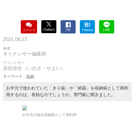
B!
(Twitter)
コメント
FB
Hatena
LINE
2021.08.23
著者 :
オトナンサー編集部
アドバイザー :
岩佐弥生（いわさ・やよい）
キーワード :
収納
お中元で使われていた「きり箱」や「紙箱」を収納箱として再利
用するのは、有効なのでしょうか。専門家に聞きました。
お中元の箱を収納箱として再利用