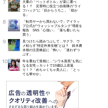
大量の「ペットボトル」が楽に運べ
る！？ 災害時に役立つ自衛隊の“ライ
フハック”に「目からうろこ」「助か
る」
「転売ヤーから買わないで」アイラッ
プ公式が“ウォッシャブルタンク”増産を
報告 SNS「心強い」「落ち着いたら
買う」
見つけたら踏みつぶして…サクラ、ウ
メ枯らす“特定外来生物”とは？ 鈴木農
水相の注意喚起に「怖い」「迷わずつ
ぶす」
年を重ねて貧相に…“シワ＆面長”も気に
なる女性→カットで10歳以上若返
り！？「めちゃくちゃ美人に」「とっ
ても華やか」