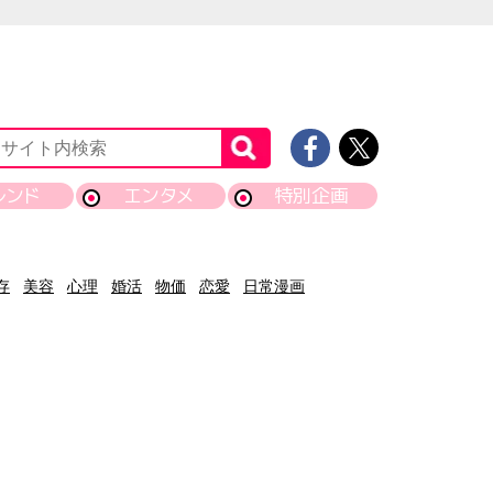
レンド
エンタメ
特別企画
存
美容
心理
婚活
物価
恋愛
日常漫画