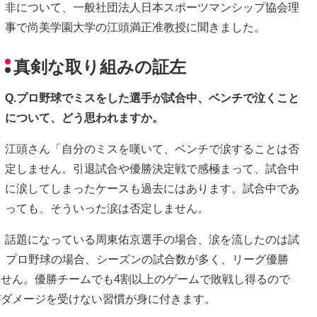
非について、一般社団法人日本スポーツマンシップ協会理
事で尚美学園大学の江頭満正准教授に聞きました。
真剣な取り組みの証左
Q.プロ野球でミスをした選手が試合中、ベンチで泣くこと
について、どう思われますか。
江頭さん「自分のミスを嘆いて、ベンチで涙することは否
定しません。引退試合や優勝決定戦で感極まって、試合中
に涙してしまったケースも過去にはあります。試合中であ
っても、そういった涙は否定しません。
話題になっている周東佑京選手の場合、涙を流したのは試
。プロ野球の場合、シーズンの試合数が多く、リーグ優勝
ません。優勝チームでも4割以上のゲームで敗戦し得るので
がダメージを受けない習慣が身に付きます。