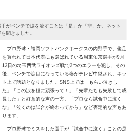
選手がベンチで涙を流すことは「是」か「非」か、ネット
解を聞きました。
プロ野球・福岡ソフトバンクホークスの内野手で、俊足
を買われて日本代表にも選ばれている周東佑京選手が9月
12日の埼玉西武ライオンズ戦で2つのエラーを犯し、その
後、ベンチで涙目になっている姿がテレビ中継され、ネッ
ト上で話題となりました。SNS上では「もらい泣きし
た」「この涙を糧に頑張って！」「先輩たちも失敗して成
長した」と好意的な声の一方、「プロなら試合中に泣く
な」「泣くのは試合が終わってから」など否定的な声もあ
ります。
プロ野球でミスをした選手が「試合中に泣く」ことの是