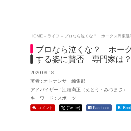
HOME
ライフ
プロなら泣くな？ ホークス周東選
プロなら泣くな？ ホー
する姿に賛否 専門家は
2020.09.18
著者 :
オトナンサー編集部
アドバイザー :
江頭満正（えとう・みつまさ）
キーワード :
スポーツ
コメント
(Twitter)
Facebook
B!
Boo