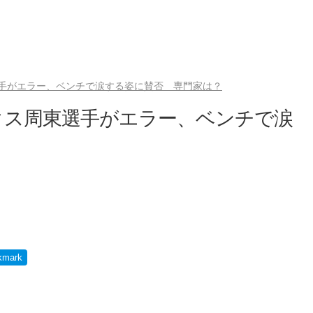
手がエラー、ベンチで涙する姿に賛否 専門家は？
クス周東選手がエラー、ベンチで涙
？
kmark