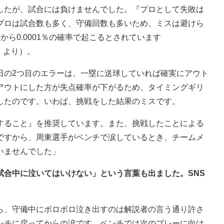
したが、試合には負けませんでした。『プロとして失敗は
プロは試合数も多く、守備回数も多いため、ミスは避けら
ら0.0001％の確率で起こるとされています
論」より）。
日の2つ目のエラーは、一塁に送球していれば確実にアウト
アウトにした方が失点確率が下がるため、タイミングギリ
したのです。いわば、挑戦をした結果のミスです。
すること』を推奨しています。また、挑戦したことによる
ですから、周東選手がベンチで涙しているとき、チームメ
いませんでした」
試合中に泣いてはいけない」という言葉も出ました。SNS
ら、守備中にボロボロ泣き出すのは解説者の言う通り許さ
ンチに戻ってからの涙です。ベンチでは次のプレーに向け