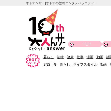
オトナンサー|オトナの教養エンタメバラエティー
TOP
暮らし
法律
健康
仕事
漫画
動画
話
SNS
食
暮らし
ライフスタイル
動画