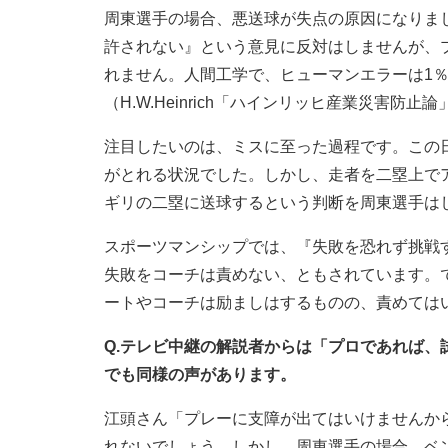
周東選手の場合、悪送球が失点の原因になりま
許されない』という意見に反対はしませんが、
れません。人間工学で、ヒューマンエラーは1％か
（H.W.Heinrich「ハインリッヒ産業災害防止
注目したいのは、ミスに至った過程です。この
がとれる状況でした。しかし、走者を二塁上で
ギリの二塁に送球するという判断を周東選手は
スポーツマンシップでは、『失敗を恐れず挑戦
失敗をコーチは責めない、ともされています。
ートやコーチは励ましはするものの、責めては
Q.テレビ中継の解説者からは「プロであれば、
でも同様の声があります。
江頭さん「プレーに支障が出てはいけませんか
れないでしょう。しかし、周東選手の場合、ベ