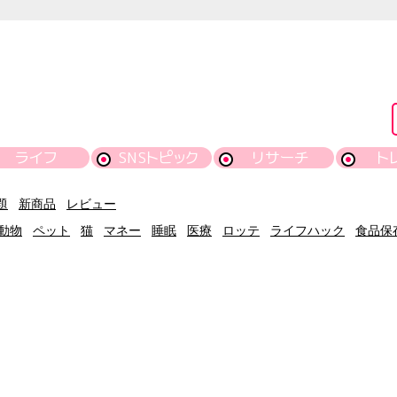
ライフ
SNSトピック
リサーチ
ト
題
新商品
レビュー
動物
ペット
猫
マネー
睡眠
医療
ロッテ
ライフハック
食品保