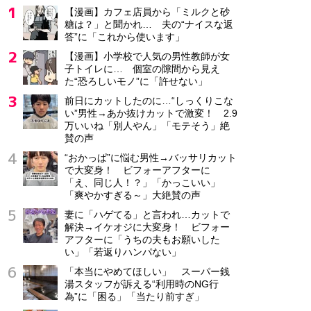
【漫画】カフェ店員から「ミルクと砂
糖は？」と聞かれ… 夫の“ナイスな返
答”に「これから使います」
【漫画】小学校で人気の男性教師が女
子トイレに… 個室の隙間から見え
た“恐ろしいモノ”に「許せない」
前日にカットしたのに…“しっくりこな
い”男性→あか抜けカットで激変！ 2.9
万いいね「別人やん」「モテそう」絶
賛の声
“おかっぱ”に悩む男性→バッサリカット
で大変身！ ビフォーアフターに
「え、同じ人！？」「かっこいい」
「爽やかすぎる～」大絶賛の声
妻に「ハゲてる」と言われ…カットで
解決→イケオジに大変身！ ビフォー
アフターに「うちの夫もお願いした
い」「若返りハンパない」
「本当にやめてほしい」 スーパー銭
湯スタッフが訴える“利用時のNG行
為”に「困る」「当たり前すぎ」