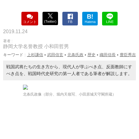
B!
(Twitter)
コメント
FB
Hatena
LINE
2019.11.24
著者 :
静岡大学名誉教授 小和田哲男
キーワード :
上杉謙信
•
武田信玄
•
北条氏政
•
歴史
•
織田信長
•
豊臣秀吉
戦国武将たちの生き方から、現代人が学ぶべき点、反面教師にす
べき点を、戦国時代史研究の第一人者である筆者が解説します。
北条氏政像（部分、堀内天嶺写、小田原城天守閣所蔵）