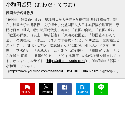
小和田哲男（おわだ・てつお）
静岡大学名誉教授
1944年、静岡市生まれ。早稲田大学大学院文学研究科博士課程修了。現
在、静岡大学名誉教授、文学博士、公益財団法人日本城郭協会理事長。専
門は日本中世史、特に戦国時代史。著書に「戦国の合戦」「戦国の城」
「戦国の群像」（以上、学研新書）「東海の戦国史」「戦国史を歩んだ
道」「今川義元」（以上、ミネルヴァ書房）など。NHK総合「歴史秘話ヒ
ストリア」、NHK・Eテレ「知恵泉」などに出演。NHK大河ドラマ「秀
吉」「功名が辻」「天地人」「江～姫たちの戦国～」「軍師官兵衛」「お
んな城主 直虎」「麒麟がくる」「どうする家康」の時代考証を担当してい
る。オフィシャルサイト（
https://office-owada.com/
）、YouTube「戦国・
小和田チャンネル」
（
https://www.youtube.com/channel/UCtWUBIHLD0oJ7gzmPJgpWfg/
）。
B!
(Twitter)
コメント
FB
Hatena
LINE