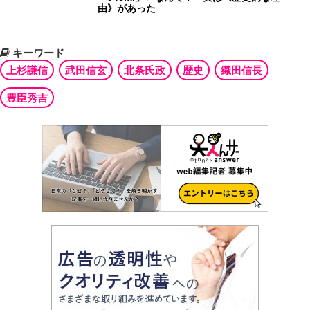
由》があった
キーワード
上杉謙信
武田信玄
北条氏政
歴史
織田信長
豊臣秀吉