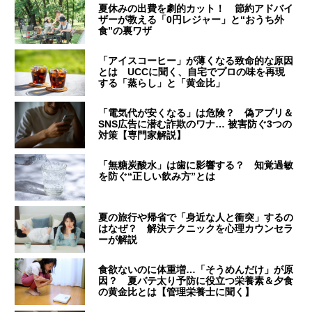
夏休みの出費を劇的カット！ 節約アドバイ
ザーが教える「0円レジャー」と“おうち外
食”の裏ワザ
「アイスコーヒー」が薄くなる致命的な原因
とは UCCに聞く、自宅でプロの味を再現
する「蒸らし」と「黄金比」
「電気代が安くなる」は危険？ 偽アプリ＆
SNS広告に潜む詐欺のワナ… 被害防ぐ3つの
対策【専門家解説】
「無糖炭酸水」は歯に影響する？ 知覚過敏
を防ぐ“正しい飲み方”とは
夏の旅行や帰省で「身近な人と衝突」するの
はなぜ？ 解決テクニックを心理カウンセラ
ーが解説
食欲ないのに体重増…「そうめんだけ」が原
因？ 夏バテ太り予防に役立つ栄養素＆夕食
の黄金比とは【管理栄養士に聞く】