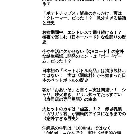
る？
「ポテトチップス」誕生のきっかけ、実は
「クレーマー」だった！？ 意外すぎる秘話
と歴史
お盆期間中、エンドレスで踊り続ける！？
徹夜で楽しむ《日本一ハード》な盆踊りの歴
史
今や生活に欠かせない【QRコード】の意外
な誕生秘話…開発のヒントは「ボードゲー
ム」だった！？
日本初の「ペットボトル商品」は清涼飲料…
ではない！ 実は《調味料》から始まった日
本のペットボトルの歴史
客が「おあいそ」と言う→実は間違い！ シ
ャリ、鉄火巻き、ガリ…知ってたらすごい
《寿司店の専門用語》の由来
大ヒットのカギは「歯茎」！？ 赤城乳業
「ガリガリ君」が国民的アイスになるまでの
《意外すぎる歴史》
沖縄県の牛乳は「1000ml」ではなく
「946ml」←なんで？ 実は《歴史的な理