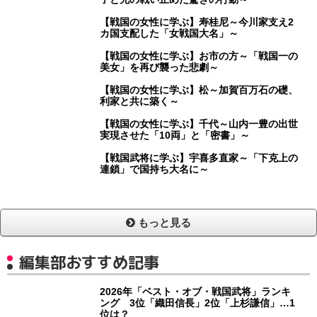
【戦国の女性に学ぶ】寿桂尼～今川家支え2
カ国支配した「女戦国大名」～
【戦国の女性に学ぶ】お市の方～「戦国一の
美女」を再び襲った悲劇～
【戦国の女性に学ぶ】松～加賀百万石の礎、
利家と共に築く～
【戦国の女性に学ぶ】千代～山内一豊の出世
実現させた「10両」と「密書」～
【戦国武将に学ぶ】宇喜多直家～「下克上の
連鎖」で国持ち大名に～
もっと見る
編集部おすすめ記事
2026年「ベスト・オブ・戦国武将」ランキ
ング 3位「織田信長」2位「上杉謙信」…1
位は？