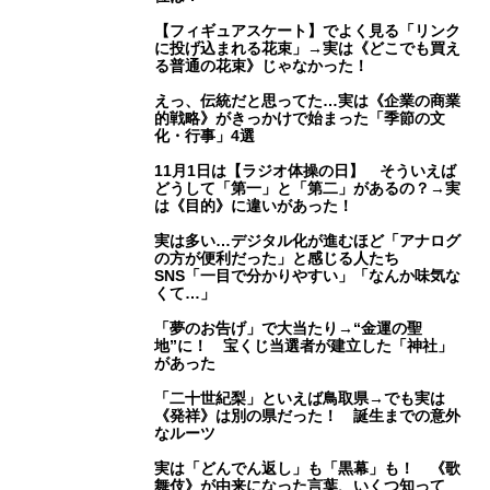
【フィギュアスケート】でよく見る「リンク
に投げ込まれる花束」→実は《どこでも買え
る普通の花束》じゃなかった！
えっ、伝統だと思ってた…実は《企業の商業
的戦略》がきっかけで始まった「季節の文
化・行事」4選
11月1日は【ラジオ体操の日】 そういえば
どうして「第一」と「第二」があるの？→実
は《目的》に違いがあった！
実は多い…デジタル化が進むほど「アナログ
の方が便利だった」と感じる人たち
SNS「一目で分かりやすい」「なんか味気な
くて…」
「夢のお告げ」で大当たり→“金運の聖
地”に！ 宝くじ当選者が建立した「神社」
があった
「二十世紀梨」といえば鳥取県→でも実は
《発祥》は別の県だった！ 誕生までの意外
なルーツ
実は「どんでん返し」も「黒幕」も！ 《歌
舞伎》が由来になった言葉、いくつ知って