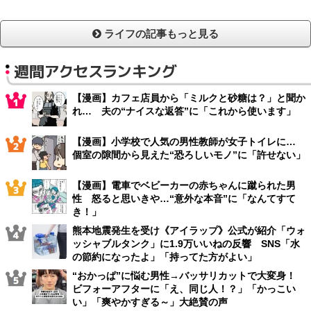
ライフの記事もっと見る
週間アクセスランキング
【漫画】カフェ店員から「ミルクと砂糖は？」と聞か
れ… 夫の“ナイスな返答”に「これから使います」
【漫画】小学校で人気の男性教師が女子トイレに…
個室の隙間から見えた“恐ろしいモノ”に「許せない」
【漫画】電車でベビーカーの赤ちゃんに蹴られた男
性 怒ると思いきや…“意外な本音”に「なんてすて
き！」
熊本地震発生を受け《アイラップ》公式が紹介「ウォ
ッシャブルタンク」に1.9万いいねの反響 SNS「水
の節約になったよ」「持ってた方がよい」
“おかっぱ”に悩む男性→バッサリカットで大変身！
ビフォーアフターに「え、同じ人！？」「かっこい
い」「爽やかすぎる～」大絶賛の声