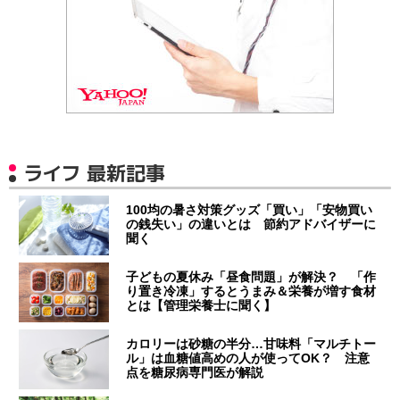
ライフ 最新記事
100均の暑さ対策グッズ「買い」「安物買い
の銭失い」の違いとは 節約アドバイザーに
聞く
子どもの夏休み「昼食問題」が解決？ 「作
り置き冷凍」するとうまみ＆栄養が増す食材
とは【管理栄養士に聞く】
カロリーは砂糖の半分…甘味料「マルチトー
ル」は血糖値高めの人が使ってOK？ 注意
点を糖尿病専門医が解説