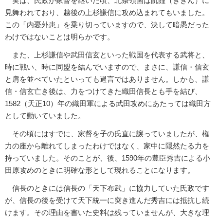
実は、氏政が家督を継いだ頃、北条領国は飢饉（ききん）に
見舞われており、越後の上杉謙信に攻め込まれてもいました。
この「内憂外患」を乗り切っていますので、決して暗愚だった
わけではないことは明らかです。
また、上杉謙信や武田信玄といった戦国を代表する武将と、
時に戦い、時に同盟を結んでいますので、まさに、謙信・信玄
と肩を並べていたといっても過言ではありません。しかも、謙
信・信玄亡き後は、力をつけてきた織田信長とも手を結び、
1582（天正10）年の織田軍による武田攻めにあたっては織田方
として動いていました。
その頃にはすでに、家督を子の氏直に譲っていましたが、権
力の座から離れてしまったわけではなく、家中に隠然たる力を
持っていました。そのことが、後、1590年の豊臣秀吉による小
田原攻めのときに明確な形として現れることになります。
信長のときには信長の「天下布武」に協力していた氏政です
が、信長の後を受けて天下統一に突き進んだ秀吉には抵抗し続
けます。その理由を書いた史料は残っていませんが、大きな理