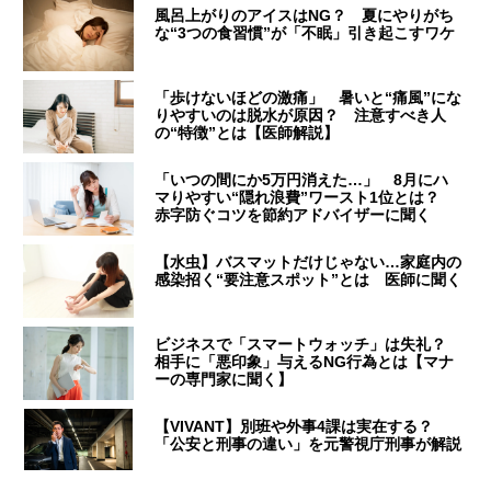
風呂上がりのアイスはNG？ 夏にやりがち
な“3つの食習慣”が「不眠」引き起こすワケ
「歩けないほどの激痛」 暑いと“痛風”にな
りやすいのは脱水が原因？ 注意すべき人
の“特徴”とは【医師解説】
「いつの間にか5万円消えた…」 8月にハ
マりやすい“隠れ浪費”ワースト1位とは？
赤字防ぐコツを節約アドバイザーに聞く
【水虫】バスマットだけじゃない…家庭内の
感染招く“要注意スポット”とは 医師に聞く
ビジネスで「スマートウォッチ」は失礼？
相手に「悪印象」与えるNG行為とは【マナ
ーの専門家に聞く】
【VIVANT】別班や外事4課は実在する？
「公安と刑事の違い」を元警視庁刑事が解説