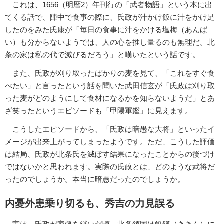
これは、1656（明暦2）年刊行の「武者物語」という本に出
てくる話で、陣中で食事の際に、氏政が汁かけ飯に汁をかけ足
したのをみた氏康が「毎日の食事に汁をかける塩梅（あんば
い）も分からないようでは、人の心を推し量るのも無理だ。北
条の家は私の代で滅びるだろう」と嘆いたという話です。
また、氏政が刈り取ったばかりの麦を見て、「これをすぐ食
べたい」と言ったという話を聞いた武田信玄が「氏政は刈り取
った麦がどのようにして食材になるかを知らないようだ」とあ
ざ笑ったというエピソードも「甲陽軍鑑」に見えます。
こうしたエピソードから、「氏政は暗愚な大将」といったイ
メージが出来上がってしまったようです。ただ、こうした評価
は結局、氏政が北条氏を滅ぼす結果になったことからの後づけ
ではないかと思われます。実際の氏政とは、どのような武将だ
ったのでしょうか。本当に暗愚だったのでしょうか。
内憂外患乗り切るも、秀吉の力見誤る