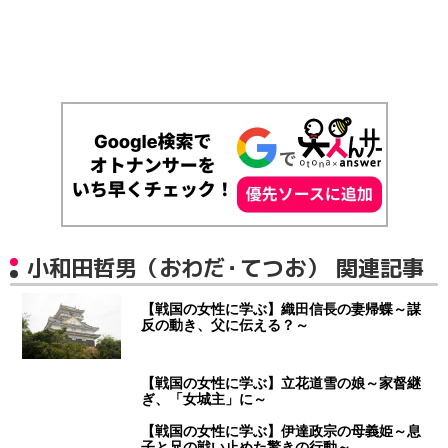
小和田哲男（おわだ・てつお） 関連記事
【戦国の女性に学ぶ】織田信長の妻帰蝶～謀
反の動き、父に伝える？～
【戦国の女性に学ぶ】立花道雪の娘～家督継
ぎ、「女城主」に～
【戦国の女性に学ぶ】伊達政宗の母義姫～息
子と兄の戦い止めた驚きの行動～