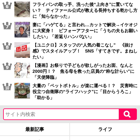
フライパンの取っ手、洗った後“上向き”に置いてな
い？ ティファール公式が教える長持ちする乾かし方
に「知らなかった」
妻に「ハゲてる」と言われ…カットで解決→イケオジ
に大変身！ ビフォーアフターに「うちの夫もお願い
したい」「若返りハンパない」
【ユニクロ】スタッフの“人気の着こなし” 《抜け
感》でスタイルアップ！ SNS「すてきです。まねし
たい」
【漫画】お祭りで子どもが欲しがったお面、なんと
2000円！？ 焦る母を救った店員の“粋な計らい”に
「天使降臨」
大量の「ペットボトル」が楽に運べる！？ 災害時に
役立つ自衛隊の“ライフハック”に「目からうろこ」
「助かる」
最新記事
ライフ