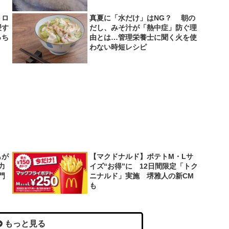
トロ
真夏に「水だけ」はNG？ 朝の
授す
だし、みそ汁が「熱中症」防ぐ理
っち
由とは…管理栄養士に聞く火を使
わない時短レシピ
もが
【マクドナルド】ポテトM・Lサ
力
イズ“お得”に 12日間限定「トク
門
ニナルド」実施 堺雅人の新CM
も
もっと見る