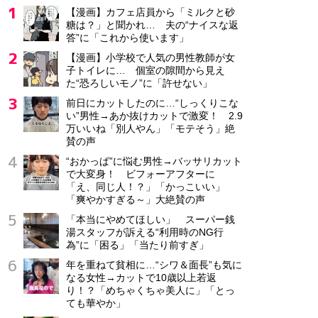
【漫画】カフェ店員から「ミルクと砂
糖は？」と聞かれ… 夫の“ナイスな返
答”に「これから使います」
【漫画】小学校で人気の男性教師が女
子トイレに… 個室の隙間から見え
た“恐ろしいモノ”に「許せない」
前日にカットしたのに…“しっくりこな
い”男性→あか抜けカットで激変！ 2.9
万いいね「別人やん」「モテそう」絶
賛の声
“おかっぱ”に悩む男性→バッサリカット
で大変身！ ビフォーアフターに
「え、同じ人！？」「かっこいい」
「爽やかすぎる～」大絶賛の声
「本当にやめてほしい」 スーパー銭
湯スタッフが訴える“利用時のNG行
為”に「困る」「当たり前すぎ」
年を重ねて貧相に…“シワ＆面長”も気に
なる女性→カットで10歳以上若返
り！？「めちゃくちゃ美人に」「とっ
ても華やか」