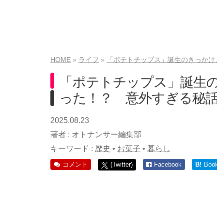
HOME
ライフ
「ポテトチップス」誕生のきっかけ
「ポテトチップス」誕生
った！？ 意外すぎる秘
2025.08.23
著者 :
オトナンサー編集部
キーワード :
歴史
•
お菓子
•
暮らし
コメント
(Twitter)
Facebook
B!
Boo