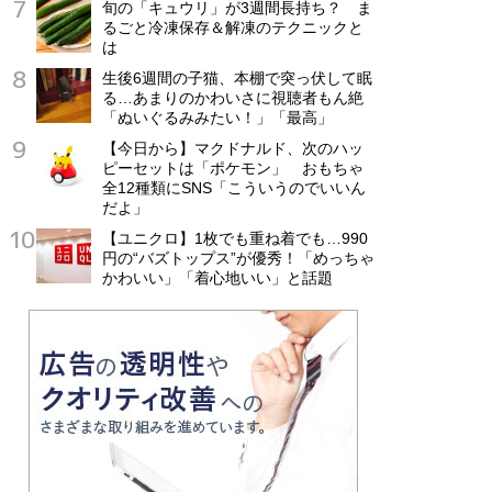
旬の「キュウリ」が3週間長持ち？ ま
るごと冷凍保存＆解凍のテクニックと
は
生後6週間の子猫、本棚で突っ伏して眠
る…あまりのかわいさに視聴者もん絶
「ぬいぐるみみたい！」「最高」
【今日から】マクドナルド、次のハッ
ピーセットは「ポケモン」 おもちゃ
全12種類にSNS「こういうのでいいん
だよ」
【ユニクロ】1枚でも重ね着でも…990
円の“バズトップス”が優秀！「めっちゃ
かわいい」「着心地いい」と話題