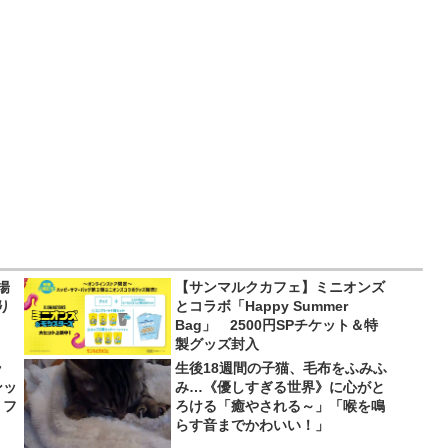
揚
【サンマルクカフェ】ミニオンズ
り
とコラボ「Happy Summer
Bag」 2500円SPチケット＆特
製グッズ封入
ラ
生後18週間の子猫、毛布をふみふ
ンッ
み…《優しすぎる世界》に心がと
、フ
ろける「癒やされる～」「喉を鳴
らす音までかわいい！」