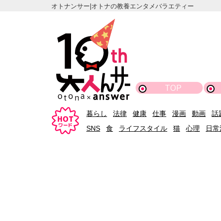
オトナンサー|オトナの教養エンタメバラエティー
TOP
暮らし
法律
健康
仕事
漫画
動画
話
SNS
食
ライフスタイル
猫
心理
日常