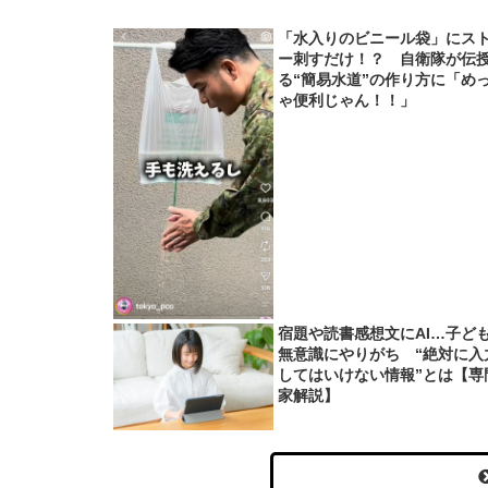
「水入りのビニール袋」にス
ー刺すだけ！？ 自衛隊が伝
る“簡易水道”の作り方に「め
ゃ便利じゃん！！」
宿題や読書感想文にAI…子ど
無意識にやりがち “絶対に入
してはいけない情報”とは【専
家解説】