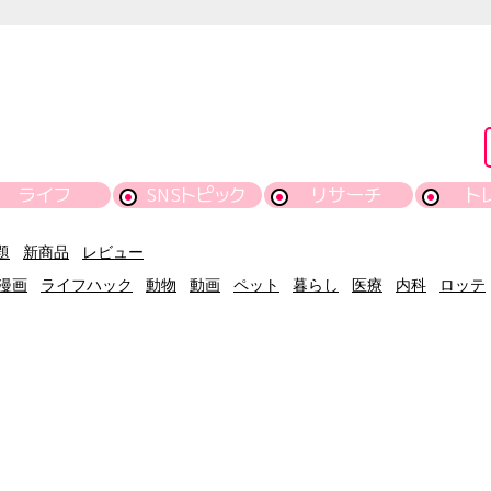
ライフ
SNSトピック
リサーチ
ト
題
新商品
レビュー
漫画
ライフハック
動物
動画
ペット
暮らし
医療
内科
ロッテ