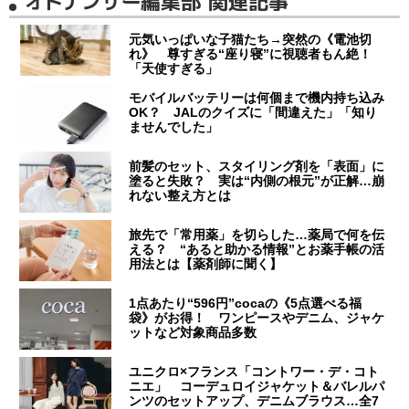
オトナンサー編集部 関連記事
元気いっぱいな子猫たち→突然の《電池切
れ》 尊すぎる“座り寝”に視聴者もん絶！
「天使すぎる」
モバイルバッテリーは何個まで機内持ち込み
OK？ JALのクイズに「間違えた」「知り
ませんでした」
前髪のセット、スタイリング剤を「表面」に
塗ると失敗？ 実は“内側の根元”が正解…崩
れない整え方とは
旅先で「常用薬」を切らした…薬局で何を伝
える？ “あると助かる情報”とお薬手帳の活
用法とは【薬剤師に聞く】
1点あたり“596円”cocaの《5点選べる福
袋》がお得！ ワンピースやデニム、ジャケ
ットなど対象商品多数
ユニクロ×フランス「コントワー・デ・コト
ニエ」 コーデュロイジャケット＆バレルパ
ンツのセットアップ、デニムブラウス…全7