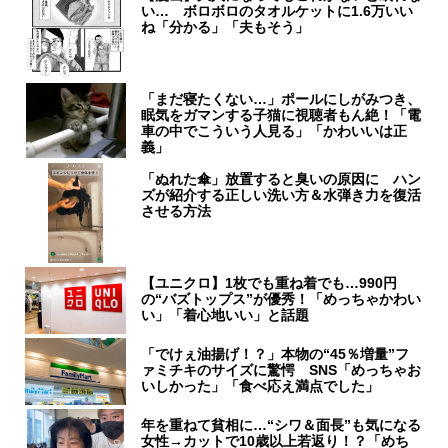
い… ボロボロのタオルケットに1.6万いい
ね「分かる」「夫もそう」
「まだ寝たくない…」ポールにしがみつき、
眠気をガマンする子猫に視聴者もん絶！「電
車の中でこういう人見る」「かわいいは正
義」
「ぬれた傘」放置すると臭いの原因に ハン
ズが紹介する正しい洗い方＆水弾き力を復活
させる方法
【ユニクロ】1枚でも重ね着でも…990円
の“バズトップス”が優秀！「めっちゃかわい
い」「着心地いい」と話題
「でけぇ油揚げ！？」本物の“45％増量”フ
ァミチキのサイズに驚愕 SNS「めっちゃお
いしかった」「食べ応え満点でした」
年を重ねて貧相に…“シワ＆面長”も気になる
女性→カットで10歳以上若返り！？「めち