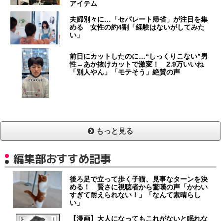
アイテム
夫婦別々に…「セパレート帰省」が注目を集
める 女性の約4割「経験はないがしてみた
い」
前日にカットしたのに…“しっくりこない”男
性→あか抜けカットで激変！ 2.9万いいね
「別人やん」「モテそう」絶賛の声
もっと見る
編集部おすすめ記事
後ろ足で立って歩く子猫、見事なターンを決
める！ 賢さに視聴者から驚嘆の声「かわい
すぎて耐えられない！」「なんて素晴らし
い」
【漫画】大人になってもこれがないと眠れな