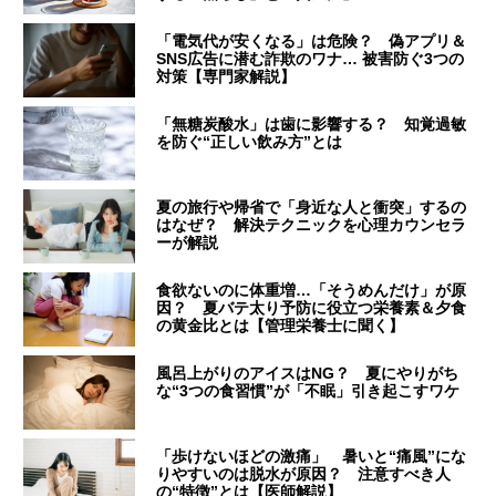
「電気代が安くなる」は危険？ 偽アプリ＆
SNS広告に潜む詐欺のワナ… 被害防ぐ3つの
対策【専門家解説】
「無糖炭酸水」は歯に影響する？ 知覚過敏
を防ぐ“正しい飲み方”とは
夏の旅行や帰省で「身近な人と衝突」するの
はなぜ？ 解決テクニックを心理カウンセラ
ーが解説
食欲ないのに体重増…「そうめんだけ」が原
因？ 夏バテ太り予防に役立つ栄養素＆夕食
の黄金比とは【管理栄養士に聞く】
風呂上がりのアイスはNG？ 夏にやりがち
な“3つの食習慣”が「不眠」引き起こすワケ
「歩けないほどの激痛」 暑いと“痛風”にな
りやすいのは脱水が原因？ 注意すべき人
の“特徴”とは【医師解説】