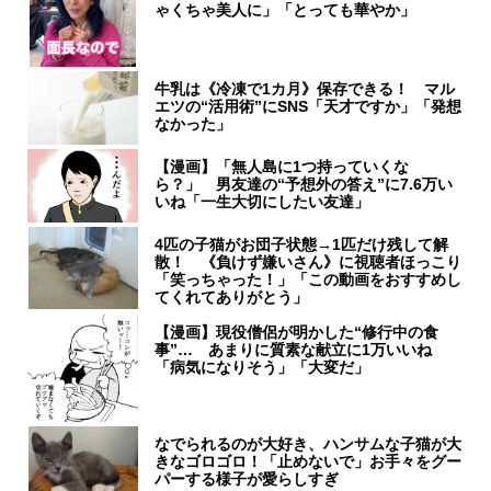
ゃくちゃ美人に」「とっても華やか」
牛乳は《冷凍で1カ月》保存できる！ マル
エツの“活用術”にSNS「天才ですか」「発想
なかった」
【漫画】「無人島に1つ持っていくな
ら？」 男友達の“予想外の答え”に7.6万い
いね「一生大切にしたい友達」
4匹の子猫がお団子状態→1匹だけ残して解
散！ 《負けず嫌いさん》に視聴者ほっこり
「笑っちゃった！」「この動画をおすすめし
てくれてありがとう」
【漫画】現役僧侶が明かした“修行中の食
事”… あまりに質素な献立に1万いいね
「病気になりそう」「大変だ」
なでられるのが大好き、ハンサムな子猫が大
きなゴロゴロ！「止めないで」お手々をグー
パーする様子が愛らしすぎ