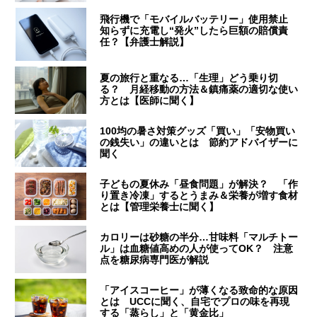
飛行機で「モバイルバッテリー」使用禁止
知らずに充電し“発火”したら巨額の賠償責
任？【弁護士解説】
夏の旅行と重なる…「生理」どう乗り切
る？ 月経移動の方法＆鎮痛薬の適切な使い
方とは【医師に聞く】
100均の暑さ対策グッズ「買い」「安物買い
の銭失い」の違いとは 節約アドバイザーに
聞く
子どもの夏休み「昼食問題」が解決？ 「作
り置き冷凍」するとうまみ＆栄養が増す食材
とは【管理栄養士に聞く】
カロリーは砂糖の半分…甘味料「マルチトー
ル」は血糖値高めの人が使ってOK？ 注意
点を糖尿病専門医が解説
「アイスコーヒー」が薄くなる致命的な原因
とは UCCに聞く、自宅でプロの味を再現
する「蒸らし」と「黄金比」