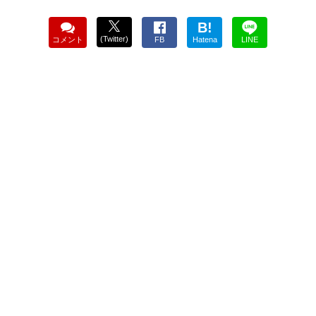
B!
(Twitter)
コメント
FB
Hatena
LINE