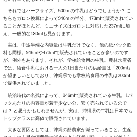
それではハーフサイズ、500mlの牛乳はどうでしょうか？ こ
ちらもガロン換算によって946mlの半分、473mlで販売されてい
ることがほとんど。ミニサイズはガロンに対応した237mlに加
え、一般的な180mlも見かけます。
実は、中途半端な内容量は牛乳だけでなく、他の紙パック飲
料も同様。946mlや473mlで販売されていることが多いのです
が、例外もあります。それが、学校給食用の牛乳。農林水産省
では、給食牛乳における一人の1日当たりの供給量は「200ml」
が望ましいとしており、沖縄県でも学校給食用の牛乳は200ml
で提供されていました。
統治時代の名残によって、946mlで販売されている牛乳。1パ
ックあたりの内容量が若干少ない分、安く売られているので
は？ と思うかもしれませんが、実は、沖縄県の牛乳は日本でも
トップクラスに高値で販売されています。
大きな要因としては、沖縄の酪農家が減っていること。生産