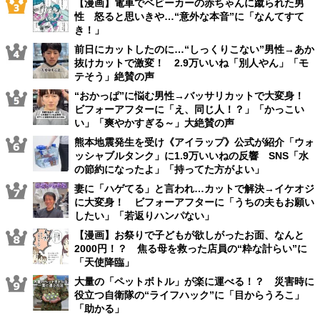
【漫画】電車でベビーカーの赤ちゃんに蹴られた男
性 怒ると思いきや…“意外な本音”に「なんてすて
き！」
前日にカットしたのに…“しっくりこない”男性→あか
抜けカットで激変！ 2.9万いいね「別人やん」「モ
テそう」絶賛の声
“おかっぱ”に悩む男性→バッサリカットで大変身！
ビフォーアフターに「え、同じ人！？」「かっこい
い」「爽やかすぎる～」大絶賛の声
熊本地震発生を受け《アイラップ》公式が紹介「ウォ
ッシャブルタンク」に1.9万いいねの反響 SNS「水
の節約になったよ」「持ってた方がよい」
妻に「ハゲてる」と言われ…カットで解決→イケオジ
に大変身！ ビフォーアフターに「うちの夫もお願い
したい」「若返りハンパない」
【漫画】お祭りで子どもが欲しがったお面、なんと
2000円！？ 焦る母を救った店員の“粋な計らい”に
「天使降臨」
大量の「ペットボトル」が楽に運べる！？ 災害時に
役立つ自衛隊の“ライフハック”に「目からうろこ」
「助かる」