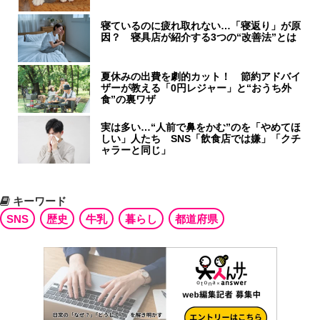
寝ているのに疲れ取れない…「寝返り」が原
因？ 寝具店が紹介する3つの“改善法”とは
夏休みの出費を劇的カット！ 節約アドバイ
ザーが教える「0円レジャー」と“おうち外
食”の裏ワザ
実は多い…“人前で鼻をかむ”のを「やめてほ
しい」人たち SNS「飲食店では嫌」「クチ
ャラーと同じ」
キーワード
SNS
歴史
牛乳
暮らし
都道府県