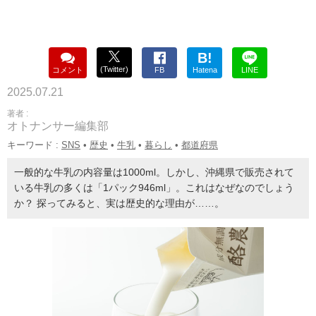
B!
(Twitter)
コメント
FB
Hatena
LINE
2025.07.21
著者 :
オトナンサー編集部
キーワード :
SNS
•
歴史
•
牛乳
•
暮らし
•
都道府県
一般的な牛乳の内容量は1000ml。しかし、沖縄県で販売されて
いる牛乳の多くは「1パック946ml」。これはなぜなのでしょう
か？ 探ってみると、実は歴史的な理由が……。