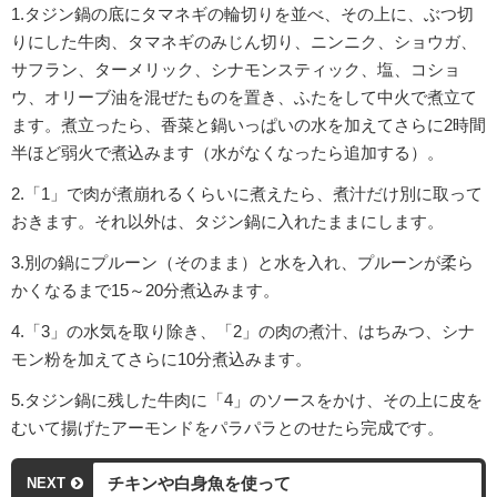
1.タジン鍋の底にタマネギの輪切りを並べ、その上に、ぶつ切
りにした牛肉、タマネギのみじん切り、ニンニク、ショウガ、
サフラン、ターメリック、シナモンスティック、塩、コショ
ウ、オリーブ油を混ぜたものを置き、ふたをして中火で煮立て
ます。煮立ったら、香菜と鍋いっぱいの水を加えてさらに2時間
半ほど弱火で煮込みます（水がなくなったら追加する）。
2.「1」で肉が煮崩れるくらいに煮えたら、煮汁だけ別に取って
おきます。それ以外は、タジン鍋に入れたままにします。
3.別の鍋にプルーン（そのまま）と水を入れ、プルーンが柔ら
かくなるまで15～20分煮込みます。
4.「3」の水気を取り除き、「2」の肉の煮汁、はちみつ、シナ
モン粉を加えてさらに10分煮込みます。
5.タジン鍋に残した牛肉に「4」のソースをかけ、その上に皮を
むいて揚げたアーモンドをパラパラとのせたら完成です。
チキンや白身魚を使って
NEXT