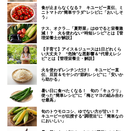
食が止まらなくなる？ キユーピー直伝、ミ
ニトマトの“簡単サラダ”レシピに「おいしそ
う」
ナス、オクラ…「夏野菜」はゆでると栄養激
減！？ 火を使わない“時短レシピ”とは【管
理栄養士が解説】
【子育て】アイス＆ジュースは1日どれくら
い大丈夫？ “危険”な悪影響＆“代替えレシ
ピ”とは【管理栄養士・解説】
火を使わずレンチンだけ！ キユーピー直
伝、豆苗＆モヤシの“節約レシピ”に「安いか
ら助かる」
暑い日に食べたくなる！ 旬の「キュウリ」
使った“簡単レシピ”に「梅とマヨの組み合わ
せ最高」
旬のトウモロコシ、ゆでない方が甘い！？
キユーピーが伝授する“調理法”に「簡単なの
においしい」