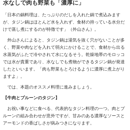
水なしで肉も野菜も「濃厚に」
「日本の鍋料理は、たっぷりのだしを入れた鍋で煮込みます
が、タジン鍋はほとんど水を入れず、食材の持っている水分だ
けで蒸し煮にするのが特徴です」（外山さん）。
外山さんによると、タジン鍋は湯気を抜く穴がないことが多
く、野菜や肉などを入れて弱火にかけることで、食材から出る
水蒸気がふたで冷やされて水になるそう。乾燥地帯のモロッコ
では水が貴重であり、水なしでも煮物ができるタジン鍋が発達
したといいます。「肉も野菜もとろけるように濃厚に煮上がり
ますよ」。
では、本題のオススメ料理に進みましょう。
【牛肉とプルーンのタジン】
お祝い事などに食べる、代表的なタジン料理の一つ。肉とプ
ルーンの組み合わせが意外ですが、甘みのある濃厚なソースと
アーモンドの香ばしさが病みつきになります。