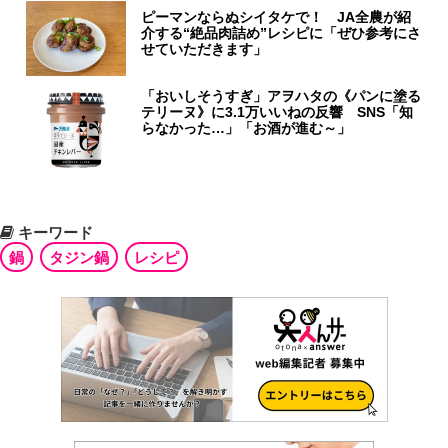
ピーマンならぬシイタケで！ JA全農が紹
介する“絶品肉詰め”レシピに「ぜひ参考にさ
せていただきます」
「おいしそうすぎ」アヲハタの《パンに塗る
テリーヌ》に3.1万いいねの反響 SNS「知
らなかった…」「お酒が進む～」
キーワード
鍋
タジン鍋
レシピ