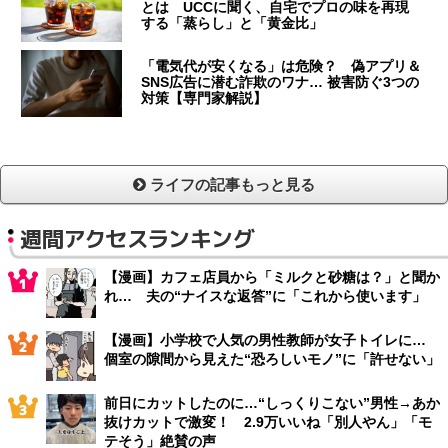
とは UCCに聞く、自宅でプロの味を再現
する「蒸らし」と「黄金比」
「電気代が安くなる」は危険？ 偽アプリ＆
SNS広告に潜む詐欺のワナ… 被害防ぐ3つの
対策【専門家解説】
ライフの記事もっと見る
週間アクセスランキング
【漫画】カフェ店員から「ミルクと砂糖は？」と聞か
れ… 夫の“ナイスな返答”に「これから使います」
【漫画】小学校で人気の男性教師が女子トイレに…
個室の隙間から見えた“恐ろしいモノ”に「許せない」
前日にカットしたのに…“しっくりこない”男性→あか
抜けカットで激変！ 2.9万いいね「別人やん」「モ
テそう」絶賛の声