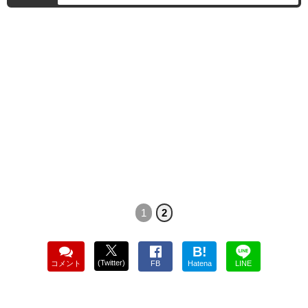
1
2
B!
(Twitter)
コメント
FB
Hatena
LINE