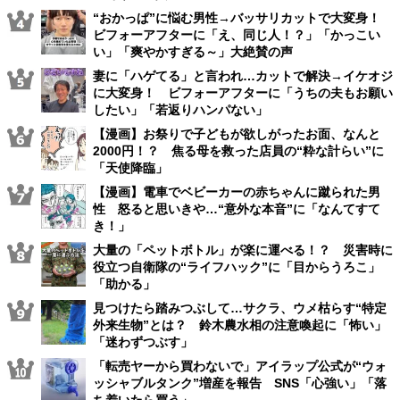
“おかっぱ”に悩む男性→バッサリカットで大変身！
ビフォーアフターに「え、同じ人！？」「かっこい
い」「爽やかすぎる～」大絶賛の声
妻に「ハゲてる」と言われ…カットで解決→イケオジ
に大変身！ ビフォーアフターに「うちの夫もお願い
したい」「若返りハンパない」
【漫画】お祭りで子どもが欲しがったお面、なんと
2000円！？ 焦る母を救った店員の“粋な計らい”に
「天使降臨」
【漫画】電車でベビーカーの赤ちゃんに蹴られた男
性 怒ると思いきや…“意外な本音”に「なんてすて
き！」
大量の「ペットボトル」が楽に運べる！？ 災害時に
役立つ自衛隊の“ライフハック”に「目からうろこ」
「助かる」
見つけたら踏みつぶして…サクラ、ウメ枯らす“特定
外来生物”とは？ 鈴木農水相の注意喚起に「怖い」
「迷わずつぶす」
「転売ヤーから買わないで」アイラップ公式が“ウォ
ッシャブルタンク”増産を報告 SNS「心強い」「落