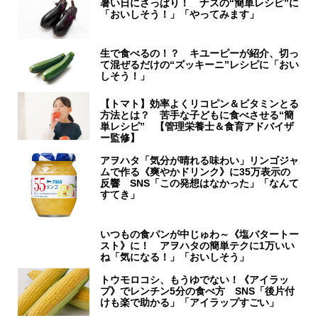
暑い日にさっぱり！ ナスの“簡単レシピ”に
「おいしそう！」「やってみます」
生で食べるの！？ キユーピーが紹介、切っ
て混ぜるだけの“ズッキーニ”レシピに「おい
しそう！」
【トマト】効率よくリコピン＆ビタミンとる
方法とは？ 苦手な子どもに食べさせる“簡
単レシピ” 【管理栄養士＆食育アドバイザ
ー監修】
アヲハタ「気分が晴れる味わい」リンゴジャ
ムで作る《爽やかドリンク》に35万表示の
反響 SNS「この発想はなかった」「なんて
すてき」
いつもの食パンが中じゅわ～《塩バタートー
スト》に！ アヲハタの簡単テクに1万いい
ね「気になる！」「おいしそう」
トウモロコシ、もうゆでない！《アイラッ
プ》でレンチン5分の食べ方 SNS「後片付
けも楽で助かる」「アイラップすごい」