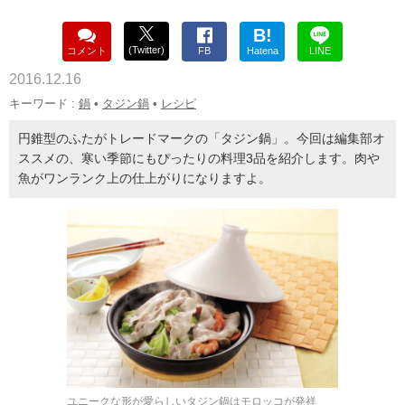
B!
(Twitter)
コメント
FB
Hatena
LINE
2016.12.16
キーワード :
鍋
•
タジン鍋
•
レシピ
円錐型のふたがトレードマークの「タジン鍋」。今回は編集部オ
ススメの、寒い季節にもぴったりの料理3品を紹介します。肉や
魚がワンランク上の仕上がりになりますよ。
ユニークな形が愛らしいタジン鍋はモロッコが発祥