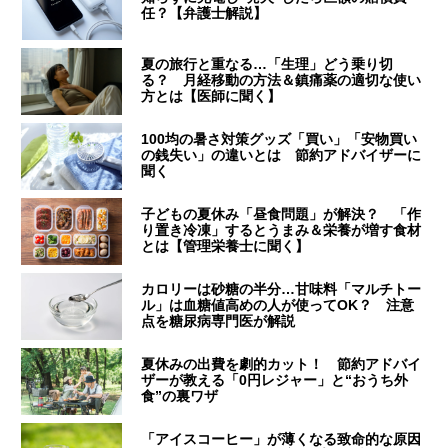
任？【弁護士解説】
夏の旅行と重なる…「生理」どう乗り切
る？ 月経移動の方法＆鎮痛薬の適切な使い
方とは【医師に聞く】
100均の暑さ対策グッズ「買い」「安物買い
の銭失い」の違いとは 節約アドバイザーに
聞く
子どもの夏休み「昼食問題」が解決？ 「作
り置き冷凍」するとうまみ＆栄養が増す食材
とは【管理栄養士に聞く】
カロリーは砂糖の半分…甘味料「マルチトー
ル」は血糖値高めの人が使ってOK？ 注意
点を糖尿病専門医が解説
夏休みの出費を劇的カット！ 節約アドバイ
ザーが教える「0円レジャー」と“おうち外
食”の裏ワザ
「アイスコーヒー」が薄くなる致命的な原因