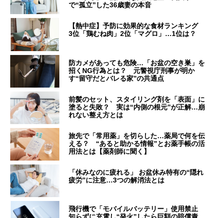
で“孤立”した36歳妻の本音
【熱中症】予防に効果的な食材ランキング
3位「鶏むね肉」2位「マグロ」…1位は？
防カメがあっても危険…「お盆の空き巣」を
招くNG行為とは？ 元警視庁刑事が明か
す“留守だとバレる家”の共通点
前髪のセット、スタイリング剤を「表面」に
塗ると失敗？ 実は“内側の根元”が正解…崩
れない整え方とは
旅先で「常用薬」を切らした…薬局で何を伝
える？ “あると助かる情報”とお薬手帳の活
用法とは【薬剤師に聞く】
「休みなのに疲れる」 お盆休み特有の“隠れ
疲労”に注意…3つの解消法とは
飛行機で「モバイルバッテリー」使用禁止
知らずに充電し“発火”したら巨額の賠償責