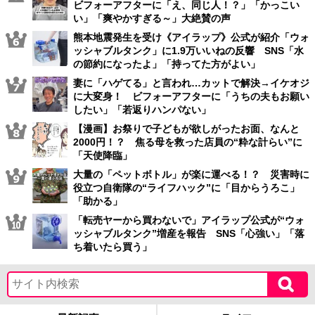
ビフォーアフターに「え、同じ人！？」「かっこい
い」「爽やかすぎる～」大絶賛の声
熊本地震発生を受け《アイラップ》公式が紹介「ウォ
ッシャブルタンク」に1.9万いいねの反響 SNS「水
の節約になったよ」「持ってた方がよい」
妻に「ハゲてる」と言われ…カットで解決→イケオジ
に大変身！ ビフォーアフターに「うちの夫もお願い
したい」「若返りハンパない」
【漫画】お祭りで子どもが欲しがったお面、なんと
2000円！？ 焦る母を救った店員の“粋な計らい”に
「天使降臨」
大量の「ペットボトル」が楽に運べる！？ 災害時に
役立つ自衛隊の“ライフハック”に「目からうろこ」
「助かる」
「転売ヤーから買わないで」アイラップ公式が“ウォ
ッシャブルタンク”増産を報告 SNS「心強い」「落
ち着いたら買う」