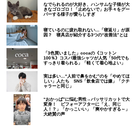
なでられるのが大好き、ハンサムな子猫が大
きなゴロゴロ！「止めないで」お手々をグー
パーする様子が愛らしすぎ
寝ているのに疲れ取れない…「寝返り」が原
因？ 寝具店が紹介する3つの“改善法”とは
「3色買いました」cocaの《コットン
100％》コスパ最強シャツが人気「50代でも
すっきり着られる」「軽くて着心地よい」
実は多い…“人前で鼻をかむ”のを「やめてほ
しい」人たち SNS「飲食店では嫌」「クチ
ャラーと同じ」
“おかっぱ”に悩む男性→バッサリカットで大
変身！ ビフォーアフターに「え、同じ
人！？」「かっこいい」「爽やかすぎる～」
大絶賛の声