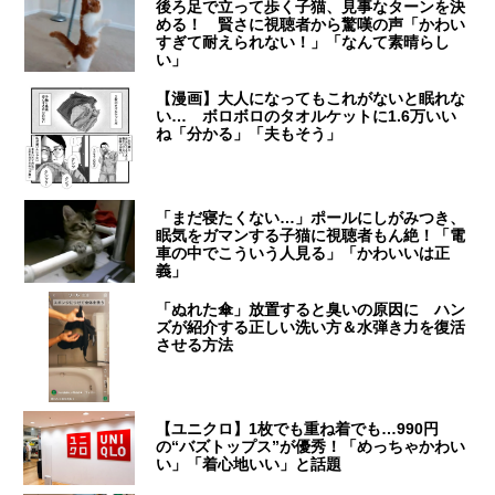
後ろ足で立って歩く子猫、見事なターンを決
める！ 賢さに視聴者から驚嘆の声「かわい
すぎて耐えられない！」「なんて素晴らし
い」
【漫画】大人になってもこれがないと眠れな
い… ボロボロのタオルケットに1.6万いい
ね「分かる」「夫もそう」
「まだ寝たくない…」ポールにしがみつき、
眠気をガマンする子猫に視聴者もん絶！「電
車の中でこういう人見る」「かわいいは正
義」
「ぬれた傘」放置すると臭いの原因に ハン
ズが紹介する正しい洗い方＆水弾き力を復活
させる方法
【ユニクロ】1枚でも重ね着でも…990円
の“バズトップス”が優秀！「めっちゃかわい
い」「着心地いい」と話題