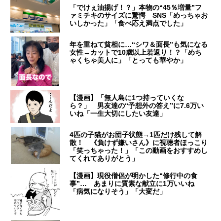
「でけぇ油揚げ！？」本物の“45％増量”フ
ァミチキのサイズに驚愕 SNS「めっちゃお
いしかった」「食べ応え満点でした」
年を重ねて貧相に…“シワ＆面長”も気になる
女性→カットで10歳以上若返り！？「めち
ゃくちゃ美人に」「とっても華やか」
【漫画】「無人島に1つ持っていくな
ら？」 男友達の“予想外の答え”に7.6万い
いね「一生大切にしたい友達」
4匹の子猫がお団子状態→1匹だけ残して解
散！ 《負けず嫌いさん》に視聴者ほっこり
「笑っちゃった！」「この動画をおすすめし
てくれてありがとう」
【漫画】現役僧侶が明かした“修行中の食
事”… あまりに質素な献立に1万いいね
「病気になりそう」「大変だ」