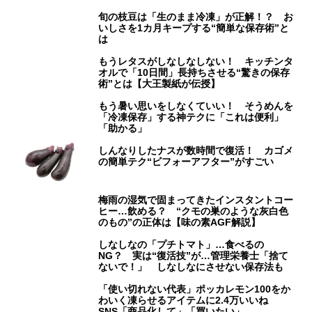
旬の枝豆は「生のまま冷凍」が正解！？ お
いしさを1カ月キープする“簡単な保存術”と
は
もうレタスがしなしなしない！ キッチンタ
オルで「10日間」長持ちさせる“驚きの保存
術”とは【大王製紙が伝授】
もう暑い思いをしなくていい！ そうめんを
「冷凍保存」する神テクに「これは便利」
「助かる」
しんなりしたナスが数時間で復活！ カゴメ
の簡単テク“ビフォーアフター”がすごい
梅雨の湿気で固まってきたインスタントコー
ヒー…飲める？ “クモの巣のような灰白色
のもの”の正体は【味の素AGF解説】
しなしなの「プチトマト」…食べるの
NG？ 実は“復活技”が…管理栄養士「捨て
ないで！」 しなしなにさせない保存法も
「使い切れない代表」ポッカレモン100をか
わいく凍らせるアイテムに2.4万いいね
SNS「商品化して」「買いたい」