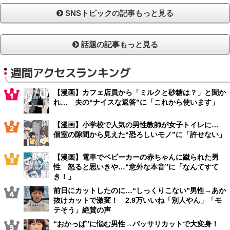
SNSトピックの記事もっと見る
話題の記事もっと見る
週間アクセスランキング
【漫画】カフェ店員から「ミルクと砂糖は？」と聞か
れ… 夫の“ナイスな返答”に「これから使います」
【漫画】小学校で人気の男性教師が女子トイレに…
個室の隙間から見えた“恐ろしいモノ”に「許せない」
【漫画】電車でベビーカーの赤ちゃんに蹴られた男
性 怒ると思いきや…“意外な本音”に「なんてすて
き！」
前日にカットしたのに…“しっくりこない”男性→あか
抜けカットで激変！ 2.9万いいね「別人やん」「モ
テそう」絶賛の声
“おかっぱ”に悩む男性→バッサリカットで大変身！