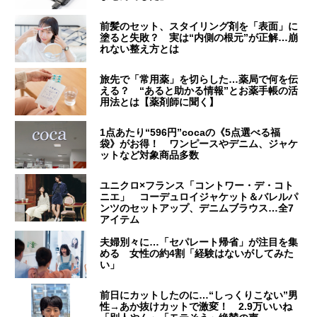
前髪のセット、スタイリング剤を「表面」に
塗ると失敗？ 実は“内側の根元”が正解…崩
れない整え方とは
旅先で「常用薬」を切らした…薬局で何を伝
える？ “あると助かる情報”とお薬手帳の活
用法とは【薬剤師に聞く】
1点あたり“596円”cocaの《5点選べる福
袋》がお得！ ワンピースやデニム、ジャケ
ットなど対象商品多数
ユニクロ×フランス「コントワー・デ・コト
ニエ」 コーデュロイジャケット＆バレルパ
ンツのセットアップ、デニムブラウス…全7
アイテム
夫婦別々に…「セパレート帰省」が注目を集
める 女性の約4割「経験はないがしてみた
い」
前日にカットしたのに…“しっくりこない”男
性→あか抜けカットで激変！ 2.9万いいね