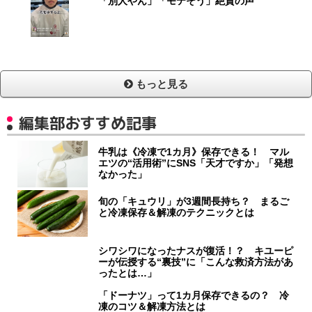
「別人やん」「モテそう」絶賛の声
もっと見る
編集部おすすめ記事
牛乳は《冷凍で1カ月》保存できる！ マル
エツの“活用術”にSNS「天才ですか」「発想
なかった」
旬の「キュウリ」が3週間長持ち？ まるご
と冷凍保存＆解凍のテクニックとは
シワシワになったナスが復活！？ キユーピ
ーが伝授する“裏技”に「こんな救済方法があ
ったとは…」
「ドーナツ」って1カ月保存できるの？ 冷
凍のコツ＆解凍方法とは