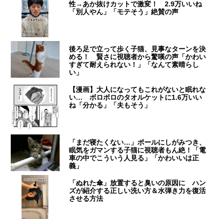
性→あか抜けカットで激変！ 2.9万いいね
「別人やん」「モテそう」絶賛の声
後ろ足で立って歩く子猫、見事なターンを決
める！ 賢さに視聴者から驚嘆の声「かわい
すぎて耐えられない！」「なんて素晴らし
い」
【漫画】大人になってもこれがないと眠れな
い… ボロボロのタオルケットに1.6万いい
ね「分かる」「夫もそう」
「まだ寝たくない…」ポールにしがみつき、
眠気をガマンする子猫に視聴者もん絶！「電
車の中でこういう人見る」「かわいいは正
義」
「ぬれた傘」放置すると臭いの原因に ハン
ズが紹介する正しい洗い方＆水弾き力を復活
させる方法