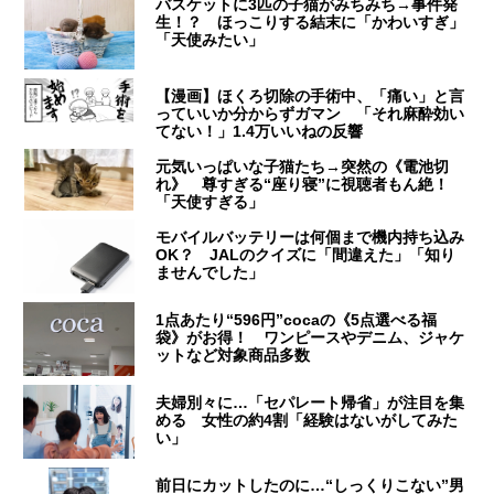
バスケットに3匹の子猫がみちみち→事件発
生！？ ほっこりする結末に「かわいすぎ」
「天使みたい」
【漫画】ほくろ切除の手術中、「痛い」と言
っていいか分からずガマン 「それ麻酔効い
てない！」1.4万いいねの反響
元気いっぱいな子猫たち→突然の《電池切
れ》 尊すぎる“座り寝”に視聴者もん絶！
「天使すぎる」
モバイルバッテリーは何個まで機内持ち込み
OK？ JALのクイズに「間違えた」「知り
ませんでした」
1点あたり“596円”cocaの《5点選べる福
袋》がお得！ ワンピースやデニム、ジャケ
ットなど対象商品多数
夫婦別々に…「セパレート帰省」が注目を集
める 女性の約4割「経験はないがしてみた
い」
前日にカットしたのに…“しっくりこない”男