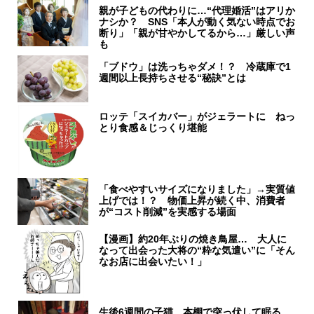
親が子どもの代わりに…“代理婚活”はアリか
ナシか？ SNS「本人が動く気ない時点でお
断り」「親が甘やかしてるから…」厳しい声
も
「ブドウ」は洗っちゃダメ！？ 冷蔵庫で1
週間以上長持ちさせる“秘訣”とは
ロッテ「スイカバー」がジェラートに ねっ
とり食感＆じっくり堪能
「食べやすいサイズになりました」→実質値
上げでは！？ 物価上昇が続く中、消費者
が“コスト削減”を実感する場面
【漫画】約20年ぶりの焼き鳥屋… 大人に
なって出会った大将の“粋な気遣い”に「そん
なお店に出会いたい！」
生後6週間の子猫、本棚で突っ伏して眠る…