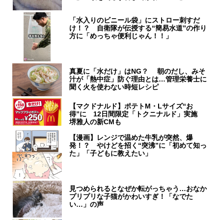
「水入りのビニール袋」にストロー刺すだ
け！？ 自衛隊が伝授する“簡易水道”の作り
方に「めっちゃ便利じゃん！！」
真夏に「水だけ」はNG？ 朝のだし、みそ
汁が「熱中症」防ぐ理由とは…管理栄養士に
聞く火を使わない時短レシピ
【マクドナルド】ポテトM・Lサイズ“お
得”に 12日間限定「トクニナルド」実施
堺雅人の新CMも
【漫画】レンジで温めた牛乳が突然、爆
発！？ やけどを招く“突沸”に「初めて知っ
た」「子どもに教えたい」
見つめられるとなぜか転がっちゃう…おなか
プリプリな子猫がかわいすぎ！「なでた
い…」の声