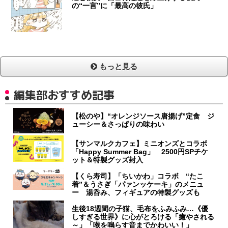
の“一言”に「最高の彼氏」
もっと見る
編集部おすすめ記事
【松のや】“オレンジソース唐揚げ”定食 ジ
ューシー＆さっぱりの味わい
【サンマルクカフェ】ミニオンズとコラボ
「Happy Summer Bag」 2500円SPチケ
ット＆特製グッズ封入
【くら寿司】「ちいかわ」コラボ “たこ
着”＆うさぎ「パァンッケーキ」のメニュ
ー 湯呑み、フィギュアの特製グッズも
生後18週間の子猫、毛布をふみふみ…《優
しすぎる世界》に心がとろける「癒やされる
～」「喉を鳴らす音までかわいい！」