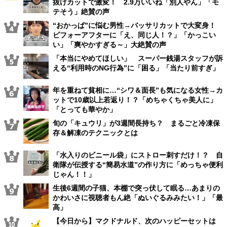
抜けカットで激変！ 2.9万いいね「別人やん」「モ
テそう」絶賛の声
“おかっぱ”に悩む男性→バッサリカットで大変身！
ビフォーアフターに「え、同じ人！？」「かっこい
い」「爽やかすぎる～」大絶賛の声
「本当にやめてほしい」 スーパー銭湯スタッフが訴
える“利用時のNG行為”に「困る」「当たり前すぎ」
年を重ねて貧相に…“シワ＆面長”も気になる女性→カ
ットで10歳以上若返り！？「めちゃくちゃ美人に」
「とっても華やか」
旬の「キュウリ」が3週間長持ち？ まるごと冷凍保
存＆解凍のテクニックとは
「水入りのビニール袋」にストロー刺すだけ！？ 自
衛隊が伝授する“簡易水道”の作り方に「めっちゃ便利
じゃん！！」
生後6週間の子猫、本棚で突っ伏して眠る…あまりの
かわいさに視聴者もん絶「ぬいぐるみみたい！」「最
高」
【今日から】マクドナルド、次のハッピーセットは