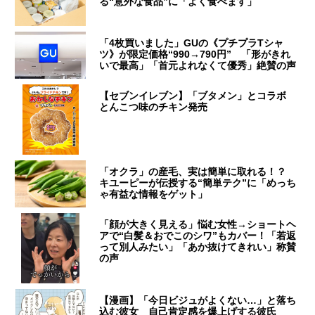
る“意外な食品”に「よく食べます」
「4枚買いました」GUの《プチプラTシャ
ツ》が限定価格“990→790円” 「形がきれ
いで最高」「首元よれなくて優秀」絶賛の声
【セブンイレブン】「ブタメン」とコラボ
とんこつ味のチキン発売
「オクラ」の産毛、実は簡単に取れる！？
キユーピーが伝授する“簡単テク”に「めっち
ゃ有益な情報をゲット」
「顔が大きく見える」悩む女性→ショートヘ
アで“白髪＆おでこのシワ”もカバー！「若返
って別人みたい」「あか抜けてきれい」称賛
の声
【漫画】「今日ビジュがよくない…」と落ち
込む彼女 自己肯定感を爆上げする彼氏