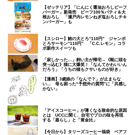
【ゼッテリア】「にんにく醤油おろしビーフ
バーガー」新発売 ビーフ100％パティ＆大
根おろし 「瀬戸内レモンねぎ塩おろしチキ
ンバーガー」も
【スシロー】鮪の大とろ“110円” ジャンボ
とろサーモン“110円” 「C.C.レモン」コラ
ボ新作スイーツも
「寂しかった…」飼い主が帰宅→《靴に頭を
突っ込む》猫に大爆笑！「なんてかわいいん
だろう」「うちの猫もクサいものが好き」
【漫画】3歳娘の「なんで？」が止まらな
い… 母も困った“予想外の質問”に「共感し
かない」
「アイスコーヒー」が薄くなる致命的な原因
とは UCCに聞く、自宅でプロの味を再現
する「蒸らし」と「黄金比」
【今日から】タリーズコーヒー福袋 ベアフ