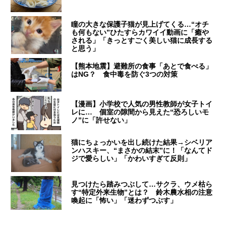
瞳の大きな保護子猫が見上げてくる…“オチ
も何もない”ひたすらカワイイ動画に「癒や
される」「きっとすごく美しい猫に成長する
と思う」
【熊本地震】避難所の食事「あとで食べる」
はNG？ 食中毒を防ぐ3つの対策
【漫画】小学校で人気の男性教師が女子トイ
レに… 個室の隙間から見えた“恐ろしいモ
ノ”に「許せない」
猫にちょっかいを出し続けた結果→シベリア
ンハスキー、“まさかの結末”に！「なんてド
ジで愛らしい」「かわいすぎて反則」
見つけたら踏みつぶして…サクラ、ウメ枯ら
す“特定外来生物”とは？ 鈴木農水相の注意
喚起に「怖い」「迷わずつぶす」