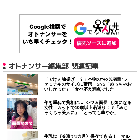
オトナンサー編集部 関連記事
「でけぇ油揚げ！？」本物の“45％増量”フ
ァミチキのサイズに驚愕 SNS「めっちゃお
いしかった」「食べ応え満点でした」
年を重ねて貧相に…“シワ＆面長”も気になる
女性→カットで10歳以上若返り！？「めち
ゃくちゃ美人に」「とっても華やか」
牛乳は《冷凍で1カ月》保存できる！ マル