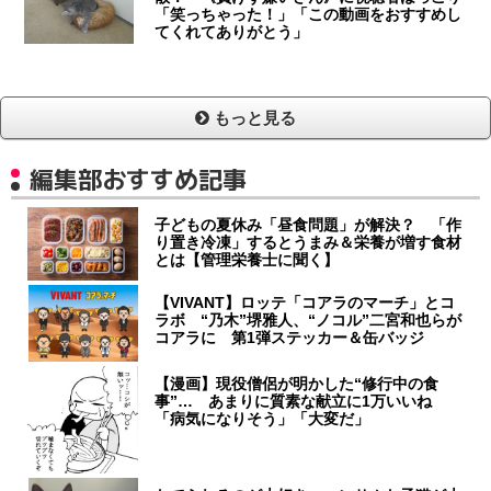
「笑っちゃった！」「この動画をおすすめし
てくれてありがとう」
もっと見る
編集部おすすめ記事
子どもの夏休み「昼食問題」が解決？ 「作
り置き冷凍」するとうまみ＆栄養が増す食材
とは【管理栄養士に聞く】
【VIVANT】ロッテ「コアラのマーチ」とコ
ラボ “乃木”堺雅人、“ノコル”二宮和也らが
コアラに 第1弾ステッカー＆缶バッジ
【漫画】現役僧侶が明かした“修行中の食
事”… あまりに質素な献立に1万いいね
「病気になりそう」「大変だ」