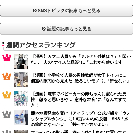
SNSトピックの記事もっと見る
話題の記事もっと見る
週間アクセスランキング
【漫画】カフェ店員から「ミルクと砂糖は？」と聞か
れ… 夫の“ナイスな返答”に「これから使います」
【漫画】小学校で人気の男性教師が女子トイレに…
個室の隙間から見えた“恐ろしいモノ”に「許せない」
【漫画】電車でベビーカーの赤ちゃんに蹴られた男
性 怒ると思いきや…“意外な本音”に「なんてすて
き！」
熊本地震発生を受け《アイラップ》公式が紹介「ウォ
ッシャブルタンク」に1.9万いいねの反響 SNS「水
の節約になったよ」「持ってた方がよい」
フライパンの取っ手、洗った後“上向き”に置いてな