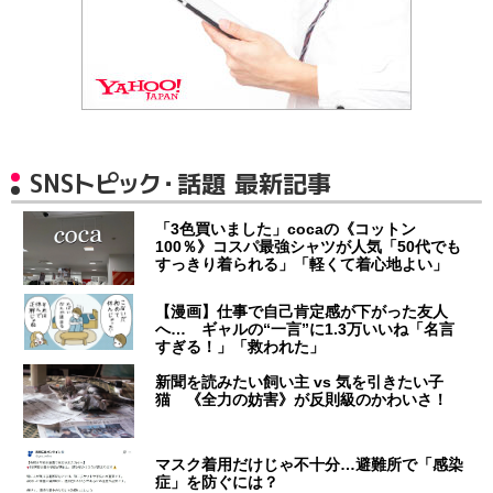
SNSトピック・話題 最新記事
「3色買いました」cocaの《コットン
100％》コスパ最強シャツが人気「50代でも
すっきり着られる」「軽くて着心地よい」
【漫画】仕事で自己肯定感が下がった友人
へ… ギャルの“一言”に1.3万いいね「名言
すぎる！」「救われた」
新聞を読みたい飼い主 vs 気を引きたい子
猫 《全力の妨害》が反則級のかわいさ！
マスク着用だけじゃ不十分…避難所で「感染
症」を防ぐには？