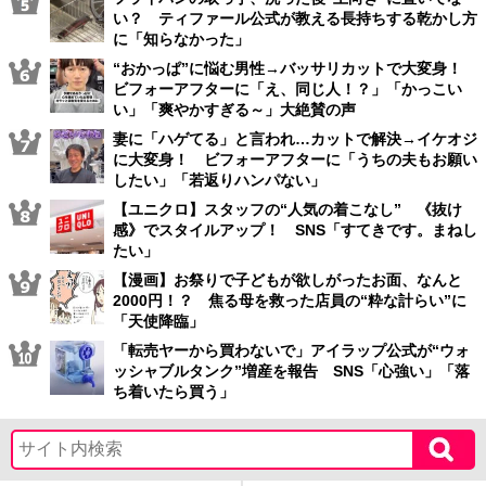
い？ ティファール公式が教える長持ちする乾かし方
に「知らなかった」
“おかっぱ”に悩む男性→バッサリカットで大変身！
ビフォーアフターに「え、同じ人！？」「かっこい
い」「爽やかすぎる～」大絶賛の声
妻に「ハゲてる」と言われ…カットで解決→イケオジ
に大変身！ ビフォーアフターに「うちの夫もお願い
したい」「若返りハンパない」
【ユニクロ】スタッフの“人気の着こなし” 《抜け
感》でスタイルアップ！ SNS「すてきです。まねし
たい」
【漫画】お祭りで子どもが欲しがったお面、なんと
2000円！？ 焦る母を救った店員の“粋な計らい”に
「天使降臨」
「転売ヤーから買わないで」アイラップ公式が“ウォ
ッシャブルタンク”増産を報告 SNS「心強い」「落
ち着いたら買う」