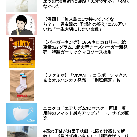
エツの“活用術”にSNS「天才ですか」「発想
なかった」
【漫画】「無人島に1つ持っていくな
ら？」 男友達の“予想外の答え”に7.6万い
いね「一生大切にしたい友達」
【バーガーキング】1656キロカロリー、総
重量527グラム…超大型チーズバーガー新発
売 特製ガーリックマヨソース採用
【ファミマ】「VIVANT」コラボ ソックス
＆タオルハンカチ発売 「別班饅頭」も
ユニクロ「エアリズム3Dマスク」再販 着
用時のフィット感をアップデート、サイズ拡
充
4匹の子猫がお団子状態→1匹だけ残して解
散！ 《負けず嫌いさん》に視聴者ほっこり