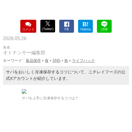
B!
(Twitter)
コメント
FB
Hatena
LINE
2026.05.26
著者 :
オトナンサー編集部
キーワード :
食品保存
•
食
•
SNS
•
魚
•
ライフハック
サバをおいしく冷凍保存するコツについて、ニチレイフーズの公
式Xアカウントが紹介しています。
サバを上手に冷凍保存するコツは？