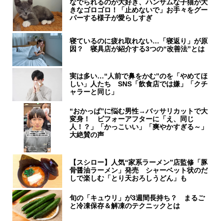
なでられるのが大好き、ハンサムな子猫が大
きなゴロゴロ！「止めないで」お手々をグー
パーする様子が愛らしすぎ
寝ているのに疲れ取れない…「寝返り」が原
因？ 寝具店が紹介する3つの“改善法”とは
実は多い…“人前で鼻をかむ”のを「やめてほ
しい」人たち SNS「飲食店では嫌」「クチ
ャラーと同じ」
“おかっぱ”に悩む男性→バッサリカットで大
変身！ ビフォーアフターに「え、同じ
人！？」「かっこいい」「爽やかすぎる～」
大絶賛の声
【スシロー】人気“家系ラーメン”店監修「豚
骨醤油ラーメン」発売 シャーベット状のだ
しで楽しむ「とり天おろしうどん」も
旬の「キュウリ」が3週間長持ち？ まるご
と冷凍保存＆解凍のテクニックとは