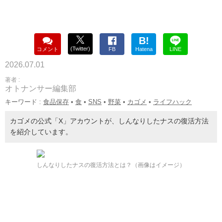
B!
(Twitter)
コメント
FB
Hatena
LINE
2026.07.01
著者 :
オトナンサー編集部
キーワード :
食品保存
•
食
•
SNS
•
野菜
•
カゴメ
•
ライフハック
カゴメの公式「X」アカウントが、しんなりしたナスの復活方法
を紹介しています。
しんなりしたナスの復活方法とは？（画像はイメージ）