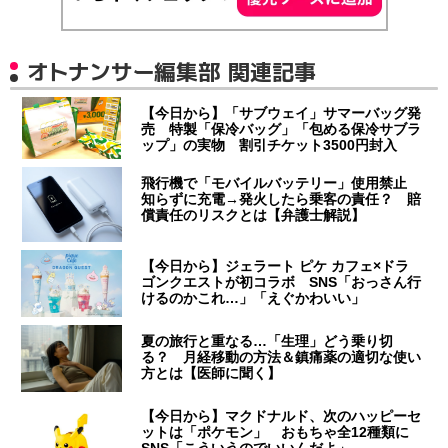
オトナンサー編集部 関連記事
【今日から】「サブウェイ」サマーバッグ発
売 特製「保冷バッグ」「包める保冷サブラ
ップ」の実物 割引チケット3500円封入
飛行機で「モバイルバッテリー」使用禁止
知らずに充電→発火したら乗客の責任？ 賠
償責任のリスクとは【弁護士解説】
【今日から】ジェラート ピケ カフェ×ドラ
ゴンクエストが初コラボ SNS「おっさん行
けるのかこれ…」「えぐかわいい」
夏の旅行と重なる…「生理」どう乗り切
る？ 月経移動の方法＆鎮痛薬の適切な使い
方とは【医師に聞く】
【今日から】マクドナルド、次のハッピーセ
ットは「ポケモン」 おもちゃ全12種類に
SNS「こういうのでいいんだよ」