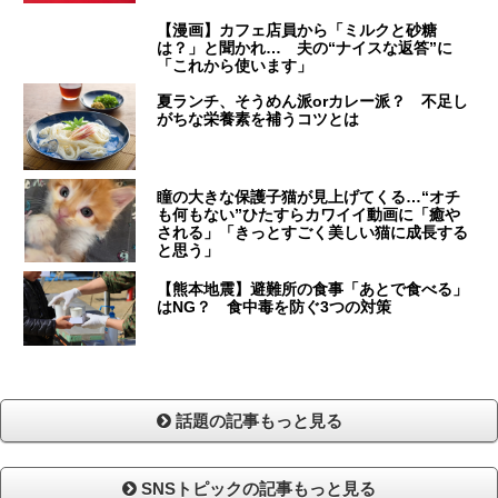
【漫画】カフェ店員から「ミルクと砂糖
は？」と聞かれ… 夫の“ナイスな返答”に
「これから使います」
夏ランチ、そうめん派orカレー派？ 不足し
がちな栄養素を補うコツとは
瞳の大きな保護子猫が見上げてくる…“オチ
も何もない”ひたすらカワイイ動画に「癒や
される」「きっとすごく美しい猫に成長する
と思う」
【熊本地震】避難所の食事「あとで食べる」
はNG？ 食中毒を防ぐ3つの対策
話題の記事もっと見る
SNSトピックの記事もっと見る