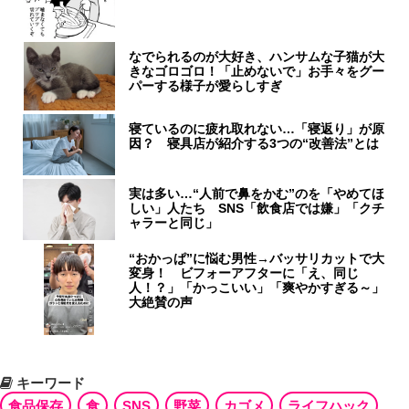
なでられるのが大好き、ハンサムな子猫が大
きなゴロゴロ！「止めないで」お手々をグー
パーする様子が愛らしすぎ
寝ているのに疲れ取れない…「寝返り」が原
因？ 寝具店が紹介する3つの“改善法”とは
実は多い…“人前で鼻をかむ”のを「やめてほ
しい」人たち SNS「飲食店では嫌」「クチ
ャラーと同じ」
“おかっぱ”に悩む男性→バッサリカットで大
変身！ ビフォーアフターに「え、同じ
人！？」「かっこいい」「爽やかすぎる～」
大絶賛の声
キーワード
食品保存
食
SNS
野菜
カゴメ
ライフハック