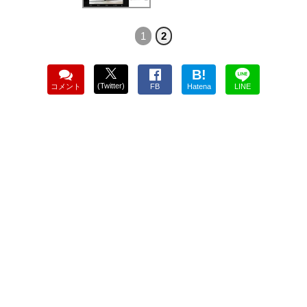
1
2
B!
(Twitter)
コメント
FB
Hatena
LINE