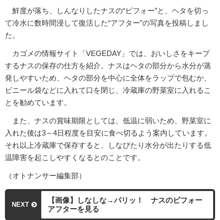
鮮度が落ち、しんなりしたナスの“ビフォー”と、ヘタを切っ
て冷水に数時間浸して復活した“アフター”の写真を投稿しまし
た。
カゴメの情報サイト「VEGEDAY」では、おいしさをキープ
するナスの保存の仕方を紹介。ナスはヘタの部分から水分が蒸
発しやすいため、ヘタの部分を中心に全体をラップで包むか、
ビニール袋などに入れて口を閉じ、冷蔵庫の野菜室に入れるこ
とを勧めています。
また、ナスの賞味期限としては、低温に弱いため、野菜室に
入れた後は3～4日程度を目安に食べ切るよう案内しています。
それ以上冷蔵庫で保存すると、しなびたり水分が出たりする低
温障害を起こしやすくなるとのことです。
（オトナンサー編集部）
【画像】しなしな→パリッ！ ナスのビフォー
NEXT
アフターを見る