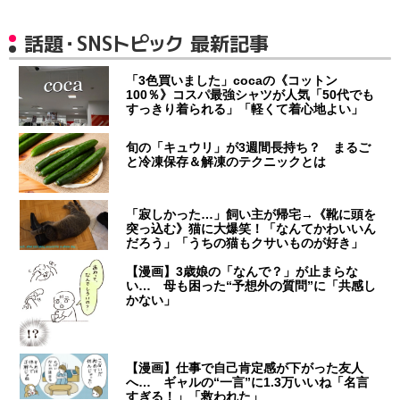
話題・SNSトピック 最新記事
「3色買いました」cocaの《コットン
100％》コスパ最強シャツが人気「50代でも
すっきり着られる」「軽くて着心地よい」
旬の「キュウリ」が3週間長持ち？ まるご
と冷凍保存＆解凍のテクニックとは
「寂しかった…」飼い主が帰宅→《靴に頭を
突っ込む》猫に大爆笑！「なんてかわいいん
だろう」「うちの猫もクサいものが好き」
【漫画】3歳娘の「なんで？」が止まらな
い… 母も困った“予想外の質問”に「共感し
かない」
【漫画】仕事で自己肯定感が下がった友人
へ… ギャルの“一言”に1.3万いいね「名言
すぎる！」「救われた」