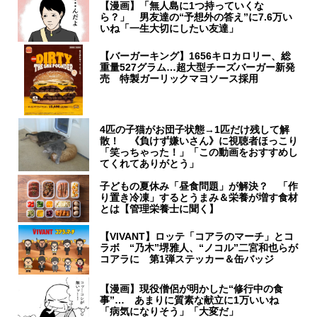
【漫画】「無人島に1つ持っていくな
ら？」 男友達の“予想外の答え”に7.6万い
いね「一生大切にしたい友達」
【バーガーキング】1656キロカロリー、総
重量527グラム…超大型チーズバーガー新発
売 特製ガーリックマヨソース採用
4匹の子猫がお団子状態→1匹だけ残して解
散！ 《負けず嫌いさん》に視聴者ほっこり
「笑っちゃった！」「この動画をおすすめし
てくれてありがとう」
子どもの夏休み「昼食問題」が解決？ 「作
り置き冷凍」するとうまみ＆栄養が増す食材
とは【管理栄養士に聞く】
【VIVANT】ロッテ「コアラのマーチ」とコ
ラボ “乃木”堺雅人、“ノコル”二宮和也らが
コアラに 第1弾ステッカー＆缶バッジ
【漫画】現役僧侶が明かした“修行中の食
事”… あまりに質素な献立に1万いいね
「病気になりそう」「大変だ」