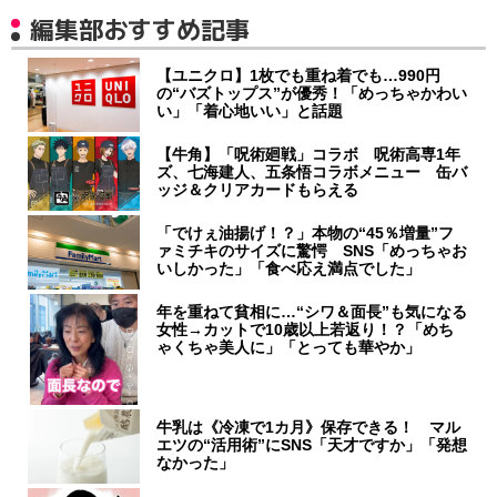
編集部おすすめ記事
【ユニクロ】1枚でも重ね着でも…990円
の“バズトップス”が優秀！「めっちゃかわい
い」「着心地いい」と話題
【牛角】「呪術廻戦」コラボ 呪術高専1年
ズ、七海建人、五条悟コラボメニュー 缶バ
ッジ＆クリアカードもらえる
「でけぇ油揚げ！？」本物の“45％増量”フ
ァミチキのサイズに驚愕 SNS「めっちゃお
いしかった」「食べ応え満点でした」
年を重ねて貧相に…“シワ＆面長”も気になる
女性→カットで10歳以上若返り！？「めち
ゃくちゃ美人に」「とっても華やか」
牛乳は《冷凍で1カ月》保存できる！ マル
エツの“活用術”にSNS「天才ですか」「発想
なかった」