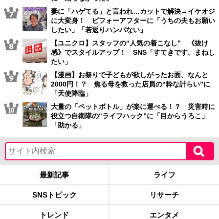
妻に「ハゲてる」と言われ…カットで解決→イケオジ
に大変身！ ビフォーアフターに「うちの夫もお願い
したい」「若返りハンパない」
【ユニクロ】スタッフの“人気の着こなし” 《抜け
感》でスタイルアップ！ SNS「すてきです。まねし
たい」
【漫画】お祭りで子どもが欲しがったお面、なんと
2000円！？ 焦る母を救った店員の“粋な計らい”に
「天使降臨」
大量の「ペットボトル」が楽に運べる！？ 災害時に
役立つ自衛隊の“ライフハック”に「目からうろこ」
「助かる」
最新記事
ライフ
SNSトピック
リサーチ
トレンド
エンタメ