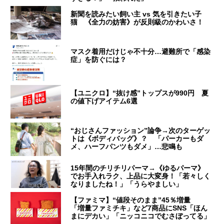
新聞を読みたい飼い主 vs 気を引きたい子
猫 《全力の妨害》が反則級のかわいさ！
マスク着用だけじゃ不十分…避難所で「感染
症」を防ぐには？
【ユニクロ】“抜け感”トップスが990円 夏
の値下げアイテム6選
“おじさんファッション”論争→次のターゲッ
トは《ボディバッグ》？ 「パーカーもダ
メ、ハーフパンツもダメ」…悲鳴も
15年間のチリチリパーマ→《ゆるパーマ》
でお手入れラク、上品に大変身！「若々しく
なりましたね！」「うらやましい」
【ファミマ】“値段そのまま”45％増量
「増量ファミチキ」など7商品にSNS「ほん
まにデカい」「ニッコニコでむさぼってる」