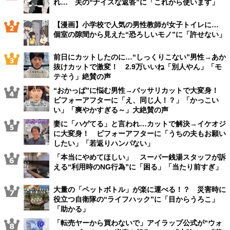
れ… 夫の“ナイスな返答”に「これから使います」
【漫画】小学校で人気の男性教師が女子トイレに…
個室の隙間から見えた“恐ろしいモノ”に「許せない」
前日にカットしたのに…“しっくりこない”男性→あか
抜けカットで激変！ 2.9万いいね「別人やん」「モ
テそう」絶賛の声
“おかっぱ”に悩む男性→バッサリカットで大変身！
ビフォーアフターに「え、同じ人！？」「かっこい
い」「爽やかすぎる～」大絶賛の声
妻に「ハゲてる」と言われ…カットで解決→イケオジ
に大変身！ ビフォーアフターに「うちの夫もお願い
したい」「若返りハンパない」
「本当にやめてほしい」 スーパー銭湯スタッフが訴
える“利用時のNG行為”に「困る」「当たり前すぎ」
大量の「ペットボトル」が楽に運べる！？ 災害時に
役立つ自衛隊の“ライフハック”に「目からうろこ」
「助かる」
「転売ヤーから買わないで」アイラップ公式が“ウォ