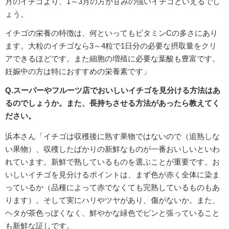
月のイチゴより、1～3月の方が甘みの強いイチゴといえるでし
ょう。
イチゴの栄養の特徴は、何といってもビタミンCの多さにあり
ます。大粒のイチゴなら3～4粒で1日分の必要な摂取量をクリ
アできるほどです。また細胞の増殖に必要な葉酸も豊富です。
妊娠中の方は特におすすめの栄養素です」
Q.スーパーやフルーツ店でおいしいイチゴを見分ける方法はあ
るのでしょうか。また、長持ちさせる方法があったら教えてく
ださい。
浜本さん「イチゴは収穫後に熟す果物ではないので（追熟しな
い果物）、収穫したばかりの新鮮なものが一番おいしいといわ
れています。新鮮で熟しているものを選ぶことが重要です。お
いしいイチゴを見分けるポイントは、まず色が赤く全体に染ま
っているか（品種によって赤でなくても完熟しているものもあ
ります）。そして実にハリやツヤがあり、傷がないか。また、
ヘタが茶色っぽくなく、鮮やかな緑色でピンと張っていること
も新鮮な証しです。