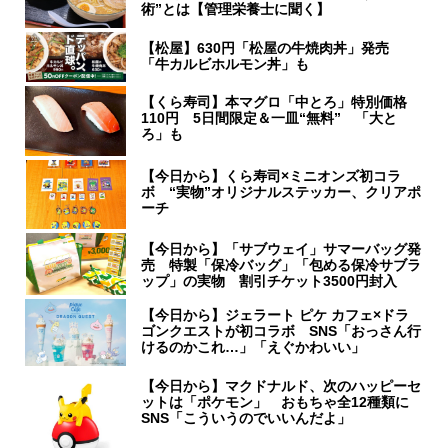
術”とは【管理栄養士に聞く】
【松屋】630円「松屋の牛焼肉丼」発売
「牛カルビホルモン丼」も
【くら寿司】本マグロ「中とろ」特別価格
110円 5日間限定＆一皿“無料” 「大と
ろ」も
【今日から】くら寿司×ミニオンズ初コラ
ボ “実物”オリジナルステッカー、クリアポ
ーチ
【今日から】「サブウェイ」サマーバッグ発
売 特製「保冷バッグ」「包める保冷サブラ
ップ」の実物 割引チケット3500円封入
【今日から】ジェラート ピケ カフェ×ドラ
ゴンクエストが初コラボ SNS「おっさん行
けるのかこれ…」「えぐかわいい」
【今日から】マクドナルド、次のハッピーセ
ットは「ポケモン」 おもちゃ全12種類に
SNS「こういうのでいいんだよ」