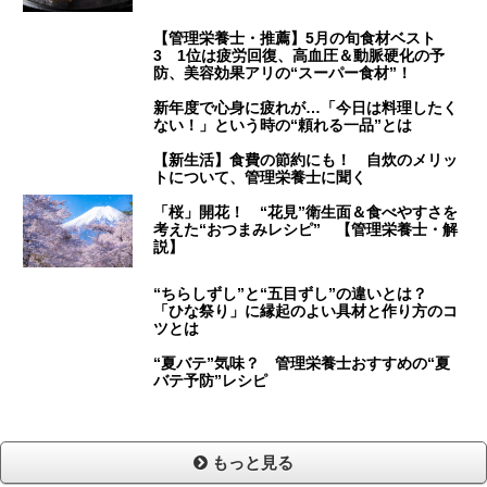
【管理栄養士・推薦】5月の旬食材ベスト
3 1位は疲労回復、高血圧＆動脈硬化の予
防、美容効果アリの“スーパー食材”！
新年度で心身に疲れが…「今日は料理したく
ない！」という時の“頼れる一品”とは
【新生活】食費の節約にも！ 自炊のメリッ
トについて、管理栄養士に聞く
「桜」開花！ “花見”衛生面＆食べやすさを
考えた“おつまみレシピ” 【管理栄養士・解
説】
“ちらしずし”と“五目ずし”の違いとは？
「ひな祭り」に縁起のよい具材と作り方のコ
ツとは
“夏バテ”気味？ 管理栄養士おすすめの“夏
バテ予防”レシピ
もっと見る