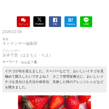
B!
(Twitter)
コメント
FB
Hatena
LINE
2026.02.09
著者 :
オトナンサー編集部
アドバイザー :
浜本千恵（はまもと・ちえ）
キーワード :
レシピ
•
食
イチゴが旬を迎えました。スーパーなどで、おいしいイチゴを見
極めて購入したいですよね？ そこで管理栄養士に、おいしいイ
チゴを見分ける方法や保存法、失敗した時のアレンジレシピなど
を聞きました。