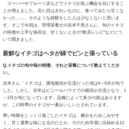
スーパーやフルーツ店などでイチゴが並ぶ機会を目にするこ
とが増えました。見た目はきれいなのに、食べてみたら甘くな
かった……。そのような経験をした人は少なくないと思いま
す。そこで今回は、管理栄養士の浜本千恵さんに、旬のイチゴ
の特徴や上手な保存法、甘くないときの“救済レシピ”などにつ
いて聞きました。
新鮮なイチゴはヘタが緑でピンと張っている
Q.イチゴの旬や味の特徴、それと栄養について教えてくださ
い。
浜本さん「イチゴは、露地栽培が主流だった頃は4～6月が旬で
した。しかし、近年はビニールハウスでの栽培が主流となり、1
～3月が旬になっています。品種によって多少の差はあります
が、この時季のイチゴが一番おいしいとされています。
寒い時期をじっくり過ごしたイチゴは、糖分をためこみやす
く、甘く濃厚な味になるのだとか。そのため市場に出始める12