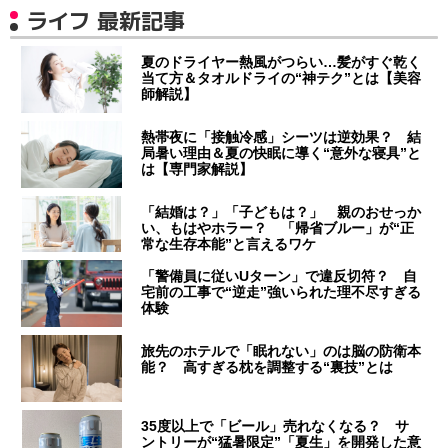
ライフ 最新記事
夏のドライヤー熱風がつらい…髪がすぐ乾く
当て方＆タオルドライの“神テク”とは【美容
師解説】
熱帯夜に「接触冷感」シーツは逆効果？ 結
局暑い理由＆夏の快眠に導く“意外な寝具”と
は【専門家解説】
「結婚は？」「子どもは？」 親のおせっか
い、もはやホラー？ 「帰省ブルー」が“正
常な生存本能”と言えるワケ
「警備員に従いUターン」で違反切符？ 自
宅前の工事で“逆走”強いられた理不尽すぎる
体験
旅先のホテルで「眠れない」のは脳の防衛本
能？ 高すぎる枕を調整する“裏技”とは
35度以上で「ビール」売れなくなる？ サ
ントリーが“猛暑限定”「夏生」を開発した意