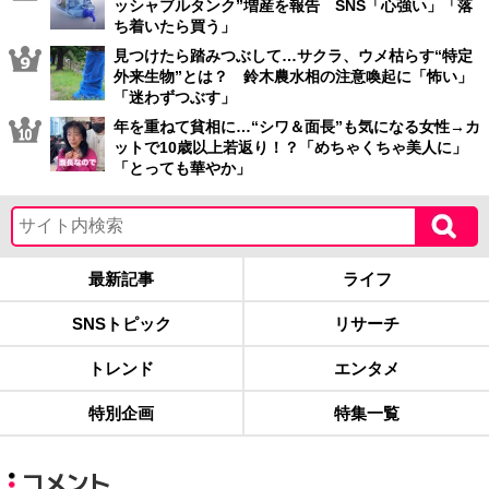
ッシャブルタンク”増産を報告 SNS「心強い」「落
ち着いたら買う」
見つけたら踏みつぶして…サクラ、ウメ枯らす“特定
外来生物”とは？ 鈴木農水相の注意喚起に「怖い」
「迷わずつぶす」
年を重ねて貧相に…“シワ＆面長”も気になる女性→カ
ットで10歳以上若返り！？「めちゃくちゃ美人に」
「とっても華やか」
最新記事
ライフ
SNSトピック
リサーチ
トレンド
エンタメ
特別企画
特集一覧
コメント