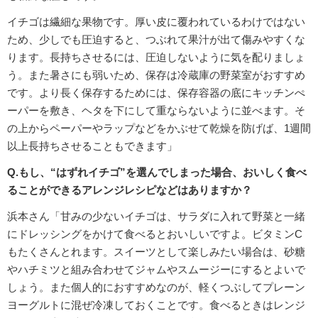
イチゴは繊細な果物です。厚い皮に覆われているわけではない
ため、少しでも圧迫すると、つぶれて果汁が出て傷みやすくな
ります。長持ちさせるには、圧迫しないように気を配りましょ
う。また暑さにも弱いため、保存は冷蔵庫の野菜室がおすすめ
です。より長く保存するためには、保存容器の底にキッチンぺ
ーパーを敷き、ヘタを下にして重ならないように並べます。そ
の上からペーパーやラップなどをかぶせて乾燥を防げば、1週間
以上長持ちさせることもできます」
Q.もし、“はずれイチゴ”を選んでしまった場合、おいしく食べ
ることができるアレンジレシピなどはありますか？
浜本さん「甘みの少ないイチゴは、サラダに入れて野菜と一緒
にドレッシングをかけて食べるとおいしいですよ。ビタミンC
もたくさんとれます。スイーツとして楽しみたい場合は、砂糖
やハチミツと組み合わせてジャムやスムージーにするとよいで
しょう。また個人的におすすめなのが、軽くつぶしてプレーン
ヨーグルトに混ぜ冷凍しておくことです。食べるときはレンジ