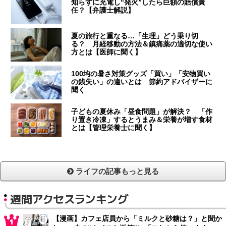
知らずに充電し“発火”したら巨額の賠償責
任？【弁護士解説】
夏の旅行と重なる…「生理」どう乗り切
る？ 月経移動の方法＆鎮痛薬の適切な使い
方とは【医師に聞く】
100均の暑さ対策グッズ「買い」「安物買い
の銭失い」の違いとは 節約アドバイザーに
聞く
子どもの夏休み「昼食問題」が解決？ 「作
り置き冷凍」するとうまみ＆栄養が増す食材
とは【管理栄養士に聞く】
ライフの記事もっと見る
週間アクセスランキング
【漫画】カフェ店員から「ミルクと砂糖は？」と聞か