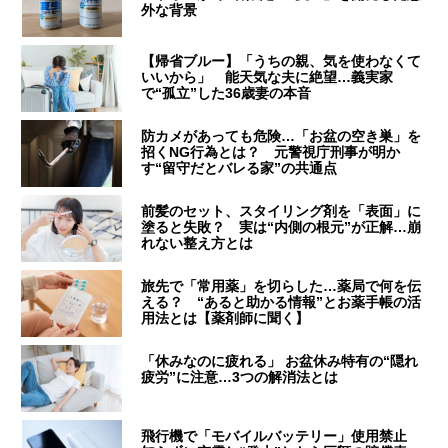
外な背景
【帰省ブルー】「うちの親、気を使わなくて
いいから」 能天気な夫に絶望…義実家
で“孤立”した36歳妻の本音
防カメがあっても危険…「お盆の空き巣」を
招くNG行為とは？ 元警視庁刑事が明か
す“留守だとバレる家”の共通点
前髪のセット、スタイリング剤を「表面」に
塗ると失敗？ 実は“内側の根元”が正解…崩
れない整え方とは
旅先で「常用薬」を切らした…薬局で何を伝
える？ “あると助かる情報”とお薬手帳の活
用法とは【薬剤師に聞く】
「休みなのに疲れる」 お盆休み特有の“隠れ
疲労”に注意…3つの解消法とは
飛行機で「モバイルバッテリー」使用禁止