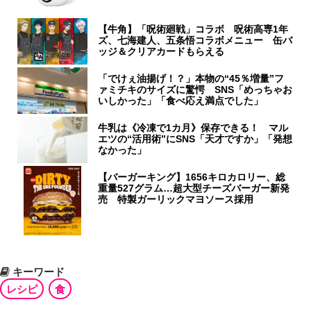
【牛角】「呪術廻戦」コラボ 呪術高専1年
ズ、七海建人、五条悟コラボメニュー 缶バ
ッジ＆クリアカードもらえる
「でけぇ油揚げ！？」本物の“45％増量”フ
ァミチキのサイズに驚愕 SNS「めっちゃお
いしかった」「食べ応え満点でした」
牛乳は《冷凍で1カ月》保存できる！ マル
エツの“活用術”にSNS「天才ですか」「発想
なかった」
【バーガーキング】1656キロカロリー、総
重量527グラム…超大型チーズバーガー新発
売 特製ガーリックマヨソース採用
キーワード
レシピ
食