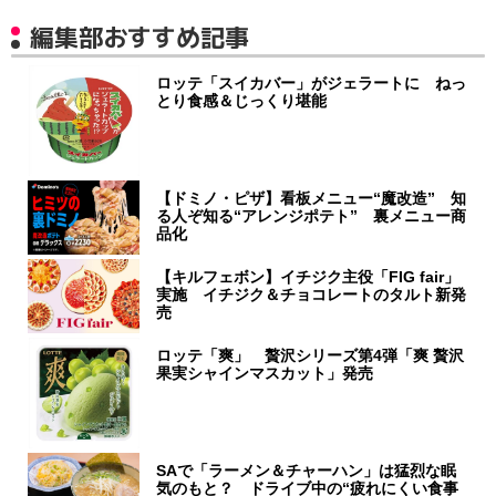
編集部おすすめ記事
ロッテ「スイカバー」がジェラートに ねっ
とり食感＆じっくり堪能
【ドミノ・ピザ】看板メニュー“魔改造” 知
る人ぞ知る“アレンジポテト” 裏メニュー商
品化
【キルフェボン】イチジク主役「FIG fair」
実施 イチジク＆チョコレートのタルト新発
売
ロッテ「爽」 贅沢シリーズ第4弾「爽 贅沢
果実シャインマスカット」発売
SAで「ラーメン＆チャーハン」は猛烈な眠
気のもと？ ドライブ中の“疲れにくい食事