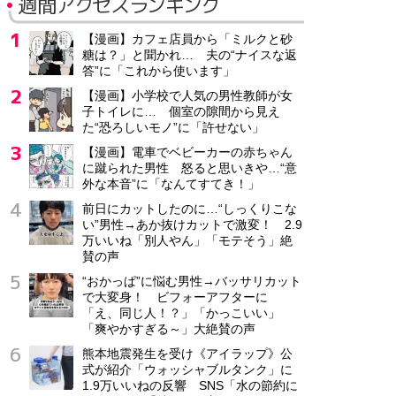
週間アクセスランキング
【漫画】カフェ店員から「ミルクと砂
糖は？」と聞かれ… 夫の“ナイスな返
答”に「これから使います」
【漫画】小学校で人気の男性教師が女
子トイレに… 個室の隙間から見え
た“恐ろしいモノ”に「許せない」
【漫画】電車でベビーカーの赤ちゃん
に蹴られた男性 怒ると思いきや…“意
外な本音”に「なんてすてき！」
前日にカットしたのに…“しっくりこな
い”男性→あか抜けカットで激変！ 2.9
万いいね「別人やん」「モテそう」絶
賛の声
“おかっぱ”に悩む男性→バッサリカット
で大変身！ ビフォーアフターに
「え、同じ人！？」「かっこいい」
「爽やかすぎる～」大絶賛の声
熊本地震発生を受け《アイラップ》公
式が紹介「ウォッシャブルタンク」に
1.9万いいねの反響 SNS「水の節約に