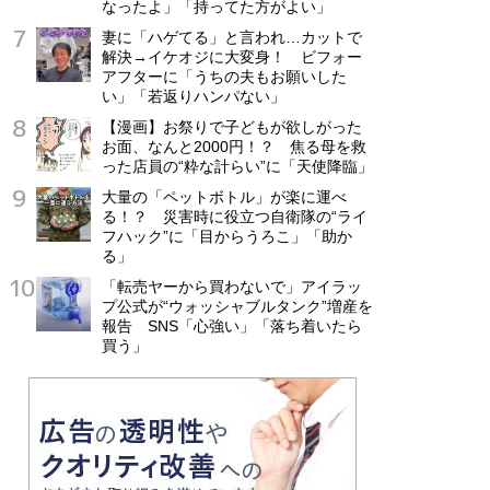
なったよ」「持ってた方がよい」
妻に「ハゲてる」と言われ…カットで
解決→イケオジに大変身！ ビフォー
アフターに「うちの夫もお願いした
い」「若返りハンパない」
【漫画】お祭りで子どもが欲しがった
お面、なんと2000円！？ 焦る母を救
った店員の“粋な計らい”に「天使降臨」
大量の「ペットボトル」が楽に運べ
る！？ 災害時に役立つ自衛隊の“ライ
フハック”に「目からうろこ」「助か
る」
「転売ヤーから買わないで」アイラッ
プ公式が“ウォッシャブルタンク”増産を
報告 SNS「心強い」「落ち着いたら
買う」