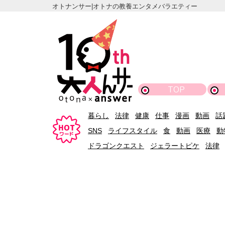
オトナンサー|オトナの教養エンタメバラエティー
TOP
暮らし
法律
健康
仕事
漫画
動画
話
SNS
ライフスタイル
食
動画
医療
動
ドラゴンクエスト
ジェラートピケ
法律