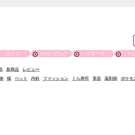
ライフ
SNSトピック
リサーチ
ト
題
新商品
レビュー
物
猫
ペット
内科
ファッション
くら寿司
美容
薬剤師
ポケモ