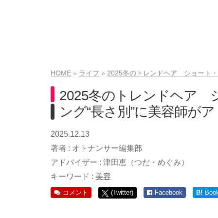
HOME
ライフ
2025冬のトレンドヘア ショート
2025冬のトレンドヘア
ング“長さ別”に美容師が
2025.12.13
著者 :
オトナンサー編集部
アドバイザー :
津田恵（つだ・めぐみ）
キーワード :
美容
コメント
(Twitter)
Facebook
B!
Boo