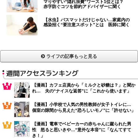
マりやすい“隠れ浪費”ワースト1位とは？
赤字防ぐコツを節約アドバイザーに聞く
【水虫】バスマットだけじゃない…家庭内の
感染招く“要注意スポット”とは 医師に聞く
ライフの記事もっと見る
週間アクセスランキング
【漫画】カフェ店員から「ミルクと砂糖は？」と聞か
れ… 夫の“ナイスな返答”に「これから使います」
【漫画】小学校で人気の男性教師が女子トイレに…
個室の隙間から見えた“恐ろしいモノ”に「許せない」
【漫画】電車でベビーカーの赤ちゃんに蹴られた男
性 怒ると思いきや…“意外な本音”に「なんてすて
き！」