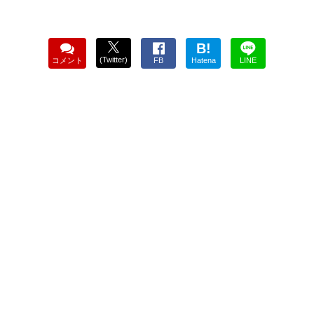
B!
(Twitter)
コメント
FB
Hatena
LINE