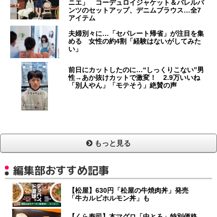
ニエ」 コーデュロイジャケット＆バレルパ
ンツのセットアップ、デニムブラウス…全7
アイテム
夫婦別々に…「セパレート帰省」が注目を集
める 女性の約4割「経験はないがしてみた
い」
前日にカットしたのに…“しっくりこない”男
性→あか抜けカットで激変！ 2.9万いいね
「別人やん」「モテそう」絶賛の声
もっと見る
編集部おすすめ記事
【松屋】630円「松屋の牛焼肉丼」発売
「牛カルビホルモン丼」も
【くら寿司】本マグロ「中とろ」特別価格