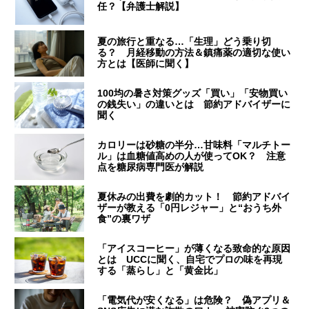
任？【弁護士解説】
夏の旅行と重なる…「生理」どう乗り切
る？ 月経移動の方法＆鎮痛薬の適切な使い
方とは【医師に聞く】
100均の暑さ対策グッズ「買い」「安物買い
の銭失い」の違いとは 節約アドバイザーに
聞く
カロリーは砂糖の半分…甘味料「マルチトー
ル」は血糖値高めの人が使ってOK？ 注意
点を糖尿病専門医が解説
夏休みの出費を劇的カット！ 節約アドバイ
ザーが教える「0円レジャー」と“おうち外
食”の裏ワザ
「アイスコーヒー」が薄くなる致命的な原因
とは UCCに聞く、自宅でプロの味を再現
する「蒸らし」と「黄金比」
「電気代が安くなる」は危険？ 偽アプリ＆