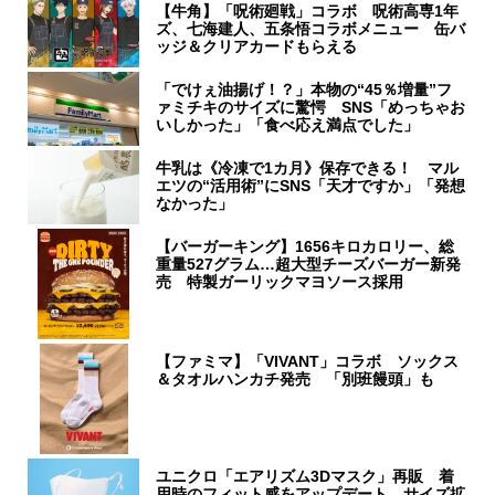
【牛角】「呪術廻戦」コラボ 呪術高専1年
ズ、七海建人、五条悟コラボメニュー 缶バ
ッジ＆クリアカードもらえる
「でけぇ油揚げ！？」本物の“45％増量”フ
ァミチキのサイズに驚愕 SNS「めっちゃお
いしかった」「食べ応え満点でした」
牛乳は《冷凍で1カ月》保存できる！ マル
エツの“活用術”にSNS「天才ですか」「発想
なかった」
【バーガーキング】1656キロカロリー、総
重量527グラム…超大型チーズバーガー新発
売 特製ガーリックマヨソース採用
【ファミマ】「VIVANT」コラボ ソックス
＆タオルハンカチ発売 「別班饅頭」も
ユニクロ「エアリズム3Dマスク」再販 着
用時のフィット感をアップデート、サイズ拡