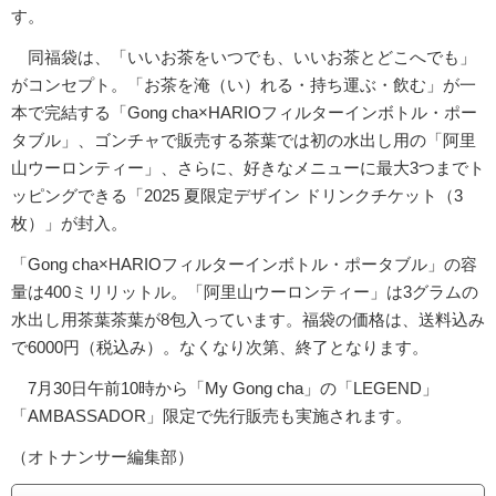
す。
同福袋は、「いいお茶をいつでも、いいお茶とどこへでも」
がコンセプト。「お茶を淹（い）れる・持ち運ぶ・飲む」が一
本で完結する「Gong cha×HARIOフィルターインボトル・ポー
タブル」、ゴンチャで販売する茶葉では初の水出し用の「阿里
山ウーロンティー」、さらに、好きなメニューに最大3つまでト
ッピングできる「2025 夏限定デザイン ドリンクチケット（3
枚）」が封入。
「Gong cha×HARIOフィルターインボトル・ポータブル」の容
量は400ミリリットル。「阿里山ウーロンティー」は3グラムの
水出し用茶葉茶葉が8包入っています。福袋の価格は、送料込み
で6000円（税込み）。なくなり次第、終了となります。
7月30日午前10時から「My Gong cha」の「LEGEND」
「AMBASSADOR」限定で先行販売も実施されます。
（オトナンサー編集部）