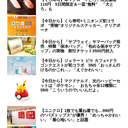
110円 5日間限定＆一皿“無料” 「大と
ろ」も
【今日から】くら寿司×ミニオンズ初コラ
ボ “実物”オリジナルステッカー、クリアポ
ーチ
【今日から】「サブウェイ」サマーバッグ発
売 特製「保冷バッグ」「包める保冷サブラ
ップ」の実物 割引チケット3500円封入
【今日から】ジェラート ピケ カフェ×ドラ
ゴンクエストが初コラボ SNS「おっさん行
けるのかこれ…」「えぐかわいい」
【今日から】マクドナルド、次のハッピーセ
ットは「ポケモン」 おもちゃ全12種類に
SNS「こういうのでいいんだよ」
【ユニクロ】1枚でも重ね着でも…990円
の“バズトップス”が優秀！「めっちゃかわい
い」「着心地いい」と話題