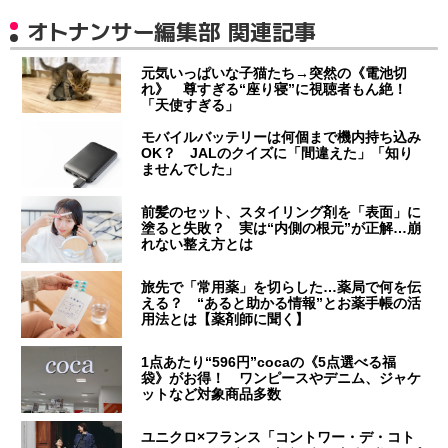
オトナンサー編集部 関連記事
元気いっぱいな子猫たち→突然の《電池切
れ》 尊すぎる“座り寝”に視聴者もん絶！
「天使すぎる」
モバイルバッテリーは何個まで機内持ち込み
OK？ JALのクイズに「間違えた」「知り
ませんでした」
前髪のセット、スタイリング剤を「表面」に
塗ると失敗？ 実は“内側の根元”が正解…崩
れない整え方とは
旅先で「常用薬」を切らした…薬局で何を伝
える？ “あると助かる情報”とお薬手帳の活
用法とは【薬剤師に聞く】
1点あたり“596円”cocaの《5点選べる福
袋》がお得！ ワンピースやデニム、ジャケ
ットなど対象商品多数
ユニクロ×フランス「コントワー・デ・コト