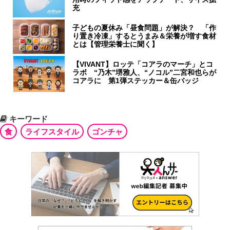
充
子どもの夏休み「昼食問題」が解決？ 「作
り置き冷凍」するとうまみ＆栄養が増す食材
とは【管理栄養士に聞く】
【VIVANT】ロッテ「コアラのマーチ」とコ
ラボ “乃木”堺雅人、“ノコル”二宮和也らが
コアラに 第1弾ステッカー＆缶バッジ
キーワード
食
ライフスタイル
ゴンチャ