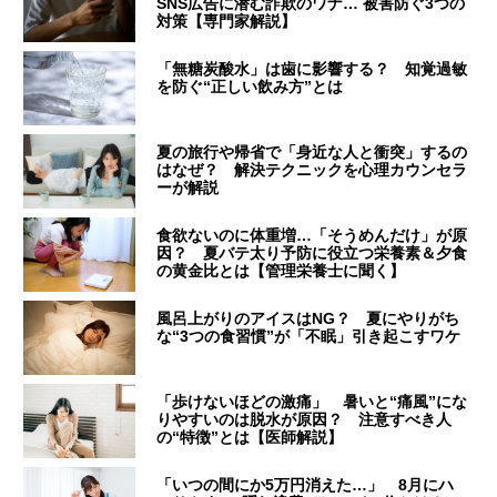
SNS広告に潜む詐欺のワナ… 被害防ぐ3つの
対策【専門家解説】
「無糖炭酸水」は歯に影響する？ 知覚過敏
を防ぐ“正しい飲み方”とは
夏の旅行や帰省で「身近な人と衝突」するの
はなぜ？ 解決テクニックを心理カウンセラ
ーが解説
食欲ないのに体重増…「そうめんだけ」が原
因？ 夏バテ太り予防に役立つ栄養素＆夕食
の黄金比とは【管理栄養士に聞く】
風呂上がりのアイスはNG？ 夏にやりがち
な“3つの食習慣”が「不眠」引き起こすワケ
「歩けないほどの激痛」 暑いと“痛風”にな
りやすいのは脱水が原因？ 注意すべき人
の“特徴”とは【医師解説】
「いつの間にか5万円消えた…」 8月にハ