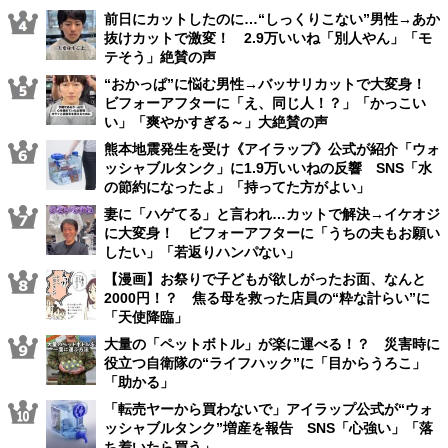
前日にカットしたのに…“しっくりこない”男性→あか
抜けカットで激変！ 2.9万いいね「別人やん」「モ
テそう」絶賛の声
“おかっぱ”に悩む男性→バッサリカットで大変身！
ビフォーアフターに「え、同じ人！？」「かっこい
い」「爽やかすぎる～」大絶賛の声
熊本地震発生を受け《アイラップ》公式が紹介「ウォ
ッシャブルタンク」に1.9万いいねの反響 SNS「水
の節約になったよ」「持ってた方がよい」
妻に「ハゲてる」と言われ…カットで解決→イケオジ
に大変身！ ビフォーアフターに「うちの夫もお願い
したい」「若返りハンパない」
【漫画】お祭りで子どもが欲しがったお面、なんと
2000円！？ 焦る母を救った店員の“粋な計らい”に
「天使降臨」
大量の「ペットボトル」が楽に運べる！？ 災害時に
役立つ自衛隊の“ライフハック”に「目からうろこ」
「助かる」
「転売ヤーから買わないで」アイラップ公式が“ウォ
ッシャブルタンク”増産を報告 SNS「心強い」「落
ち着いたら買う」