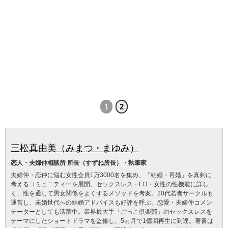
1
2
三松真由美（みまつ・まゆみ）
恋人・夫婦仲相談所 所長（すずね所長）・執筆家
夫婦仲・恋仲に悩む女性会員1万3000名を集め、「結婚・再婚」を真剣に
考えるコミュニティーを展開。セックスレス・ED・女性の性機能に詳し
く、性を通して男女関係をよくするメソッドを考案。20代若者サークルも
運営し、未婚世代への結婚アドバイスも好評を呼ぶ。恋愛・夫婦仲コメン
テーターとしても活躍中。業界最大手「ごっこ倶楽部」のセックスレスを
テーマにしたショートドラマを監修し、5カ月で1億回再生に到達。著書は