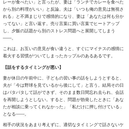
レーが食べたい」と言ったが、妻は「ランチでカレーを食べた
から別の料理がいい」と反論。夫は「いつも俺の意見は無視さ
れる」と不満まじりで感情的になり、妻は「あなたは何も分か
ってない」と言い返す。売り言葉に買い言葉でヒートアップ
し、夕飯の話題から別のストレス問題へと展開してしまう
――。
これは、お互いの意見が食い違うと、すぐにマイナスの感情に
着火する習慣がついてしまったカップルのあるあるです。
【話をするタイミングが悪い】
妻が休日の午前中に、子どもの習い事の話をしようとすると、
夫が「今は野球を見ているから後にして」と言う。結局その日
はバタバタして話ができず、そのまま数日間忘れ去られ、会話
を再開しようとしない。すると、問題が勃発したときに「あな
たが相談に乗ってくれなかった」「私だけに押し付けている」
となる――。
相手の状況をあまり考えずに、適切なタイミングで話さないケ