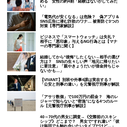
める 女性の約4割「経験はないがしてみた
い」
「電気代が安くなる」は危険？ 偽アプリ＆
SNS広告に潜む詐欺のワナ… 被害防ぐ3つの
対策【専門家解説】
ビジネスで「スマートウォッチ」は失礼？
相手に「悪印象」与えるNG行為とは【マナ
ーの専門家に聞く】
結婚してから“後悔”したくない→相手の選び
方は？ SNSの生々しい声「地元に帰りたい
に要注意」「親やきょうだいが借金持ちじゃ
ないかも…」
【VIVANT】別班や外事4課は実在する？
「公安と刑事の違い」を元警視庁刑事が解説
「アサリ数個」で100万円の罰金？ 海のレ
ジャーで知らないと“密漁”になる4つのルー
ル【元警視庁刑事が解説】
40～70代の男女に調査→《交際前のスキン
シップ》どこまで？ 男女で“すれ違い”「彼
は毎回でも触れ合いたいタイプだけど…」