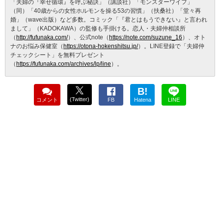
「夫婦の『幸せ循環』を呼ぶ秘訣」（講談社）「モンスターワイフ」
（同）「40歳からの女性ホルモンを操る53の習慣」（扶桑社）「堂々再
婚」（wave出版）など多数。コミック「『君とはもうできない』と言われ
まして」（KADOKAWA）の監修も手掛ける。恋人・夫婦仲相談所
（
http://fufunaka.com/
）、公式note（
https://note.com/suzune_16
）、オト
ナのお悩み保健室（
https://otona-hokenshitsu.jp/
）。LINE登録で「夫婦仲
チェックシート」を無料プレゼント
（
https://fufunaka.com/archives/lp/line
）。
B!
(Twitter)
コメント
FB
Hatena
LINE