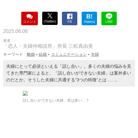
B!
(Twitter)
コメント
FB
Hatena
LINE
2025.06.08
著者 :
「恋人・夫婦仲相談所」所長 三松真由美
キーワード :
離婚
•
結婚
•
コミュニケーション
•
夫婦
夫婦にとって必須といえる「話し合い」。多くの夫婦の悩みを見
てきた専門家によると、「話し合いができない夫婦」は案外多い
のだとか。そうした夫婦に共通する“3つの特徴”とは……。
話し合いができない夫婦、実は多い…？