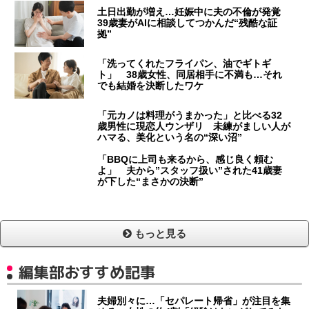
土日出勤が増え…妊娠中に夫の不倫が発覚
39歳妻がAIに相談してつかんだ“残酷な証
拠”
「洗ってくれたフライパン、油でギトギ
ト」 38歳女性、同居相手に不満も…それ
でも結婚を決断したワケ
「元カノは料理がうまかった」と比べる32
歳男性に現恋人ウンザリ 未練がましい人が
ハマる、美化という名の“深い沼”
「BBQに上司も来るから、感じ良く頼む
よ」 夫から”スタッフ扱い”された41歳妻
が下した“まさかの決断”
もっと見る
編集部おすすめ記事
夫婦別々に…「セパレート帰省」が注目を集