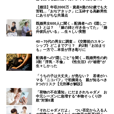
【婚活】年収2000万・資産4億の52歳でも大
苦戦…「おぢアタック」に玉砕する高齢男性
にありがちな共通点
既婚男女600人に聞く→配偶者への《隠しご
と》とは？ 「嫁の姉と付き合ってた」「婚
外彼氏がいる」…生々しい実態
40～70代の男女に調査→《交際前のスキン
シップ》どこまでアリ？ 約2割「お泊まり
も」一方で…本音が浮き彫りに
配偶者への“隠しごと”を聞く→既婚男性の約
3割「浮気・不倫」 《性生活》の“秘密”が
生々しかった
「うちの子は大丈夫」が危ない？ 若者がハ
マる「ニコパフ」で初摘発も 親が知るべき
3つのリスク【元刑事が解説】
「荷物の不在通知」にだまされちゃダメ お
中元シーズンに急増する“本物そっくり詐
欺”対策6選
「それじゃダメだよ」 つい否定から入る人