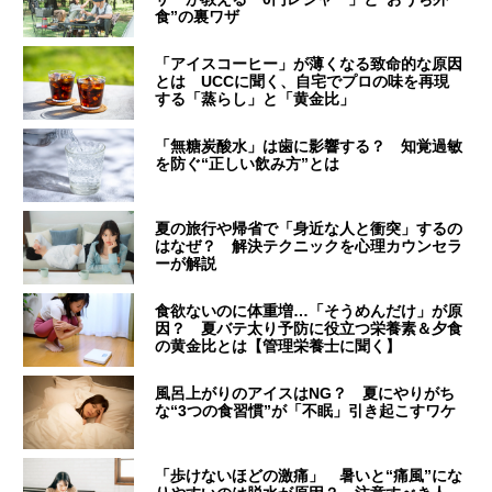
食”の裏ワザ
「アイスコーヒー」が薄くなる致命的な原因
とは UCCに聞く、自宅でプロの味を再現
する「蒸らし」と「黄金比」
「無糖炭酸水」は歯に影響する？ 知覚過敏
を防ぐ“正しい飲み方”とは
夏の旅行や帰省で「身近な人と衝突」するの
はなぜ？ 解決テクニックを心理カウンセラ
ーが解説
食欲ないのに体重増…「そうめんだけ」が原
因？ 夏バテ太り予防に役立つ栄養素＆夕食
の黄金比とは【管理栄養士に聞く】
風呂上がりのアイスはNG？ 夏にやりがち
な“3つの食習慣”が「不眠」引き起こすワケ
「歩けないほどの激痛」 暑いと“痛風”にな