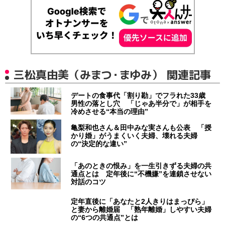
三松真由美（みまつ・まゆみ） 関連記事
デートの食事代「割り勘」でフラれた33歳
男性の落とし穴 「じゃあ半分で」が相手を
冷めさせる“本当の理由”
亀梨和也さん＆田中みな実さんも公表 「授
かり婚」がうまくいく夫婦、壊れる夫婦
の“決定的な違い”
「あのときの恨み」を一生引きずる夫婦の共
通点とは 定年後に“不機嫌”を連鎖させない
対話のコツ
定年直後に「あなたと2人きりはまっぴら」
と妻から離婚届 「熟年離婚」しやすい夫婦
の“6つの共通点”とは