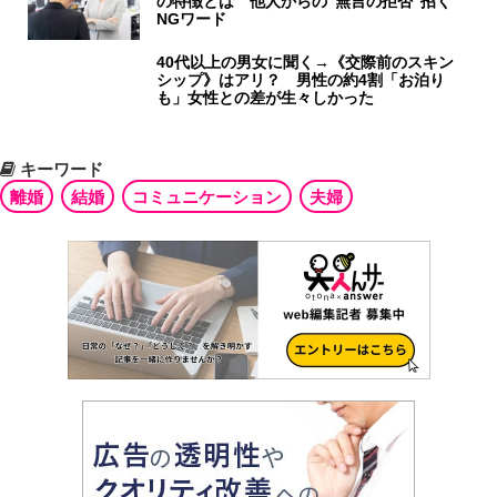
の特徴とは 他人からの“無言の拒否”招く
NGワード
40代以上の男女に聞く→《交際前のスキン
シップ》はアリ？ 男性の約4割「お泊り
も」女性との差が生々しかった
キーワード
離婚
結婚
コミュニケーション
夫婦