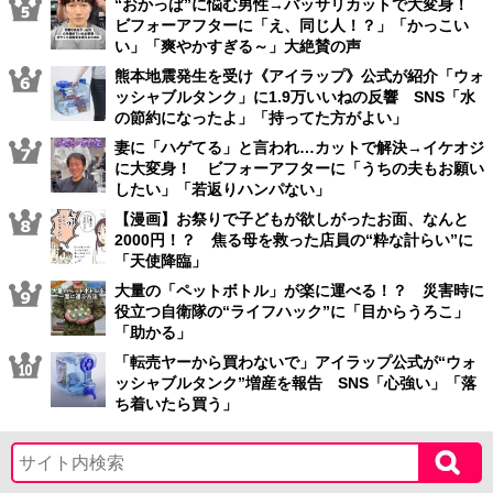
“おかっぱ”に悩む男性→バッサリカットで大変身！
ビフォーアフターに「え、同じ人！？」「かっこい
い」「爽やかすぎる～」大絶賛の声
熊本地震発生を受け《アイラップ》公式が紹介「ウォ
ッシャブルタンク」に1.9万いいねの反響 SNS「水
の節約になったよ」「持ってた方がよい」
妻に「ハゲてる」と言われ…カットで解決→イケオジ
に大変身！ ビフォーアフターに「うちの夫もお願い
したい」「若返りハンパない」
【漫画】お祭りで子どもが欲しがったお面、なんと
2000円！？ 焦る母を救った店員の“粋な計らい”に
「天使降臨」
大量の「ペットボトル」が楽に運べる！？ 災害時に
役立つ自衛隊の“ライフハック”に「目からうろこ」
「助かる」
「転売ヤーから買わないで」アイラップ公式が“ウォ
ッシャブルタンク”増産を報告 SNS「心強い」「落
ち着いたら買う」