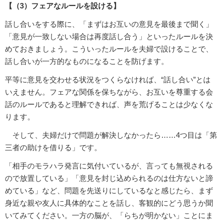
【（3）フェアなルールを設ける】
話し合いをする際に、「まずはお互いの意見を最後まで聞く」
「意見が一致しない場合は再度話し合う」といったルールを決
めておきましょう。こういったルールを夫婦で設けることで、
話し合いが一方的なものになることを防げます。
平等に意見を交わせる状況をつくらなければ、“話し合い”とは
いえません。フェアな関係を保ちながら、お互いを尊重する会
話のルールであると理解できれば、声を荒げることは少なくな
ります。
そして、夫婦だけで問題が解決しなかったら……4つ目は「第
三者の助けを借りる」です。
「相手のモラハラ発言に気付いているが、言っても無視される
ので放置している」「意見を封じ込められるのは仕方ないと諦
めている」など、問題を先送りにしているなと感じたら、まず
身近な親や友人に具体的なことを話し、客観的にどう思うか聞
いてみてください。一方の脳が、「らちが明かない」ことにま