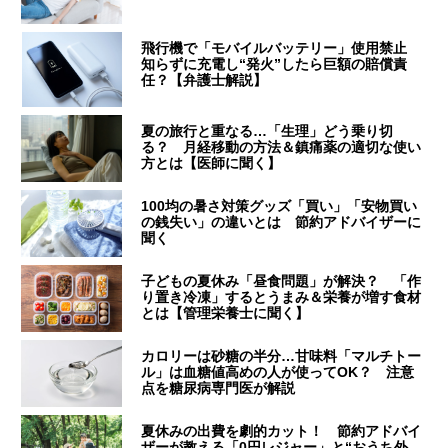
飛行機で「モバイルバッテリー」使用禁止
知らずに充電し“発火”したら巨額の賠償責
任？【弁護士解説】
夏の旅行と重なる…「生理」どう乗り切
る？ 月経移動の方法＆鎮痛薬の適切な使い
方とは【医師に聞く】
100均の暑さ対策グッズ「買い」「安物買い
の銭失い」の違いとは 節約アドバイザーに
聞く
子どもの夏休み「昼食問題」が解決？ 「作
り置き冷凍」するとうまみ＆栄養が増す食材
とは【管理栄養士に聞く】
カロリーは砂糖の半分…甘味料「マルチトー
ル」は血糖値高めの人が使ってOK？ 注意
点を糖尿病専門医が解説
夏休みの出費を劇的カット！ 節約アドバイ
ザーが教える「0円レジャー」と“おうち外