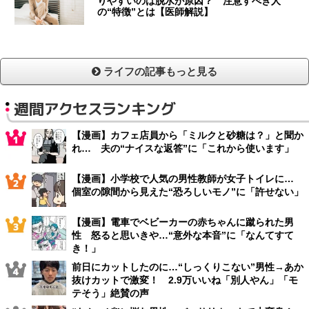
りやすいのは脱水が原因？ 注意すべき人
の“特徴”とは【医師解説】
ライフの記事もっと見る
週間アクセスランキング
【漫画】カフェ店員から「ミルクと砂糖は？」と聞か
れ… 夫の“ナイスな返答”に「これから使います」
【漫画】小学校で人気の男性教師が女子トイレに…
個室の隙間から見えた“恐ろしいモノ”に「許せない」
【漫画】電車でベビーカーの赤ちゃんに蹴られた男
性 怒ると思いきや…“意外な本音”に「なんてすて
き！」
前日にカットしたのに…“しっくりこない”男性→あか
抜けカットで激変！ 2.9万いいね「別人やん」「モ
テそう」絶賛の声