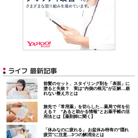
ライフ 最新記事
前髪のセット、スタイリング剤を「表面」に
塗ると失敗？ 実は“内側の根元”が正解…崩
れない整え方とは
旅先で「常用薬」を切らした…薬局で何を伝
える？ “あると助かる情報”とお薬手帳の活
用法とは【薬剤師に聞く】
「休みなのに疲れる」 お盆休み特有の“隠れ
疲労”に注意…3つの解消法とは