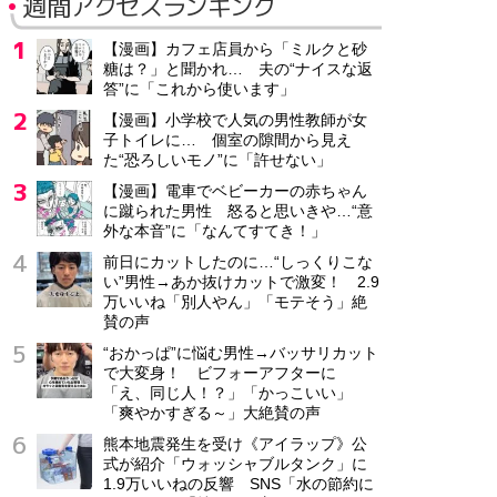
週間アクセスランキング
【漫画】カフェ店員から「ミルクと砂
糖は？」と聞かれ… 夫の“ナイスな返
答”に「これから使います」
【漫画】小学校で人気の男性教師が女
子トイレに… 個室の隙間から見え
た“恐ろしいモノ”に「許せない」
【漫画】電車でベビーカーの赤ちゃん
に蹴られた男性 怒ると思いきや…“意
外な本音”に「なんてすてき！」
前日にカットしたのに…“しっくりこな
い”男性→あか抜けカットで激変！ 2.9
万いいね「別人やん」「モテそう」絶
賛の声
“おかっぱ”に悩む男性→バッサリカット
で大変身！ ビフォーアフターに
「え、同じ人！？」「かっこいい」
「爽やかすぎる～」大絶賛の声
熊本地震発生を受け《アイラップ》公
式が紹介「ウォッシャブルタンク」に
1.9万いいねの反響 SNS「水の節約に