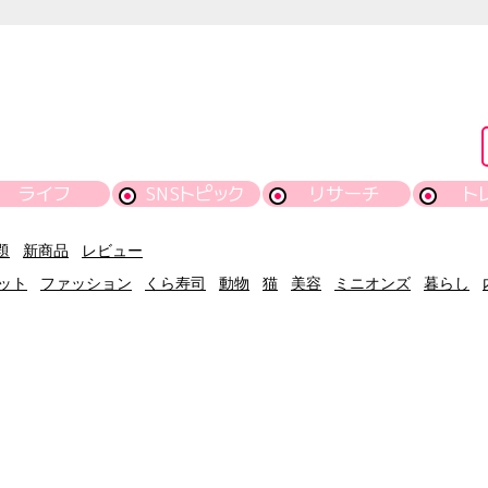
ライフ
SNSトピック
リサーチ
ト
題
新商品
レビュー
ット
ファッション
くら寿司
動物
猫
美容
ミニオンズ
暮らし