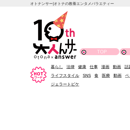
オトナンサー|オトナの教養エンタメバラエティー
TOP
暮らし
法律
健康
仕事
漫画
動画
話
ライフスタイル
SNS
食
医療
動画
ペ
ジェラートピケ