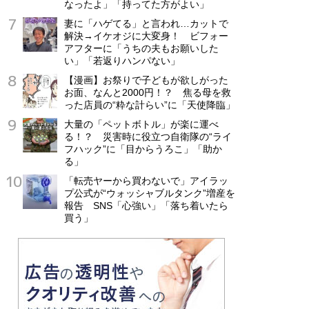
なったよ」「持ってた方がよい」
妻に「ハゲてる」と言われ…カットで
解決→イケオジに大変身！ ビフォー
アフターに「うちの夫もお願いした
い」「若返りハンパない」
【漫画】お祭りで子どもが欲しがった
お面、なんと2000円！？ 焦る母を救
った店員の“粋な計らい”に「天使降臨」
大量の「ペットボトル」が楽に運べ
る！？ 災害時に役立つ自衛隊の“ライ
フハック”に「目からうろこ」「助か
る」
「転売ヤーから買わないで」アイラッ
プ公式が“ウォッシャブルタンク”増産を
報告 SNS「心強い」「落ち着いたら
買う」