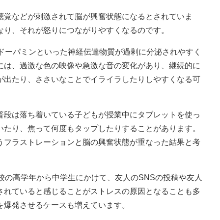
聴覚などが刺激されて脳が興奮状態になるとされていま
なり、それが怒りにつながりやすくなるのです。
でドーパミンといった神経伝達物質が過剰に分泌されやすく
には、過激な色の映像や急激な音の変化があり、継続的に
が出たり、ささいなことでイライラしたりしやすくなる可
普段は落ち着いている子どもが授業中にタブレットを使っ
いたり、焦って何度もタップしたりすることがあります。
うフラストレーションと脳の興奮状態が重なった結果と考
校の高学年から中学生にかけて、友人のSNSの投稿や友人
されていると感じることがストレスの原因となることも多
を爆発させるケースも増えています。