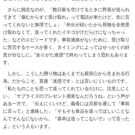
さらに残念なのが、「数日家を空けてるときに野菜が送られ
てきて『傷むからすぐ受け取れ』って電話が来たけど、先に言
ってくれないと無理でしょ」「外出が続いたから荷物を全然受
け取れなくて、送ってくれたイチゴが汁だらけになっちゃっ
た」などのエピソードです。事前連絡がないために、受け取り
に苦労するケースが多く、タイミングによってはせっかくの好
意が台なしに。“ありがた迷惑”で終わってしまう恐れもありま
す。
しかし、こうした贈り物はあくまでも親切心から生まれる行
為。だからこそ、直接「迷惑です」とは言いにくいものです。
「私たちのことを思って送ってくれているだけに、注意しにく
い」「サプライズのプレゼント感覚なんだろうね」という声が
ある一方で、「伝えにくいけど、義母には旦那を通して『事前
に言って』と連絡した」「そもそも食品を送ってほしいことな
んてそんなにないから、『基本は送ってこないで』って言った
よ」という人もいます。