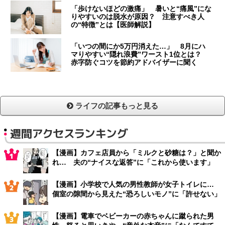
「歩けないほどの激痛」 暑いと“痛風”にな
りやすいのは脱水が原因？ 注意すべき人
の“特徴”とは【医師解説】
「いつの間にか5万円消えた…」 8月にハ
マりやすい“隠れ浪費”ワースト1位とは？
赤字防ぐコツを節約アドバイザーに聞く
ライフの記事もっと見る
週間アクセスランキング
【漫画】カフェ店員から「ミルクと砂糖は？」と聞か
れ… 夫の“ナイスな返答”に「これから使います」
【漫画】小学校で人気の男性教師が女子トイレに…
個室の隙間から見えた“恐ろしいモノ”に「許せない」
【漫画】電車でベビーカーの赤ちゃんに蹴られた男