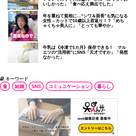
いしかった」「食べ応え満点でした」
年を重ねて貧相に…“シワ＆面長”も気になる
女性→カットで10歳以上若返り！？「めち
ゃくちゃ美人に」「とっても華やか」
牛乳は《冷凍で1カ月》保存できる！ マル
エツの“活用術”にSNS「天才ですか」「発想
なかった」
キーワード
食
結婚
SNS
コミュニケーション
暮らし