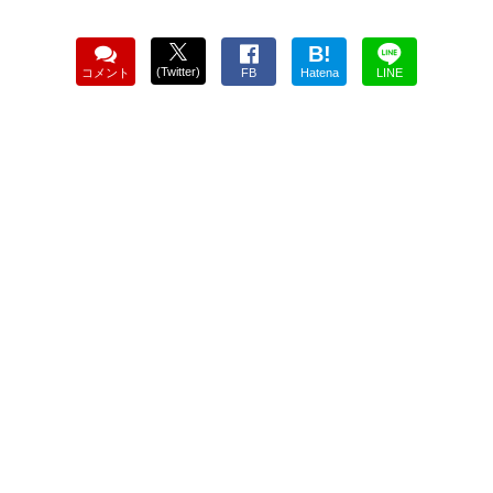
B!
(Twitter)
コメント
FB
Hatena
LINE