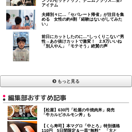
ンツのセットアップ、デニムブラウス…全7
アイテム
夫婦別々に…「セパレート帰省」が注目を集
める 女性の約4割「経験はないがしてみた
い」
前日にカットしたのに…“しっくりこない”男
性→あか抜けカットで激変！ 2.9万いいね
「別人やん」「モテそう」絶賛の声
もっと見る
編集部おすすめ記事
【松屋】630円「松屋の牛焼肉丼」発売
「牛カルビホルモン丼」も
【くら寿司】本マグロ「中とろ」特別価格
110円 5日間限定＆一皿“無料” 「大と