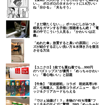
い… ボロボロのタオルケットに1.6万いい
ね「分かる」「夫もそう」
「まだ寝たくない…」ポールにしがみつき、
眠気をガマンする子猫に視聴者もん絶！「電
車の中でこういう人見る」「かわいいは正
義」
「ぬれた傘」放置すると臭いの原因に ハン
ズが紹介する正しい洗い方＆水弾き力を復活
させる方法
【ユニクロ】1枚でも重ね着でも…990円
の“バズトップス”が優秀！「めっちゃかわい
い」「着心地いい」と話題
【牛角】「呪術廻戦」コラボ 呪術高専1年
ズ、七海建人、五条悟コラボメニュー 缶バ
ッジ＆クリアカードもらえる
「でけぇ油揚げ！？」本物の“45％増量”フ
ァミチキのサイズに驚愕 SNS「めっちゃお