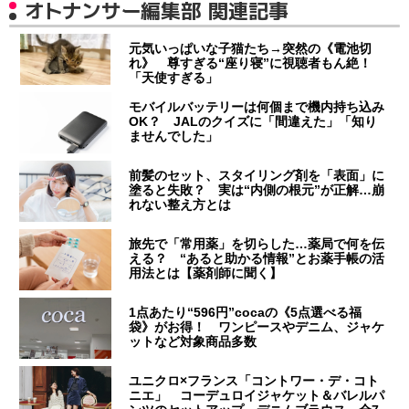
オトナンサー編集部 関連記事
元気いっぱいな子猫たち→突然の《電池切
れ》 尊すぎる“座り寝”に視聴者もん絶！
「天使すぎる」
モバイルバッテリーは何個まで機内持ち込み
OK？ JALのクイズに「間違えた」「知り
ませんでした」
前髪のセット、スタイリング剤を「表面」に
塗ると失敗？ 実は“内側の根元”が正解…崩
れない整え方とは
旅先で「常用薬」を切らした…薬局で何を伝
える？ “あると助かる情報”とお薬手帳の活
用法とは【薬剤師に聞く】
1点あたり“596円”cocaの《5点選べる福
袋》がお得！ ワンピースやデニム、ジャケ
ットなど対象商品多数
ユニクロ×フランス「コントワー・デ・コト
ニエ」 コーデュロイジャケット＆バレルパ