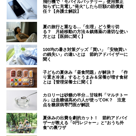
飛行機で「モバイルバッテリー」使用禁止
知らずに充電し“発火”したら巨額の賠償責
任？【弁護士解説】
夏の旅行と重なる…「生理」どう乗り切
る？ 月経移動の方法＆鎮痛薬の適切な使い
方とは【医師に聞く】
100均の暑さ対策グッズ「買い」「安物買い
の銭失い」の違いとは 節約アドバイザーに
聞く
子どもの夏休み「昼食問題」が解決？ 「作
り置き冷凍」するとうまみ＆栄養が増す食材
とは【管理栄養士に聞く】
カロリーは砂糖の半分…甘味料「マルチトー
ル」は血糖値高めの人が使ってOK？ 注意
点を糖尿病専門医が解説
夏休みの出費を劇的カット！ 節約アドバイ
ザーが教える「0円レジャー」と“おうち外
食”の裏ワザ