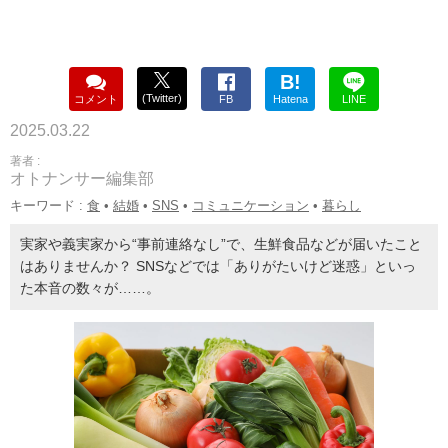
B!
(Twitter)
コメント
FB
Hatena
LINE
2025.03.22
著者 :
オトナンサー編集部
キーワード :
食
•
結婚
•
SNS
•
コミュニケーション
•
暮らし
実家や義実家から“事前連絡なし”で、生鮮食品などが届いたこと
はありませんか？ SNSなどでは「ありがたいけど迷惑」といっ
た本音の数々が……。