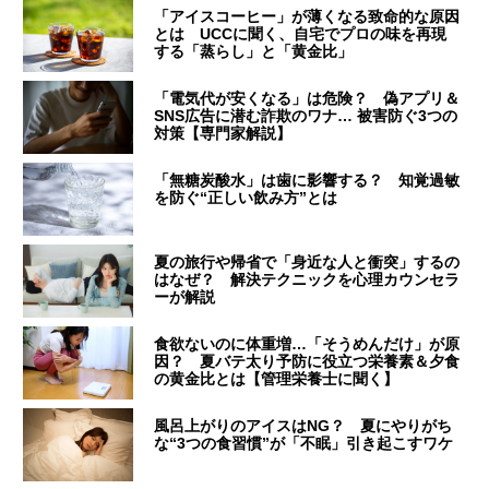
「アイスコーヒー」が薄くなる致命的な原因
とは UCCに聞く、自宅でプロの味を再現
する「蒸らし」と「黄金比」
「電気代が安くなる」は危険？ 偽アプリ＆
SNS広告に潜む詐欺のワナ… 被害防ぐ3つの
対策【専門家解説】
「無糖炭酸水」は歯に影響する？ 知覚過敏
を防ぐ“正しい飲み方”とは
夏の旅行や帰省で「身近な人と衝突」するの
はなぜ？ 解決テクニックを心理カウンセラ
ーが解説
食欲ないのに体重増…「そうめんだけ」が原
因？ 夏バテ太り予防に役立つ栄養素＆夕食
の黄金比とは【管理栄養士に聞く】
風呂上がりのアイスはNG？ 夏にやりがち
な“3つの食習慣”が「不眠」引き起こすワケ