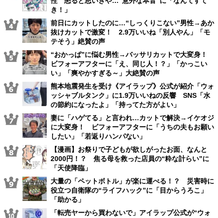
性 怒ると思いきや…“意外な本音”に「なんてすて
き！」
前日にカットしたのに…“しっくりこない”男性→あか
抜けカットで激変！ 2.9万いいね「別人やん」「モ
テそう」絶賛の声
“おかっぱ”に悩む男性→バッサリカットで大変身！
ビフォーアフターに「え、同じ人！？」「かっこい
い」「爽やかすぎる～」大絶賛の声
熊本地震発生を受け《アイラップ》公式が紹介「ウォ
ッシャブルタンク」に1.9万いいねの反響 SNS「水
の節約になったよ」「持ってた方がよい」
妻に「ハゲてる」と言われ…カットで解決→イケオジ
に大変身！ ビフォーアフターに「うちの夫もお願い
したい」「若返りハンパない」
【漫画】お祭りで子どもが欲しがったお面、なんと
2000円！？ 焦る母を救った店員の“粋な計らい”に
「天使降臨」
大量の「ペットボトル」が楽に運べる！？ 災害時に
役立つ自衛隊の“ライフハック”に「目からうろこ」
「助かる」
「転売ヤーから買わないで」アイラップ公式が“ウォ