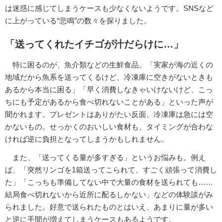
は迷惑に感じてしまうケースも少なくないようです。SNSなど
に上がっている“悲鳴”の数々を探りました。
「送ってくれたイチゴが汁だらけに…」
特に困るのが、魚介類などの生鮮食品。「実家が海の近くの
地域だから魚系を送ってくるけど、冷凍庫に空きがないときも
あるから本当に困る」「早く消費しなきゃいけないけど、こっ
ちにも予定があるから食べ切れないことがある」といった声が
聞かれます。プレゼントはありがたい反面、冷凍庫は急には空
かないもの。せっかくのおいしい食材も、タイミングが合わな
ければ逆に負担となってしまうかもしれません。
また、「送ってくる量が多すぎる」というお悩みも。例え
ば、「突然リンゴを1箱送ってこられて、すごく頑張って消費し
た」「こっちも準備してない中で大量の食材を送られても……
結局食べ切れないから近所に配るしかない」などの体験談がみ
られました。好意で送られたものとはいえ、あまりに量が多い
と逆に手間が増えてしまうケースもあるようです。