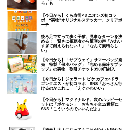
ろ」も
【今日から】くら寿司×ミニオンズ初コラ
ボ “実物”オリジナルステッカー、クリアポ
ーチ
後ろ足で立って歩く子猫、見事なターンを決
める！ 賢さに視聴者から驚嘆の声「かわい
すぎて耐えられない！」「なんて素晴らし
い」
【今日から】「サブウェイ」サマーバッグ発
売 特製「保冷バッグ」「包める保冷サブラ
ップ」の実物 割引チケット3500円封入
【今日から】ジェラート ピケ カフェ×ドラ
ゴンクエストが初コラボ SNS「おっさん行
けるのかこれ…」「えぐかわいい」
【今日から】マクドナルド、次のハッピーセ
ットは「ポケモン」 おもちゃ全12種類に
SNS「こういうのでいいんだよ」
【漫画】大人になってもこれがないと眠れな