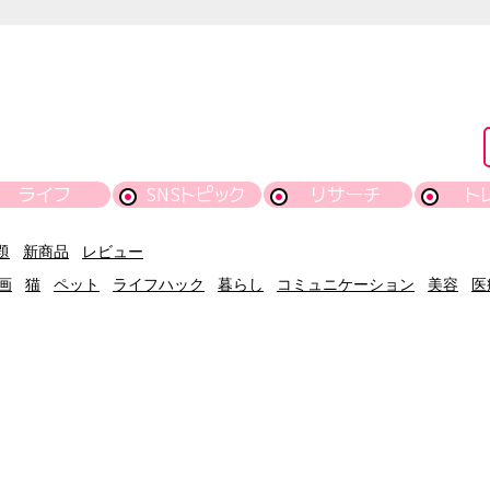
ライフ
SNSトピック
リサーチ
ト
題
新商品
レビュー
画
猫
ペット
ライフハック
暮らし
コミュニケーション
美容
医