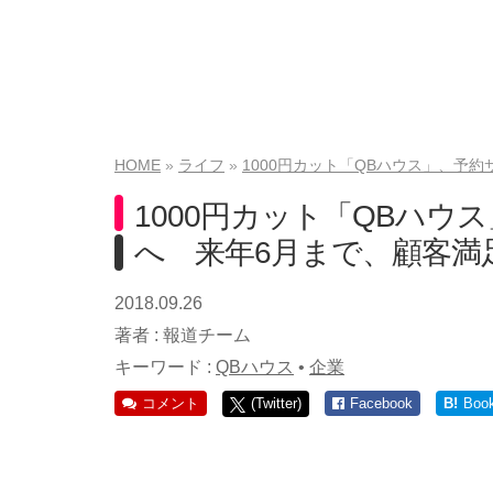
HOME
ライフ
1000円カット「QBハウス」、予
1000円カット「QBハ
へ 来年6月まで、顧客満
2018.09.26
著者 :
報道チーム
キーワード :
QBハウス
•
企業
コメント
(Twitter)
Facebook
B!
Boo