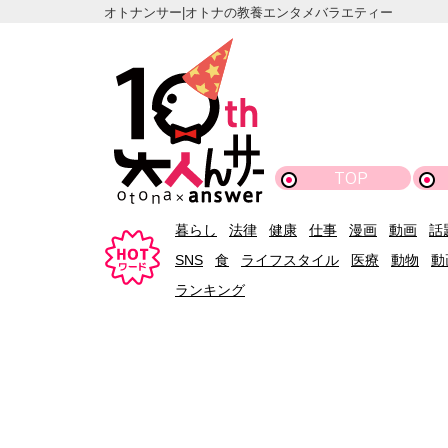
オトナンサー|オトナの教養エンタメバラエティー
TOP
暮らし
法律
健康
仕事
漫画
動画
話
SNS
食
ライフスタイル
医療
動物
動
ランキング