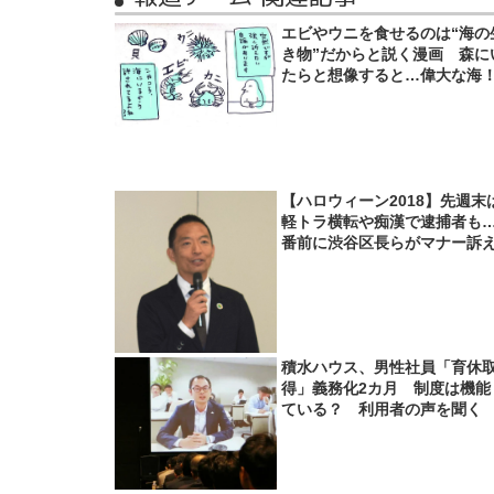
エビやウニを食せるのは“海の
き物”だからと説く漫画 森に
たらと想像すると…偉大な海
【ハロウィーン2018】先週末
軽トラ横転や痴漢で逮捕者も
番前に渋谷区長らがマナー訴
積水ハウス、男性社員「育休
得」義務化2カ月 制度は機能
ている？ 利用者の声を聞く