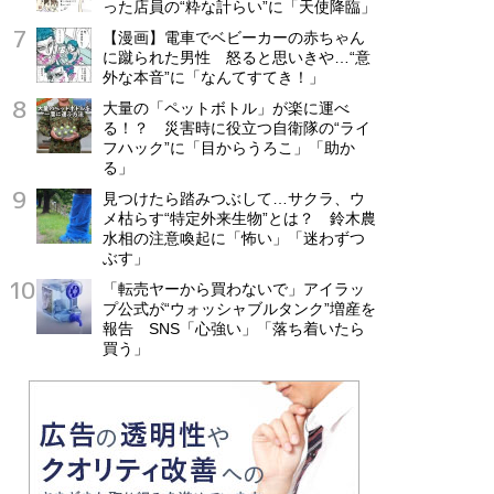
った店員の“粋な計らい”に「天使降臨」
【漫画】電車でベビーカーの赤ちゃん
に蹴られた男性 怒ると思いきや…“意
外な本音”に「なんてすてき！」
大量の「ペットボトル」が楽に運べ
る！？ 災害時に役立つ自衛隊の“ライ
フハック”に「目からうろこ」「助か
る」
見つけたら踏みつぶして…サクラ、ウ
メ枯らす“特定外来生物”とは？ 鈴木農
水相の注意喚起に「怖い」「迷わずつ
ぶす」
「転売ヤーから買わないで」アイラッ
プ公式が“ウォッシャブルタンク”増産を
報告 SNS「心強い」「落ち着いたら
買う」