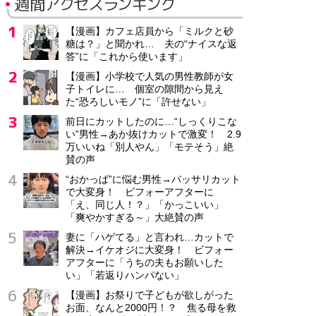
週間アクセスランキング
【漫画】カフェ店員から「ミルクと砂
糖は？」と聞かれ… 夫の“ナイスな返
答”に「これから使います」
【漫画】小学校で人気の男性教師が女
子トイレに… 個室の隙間から見え
た“恐ろしいモノ”に「許せない」
前日にカットしたのに…“しっくりこな
い”男性→あか抜けカットで激変！ 2.9
万いいね「別人やん」「モテそう」絶
賛の声
“おかっぱ”に悩む男性→バッサリカット
で大変身！ ビフォーアフターに
「え、同じ人！？」「かっこいい」
「爽やかすぎる～」大絶賛の声
妻に「ハゲてる」と言われ…カットで
解決→イケオジに大変身！ ビフォー
アフターに「うちの夫もお願いした
い」「若返りハンパない」
【漫画】お祭りで子どもが欲しがった
お面、なんと2000円！？ 焦る母を救