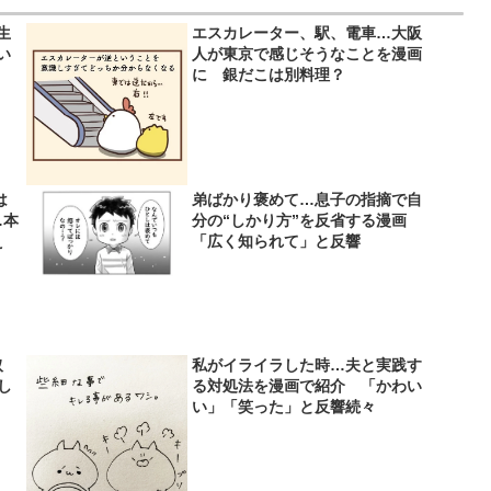
生
エスカレーター、駅、電車…大阪
い
人が東京で感じそうなことを漫画
！
に 銀だこは別料理？
は
弟ばかり褒めて…息子の指摘で自
…本
分の“しかり方”を反省する漫画
え
「広く知られて」と反響
取
私がイライラした時…夫と実践す
し
る対処法を漫画で紹介 「かわい
い」「笑った」と反響続々