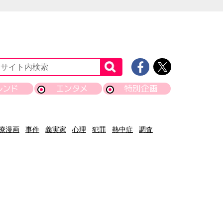
レンド
エンタメ
特別企画
療漫画
事件
義実家
心理
犯罪
熱中症
調査