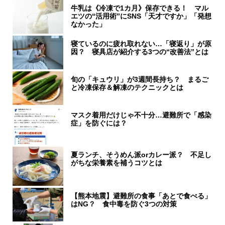
牛乳は《冷凍で1カ月》保存できる！ マル
エツの“活用術”にSNS「天才ですか」「発想
なかった」
寝ているのに疲れ取れない…「寝返り」が原
因？ 寝具店が紹介する3つの“改善法”とは
旬の「キュウリ」が3週間長持ち？ まるご
と冷凍保存＆解凍のテクニックとは
マスク着用だけじゃ不十分…避難所で「感染
症」を防ぐには？
夏ランチ、そうめん派orカレー派？ 不足し
がちな栄養素を補うコツとは
【熊本地震】避難所の食事「あとで食べる」
はNG？ 食中毒を防ぐ3つの対策