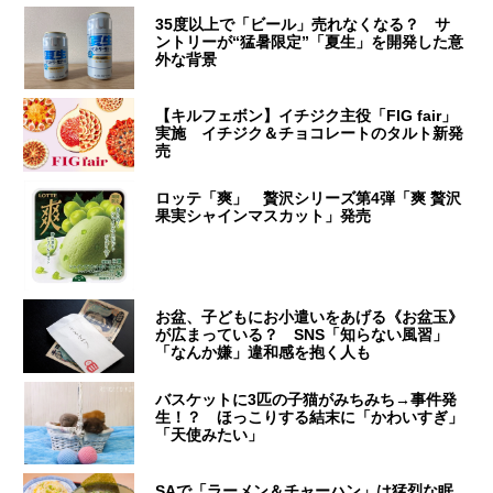
35度以上で「ビール」売れなくなる？ サ
ントリーが“猛暑限定”「夏生」を開発した意
外な背景
【キルフェボン】イチジク主役「FIG fair」
実施 イチジク＆チョコレートのタルト新発
売
ロッテ「爽」 贅沢シリーズ第4弾「爽 贅沢
果実シャインマスカット」発売
お盆、子どもにお小遣いをあげる《お盆玉》
が広まっている？ SNS「知らない風習」
「なんか嫌」違和感を抱く人も
バスケットに3匹の子猫がみちみち→事件発
生！？ ほっこりする結末に「かわいすぎ」
「天使みたい」
SAで「ラーメン＆チャーハン」は猛烈な眠