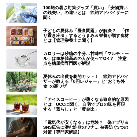
100均の暑さ対策グッズ「買い」「安物買い
の銭失い」の違いとは 節約アドバイザーに
聞く
子どもの夏休み「昼食問題」が解決？ 「作
り置き冷凍」するとうまみ＆栄養が増す食材
とは【管理栄養士に聞く】
カロリーは砂糖の半分…甘味料「マルチトー
ル」は血糖値高めの人が使ってOK？ 注意
点を糖尿病専門医が解説
夏休みの出費を劇的カット！ 節約アドバイ
ザーが教える「0円レジャー」と“おうち外
食”の裏ワザ
「アイスコーヒー」が薄くなる致命的な原因
とは UCCに聞く、自宅でプロの味を再現
する「蒸らし」と「黄金比」
「電気代が安くなる」は危険？ 偽アプリ＆
SNS広告に潜む詐欺のワナ… 被害防ぐ3つの
対策【専門家解説】