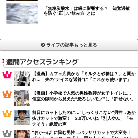
「無糖炭酸水」は歯に影響する？ 知覚過敏
を防ぐ“正しい飲み方”とは
ライフの記事もっと見る
週間アクセスランキング
【漫画】カフェ店員から「ミルクと砂糖は？」と聞か
れ… 夫の“ナイスな返答”に「これから使います」
【漫画】小学校で人気の男性教師が女子トイレに…
個室の隙間から見えた“恐ろしいモノ”に「許せない」
前日にカットしたのに…“しっくりこない”男性→あか
抜けカットで激変！ 2.9万いいね「別人やん」「モ
テそう」絶賛の声
“おかっぱ”に悩む男性→バッサリカットで大変身！