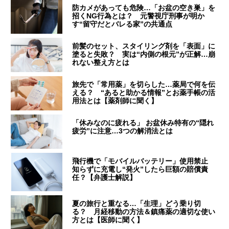
防カメがあっても危険…「お盆の空き巣」を
招くNG行為とは？ 元警視庁刑事が明か
す“留守だとバレる家”の共通点
前髪のセット、スタイリング剤を「表面」に
塗ると失敗？ 実は“内側の根元”が正解…崩
れない整え方とは
旅先で「常用薬」を切らした…薬局で何を伝
える？ “あると助かる情報”とお薬手帳の活
用法とは【薬剤師に聞く】
「休みなのに疲れる」 お盆休み特有の“隠れ
疲労”に注意…3つの解消法とは
飛行機で「モバイルバッテリー」使用禁止
知らずに充電し“発火”したら巨額の賠償責
任？【弁護士解説】
夏の旅行と重なる…「生理」どう乗り切
る？ 月経移動の方法＆鎮痛薬の適切な使い
方とは【医師に聞く】