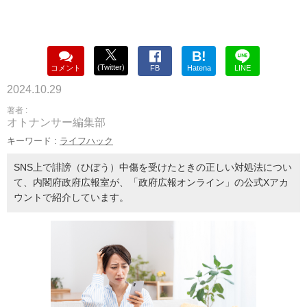
B!
(Twitter)
コメント
FB
Hatena
LINE
2024.10.29
著者 :
オトナンサー編集部
キーワード :
ライフハック
SNS上で誹謗（ひぼう）中傷を受けたときの正しい対処法につい
て、内閣府政府広報室が、「政府広報オンライン」の公式Xアカ
ウントで紹介しています。