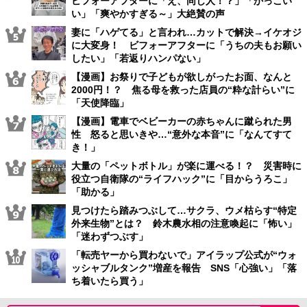
ビフォーアフターに「え、同じ人！？」「かっこい
い」「爽やかすぎる～」大絶賛の声
妻に「ハゲてる」と言われ…カットで解決→イケオジ
に大変身！ ビフォーアフターに「うちの夫もお願い
したい」「若返りハンパない」
【漫画】お祭りで子どもが欲しがったお面、なんと
2000円！？ 焦る母を救った店員の“粋な計らい”に
「天使降臨」
【漫画】電車でベビーカーの赤ちゃんに蹴られた男
性 怒ると思いきや…“意外な本音”に「なんてすて
き！」
大量の「ペットボトル」が楽に運べる！？ 災害時に
役立つ自衛隊の“ライフハック”に「目からうろこ」
「助かる」
見つけたら踏みつぶして…サクラ、ウメ枯らす“特定
外来生物”とは？ 鈴木農水相の注意喚起に「怖い」
「迷わずつぶす」
「転売ヤーから買わないで」アイラップ公式が“ウォ
ッシャブルタンク”増産を報告 SNS「心強い」「落
ち着いたら買う」