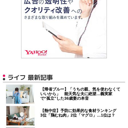
ライフ 最新記事
【帰省ブルー】「うちの親、気を使わなくて
いいから」 能天気な夫に絶望…義実家
で“孤立”した36歳妻の本音
【熱中症】予防に効果的な食材ランキング
3位「鶏むね肉」2位「マグロ」…1位は？