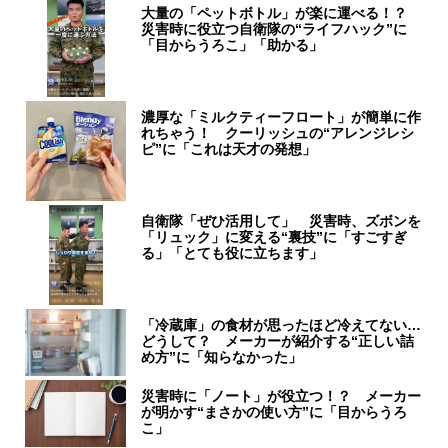
大量の「ペットボトル」が楽に運べる！？
災害時に役立つ自衛隊の“ライフハック”に
「目からうろこ」「助かる」
濃厚な「ミルクティーフロート」が簡単に作
れちゃう！ クーリッシュの“アレンジレシ
ピ”に「これは天才の発想」
自衛隊「ぜひ活用して」 災害時、ズボンを
「リュック」に変える“裏技”に「すごすぎ
る」「とても役に立ちます」
「冷蔵庫」の食材が思ったほど冷えてない…
どうして？ メーカーが紹介する“正しい詰
め方”に「知らなかった」
災害時に「ノート」が役立つ！？ メーカー
が明かす“まさかの使い方”に「目からうろ
こ」