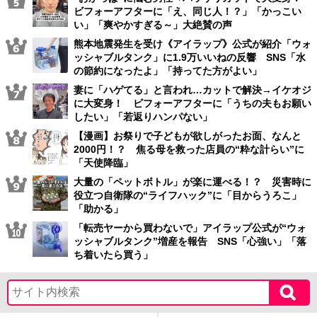
ビフォーアフターに「え、同じ人！？」「かっこい
い」「爽やかすぎる～」大絶賛の声
熊本地震発生を受け《アイラップ》公式が紹介「ウォ
ッシャブルタンク」に1.9万いいねの反響 SNS「水
の節約になったよ」「持ってた方がよい」
妻に「ハゲてる」と言われ…カットで解決→イケオジ
に大変身！ ビフォーアフターに「うちの夫もお願い
したい」「若返りハンパない」
【漫画】お祭りで子どもが欲しがったお面、なんと
2000円！？ 焦る母を救った店員の“粋な計らい”に
「天使降臨」
大量の「ペットボトル」が楽に運べる！？ 災害時に
役立つ自衛隊の“ライフハック”に「目からうろこ」
「助かる」
「転売ヤーから買わないで」アイラップ公式が“ウォ
ッシャブルタンク”増産を報告 SNS「心強い」「落
ち着いたら買う」