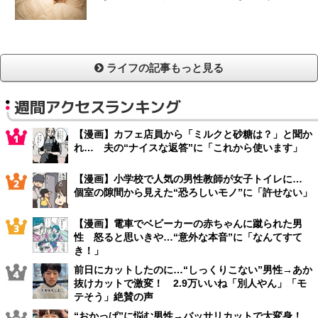
ライフの記事もっと見る
週間アクセスランキング
【漫画】カフェ店員から「ミルクと砂糖は？」と聞か
れ… 夫の“ナイスな返答”に「これから使います」
【漫画】小学校で人気の男性教師が女子トイレに…
個室の隙間から見えた“恐ろしいモノ”に「許せない」
【漫画】電車でベビーカーの赤ちゃんに蹴られた男
性 怒ると思いきや…“意外な本音”に「なんてすて
き！」
前日にカットしたのに…“しっくりこない”男性→あか
抜けカットで激変！ 2.9万いいね「別人やん」「モ
テそう」絶賛の声
“おかっぱ”に悩む男性→バッサリカットで大変身！