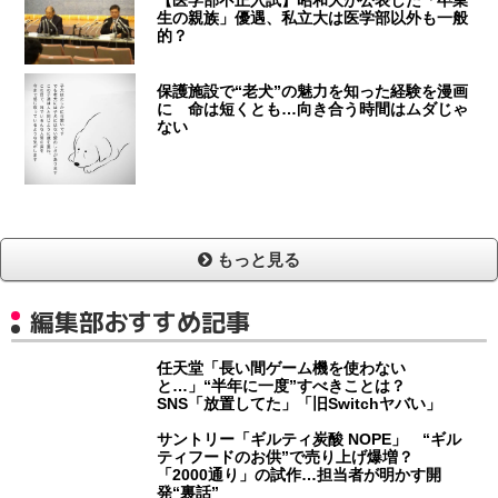
【医学部不正入試】昭和大が公表した「卒業
生の親族」優遇、私立大は医学部以外も一般
的？
保護施設で“老犬”の魅力を知った経験を漫画
に 命は短くとも…向き合う時間はムダじゃ
ない
もっと見る
編集部おすすめ記事
任天堂「長い間ゲーム機を使わない
と…」“半年に一度”すべきことは？
SNS「放置してた」「旧Switchヤバい」
サントリー「ギルティ炭酸 NOPE」 “ギル
ティフードのお供”で売り上げ爆増？
「2000通り」の試作…担当者が明かす開
発“裏話”