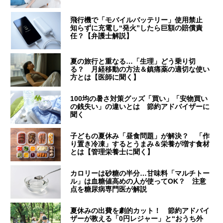
飛行機で「モバイルバッテリー」使用禁止
知らずに充電し“発火”したら巨額の賠償責
任？【弁護士解説】
夏の旅行と重なる…「生理」どう乗り切
る？ 月経移動の方法＆鎮痛薬の適切な使い
方とは【医師に聞く】
100均の暑さ対策グッズ「買い」「安物買い
の銭失い」の違いとは 節約アドバイザーに
聞く
子どもの夏休み「昼食問題」が解決？ 「作
り置き冷凍」するとうまみ＆栄養が増す食材
とは【管理栄養士に聞く】
カロリーは砂糖の半分…甘味料「マルチトー
ル」は血糖値高めの人が使ってOK？ 注意
点を糖尿病専門医が解説
夏休みの出費を劇的カット！ 節約アドバイ
ザーが教える「0円レジャー」と“おうち外