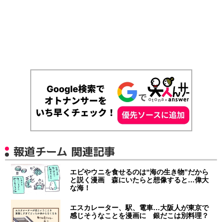
報道チーム 関連記事
エビやウニを食せるのは“海の生き物”だから
と説く漫画 森にいたらと想像すると…偉大
な海！
エスカレーター、駅、電車…大阪人が東京で
感じそうなことを漫画に 銀だこは別料理？