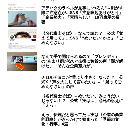
アヲハタのラベルが見事に“ぺろん”→剥がす
際に注意点が…SNS「注意喚起ありがとう」
「企業努力」「素晴らしい」16万表示の反
響
《名代富士そば》←なんて読む？ 公式「覚
えて帰って」…SNS「“めいだい”かと」「ご
めんなさい」
なんで手で開けられるの？「ブレンディ」
の“あまり例がない”技術に称賛の声「謎が解
けた」「そんな企業努力が」
チロルチョコが“昔より小さく”なった？ 公
式X「声を大にして言いたい」←「疑ってご
めんなさい」の声
《名代富士そば》←めいだい、みょうだい…
じゃない！？ 公式「実は…」必死の訴えに
「えっ」
えっ、伝統だと思ってた…実は《企業の商業
的戦略》がきっかけで始まった「季節の文
化・行事」4選