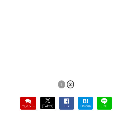
1
2
B!
(Twitter)
コメント
FB
Hatena
LINE