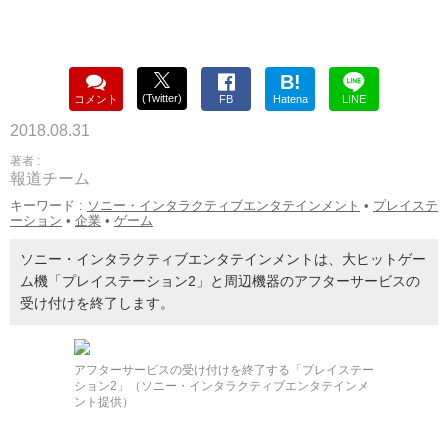
B!
(Twitter)
コメント
FB
Hatena
LINE
2018.08.31
著者 :
報道チーム
キーワード :
ソニー・インタラクティブエンタテインメント
•
プレイステ
ーション
•
企業
•
ゲーム
ソニー・インタラクティブエンタテインメントは、大ヒットゲー
ム機「プレイステーション2」と周辺機器のアフターサービスの
受け付けを終了します。
アフターサービスの受け付けを終了する「プレイステー
ション2」（ソニー・インタラクティブエンタテインメ
ント提供）