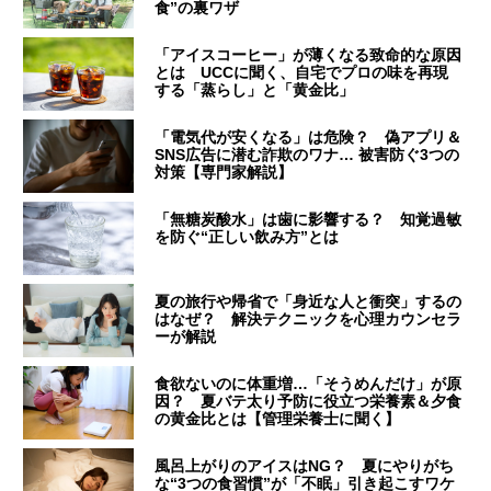
食”の裏ワザ
「アイスコーヒー」が薄くなる致命的な原因
とは UCCに聞く、自宅でプロの味を再現
する「蒸らし」と「黄金比」
「電気代が安くなる」は危険？ 偽アプリ＆
SNS広告に潜む詐欺のワナ… 被害防ぐ3つの
対策【専門家解説】
「無糖炭酸水」は歯に影響する？ 知覚過敏
を防ぐ“正しい飲み方”とは
夏の旅行や帰省で「身近な人と衝突」するの
はなぜ？ 解決テクニックを心理カウンセラ
ーが解説
食欲ないのに体重増…「そうめんだけ」が原
因？ 夏バテ太り予防に役立つ栄養素＆夕食
の黄金比とは【管理栄養士に聞く】
風呂上がりのアイスはNG？ 夏にやりがち
な“3つの食習慣”が「不眠」引き起こすワケ