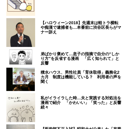
【ハロウィーン2018】先週末は軽トラ横転
や痴漢で逮捕者も…本番前に渋谷区長らがマ
ナー訴え
弟ばかり褒めて…息子の指摘で自分の“しか
り方”を反省する漫画 「広く知られて」と
反響
積水ハウス、男性社員「育休取得」義務化2
カ月 制度は機能している？ 利用者の声を
聞く
私がイライラした時…夫と実践する対処法を
漫画で紹介 「かわいい」「笑った」と反響
続々