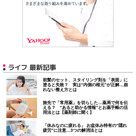
ライフ 最新記事
前髪のセット、スタイリング剤を「表面」に
塗ると失敗？ 実は“内側の根元”が正解…崩
れない整え方とは
旅先で「常用薬」を切らした…薬局で何を伝
える？ “あると助かる情報”とお薬手帳の活
用法とは【薬剤師に聞く】
「休みなのに疲れる」 お盆休み特有の“隠れ
疲労”に注意…3つの解消法とは