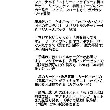
マクドナルド「ストリートファイター」初コ
ラボ！ リュウ、ケン、春麗イメージのバー
ガー発売 フィズ、フロートも“コラボカッ
プ”で登場
築地銀だこ「たまごっち」“たこやきやさん”
同士の初コラボ！ オリジナルステッカー付
き「だんらんパック」登場
「マジでおいしかった」「再販待ってま
す」 サーティワン、新作コラボフレーバー
が人気すぎて《品切れ》謝罪…“販売再開”に
SNS期待高まる
「子連れにはモバイルオーダーが必須で
す」 マクドナルド、次回ハッピーセットで
《販売は店頭のみ》発表も…SNSは「本末転
倒」厳しい声
「星のカービィ×阪急電車」カービィたちの
《電車ごっこ》がフィギュアに！ たくさん
集めると連結できる【カプセルトイ】
「結局、悲しむのは子ども」「もうコラボは
無理では」 マクドナルド、ハッピーセット
また見送り発表…《ポケカ騒動》以降続
く“延期”にSNS反応さまざま