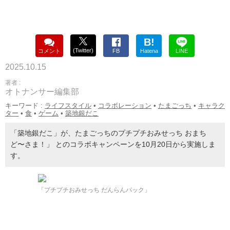
B!
(Twitter)
コメント
FB
Hatena
LINE
2025.10.15
著者 :
オトナンサー編集部
キーワード :
ライフスタイル
•
コラボレーション
•
たまごっち
•
キャラク
ター
•
食
•
ゲーム
•
築地銀だこ
「築地銀だこ」が、たまごっちのプチプチおみせっち おまち
ど〜さま！」 とのコラボキャンペーンを10月20日から実施しま
す。
「プチプチおみせっち だんらんパック」