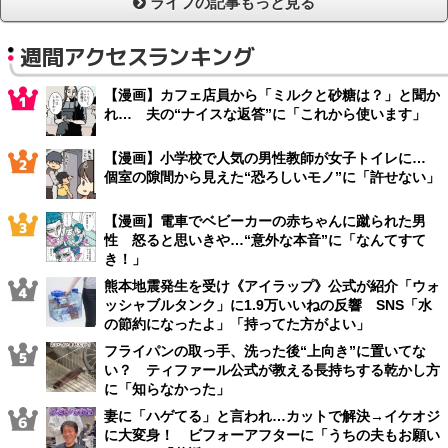
ライフの記事もっと見る
週間アクセスランキング
【漫画】カフェ店員から「ミルクと砂糖は？」と聞か
れ… 夫の“ナイスな返答”に「これから使います」
【漫画】小学校で人気の男性教師が女子トイレに…
個室の隙間から見えた“恐ろしいモノ”に「許せない」
【漫画】電車でベビーカーの赤ちゃんに蹴られた男
性 怒ると思いきや…“意外な本音”に「なんてすて
き！」
熊本地震発生を受け《アイラップ》公式が紹介「ウォ
ッシャブルタンク」に1.9万いいねの反響 SNS「水
の節約になったよ」「持ってた方がよい」
フライパンの取っ手、洗った後“上向き”に置いてな
い？ ティファール公式が教える長持ちする乾かし方
に「知らなかった」
妻に「ハゲてる」と言われ…カットで解決→イケオジ
に大変身！ ビフォーアフターに「うちの夫もお願い