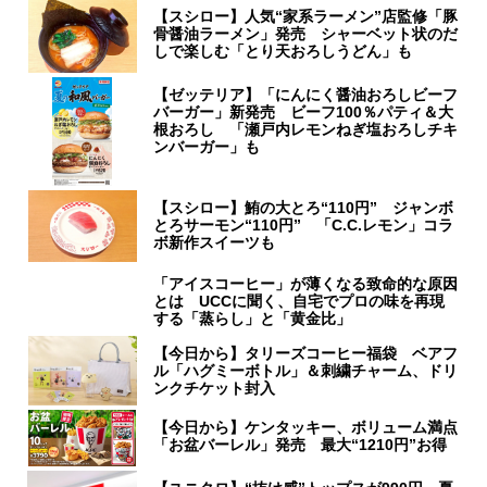
【スシロー】人気“家系ラーメン”店監修「豚
骨醤油ラーメン」発売 シャーベット状のだ
しで楽しむ「とり天おろしうどん」も
【ゼッテリア】「にんにく醤油おろしビーフ
バーガー」新発売 ビーフ100％パティ＆大
根おろし 「瀬戸内レモンねぎ塩おろしチキ
ンバーガー」も
【スシロー】鮪の大とろ“110円” ジャンボ
とろサーモン“110円” 「C.C.レモン」コラ
ボ新作スイーツも
「アイスコーヒー」が薄くなる致命的な原因
とは UCCに聞く、自宅でプロの味を再現
する「蒸らし」と「黄金比」
【今日から】タリーズコーヒー福袋 ベアフ
ル「ハグミーボトル」＆刺繍チャーム、ドリ
ンクチケット封入
【今日から】ケンタッキー、ボリューム満点
「お盆バーレル」発売 最大“1210円”お得