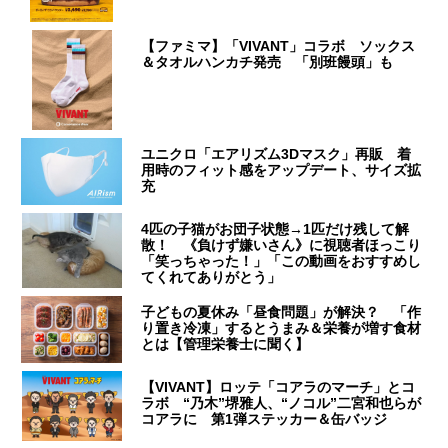
【ファミマ】「VIVANT」コラボ ソックス
＆タオルハンカチ発売 「別班饅頭」も
ユニクロ「エアリズム3Dマスク」再販 着
用時のフィット感をアップデート、サイズ拡
充
4匹の子猫がお団子状態→1匹だけ残して解
散！ 《負けず嫌いさん》に視聴者ほっこり
「笑っちゃった！」「この動画をおすすめし
てくれてありがとう」
子どもの夏休み「昼食問題」が解決？ 「作
り置き冷凍」するとうまみ＆栄養が増す食材
とは【管理栄養士に聞く】
【VIVANT】ロッテ「コアラのマーチ」とコ
ラボ “乃木”堺雅人、“ノコル”二宮和也らが
コアラに 第1弾ステッカー＆缶バッジ