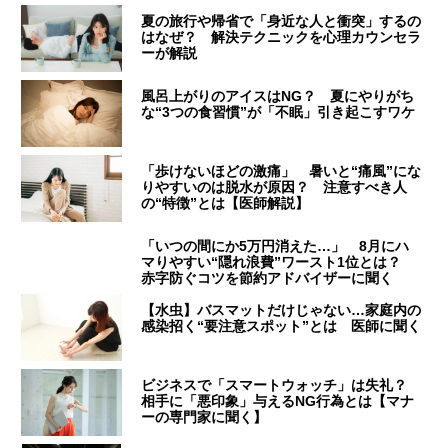
夏の旅行や帰省で「身近な人と衝突」するの
はなぜ？ 解決テクニックを心理カウンセラ
ーが解説
風呂上がりのアイスはNG？ 夏にやりがち
な“3つの食習慣”が「不眠」引き起こすワケ
「歩けないほどの激痛」 暑いと“痛風”にな
りやすいのは脱水が原因？ 注意すべき人
の“特徴”とは【医師解説】
「いつの間にか5万円消えた…」 8月にハ
マりやすい“隠れ浪費”ワースト1位とは？
赤字防ぐコツを節約アドバイザーに聞く
【水虫】バスマットだけじゃない…家庭内の
感染招く“要注意スポット”とは 医師に聞く
ビジネスで「スマートウォッチ」は失礼？
相手に「悪印象」与えるNG行為とは【マナ
ーの専門家に聞く】