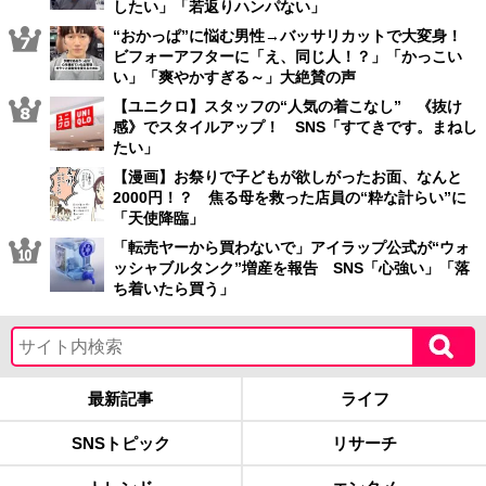
したい」「若返りハンパない」
“おかっぱ”に悩む男性→バッサリカットで大変身！
ビフォーアフターに「え、同じ人！？」「かっこい
い」「爽やかすぎる～」大絶賛の声
【ユニクロ】スタッフの“人気の着こなし” 《抜け
感》でスタイルアップ！ SNS「すてきです。まねし
たい」
【漫画】お祭りで子どもが欲しがったお面、なんと
2000円！？ 焦る母を救った店員の“粋な計らい”に
「天使降臨」
「転売ヤーから買わないで」アイラップ公式が“ウォ
ッシャブルタンク”増産を報告 SNS「心強い」「落
ち着いたら買う」
最新記事
ライフ
SNSトピック
リサーチ