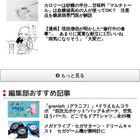
カロリーは砂糖の半分…甘味料「マルチトー
ル」は血糖値高めの人が使ってOK？ 注意
点を糖尿病専門医が解説
【漫画】現役僧侶が明かした“修行中の食
事”… あまりに質素な献立に1万いいね
「病気になりそう」「大変だ」
もっと見る
編集部おすすめ記事
「graniph（グラニフ）」×ドラえもんコラ
ボ “四次元ポケット”バッグ＆ポーチ、空気
ほうパーカ、どこでもドアTシャツ…全20種
メガドライブ・セガサターン・ドリームキャ
スト セガゲーム機が腕時計に