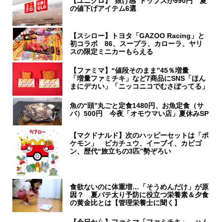
【ユニクロ】“抜け感”トップスが990円 夏
の値下げアイテム6選
【スシロー】トヨタ「GAZOO Racing」と
初コラボ 86、スープラ、カローラ、ヤリ
スの限定ミニカーもらえる
【ファミマ】“値段そのまま”45％増量
「増量ファミチキ」など7商品にSNS「ほん
まにデカい」「ニッコニコでむさぼってる」
魚の“頭”丸ごと定食1480円、お魚定食（サ
バ）500円 今夜「オモウマい店」夏休みSP
【マクドナルド】次のハッピーセットは「ポ
ケモン」 ピカチュウ、イーブイ、カビゴ
ン、歴代“旅立ちの3匹”勢ぞろい
食欲ないのに体重増…「そうめんだけ」が原
因？ 夏バテ太り予防に役立つ栄養素＆夕食
の黄金比とは【管理栄養士に聞く】
【今日から】ファミマ「ファミチキ」、ハム