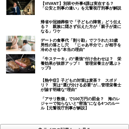
【VIVANT】別班や外事4課は実在する？
「公安と刑事の違い」を元警視庁刑事が解説
帰省や冠婚葬祭で「子どもの障害」どう伝え
る？ 親族に隠さず伝えた方が「親子が楽に
なる」ワケ
デートの食事代「割り勘」でフラれた33歳
男性の落とし穴 「じゃあ半分で」が相手を
冷めさせる“本当の理由”
「牛ステーキ」の“最強”付け合わせは？ 栄
養効果が抜群アップ！ 管理栄養士が選ぶト
ップ3
【熱中症】子どもの対策は麦茶？ スポド
リ？ 実は“選び分ける必要”が…管理栄養士
が諭す明確な“理由”
「アサリ数個」で100万円の罰金？ 海のレ
ジャーで知らないと“密漁”になる4つのルー
ル【元警視庁刑事が解説】