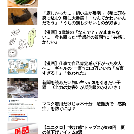
「寂しかった…」飼い主が帰宅→《靴に頭を
突っ込む》猫に大爆笑！「なんてかわいいん
だろう」「うちの猫もクサいものが好き」
【漫画】3歳娘の「なんで？」が止まらな
い… 母も困った“予想外の質問”に「共感し
かない」
【漫画】仕事で自己肯定感が下がった友人
へ… ギャルの“一言”に1.3万いいね「名言
すぎる！」「救われた」
新聞を読みたい飼い主 vs 気を引きたい子
猫 《全力の妨害》が反則級のかわいさ！
マスク着用だけじゃ不十分…避難所で「感染
症」を防ぐには？
【ユニクロ】“抜け感”トップスが990円 夏
の値下げアイテム6選