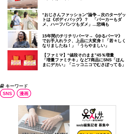
“おじさんファッション”論争→次のターゲッ
トは《ボディバッグ》？ 「パーカーもダ
メ、ハーフパンツもダメ」…悲鳴も
15年間のチリチリパーマ→《ゆるパーマ》
でお手入れラク、上品に大変身！「若々しく
なりましたね！」「うらやましい」
【ファミマ】“値段そのまま”45％増量
「増量ファミチキ」など7商品にSNS「ほん
まにデカい」「ニッコニコでむさぼってる」
キーワード
SNS
漫画