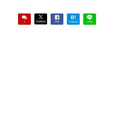
B!
(Twitter)
1
FB
Hatena
LINE