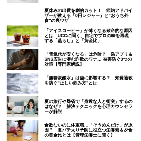
夏休みの出費を劇的カット！ 節約アドバイ
ザーが教える「0円レジャー」と“おうち外
食”の裏ワザ
「アイスコーヒー」が薄くなる致命的な原因
とは UCCに聞く、自宅でプロの味を再現
する「蒸らし」と「黄金比」
「電気代が安くなる」は危険？ 偽アプリ＆
SNS広告に潜む詐欺のワナ… 被害防ぐ3つの
対策【専門家解説】
「無糖炭酸水」は歯に影響する？ 知覚過敏
を防ぐ“正しい飲み方”とは
夏の旅行や帰省で「身近な人と衝突」するの
はなぜ？ 解決テクニックを心理カウンセラ
ーが解説
食欲ないのに体重増…「そうめんだけ」が原
因？ 夏バテ太り予防に役立つ栄養素＆夕食
の黄金比とは【管理栄養士に聞く】