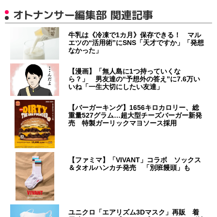
オトナンサー編集部 関連記事
牛乳は《冷凍で1カ月》保存できる！ マル
エツの“活用術”にSNS「天才ですか」「発想
なかった」
【漫画】「無人島に1つ持っていくな
ら？」 男友達の“予想外の答え”に7.6万い
いね「一生大切にしたい友達」
【バーガーキング】1656キロカロリー、総
重量527グラム…超大型チーズバーガー新発
売 特製ガーリックマヨソース採用
【ファミマ】「VIVANT」コラボ ソックス
＆タオルハンカチ発売 「別班饅頭」も
ユニクロ「エアリズム3Dマスク」再販 着