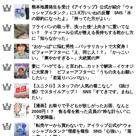
熊本地震発生を受け《アイラップ》公式が紹介「ウォ
ッシャブルタンク」に1.9万いいねの反響 SNS「水
の節約になったよ」「持ってた方がよい」
フライパンの取っ手、洗った後“上向き”に置いてな
い？ ティファール公式が教える長持ちする乾かし方
に「知らなかった」
“おかっぱ”に悩む男性→バッサリカットで大変身！
ビフォーアフターに「え、同じ人！？」「かっこい
い」「爽やかすぎる～」大絶賛の声
妻に「ハゲてる」と言われ…カットで解決→イケオジ
に大変身！ ビフォーアフターに「うちの夫もお願い
したい」「若返りハンパない」
【ユニクロ】スタッフの“人気の着こなし” 《抜け
感》でスタイルアップ！ SNS「すてきです。まねし
たい」
【漫画】お祭りで子どもが欲しがったお面、なんと
2000円！？ 焦る母を救った店員の“粋な計らい”に
「天使降臨」
「転売ヤーから買わないで」アイラップ公式が“ウォ
ッシャブルタンク”増産を報告 SNS「心強い」「落