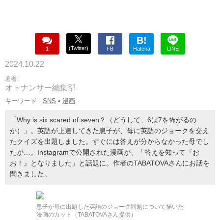
B!
(Twitter)
1
FB
Hatena
LINE
2024.10.22
著者 :
オトナンサー編集部
キーワード :
SNS
•
漫画
「Why is six scared of seven？（どうして、6は7を怖がるの
か）」。英語が上達してきた息子が、母に英語のジョークを交え
たクイズを出題しました。すぐには答えが分からなかった母でし
たが…。Instagramで公開された漫画が、「答えを知って『お
お！』となりました」と話題に。作者のTABATOVAさんにお話を
聞きました。
息子が母に出題した英語のジョーク問題について描いた
漫画のカット（TABATOVAさん提供）