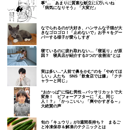
事”… あまりに質素な献立に1万いいね
「病気になりそう」「大変だ」
なでられるのが大好き、ハンサムな子猫が大
きなゴロゴロ！「止めないで」お手々をグー
パーする様子が愛らしすぎ
寝ているのに疲れ取れない…「寝返り」が原
因？ 寝具店が紹介する3つの“改善法”とは
実は多い…“人前で鼻をかむ”のを「やめてほ
しい」人たち SNS「飲食店では嫌」「クチ
ャラーと同じ」
“おかっぱ”に悩む男性→バッサリカットで大
変身！ ビフォーアフターに「え、同じ
人！？」「かっこいい」「爽やかすぎる～」
大絶賛の声
旬の「キュウリ」が3週間長持ち？ まるご
と冷凍保存＆解凍のテクニックとは