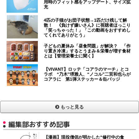
用時のフィット感をアップデート、サイズ拡
充
4匹の子猫がお団子状態→1匹だけ残して解
散！ 《負けず嫌いさん》に視聴者ほっこり
「笑っちゃった！」「この動画をおすすめし
てくれてありがとう」
子どもの夏休み「昼食問題」が解決？ 「作
り置き冷凍」するとうまみ＆栄養が増す食材
とは【管理栄養士に聞く】
【VIVANT】ロッテ「コアラのマーチ」とコ
ラボ “乃木”堺雅人、“ノコル”二宮和也らが
コアラに 第1弾ステッカー＆缶バッジ
もっと見る
編集部おすすめ記事
【漫画】現役僧侶が明かした“修行中の食