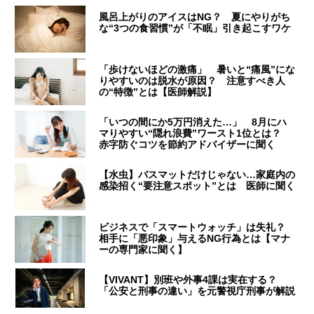
風呂上がりのアイスはNG？ 夏にやりがち
な“3つの食習慣”が「不眠」引き起こすワケ
「歩けないほどの激痛」 暑いと“痛風”にな
りやすいのは脱水が原因？ 注意すべき人
の“特徴”とは【医師解説】
「いつの間にか5万円消えた…」 8月にハ
マりやすい“隠れ浪費”ワースト1位とは？
赤字防ぐコツを節約アドバイザーに聞く
【水虫】バスマットだけじゃない…家庭内の
感染招く“要注意スポット”とは 医師に聞く
ビジネスで「スマートウォッチ」は失礼？
相手に「悪印象」与えるNG行為とは【マナ
ーの専門家に聞く】
【VIVANT】別班や外事4課は実在する？
「公安と刑事の違い」を元警視庁刑事が解説