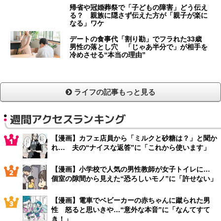
帰省や冠婚葬祭で「子どもの障害」どう伝え
る？ 親族に隠さず伝えた方が「親子が楽に
なる」ワケ
デートの食事代「割り勘」でフラれた33歳
男性の落とし穴 「じゃあ半分で」が相手を
冷めさせる“本当の理由”
ライフの記事もっと見る
週間アクセスランキング
【漫画】カフェ店員から「ミルクと砂糖は？」と聞か
れ… 夫の“ナイスな返答”に「これから使います」
【漫画】小学校で人気の男性教師が女子トイレに…
個室の隙間から見えた“恐ろしいモノ”に「許せない」
【漫画】電車でベビーカーの赤ちゃんに蹴られた男
性 怒ると思いきや…“意外な本音”に「なんてすて
き！」