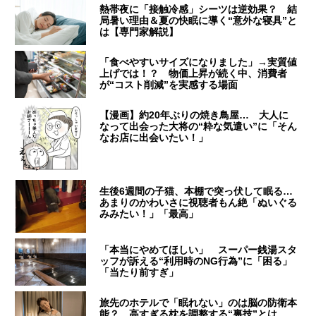
熱帯夜に「接触冷感」シーツは逆効果？ 結
局暑い理由＆夏の快眠に導く“意外な寝具”と
は【専門家解説】
「食べやすいサイズになりました」→実質値
上げでは！？ 物価上昇が続く中、消費者
が“コスト削減”を実感する場面
【漫画】約20年ぶりの焼き鳥屋… 大人に
なって出会った大将の“粋な気遣い”に「そん
なお店に出会いたい！」
生後6週間の子猫、本棚で突っ伏して眠る…
あまりのかわいさに視聴者もん絶「ぬいぐる
みみたい！」「最高」
「本当にやめてほしい」 スーパー銭湯スタ
ッフが訴える“利用時のNG行為”に「困る」
「当たり前すぎ」
旅先のホテルで「眠れない」のは脳の防衛本
能？ 高すぎる枕を調整する“裏技”とは