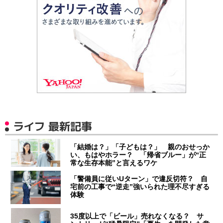
ライフ 最新記事
「結婚は？」「子どもは？」 親のおせっか
い、もはやホラー？ 「帰省ブルー」が“正
常な生存本能”と言えるワケ
「警備員に従いUターン」で違反切符？ 自
宅前の工事で“逆走”強いられた理不尽すぎる
体験
35度以上で「ビール」売れなくなる？ サ