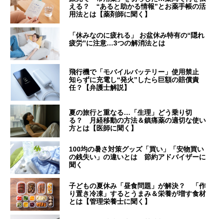
える？ “あると助かる情報”とお薬手帳の活
用法とは【薬剤師に聞く】
「休みなのに疲れる」 お盆休み特有の“隠れ
疲労”に注意…3つの解消法とは
飛行機で「モバイルバッテリー」使用禁止
知らずに充電し“発火”したら巨額の賠償責
任？【弁護士解説】
夏の旅行と重なる…「生理」どう乗り切
る？ 月経移動の方法＆鎮痛薬の適切な使い
方とは【医師に聞く】
100均の暑さ対策グッズ「買い」「安物買い
の銭失い」の違いとは 節約アドバイザーに
聞く
子どもの夏休み「昼食問題」が解決？ 「作
り置き冷凍」するとうまみ＆栄養が増す食材
とは【管理栄養士に聞く】