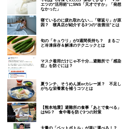
エツの“活用術”にSNS「天才ですか」「発想
なかった」
寝ているのに疲れ取れない…「寝返り」が原
因？ 寝具店が紹介する3つの“改善法”とは
旬の「キュウリ」が3週間長持ち？ まるご
と冷凍保存＆解凍のテクニックとは
マスク着用だけじゃ不十分…避難所で「感染
症」を防ぐには？
夏ランチ、そうめん派orカレー派？ 不足し
がちな栄養素を補うコツとは
【熊本地震】避難所の食事「あとで食べる」
はNG？ 食中毒を防ぐ3つの対策
大量の「ペットボトル」が楽に運べる！？