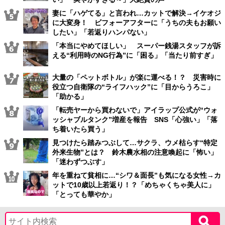
妻に「ハゲてる」と言われ…カットで解決→イケオジ
に大変身！ ビフォーアフターに「うちの夫もお願い
したい」「若返りハンパない」
「本当にやめてほしい」 スーパー銭湯スタッフが訴
える“利用時のNG行為”に「困る」「当たり前すぎ」
大量の「ペットボトル」が楽に運べる！？ 災害時に
役立つ自衛隊の“ライフハック”に「目からうろこ」
「助かる」
「転売ヤーから買わないで」アイラップ公式が“ウォ
ッシャブルタンク”増産を報告 SNS「心強い」「落
ち着いたら買う」
見つけたら踏みつぶして…サクラ、ウメ枯らす“特定
外来生物”とは？ 鈴木農水相の注意喚起に「怖い」
「迷わずつぶす」
年を重ねて貧相に…“シワ＆面長”も気になる女性→カ
ットで10歳以上若返り！？「めちゃくちゃ美人に」
「とっても華やか」