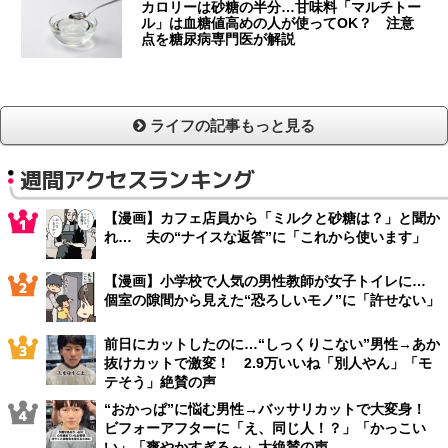
カロリーは砂糖の半分…甘味料「マルチトー
ル」は血糖値高めの人が使ってOK？ 注意
点を糖尿病専門医が解説
ライフの記事もっと見る
週間アクセスランキング
【漫画】カフェ店員から「ミルクと砂糖は？」と聞か
れ… 夫の“ナイスな返答”に「これから使います」
【漫画】小学校で人気の男性教師が女子トイレに…
個室の隙間から見えた“恐ろしいモノ”に「許せない」
前日にカットしたのに…“しっくりこない”男性→あか
抜けカットで激変！ 2.9万いいね「別人やん」「モ
テそう」絶賛の声
“おかっぱ”に悩む男性→バッサリカットで大変身！
ビフォーアフターに「え、同じ人！？」「かっこい
い」「爽やかすぎる～」大絶賛の声