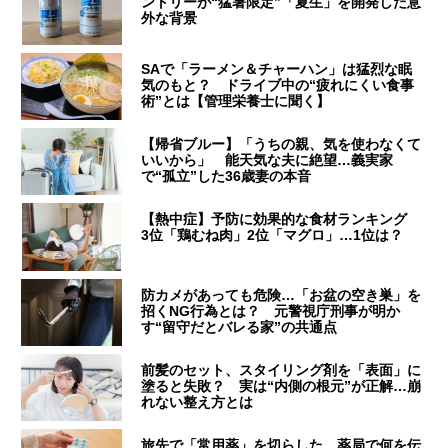
ントリーが“猛暑限定”「夏生」を開発した意
外な背景
SAで「ラーメン＆チャーハン」は猛烈な眠
気のもと？ ドライブ中の“疲れにくい食事
術”とは【管理栄養士に聞く】
【帰省ブルー】「うちの親、気を使わなくて
いいから」 能天気な夫に絶望…義実家
で“孤立”した36歳妻の本音
【熱中症】予防に効果的な食材ランキング
3位「鶏むね肉」2位「マグロ」…1位は？
防カメがあっても危険…「お盆の空き巣」を
招くNG行為とは？ 元警視庁刑事が明か
す“留守だとバレる家”の共通点
前髪のセット、スタイリング剤を「表面」に
塗ると失敗？ 実は“内側の根元”が正解…崩
れない整え方とは
旅先で「常用薬」を切らした…薬局で何を伝