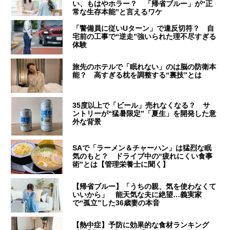
い、もはやホラー？ 「帰省ブルー」が“正
常な生存本能”と言えるワケ
「警備員に従いUターン」で違反切符？ 自
宅前の工事で“逆走”強いられた理不尽すぎる
体験
旅先のホテルで「眠れない」のは脳の防衛本
能？ 高すぎる枕を調整する“裏技”とは
35度以上で「ビール」売れなくなる？ サ
ントリーが“猛暑限定”「夏生」を開発した意
外な背景
SAで「ラーメン＆チャーハン」は猛烈な眠
気のもと？ ドライブ中の“疲れにくい食事
術”とは【管理栄養士に聞く】
【帰省ブルー】「うちの親、気を使わなくて
いいから」 能天気な夫に絶望…義実家
で“孤立”した36歳妻の本音
【熱中症】予防に効果的な食材ランキング