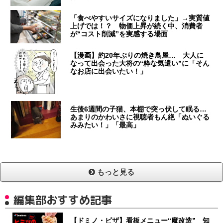
「食べやすいサイズになりました」→実質値
上げでは！？ 物価上昇が続く中、消費者
が“コスト削減”を実感する場面
【漫画】約20年ぶりの焼き鳥屋… 大人に
なって出会った大将の“粋な気遣い”に「そん
なお店に出会いたい！」
生後6週間の子猫、本棚で突っ伏して眠る…
あまりのかわいさに視聴者もん絶「ぬいぐる
みみたい！」「最高」
もっと見る
編集部おすすめ記事
【ドミノ・ピザ】看板メニュー“魔改造” 知