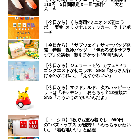
110円 5日間限定＆一皿“無料” 「大と
ろ」も
【今日から】くら寿司×ミニオンズ初コラ
ボ “実物”オリジナルステッカー、クリアポ
ーチ
【今日から】「サブウェイ」サマーバッグ発
売 特製「保冷バッグ」「包める保冷サブラ
ップ」の実物 割引チケット3500円封入
【今日から】ジェラート ピケ カフェ×ドラ
ゴンクエストが初コラボ SNS「おっさん行
けるのかこれ…」「えぐかわいい」
【今日から】マクドナルド、次のハッピーセ
ットは「ポケモン」 おもちゃ全12種類に
SNS「こういうのでいいんだよ」
【ユニクロ】1枚でも重ね着でも…990円
の“バズトップス”が優秀！「めっちゃかわい
い」「着心地いい」と話題