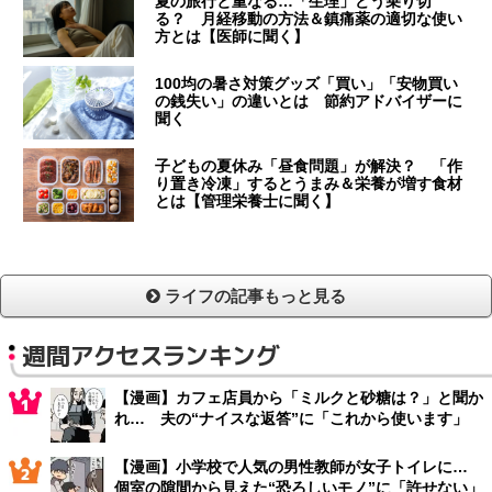
夏の旅行と重なる…「生理」どう乗り切
る？ 月経移動の方法＆鎮痛薬の適切な使い
方とは【医師に聞く】
100均の暑さ対策グッズ「買い」「安物買い
の銭失い」の違いとは 節約アドバイザーに
聞く
子どもの夏休み「昼食問題」が解決？ 「作
り置き冷凍」するとうまみ＆栄養が増す食材
とは【管理栄養士に聞く】
ライフの記事もっと見る
週間アクセスランキング
【漫画】カフェ店員から「ミルクと砂糖は？」と聞か
れ… 夫の“ナイスな返答”に「これから使います」
【漫画】小学校で人気の男性教師が女子トイレに…
個室の隙間から見えた“恐ろしいモノ”に「許せない」