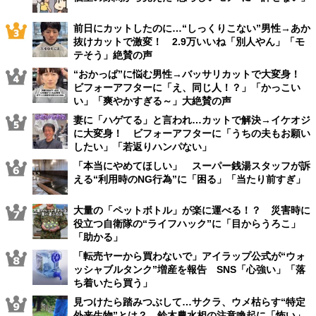
前日にカットしたのに…“しっくりこない”男性→あか
抜けカットで激変！ 2.9万いいね「別人やん」「モ
テそう」絶賛の声
“おかっぱ”に悩む男性→バッサリカットで大変身！
ビフォーアフターに「え、同じ人！？」「かっこい
い」「爽やかすぎる～」大絶賛の声
妻に「ハゲてる」と言われ…カットで解決→イケオジ
に大変身！ ビフォーアフターに「うちの夫もお願い
したい」「若返りハンパない」
「本当にやめてほしい」 スーパー銭湯スタッフが訴
える“利用時のNG行為”に「困る」「当たり前すぎ」
大量の「ペットボトル」が楽に運べる！？ 災害時に
役立つ自衛隊の“ライフハック”に「目からうろこ」
「助かる」
「転売ヤーから買わないで」アイラップ公式が“ウォ
ッシャブルタンク”増産を報告 SNS「心強い」「落
ち着いたら買う」
見つけたら踏みつぶして…サクラ、ウメ枯らす“特定
外来生物”とは？ 鈴木農水相の注意喚起に「怖い」