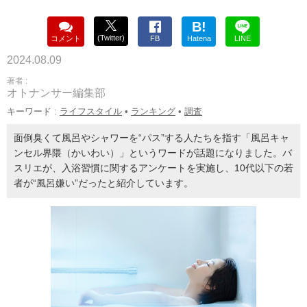
B!
(Twitter)
コメント
FB
Hatena
LINE
2024.08.09
著者 :
オトナンサー編集部
キーワード :
ライフスタイル
•
ランキング
•
調査
面倒臭くて風呂やシャワーを“パス”する人たちを指す「風呂キャ
ンセル界隈（かいわい）」というワードが話題になりました。バ
スリエが、入浴習慣に関するアンケートを実施し、10代以下の若
者が“風呂嫌い”だったと紹介しています。