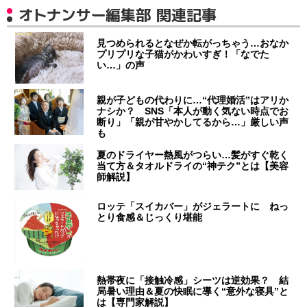
オトナンサー編集部 関連記事
見つめられるとなぜか転がっちゃう…おなか
プリプリな子猫がかわいすぎ！「なでた
い…」の声
親が子どもの代わりに…“代理婚活”はアリか
ナシか？ SNS「本人が動く気ない時点でお
断り」「親が甘やかしてるから…」厳しい声
も
夏のドライヤー熱風がつらい…髪がすぐ乾く
当て方＆タオルドライの“神テク”とは【美容
師解説】
ロッテ「スイカバー」がジェラートに ねっ
とり食感＆じっくり堪能
熱帯夜に「接触冷感」シーツは逆効果？ 結
局暑い理由＆夏の快眠に導く“意外な寝具”と
は【専門家解説】