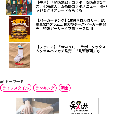
【牛角】「呪術廻戦」コラボ 呪術高専1年
ズ、七海建人、五条悟コラボメニュー 缶バ
ッジ＆クリアカードもらえる
【バーガーキング】1656キロカロリー、総
重量527グラム…超大型チーズバーガー新発
売 特製ガーリックマヨソース採用
【ファミマ】「VIVANT」コラボ ソックス
＆タオルハンカチ発売 「別班饅頭」も
キーワード
ライフスタイル
ランキング
調査