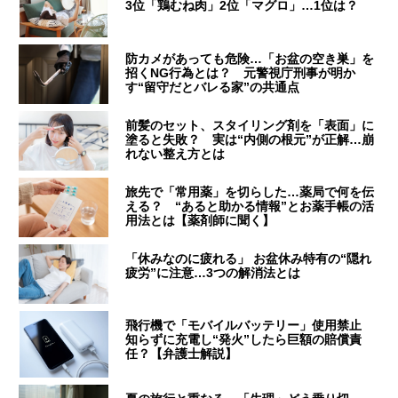
3位「鶏むね肉」2位「マグロ」…1位は？
防カメがあっても危険…「お盆の空き巣」を
招くNG行為とは？ 元警視庁刑事が明か
す“留守だとバレる家”の共通点
前髪のセット、スタイリング剤を「表面」に
塗ると失敗？ 実は“内側の根元”が正解…崩
れない整え方とは
旅先で「常用薬」を切らした…薬局で何を伝
える？ “あると助かる情報”とお薬手帳の活
用法とは【薬剤師に聞く】
「休みなのに疲れる」 お盆休み特有の“隠れ
疲労”に注意…3つの解消法とは
飛行機で「モバイルバッテリー」使用禁止
知らずに充電し“発火”したら巨額の賠償責
任？【弁護士解説】