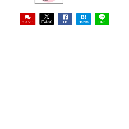
B!
(Twitter)
コメント
FB
Hatena
LINE