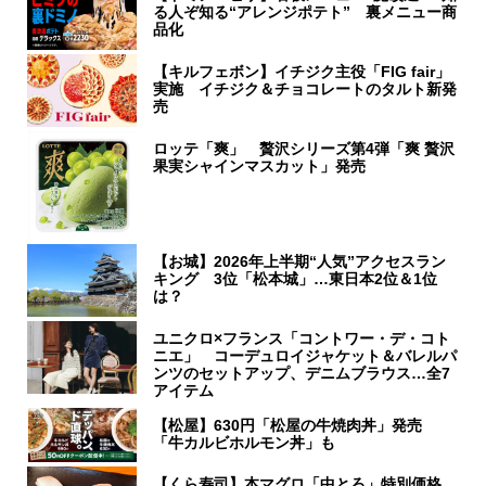
る人ぞ知る“アレンジポテト” 裏メニュー商
品化
【キルフェボン】イチジク主役「FIG fair」
実施 イチジク＆チョコレートのタルト新発
売
ロッテ「爽」 贅沢シリーズ第4弾「爽 贅沢
果実シャインマスカット」発売
【お城】2026年上半期“人気”アクセスラン
キング 3位「松本城」…東日本2位＆1位
は？
ユニクロ×フランス「コントワー・デ・コト
ニエ」 コーデュロイジャケット＆バレルパ
ンツのセットアップ、デニムブラウス…全7
アイテム
【松屋】630円「松屋の牛焼肉丼」発売
「牛カルビホルモン丼」も
【くら寿司】本マグロ「中とろ」特別価格