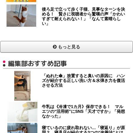
後ろ足で立って歩く子猫、見事なターンを決
める！ 賢さに視聴者から驚嘆の声「かわい
すぎて耐えられない！」「なんて素晴らし
い」
もっと見る
編集部おすすめ記事
「ぬれた傘」放置すると臭いの原因に ハン
ズが紹介する正しい洗い方＆水弾き力を復活
させる方法
牛乳は《冷凍で1カ月》保存できる！ マル
エツの“活用術”にSNS「天才ですか」「発想
なかった」
寝ているのに疲れ取れない…「寝返り」が原
因？ 寝具店が紹介する3つの“改善法”とは