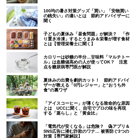
100均の暑さ対策グッズ「買い」「安物買い
の銭失い」の違いとは 節約アドバイザーに
聞く
子どもの夏休み「昼食問題」が解決？ 「作
り置き冷凍」するとうまみ＆栄養が増す食材
とは【管理栄養士に聞く】
カロリーは砂糖の半分…甘味料「マルチトー
ル」は血糖値高めの人が使ってOK？ 注意
点を糖尿病専門医が解説
夏休みの出費を劇的カット！ 節約アドバイ
ザーが教える「0円レジャー」と“おうち外
食”の裏ワザ
「アイスコーヒー」が薄くなる致命的な原因
とは UCCに聞く、自宅でプロの味を再現
する「蒸らし」と「黄金比」
「電気代が安くなる」は危険？ 偽アプリ＆
SNS広告に潜む詐欺のワナ… 被害防ぐ3つの
対策【専門家解説】