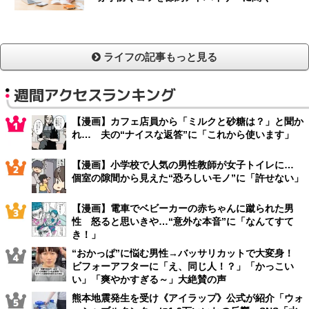
ライフの記事もっと見る
週間アクセスランキング
【漫画】カフェ店員から「ミルクと砂糖は？」と聞か
れ… 夫の“ナイスな返答”に「これから使います」
【漫画】小学校で人気の男性教師が女子トイレに…
個室の隙間から見えた“恐ろしいモノ”に「許せない」
【漫画】電車でベビーカーの赤ちゃんに蹴られた男
性 怒ると思いきや…“意外な本音”に「なんてすて
き！」
“おかっぱ”に悩む男性→バッサリカットで大変身！
ビフォーアフターに「え、同じ人！？」「かっこい
い」「爽やかすぎる～」大絶賛の声
熊本地震発生を受け《アイラップ》公式が紹介「ウォ