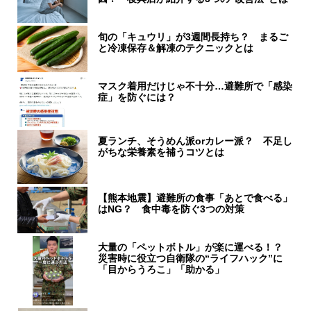
旬の「キュウリ」が3週間長持ち？ まるご
と冷凍保存＆解凍のテクニックとは
マスク着用だけじゃ不十分…避難所で「感染
症」を防ぐには？
夏ランチ、そうめん派orカレー派？ 不足し
がちな栄養素を補うコツとは
【熊本地震】避難所の食事「あとで食べる」
はNG？ 食中毒を防ぐ3つの対策
大量の「ペットボトル」が楽に運べる！？
災害時に役立つ自衛隊の“ライフハック”に
「目からうろこ」「助かる」