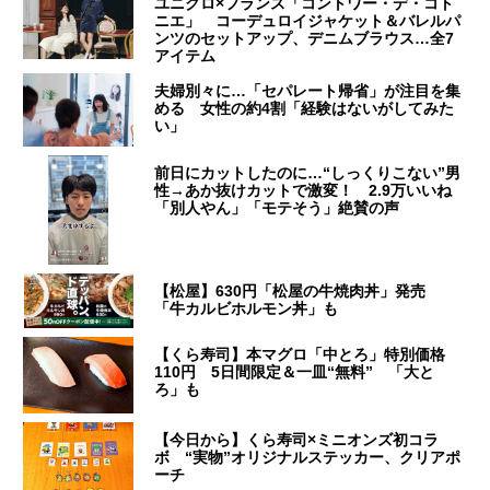
ユニクロ×フランス「コントワー・デ・コト
ニエ」 コーデュロイジャケット＆バレルパ
ンツのセットアップ、デニムブラウス…全7
アイテム
夫婦別々に…「セパレート帰省」が注目を集
める 女性の約4割「経験はないがしてみた
い」
前日にカットしたのに…“しっくりこない”男
性→あか抜けカットで激変！ 2.9万いいね
「別人やん」「モテそう」絶賛の声
【松屋】630円「松屋の牛焼肉丼」発売
「牛カルビホルモン丼」も
【くら寿司】本マグロ「中とろ」特別価格
110円 5日間限定＆一皿“無料” 「大と
ろ」も
【今日から】くら寿司×ミニオンズ初コラ
ボ “実物”オリジナルステッカー、クリアポ
ーチ