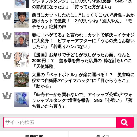
ッシャブルタンク」に1.9万いいねの反響 SNS「水
の節約になったよ」「持ってた方がよい」
前日にカットしたのに…“しっくりこない”男性→あか
抜けカットで激変！ 2.9万いいね「別人やん」「モ
テそう」絶賛の声
妻に「ハゲてる」と言われ…カットで解決→イケオジ
に大変身！ ビフォーアフターに「うちの夫もお願い
したい」「若返りハンパない」
【漫画】お祭りで子どもが欲しがったお面、なんと
2000円！？ 焦る母を救った店員の“粋な計らい”に
「天使降臨」
大量の「ペットボトル」が楽に運べる！？ 災害時に
役立つ自衛隊の“ライフハック”に「目からうろこ」
「助かる」
「転売ヤーから買わないで」アイラップ公式が“ウォ
ッシャブルタンク”増産を報告 SNS「心強い」「落
ち着いたら買う」