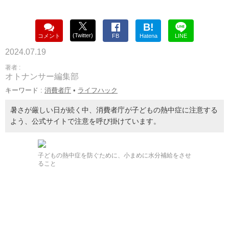
B!
(Twitter)
コメント
FB
Hatena
LINE
2024.07.19
著者 :
オトナンサー編集部
キーワード :
消費者庁
•
ライフハック
暑さが厳しい日が続く中、消費者庁が子どもの熱中症に注意する
よう、公式サイトで注意を呼び掛けています。
子どもの熱中症を防ぐために、小まめに水分補給をさせ
ること