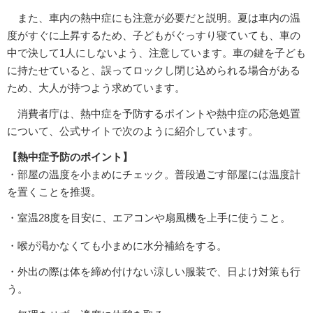
また、車内の熱中症にも注意が必要だと説明。夏は車内の温
度がすぐに上昇するため、子どもがぐっすり寝ていても、車の
中で決して1人にしないよう、注意しています。車の鍵を子ども
に持たせていると、誤ってロックし閉じ込められる場合がある
ため、大人が持つよう求めています。
消費者庁は、熱中症を予防するポイントや熱中症の応急処置
について、公式サイトで次のように紹介しています。
【熱中症予防のポイント】
・部屋の温度を小まめにチェック。普段過ごす部屋には温度計
を置くことを推奨。
・室温28度を目安に、エアコンや扇風機を上手に使うこと。
・喉が渇かなくても小まめに水分補給をする。
・外出の際は体を締め付けない涼しい服装で、日よけ対策も行
う。