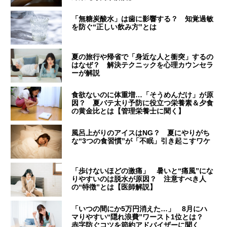
「無糖炭酸水」は歯に影響する？ 知覚過敏
を防ぐ“正しい飲み方”とは
夏の旅行や帰省で「身近な人と衝突」するの
はなぜ？ 解決テクニックを心理カウンセラ
ーが解説
食欲ないのに体重増…「そうめんだけ」が原
因？ 夏バテ太り予防に役立つ栄養素＆夕食
の黄金比とは【管理栄養士に聞く】
風呂上がりのアイスはNG？ 夏にやりがち
な“3つの食習慣”が「不眠」引き起こすワケ
「歩けないほどの激痛」 暑いと“痛風”にな
りやすいのは脱水が原因？ 注意すべき人
の“特徴”とは【医師解説】
「いつの間にか5万円消えた…」 8月にハ
マりやすい“隠れ浪費”ワースト1位とは？
赤字防ぐコツを節約アドバイザーに聞く