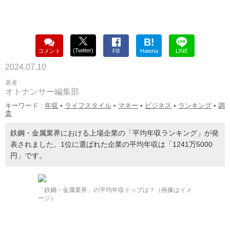
B!
(Twitter)
コメント
FB
Hatena
LINE
2024.07.10
著者 :
オトナンサー編集部
キーワード :
年収
•
ライフスタイル
•
マネー
•
ビジネス
•
ランキング
•
調
査
鉄鋼・金属業界における上場企業の「平均年収ランキング」が発
表されました。1位に選ばれた企業の平均年収は「1241万5000
円」です。
「鉄鋼・金属業界」の平均年収トップは？（画像はイメ
ージ）