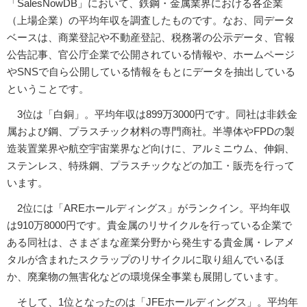
「SalesNowDB」において、鉄鋼・金属業界における各企業
（上場企業）の平均年収を調査したものです。なお、同データ
ベースは、商業登記や不動産登記、税務署の公示データ、官報
公告記事、官公庁企業で公開されている情報や、ホームページ
やSNSで自ら公開している情報をもとにデータを抽出している
ということです。
3位は「白銅」。平均年収は899万3000円です。同社は非鉄金
属および鋼、プラスチック材料の専門商社。半導体やFPDの製
造装置業界や航空宇宙業界など向けに、アルミニウム、伸銅、
ステンレス、特殊鋼、プラスチックなどの加工・販売を行って
います。
2位には「AREホールディングス」がランクイン。平均年収
は910万8000円です。貴金属のリサイクルを行っている企業で
ある同社は、さまざまな産業分野から発生する貴金属・レアメ
タルが含まれたスクラップのリサイクルに取り組んでいるほ
か、廃棄物の無害化などの環境保全事業も展開しています。
そして、1位となったのは「JFEホールディングス」。平均年