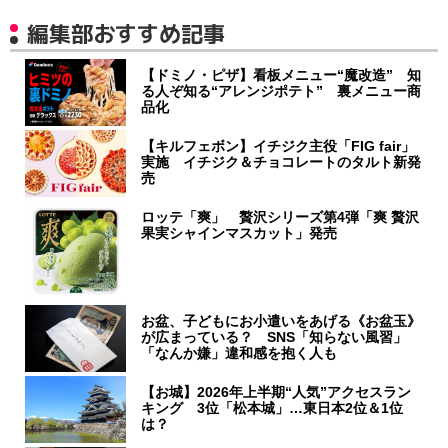
編集部おすすめ記事
【ドミノ・ピザ】看板メニュー“魔改造” 知
る人ぞ知る“アレンジポテト” 裏メニュー商
品化
【キルフェボン】イチジク主役「FIG fair」
実施 イチジク＆チョコレートのタルト新発
売
ロッテ「爽」 贅沢シリーズ第4弾「爽 贅沢
果実シャインマスカット」発売
お盆、子どもにお小遣いをあげる《お盆玉》
が広まっている？ SNS「知らない風習」
「なんか嫌」違和感を抱く人も
【お城】2026年上半期“人気”アクセスラン
キング 3位「松本城」…東日本2位＆1位
は？