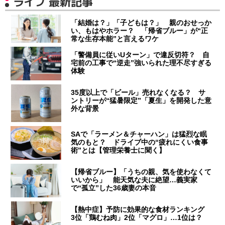
ライフ 最新記事
「結婚は？」「子どもは？」 親のおせっか
い、もはやホラー？ 「帰省ブルー」が“正
常な生存本能”と言えるワケ
「警備員に従いUターン」で違反切符？ 自
宅前の工事で“逆走”強いられた理不尽すぎる
体験
35度以上で「ビール」売れなくなる？ サ
ントリーが“猛暑限定”「夏生」を開発した意
外な背景
SAで「ラーメン＆チャーハン」は猛烈な眠
気のもと？ ドライブ中の“疲れにくい食事
術”とは【管理栄養士に聞く】
【帰省ブルー】「うちの親、気を使わなくて
いいから」 能天気な夫に絶望…義実家
で“孤立”した36歳妻の本音
【熱中症】予防に効果的な食材ランキング
3位「鶏むね肉」2位「マグロ」…1位は？