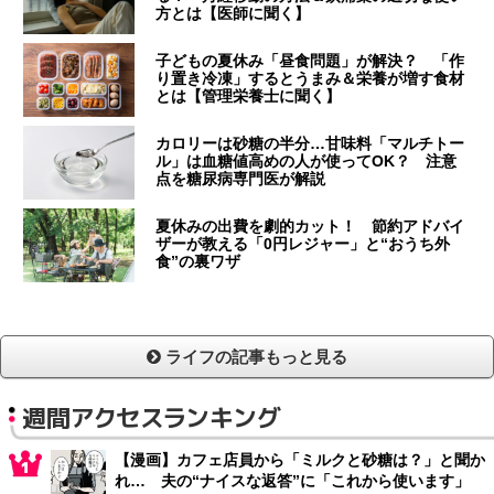
方とは【医師に聞く】
子どもの夏休み「昼食問題」が解決？ 「作
り置き冷凍」するとうまみ＆栄養が増す食材
とは【管理栄養士に聞く】
カロリーは砂糖の半分…甘味料「マルチトー
ル」は血糖値高めの人が使ってOK？ 注意
点を糖尿病専門医が解説
夏休みの出費を劇的カット！ 節約アドバイ
ザーが教える「0円レジャー」と“おうち外
食”の裏ワザ
ライフの記事もっと見る
週間アクセスランキング
【漫画】カフェ店員から「ミルクと砂糖は？」と聞か
れ… 夫の“ナイスな返答”に「これから使います」