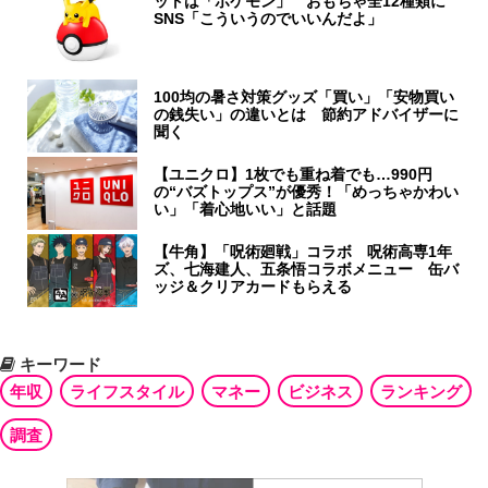
ットは「ポケモン」 おもちゃ全12種類に
SNS「こういうのでいいんだよ」
100均の暑さ対策グッズ「買い」「安物買い
の銭失い」の違いとは 節約アドバイザーに
聞く
【ユニクロ】1枚でも重ね着でも…990円
の“バズトップス”が優秀！「めっちゃかわい
い」「着心地いい」と話題
【牛角】「呪術廻戦」コラボ 呪術高専1年
ズ、七海建人、五条悟コラボメニュー 缶バ
ッジ＆クリアカードもらえる
キーワード
年収
ライフスタイル
マネー
ビジネス
ランキング
調査