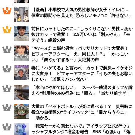
【漫画】小学校で人気の男性教師が女子トイレに…
個室の隙間から見えた“恐ろしいモノ”に「許せない」
前日にカットしたのに…“しっくりこない”男性→あか
抜けカットで激変！ 2.9万いいね「別人やん」「モ
テそう」絶賛の声
“おかっぱ”に悩む男性→バッサリカットで大変身！
ビフォーアフターに「え、同じ人！？」「かっこい
い」「爽やかすぎる～」大絶賛の声
妻に「ハゲてる」と言われ…カットで解決→イケオジ
に大変身！ ビフォーアフターに「うちの夫もお願い
したい」「若返りハンパない」
「本当にやめてほしい」 スーパー銭湯スタッフが訴
える“利用時のNG行為”に「困る」「当たり前すぎ」
大量の「ペットボトル」が楽に運べる！？ 災害時に
役立つ自衛隊の“ライフハック”に「目からうろこ」
「助かる」
「転売ヤーから買わないで」アイラップ公式が“ウォ
ッシャブルタンク”増産を報告 SNS「心強い」「落