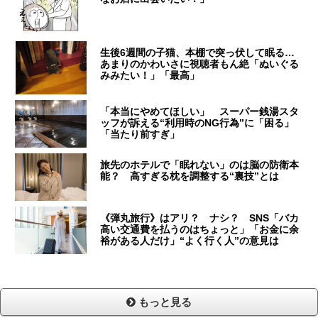
生後6週間の子猫、本棚で突っ伏して眠る…
あまりのかわいさに視聴者もん絶「ぬいぐる
みみたい！」「最高」
「本当にやめてほしい」 スーパー銭湯スタ
ッフが訴える“利用時のNG行為”に「困る」
「当たり前すぎ」
旅先のホテルで「眠れない」のは脳の防衛本
能？ 高すぎる枕を調整する“裏技”とは
《弾丸旅行》はアリ？ ナシ？ SNS「バカ
高い交通費を払うのはちょっと」「お金に余
裕がある人だけ」“よく行く人”の意見は
もっと見る