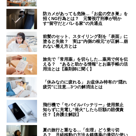
防カメがあっても危険…「お盆の空き巣」を
招くNG行為とは？ 元警視庁刑事が明か
す“留守だとバレる家”の共通点
前髪のセット、スタイリング剤を「表面」に
塗ると失敗？ 実は“内側の根元”が正解…崩
れない整え方とは
旅先で「常用薬」を切らした…薬局で何を伝
える？ “あると助かる情報”とお薬手帳の活
用法とは【薬剤師に聞く】
「休みなのに疲れる」 お盆休み特有の“隠れ
疲労”に注意…3つの解消法とは
飛行機で「モバイルバッテリー」使用禁止
知らずに充電し“発火”したら巨額の賠償責
任？【弁護士解説】
夏の旅行と重なる…「生理」どう乗り切
る？ 月経移動の方法＆鎮痛薬の適切な使い