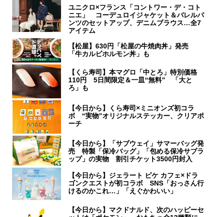
ユニクロ×フランス「コントワー・デ・コト
ニエ」 コーデュロイジャケット＆バレルパ
ンツのセットアップ、デニムブラウス…全7
アイテム
【松屋】630円「松屋の牛焼肉丼」発売
「牛カルビホルモン丼」も
【くら寿司】本マグロ「中とろ」特別価格
110円 5日間限定＆一皿“無料” 「大と
ろ」も
【今日から】くら寿司×ミニオンズ初コラ
ボ “実物”オリジナルステッカー、クリアポ
ーチ
【今日から】「サブウェイ」サマーバッグ発
売 特製「保冷バッグ」「包める保冷サブラ
ップ」の実物 割引チケット3500円封入
【今日から】ジェラート ピケ カフェ×ドラ
ゴンクエストが初コラボ SNS「おっさん行
けるのかこれ…」「えぐかわいい」
【今日から】マクドナルド、次のハッピーセ