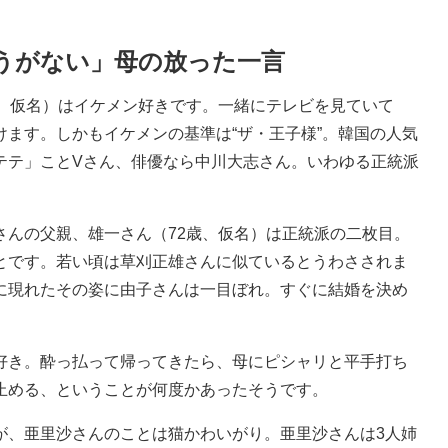
うがない」母の放った一言
、仮名）はイケメン好きです。一緒にテレビを見ていて
ます。しかもイケメンの基準は“ザ・王子様”。韓国の人気
テテ」ことVさん、俳優なら中川大志さん。いわゆる正統派
んの父親、雄一さん（72歳、仮名）は正統派の二枚目。
とです。若い頃は草刈正雄さんに似ているとうわさされま
に現れたその姿に由子さんは一目ぼれ。すぐに結婚を決め
き。酔っ払って帰ってきたら、母にピシャリと平手打ち
止める、ということが何度かあったそうです。
、亜里沙さんのことは猫かわいがり。亜里沙さんは3人姉