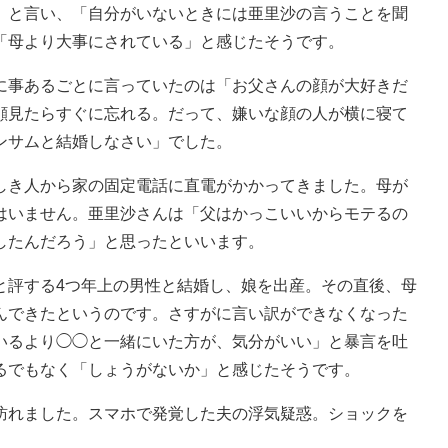
」と言い、「自分がいないときには亜里沙の言うことを聞
「母より大事にされている」と感じたそうです。
事あるごとに言っていたのは「お父さんの顔が大好きだ
顔見たらすぐに忘れる。だって、嫌いな顔の人が横に寝て
ンサムと結婚しなさい」でした。
き人から家の固定電話に直電がかかってきました。母が
はいません。亜里沙さんは「父はかっこいいからモテるの
したんだろう」と思ったといいます。
評する4つ年上の男性と結婚し、娘を出産。その直後、母
んできたというのです。さすがに言い訳ができなくなった
いるより◯◯と一緒にいた方が、気分がいい」と暴言を吐
るでもなく「しょうがないか」と感じたそうです。
れました。スマホで発覚した夫の浮気疑惑。ショックを
。