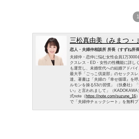
三松真由美（みまつ・
恋人・夫婦仲相談所 所長（すずね所
夫婦仲・恋仲に悩む女性会員1万30
クスレス・ED・女性の性機能に詳し
も運営し、未婚世代への結婚アドバイ
最大手「ごっこ倶楽部」のセックスレ
達。著書は「夫婦の『幸せ循環』を呼
ルモンを操る53の習慣」（扶桑社）「
い』と言われまして」（KADOKAW
式note（
https://note.com/suzune_16
で「夫婦仲チェックシート」を無料プ