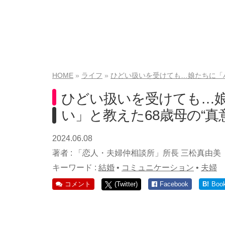
HOME
ライフ
ひどい扱いを受けても…娘たちに「ハ
ひどい扱いを受けても…
い」と教えた68歳母の“真意
2024.06.08
著者 :
「恋人・夫婦仲相談所」所長 三松真由美
キーワード :
結婚
•
コミュニケーション
•
夫婦
コメント
(Twitter)
Facebook
B!
Boo