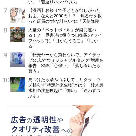
い」「若返りハンパない」
【漫画】お祭りで子どもが欲しがった
お面、なんと2000円！？ 焦る母を救
った店員の“粋な計らい”に「天使降臨」
大量の「ペットボトル」が楽に運べ
る！？ 災害時に役立つ自衛隊の“ライ
フハック”に「目からうろこ」「助か
る」
「転売ヤーから買わないで」アイラッ
プ公式が“ウォッシャブルタンク”増産を
報告 SNS「心強い」「落ち着いたら
買う」
見つけたら踏みつぶして…サクラ、ウ
メ枯らす“特定外来生物”とは？ 鈴木農
水相の注意喚起に「怖い」「迷わずつ
ぶす」