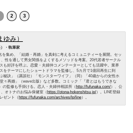
1
2
3
まゆみ）
長）・執筆家
00名を集め、「結婚・再婚」を真剣に考えるコミュニティーを展開。セッ
く、性を通して男女関係をよくするメソッドを考案。20代若者サークル
スも好評を呼ぶ。恋愛・夫婦仲コメンテーターとしても活躍中。業界
スをテーマにしたショートドラマを監修し、5カ月で1億回再生に到
ぶ秘訣」（講談社）「モンスターワイフ」（同）「40歳からの女性ホ
堂々再婚」（wave出版）など多数。コミック「『君とはもうできな
A）の監修も手掛ける。恋人・夫婦仲相談所（
http://fufunaka.com/
）、公
）、オトナのお悩み保健室（
https://otona-hokenshitsu.jp/
）。LINE登録
レゼント（
https://fufunaka.com/archives/lp/line
）。