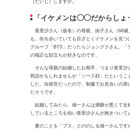
（たいじ）しますか。
「イケメンは◯◯だからしょ
亜里沙さん（仮名）の母親、由子さん（68歳
も、街を歩いていても目ざとくイケメンを見つけ
グループ「BTS」だったらジョングクさん、「
の端正な顔立ちが好きなのです。
そんな母親の結婚したお相手、つまり亜里沙さ
死語かもしれませんが「ソース顔」だというこ
した。自衛官だったので、制服でお見合いの席
たそうです。
結婚してみたら、雄一さんは酒癖が悪くて女好
しているところを幼い亜里沙さんが抱きついて
妻のことを「ブス」とののしる雄一さんですが