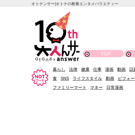
オトナンサー|オトナの教養エンタメバラエティー
TOP
暮らし
法律
健康
仕事
漫画
動画
話
食
SNS
ライフスタイル
動画
ビフォー
ファミリーマート
マネー
日常漫画