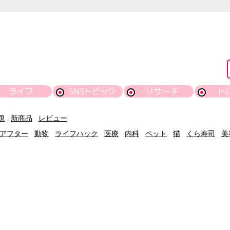
ライフ
SNSトピック
リサーチ
ト
題
新商品
レビュー
アフター
動物
ライフハック
医療
内科
ペット
猫
くら寿司
美