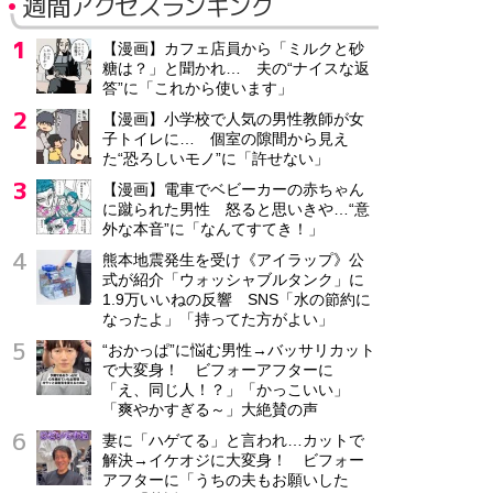
週間アクセスランキング
【漫画】カフェ店員から「ミルクと砂
糖は？」と聞かれ… 夫の“ナイスな返
答”に「これから使います」
【漫画】小学校で人気の男性教師が女
子トイレに… 個室の隙間から見え
た“恐ろしいモノ”に「許せない」
【漫画】電車でベビーカーの赤ちゃん
に蹴られた男性 怒ると思いきや…“意
外な本音”に「なんてすてき！」
熊本地震発生を受け《アイラップ》公
式が紹介「ウォッシャブルタンク」に
1.9万いいねの反響 SNS「水の節約に
なったよ」「持ってた方がよい」
“おかっぱ”に悩む男性→バッサリカット
で大変身！ ビフォーアフターに
「え、同じ人！？」「かっこいい」
「爽やかすぎる～」大絶賛の声
妻に「ハゲてる」と言われ…カットで
解決→イケオジに大変身！ ビフォー
アフターに「うちの夫もお願いした