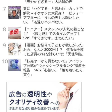
「爽やかすぎる～」大絶賛の声
妻に「ハゲてる」と言われ…カットで
解決→イケオジに大変身！ ビフォー
アフターに「うちの夫もお願いした
い」「若返りハンパない」
【ユニクロ】スタッフの“人気の着こな
し” 《抜け感》でスタイルアップ！
SNS「すてきです。まねしたい」
【漫画】お祭りで子どもが欲しがった
お面、なんと2000円！？ 焦る母を救
った店員の“粋な計らい”に「天使降臨」
「転売ヤーから買わないで」アイラッ
プ公式が“ウォッシャブルタンク”増産を
報告 SNS「心強い」「落ち着いたら
買う」