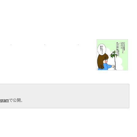
agram
で公開。