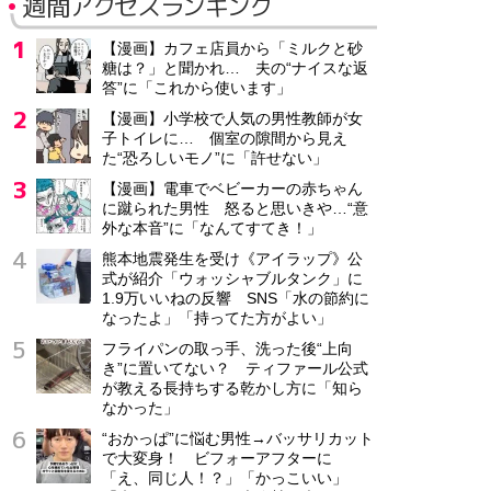
週間アクセスランキング
【漫画】カフェ店員から「ミルクと砂
糖は？」と聞かれ… 夫の“ナイスな返
答”に「これから使います」
【漫画】小学校で人気の男性教師が女
子トイレに… 個室の隙間から見え
た“恐ろしいモノ”に「許せない」
【漫画】電車でベビーカーの赤ちゃん
に蹴られた男性 怒ると思いきや…“意
外な本音”に「なんてすてき！」
熊本地震発生を受け《アイラップ》公
式が紹介「ウォッシャブルタンク」に
1.9万いいねの反響 SNS「水の節約に
なったよ」「持ってた方がよい」
フライパンの取っ手、洗った後“上向
き”に置いてない？ ティファール公式
が教える長持ちする乾かし方に「知ら
なかった」
“おかっぱ”に悩む男性→バッサリカット
で大変身！ ビフォーアフターに
「え、同じ人！？」「かっこいい」