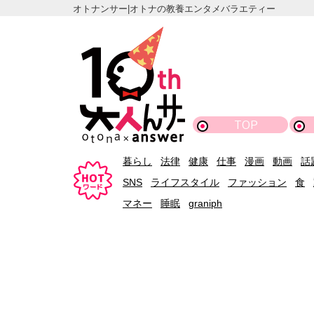
オトナンサー|オトナの教養エンタメバラエティー
TOP
暮らし
法律
健康
仕事
漫画
動画
話
SNS
ライフスタイル
ファッション
食
マネー
睡眠
graniph