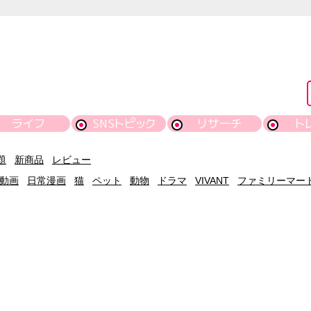
ライフ
SNSトピック
リサーチ
ト
題
新商品
レビュー
動画
日常漫画
猫
ペット
動物
ドラマ
VIVANT
ファミリーマー