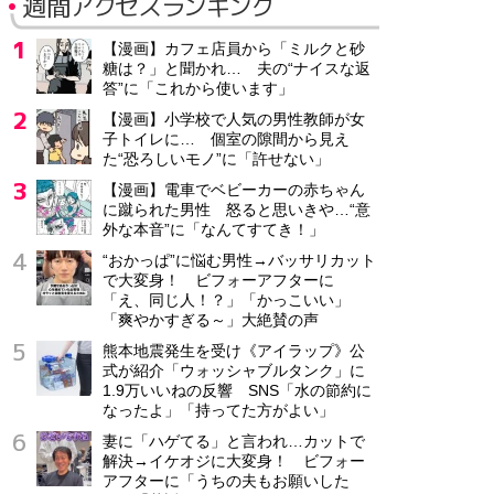
週間アクセスランキング
【漫画】カフェ店員から「ミルクと砂
糖は？」と聞かれ… 夫の“ナイスな返
答”に「これから使います」
【漫画】小学校で人気の男性教師が女
子トイレに… 個室の隙間から見え
た“恐ろしいモノ”に「許せない」
【漫画】電車でベビーカーの赤ちゃん
に蹴られた男性 怒ると思いきや…“意
外な本音”に「なんてすてき！」
“おかっぱ”に悩む男性→バッサリカット
で大変身！ ビフォーアフターに
「え、同じ人！？」「かっこいい」
「爽やかすぎる～」大絶賛の声
熊本地震発生を受け《アイラップ》公
式が紹介「ウォッシャブルタンク」に
1.9万いいねの反響 SNS「水の節約に
なったよ」「持ってた方がよい」
妻に「ハゲてる」と言われ…カットで
解決→イケオジに大変身！ ビフォー
アフターに「うちの夫もお願いした