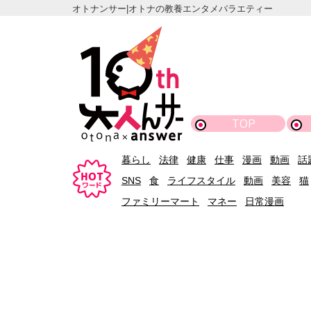
オトナンサー|オトナの教養エンタメバラエティー
TOP
暮らし
法律
健康
仕事
漫画
動画
話
SNS
食
ライフスタイル
動画
美容
猫
ファミリーマート
マネー
日常漫画