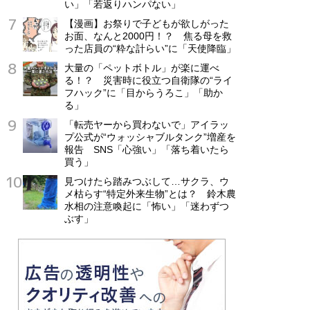
い」「若返りハンパない」
【漫画】お祭りで子どもが欲しがった
お面、なんと2000円！？ 焦る母を救
った店員の“粋な計らい”に「天使降臨」
大量の「ペットボトル」が楽に運べ
る！？ 災害時に役立つ自衛隊の“ライ
フハック”に「目からうろこ」「助か
る」
「転売ヤーから買わないで」アイラッ
プ公式が“ウォッシャブルタンク”増産を
報告 SNS「心強い」「落ち着いたら
買う」
見つけたら踏みつぶして…サクラ、ウ
メ枯らす“特定外来生物”とは？ 鈴木農
水相の注意喚起に「怖い」「迷わずつ
ぶす」