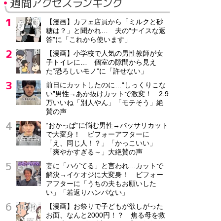
週間アクセスランキング
【漫画】カフェ店員から「ミルクと砂
糖は？」と聞かれ… 夫の“ナイスな返
答”に「これから使います」
【漫画】小学校で人気の男性教師が女
子トイレに… 個室の隙間から見え
た“恐ろしいモノ”に「許せない」
前日にカットしたのに…“しっくりこな
い”男性→あか抜けカットで激変！ 2.9
万いいね「別人やん」「モテそう」絶
賛の声
“おかっぱ”に悩む男性→バッサリカット
で大変身！ ビフォーアフターに
「え、同じ人！？」「かっこいい」
「爽やかすぎる～」大絶賛の声
妻に「ハゲてる」と言われ…カットで
解決→イケオジに大変身！ ビフォー
アフターに「うちの夫もお願いした
い」「若返りハンパない」
【漫画】お祭りで子どもが欲しがった
お面、なんと2000円！？ 焦る母を救