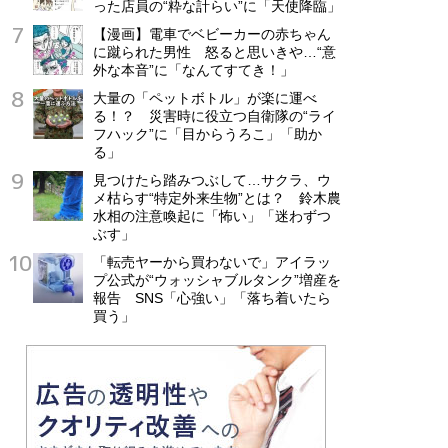
った店員の“粋な計らい”に「天使降臨」
【漫画】電車でベビーカーの赤ちゃん
に蹴られた男性 怒ると思いきや…“意
外な本音”に「なんてすてき！」
大量の「ペットボトル」が楽に運べ
る！？ 災害時に役立つ自衛隊の“ライ
フハック”に「目からうろこ」「助か
る」
見つけたら踏みつぶして…サクラ、ウ
メ枯らす“特定外来生物”とは？ 鈴木農
水相の注意喚起に「怖い」「迷わずつ
ぶす」
「転売ヤーから買わないで」アイラッ
プ公式が“ウォッシャブルタンク”増産を
報告 SNS「心強い」「落ち着いたら
買う」