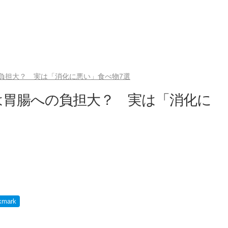
負担大？ 実は「消化に悪い」食べ物7選
は胃腸への負担大？ 実は「消化に
kmark