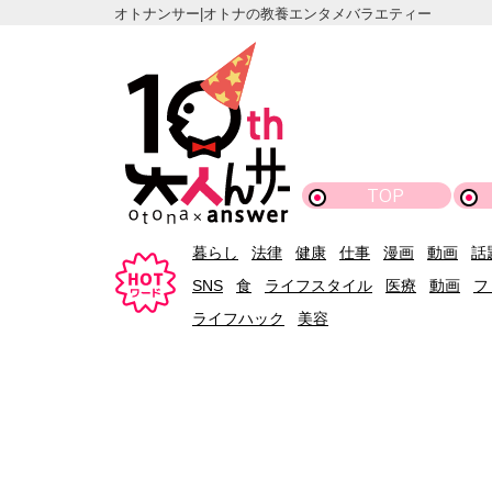
オトナンサー|オトナの教養エンタメバラエティー
TOP
暮らし
法律
健康
仕事
漫画
動画
話
SNS
食
ライフスタイル
医療
動画
フ
ライフハック
美容