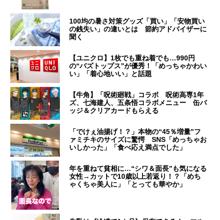
100均の暑さ対策グッズ「買い」「安物買い
の銭失い」の違いとは 節約アドバイザーに
聞く
【ユニクロ】1枚でも重ね着でも…990円
の“バズトップス”が優秀！「めっちゃかわい
い」「着心地いい」と話題
【牛角】「呪術廻戦」コラボ 呪術高専1年
ズ、七海建人、五条悟コラボメニュー 缶バ
ッジ＆クリアカードもらえる
「でけぇ油揚げ！？」本物の“45％増量”フ
ァミチキのサイズに驚愕 SNS「めっちゃお
いしかった」「食べ応え満点でした」
年を重ねて貧相に…“シワ＆面長”も気になる
女性→カットで10歳以上若返り！？「めち
ゃくちゃ美人に」「とっても華やか」