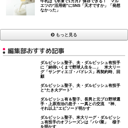
牛乳は《冷凍で1カ月》保存できる！ マル
エツの“活用術”にSNS「天才ですか」「発想
なかった」
もっと見る
編集部おすすめ記事
ダルビッシュ聖子、夫・ダルビッシュ有投手
に「納得いくまで野球人生を…」 米大リー
グ「サンディエゴ・パドレス」再契約時、回
顧
ダルビッシュ聖子、夫・ダルビッシュ有投手
と“たき火デート”
ダルビッシュ有＆聖子、長男と元プロ野球選
手・上原浩治の息子・一真との交流 “神、
それ以上”エピソード明かす
ダルビッシュ聖子、米大リーグ・ダルビッシ
ュ有投手のオフシーズンは「パパ業」 様子
を明かす