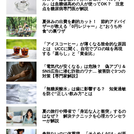
ル」は血糖値高めの人が使ってOK？ 注意
点を糖尿病専門医が解説
夏休みの出費を劇的カット！ 節約アドバイ
ザーが教える「0円レジャー」と“おうち外
食”の裏ワザ
「アイスコーヒー」が薄くなる致命的な原因
とは UCCに聞く、自宅でプロの味を再現
する「蒸らし」と「黄金比」
「電気代が安くなる」は危険？ 偽アプリ＆
SNS広告に潜む詐欺のワナ… 被害防ぐ3つの
対策【専門家解説】
「無糖炭酸水」は歯に影響する？ 知覚過敏
を防ぐ“正しい飲み方”とは
夏の旅行や帰省で「身近な人と衝突」するの
はなぜ？ 解決テクニックを心理カウンセラ
ーが解説
食欲ないのに体重増…「そうめんだけ」が原