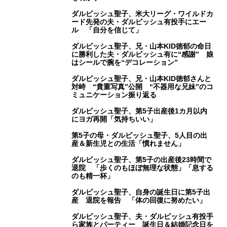
ダルビッシュ聖子、米大リーグ・ワイルドカ
ード先発の夫・ダルビッシュ有投手にエー
ル 「自分を信じて」
ダルビッシュ聖子、兄・山本KID徳郁の命日
に勝利した夫・ダルビッシュ有に“感謝” 娘
はシールで腕を“デコレーション”
ダルビッシュ聖子、兄・山本KID徳郁さんと
対峙 “貴重写真”公開 “不器用な兄妹”のコ
ミュニケーション振り返る
ダルビッシュ聖子、第5子出産後1カ月以内
にヨガ再開「気持ちいい」
第5子の母・ダルビッシュ聖子、5人目の出
産＆新生児との生活「慣れません」
ダルビッシュ聖子、第5子の出産後23時間で
退院 「歩くのもほぼ無理な状態」「息する
のも精一杯」
ダルビッシュ聖子、自身の誕生日に第5子出
産 退院を報告 「体の回復に努めたい」
ダルビッシュ聖子、夫・ダルビッシュ有投手
ら家族とパーティー 誕生日＆結婚記念日を