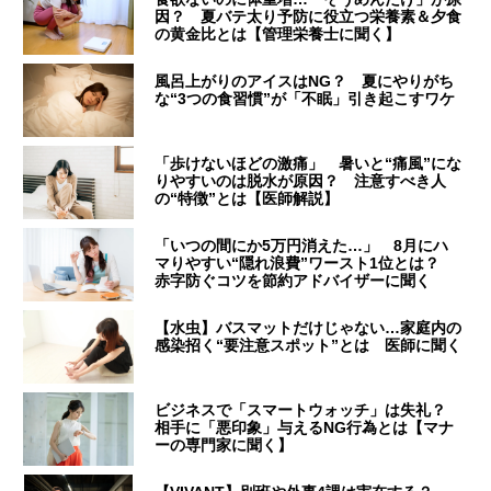
因？ 夏バテ太り予防に役立つ栄養素＆夕食
の黄金比とは【管理栄養士に聞く】
風呂上がりのアイスはNG？ 夏にやりがち
な“3つの食習慣”が「不眠」引き起こすワケ
「歩けないほどの激痛」 暑いと“痛風”にな
りやすいのは脱水が原因？ 注意すべき人
の“特徴”とは【医師解説】
「いつの間にか5万円消えた…」 8月にハ
マりやすい“隠れ浪費”ワースト1位とは？
赤字防ぐコツを節約アドバイザーに聞く
【水虫】バスマットだけじゃない…家庭内の
感染招く“要注意スポット”とは 医師に聞く
ビジネスで「スマートウォッチ」は失礼？
相手に「悪印象」与えるNG行為とは【マナ
ーの専門家に聞く】