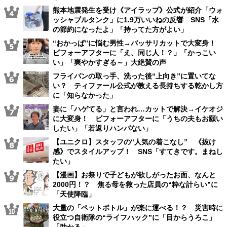
熊本地震発生を受け《アイラップ》公式が紹介「ウォ
ッシャブルタンク」に1.9万いいねの反響 SNS「水
の節約になったよ」「持ってた方がよい」
“おかっぱ”に悩む男性→バッサリカットで大変身！
ビフォーアフターに「え、同じ人！？」「かっこい
い」「爽やかすぎる～」大絶賛の声
フライパンの取っ手、洗った後“上向き”に置いてな
い？ ティファール公式が教える長持ちする乾かし方
に「知らなかった」
妻に「ハゲてる」と言われ…カットで解決→イケオジ
に大変身！ ビフォーアフターに「うちの夫もお願い
したい」「若返りハンパない」
【ユニクロ】スタッフの“人気の着こなし” 《抜け
感》でスタイルアップ！ SNS「すてきです。まねし
たい」
【漫画】お祭りで子どもが欲しがったお面、なんと
2000円！？ 焦る母を救った店員の“粋な計らい”に
「天使降臨」
大量の「ペットボトル」が楽に運べる！？ 災害時に
役立つ自衛隊の“ライフハック”に「目からうろこ」
「助かる」