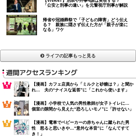
【VIVANT】別班や外事4課は実在する？
「公安と刑事の違い」を元警視庁刑事が解説
帰省や冠婚葬祭で「子どもの障害」どう伝え
る？ 親族に隠さず伝えた方が「親子が楽に
なる」ワケ
ライフの記事もっと見る
週間アクセスランキング
【漫画】カフェ店員から「ミルクと砂糖は？」と聞か
れ… 夫の“ナイスな返答”に「これから使います」
【漫画】小学校で人気の男性教師が女子トイレに…
個室の隙間から見えた“恐ろしいモノ”に「許せない」
【漫画】電車でベビーカーの赤ちゃんに蹴られた男
性 怒ると思いきや…“意外な本音”に「なんてすて
き！」