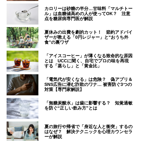
カロリーは砂糖の半分…甘味料「マルチトー
ル」は血糖値高めの人が使ってOK？ 注意
点を糖尿病専門医が解説
夏休みの出費を劇的カット！ 節約アドバイ
ザーが教える「0円レジャー」と“おうち外
食”の裏ワザ
「アイスコーヒー」が薄くなる致命的な原因
とは UCCに聞く、自宅でプロの味を再現
する「蒸らし」と「黄金比」
「電気代が安くなる」は危険？ 偽アプリ＆
SNS広告に潜む詐欺のワナ… 被害防ぐ3つの
対策【専門家解説】
「無糖炭酸水」は歯に影響する？ 知覚過敏
を防ぐ“正しい飲み方”とは
夏の旅行や帰省で「身近な人と衝突」するの
はなぜ？ 解決テクニックを心理カウンセラ
ーが解説