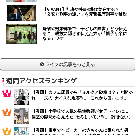
【VIVANT】別班や外事4課は実在する？
「公安と刑事の違い」を元警視庁刑事が解説
帰省や冠婚葬祭で「子どもの障害」どう伝え
る？ 親族に隠さず伝えた方が「親子が楽に
なる」ワケ
ライフの記事もっと見る
週間アクセスランキング
【漫画】カフェ店員から「ミルクと砂糖は？」と聞か
れ… 夫の“ナイスな返答”に「これから使います」
【漫画】小学校で人気の男性教師が女子トイレに…
個室の隙間から見えた“恐ろしいモノ”に「許せない」
【漫画】電車でベビーカーの赤ちゃんに蹴られた男