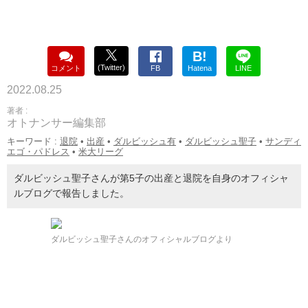
B!
(Twitter)
コメント
FB
Hatena
LINE
2022.08.25
著者 :
オトナンサー編集部
キーワード :
退院
•
出産
•
ダルビッシュ有
•
ダルビッシュ聖子
•
サンディ
エゴ・パドレス
•
米大リーグ
ダルビッシュ聖子さんが第5子の出産と退院を自身のオフィシャ
ルブログで報告しました。
ダルビッシュ聖子さんのオフィシャルブログより