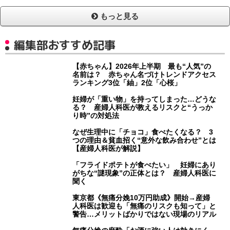
もっと見る
編集部おすすめ記事
【赤ちゃん】2026年上半期 最も“人気”の
名前は？ 赤ちゃん名づけトレンドアクセス
ランキング3位「紬」2位「心桜」
妊婦が「重い物」を持ってしまった…どうな
る？ 産婦人科医が教えるリスクと“うっか
り時”の対処法
なぜ生理中に「チョコ」食べたくなる？ 3
つの理由＆貧血招く“意外な飲み合わせ”とは
【産婦人科医が解説】
「フライドポテトが食べたい」 妊婦にあり
がちな“謎現象”の正体とは？ 産婦人科医に
聞く
東京都《無痛分娩10万円助成》開始→産婦
人科医は歓迎も「無痛のリスクも知って」と
警告…メリットばかりではない現場のリアル