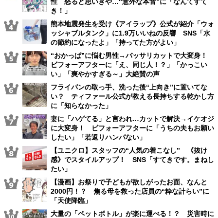
性 怒ると思いきや…“意外な本音”に「なんてすて
き！」
熊本地震発生を受け《アイラップ》公式が紹介「ウォ
ッシャブルタンク」に1.9万いいねの反響 SNS「水
の節約になったよ」「持ってた方がよい」
“おかっぱ”に悩む男性→バッサリカットで大変身！
ビフォーアフターに「え、同じ人！？」「かっこい
い」「爽やかすぎる～」大絶賛の声
フライパンの取っ手、洗った後“上向き”に置いてな
い？ ティファール公式が教える長持ちする乾かし方
に「知らなかった」
妻に「ハゲてる」と言われ…カットで解決→イケオジ
に大変身！ ビフォーアフターに「うちの夫もお願い
したい」「若返りハンパない」
【ユニクロ】スタッフの“人気の着こなし” 《抜け
感》でスタイルアップ！ SNS「すてきです。まねし
たい」
【漫画】お祭りで子どもが欲しがったお面、なんと
2000円！？ 焦る母を救った店員の“粋な計らい”に
「天使降臨」
大量の「ペットボトル」が楽に運べる！？ 災害時に