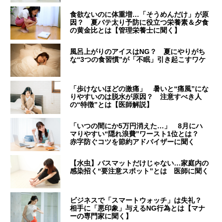
食欲ないのに体重増…「そうめんだけ」が原
因？ 夏バテ太り予防に役立つ栄養素＆夕食
の黄金比とは【管理栄養士に聞く】
風呂上がりのアイスはNG？ 夏にやりがち
な“3つの食習慣”が「不眠」引き起こすワケ
「歩けないほどの激痛」 暑いと“痛風”にな
りやすいのは脱水が原因？ 注意すべき人
の“特徴”とは【医師解説】
「いつの間にか5万円消えた…」 8月にハ
マりやすい“隠れ浪費”ワースト1位とは？
赤字防ぐコツを節約アドバイザーに聞く
【水虫】バスマットだけじゃない…家庭内の
感染招く“要注意スポット”とは 医師に聞く
ビジネスで「スマートウォッチ」は失礼？
相手に「悪印象」与えるNG行為とは【マナ
ーの専門家に聞く】