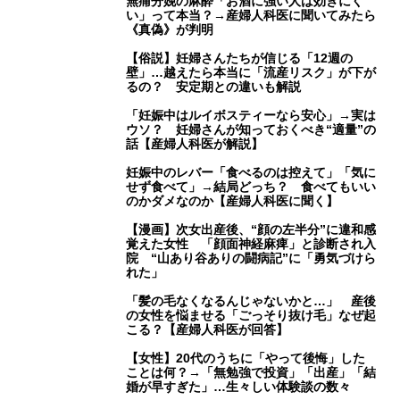
無痛分娩の麻酔「お酒に強い人は効きにく
い」って本当？→産婦人科医に聞いてみたら
《真偽》が判明
【俗説】妊婦さんたちが信じる「12週の
壁」…越えたら本当に「流産リスク」が下が
るの？ 安定期との違いも解説
「妊娠中はルイボスティーなら安心」→実は
ウソ？ 妊婦さんが知っておくべき“適量”の
話【産婦人科医が解説】
妊娠中のレバー「食べるのは控えて」「気に
せず食べて」→結局どっち？ 食べてもいい
のかダメなのか【産婦人科医に聞く】
【漫画】次女出産後、“顔の左半分”に違和感
覚えた女性 「顔面神経麻痺」と診断され入
院 “山あり谷ありの闘病記”に「勇気づけら
れた」
「髪の毛なくなるんじゃないかと…」 産後
の女性を悩ませる「ごっそり抜け毛」なぜ起
こる？【産婦人科医が回答】
【女性】20代のうちに「やって後悔」した
ことは何？→「無勉強で投資」「出産」「結
婚が早すぎた」…生々しい体験談の数々