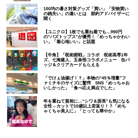
100均の暑さ対策グッズ「買い」「安物買い
の銭失い」の違いとは 節約アドバイザーに
聞く
【ユニクロ】1枚でも重ね着でも…990円
の“バズトップス”が優秀！「めっちゃかわい
い」「着心地いい」と話題
【牛角】「呪術廻戦」コラボ 呪術高専1年
ズ、七海建人、五条悟コラボメニュー 缶バ
ッジ＆クリアカードもらえる
「でけぇ油揚げ！？」本物の“45％増量”フ
ァミチキのサイズに驚愕 SNS「めっちゃお
いしかった」「食べ応え満点でした」
年を重ねて貧相に…“シワ＆面長”も気になる
女性→カットで10歳以上若返り！？「めち
ゃくちゃ美人に」「とっても華やか」