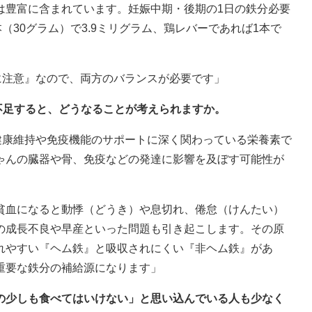
は豊富に含まれています。妊娠中期・後期の1日の鉄分必要
（30グラム）で3.9ミリグラム、鶏レバーであれば1本で
に注意』なので、両方のバランスが必要です」
不足すると、どうなることが考えられますか。
健康維持や免疫機能のサポートに深く関わっている栄養素で
ゃんの臓器や骨、免疫などの発達に影響を及ぼす可能性が
貧血になると動悸（どうき）や息切れ、倦怠（けんたい）
の成長不良や早産といった問題も引き起こします。その原
れやすい『ヘム鉄』と吸収されにくい『非ヘム鉄』があ
重要な鉄分の補給源になります」
んの少しも食べてはいけない」と思い込んでいる人も少なく