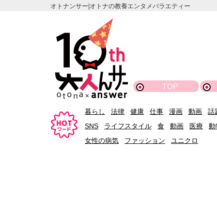
オトナンサー|オトナの教養エンタメバラエティー
TOP
暮らし
法律
健康
仕事
漫画
動画
話
SNS
ライフスタイル
食
動画
医療
動
女性の病気
ファッション
ユニクロ