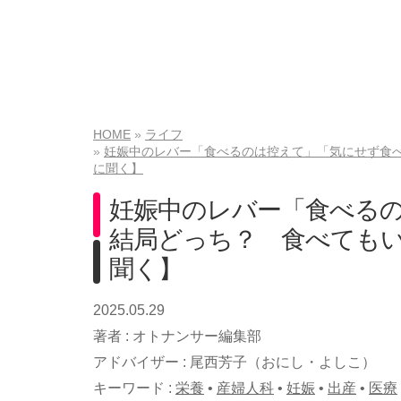
HOME
ライフ
妊娠中のレバー「食べるのは控えて」「気にせず食
に聞く】
妊娠中のレバー「食べる
結局どっち？ 食べても
聞く】
2025.05.29
著者 :
オトナンサー編集部
アドバイザー :
尾西芳子（おにし・よしこ）
キーワード :
栄養
•
産婦人科
•
妊娠
•
出産
•
医療