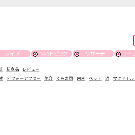
ライフ
SNSトピック
リサーチ
ト
題
新商品
レビュー
物
ビフォーアフター
美容
くら寿司
内科
ペット
猫
マクドナル