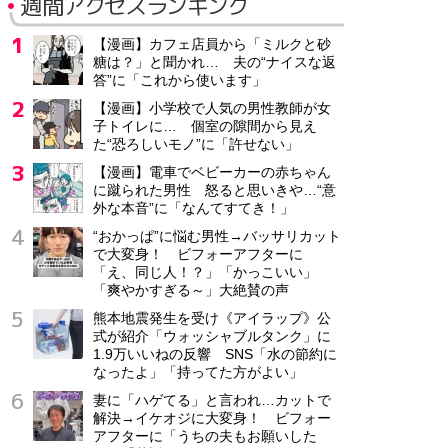
週間アクセスランキング
【漫画】カフェ店員から「ミルクと砂
糖は？」と聞かれ… 夫の“ナイスな返
答”に「これから使います」
【漫画】小学校で人気の男性教師が女
子トイレに… 個室の隙間から見え
た“恐ろしいモノ”に「許せない」
【漫画】電車でベビーカーの赤ちゃん
に蹴られた男性 怒ると思いきや…“意
外な本音”に「なんてすてき！」
“おかっぱ”に悩む男性→バッサリカット
で大変身！ ビフォーアフターに
「え、同じ人！？」「かっこいい」
「爽やかすぎる～」大絶賛の声
熊本地震発生を受け《アイラップ》公
式が紹介「ウォッシャブルタンク」に
1.9万いいねの反響 SNS「水の節約に
なったよ」「持ってた方がよい」
妻に「ハゲてる」と言われ…カットで
解決→イケオジに大変身！ ビフォー
アフターに「うちの夫もお願いした