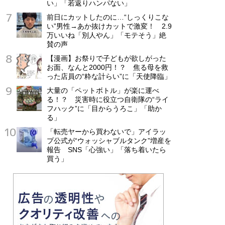
い」「若返りハンパない」
前日にカットしたのに…“しっくりこな
い”男性→あか抜けカットで激変！ 2.9
万いいね「別人やん」「モテそう」絶
賛の声
【漫画】お祭りで子どもが欲しがった
お面、なんと2000円！？ 焦る母を救
った店員の“粋な計らい”に「天使降臨」
大量の「ペットボトル」が楽に運べ
る！？ 災害時に役立つ自衛隊の“ライ
フハック”に「目からうろこ」「助か
る」
「転売ヤーから買わないで」アイラッ
プ公式が“ウォッシャブルタンク”増産を
報告 SNS「心強い」「落ち着いたら
買う」