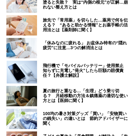
塗ると失敗？ 実は“内側の根元”が正解…崩
れない整え方とは
旅先で「常用薬」を切らした…薬局で何を伝
える？ “あると助かる情報”とお薬手帳の活
用法とは【薬剤師に聞く】
「休みなのに疲れる」 お盆休み特有の“隠れ
疲労”に注意…3つの解消法とは
飛行機で「モバイルバッテリー」使用禁止
知らずに充電し“発火”したら巨額の賠償責
任？【弁護士解説】
夏の旅行と重なる…「生理」どう乗り切
る？ 月経移動の方法＆鎮痛薬の適切な使い
方とは【医師に聞く】
100均の暑さ対策グッズ「買い」「安物買い
の銭失い」の違いとは 節約アドバイザーに
聞く