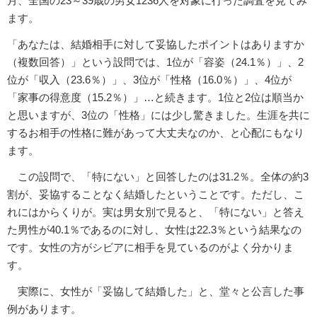
月、全国の23～39歳の男女1236人を対象に行った調査を見てみ
ます。
「あなたは、結婚相手に対して妥協したポイントはありますか
（複数回答）」という設問では、1位が「容姿（24.1％）」、2
位が「収入（23.6％）」、3位が「性格（16.0％）」、4位が
「家事の得意度（15.2％）」…と続きます。1位と2位は順当か
と思いますが、3位の「性格」には少し驚きました。生涯を共に
するお相手の性格に難があって大丈夫なのか、と心配にもなり
ます。
この設問で、「特にない」と回答したのは31.2％。全体の約3
割が、妥協することなく結婚したということです。ただし、こ
れにはからくりが。実は男女別で見ると、「特にない」と答え
た男性が40.1％であるのに対し、女性は22.3％という結果なの
です。女性の方がシビアに相手を見ているのがよく分かりま
す。
実際に、女性が「妥協して結婚した」と、堂々と公言した事
例があります。