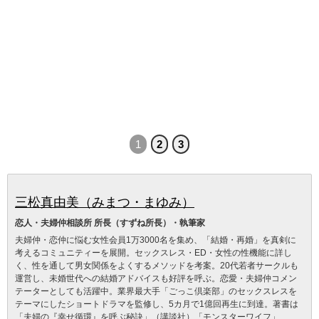
1
2
3
三松真由美（みまつ・まゆみ）
恋人・夫婦仲相談所 所長（すずね所長）・執筆家
夫婦仲・恋仲に悩む女性会員1万3000名を集め、「結婚・再婚」を真剣に
考えるコミュニティーを展開。セックスレス・ED・女性の性機能に詳し
く、性を通して男女関係をよくするメソッドを考案。20代若者サークルも
運営し、未婚世代への結婚アドバイスも好評を呼ぶ。恋愛・夫婦仲コメン
テーターとしても活躍中。業界最大手「ごっこ倶楽部」のセックスレスを
テーマにしたショートドラマを監修し、5カ月で1億回再生に到達。著書は
「夫婦の『幸せ循環』を呼ぶ秘訣」（講談社）「モンスターワイフ」