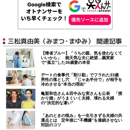
三松真由美（みまつ・まゆみ） 関連記事
【帰省ブルー】「うちの親、気を使わなくて
いいから」 能天気な夫に絶望…義実家
で“孤立”した36歳妻の本音
デートの食事代「割り勘」でフラれた33歳
男性の落とし穴 「じゃあ半分で」が相手を
冷めさせる“本当の理由”
亀梨和也さん＆田中みな実さんも公表 「授
かり婚」がうまくいく夫婦、壊れる夫婦
の“決定的な違い”
「あのときの恨み」を一生引きずる夫婦の共
通点とは 定年後に“不機嫌”を連鎖させない
対話のコツ