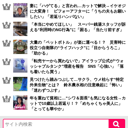
妻に「ハゲてる」と言われ…カットで解決→イケオジ
に大変身！ ビフォーアフターに「うちの夫もお願い
したい」「若返りハンパない」
「本当にやめてほしい」 スーパー銭湯スタッフが訴
える“利用時のNG行為”に「困る」「当たり前すぎ」
大量の「ペットボトル」が楽に運べる！？ 災害時に
役立つ自衛隊の“ライフハック”に「目からうろこ」
「助かる」
「転売ヤーから買わないで」アイラップ公式が“ウォ
ッシャブルタンク”増産を報告 SNS「心強い」「落
ち着いたら買う」
見つけたら踏みつぶして…サクラ、ウメ枯らす“特定
外来生物”とは？ 鈴木農水相の注意喚起に「怖い」
「迷わずつぶす」
年を重ねて貧相に…“シワ＆面長”も気になる女性→カ
ットで10歳以上若返り！？「めちゃくちゃ美人に」
「とっても華やか」