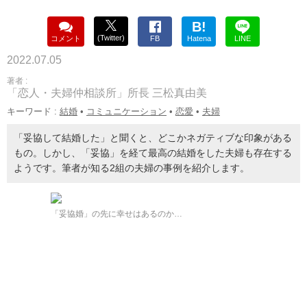
B!
(Twitter)
コメント
FB
Hatena
LINE
2022.07.05
著者 :
「恋人・夫婦仲相談所」所長 三松真由美
キーワード :
結婚
•
コミュニケーション
•
恋愛
•
夫婦
「妥協して結婚した」と聞くと、どこかネガティブな印象がある
もの。しかし、「妥協」を経て最高の結婚をした夫婦も存在する
ようです。筆者が知る2組の夫婦の事例を紹介します。
「妥協婚」の先に幸せはあるのか…