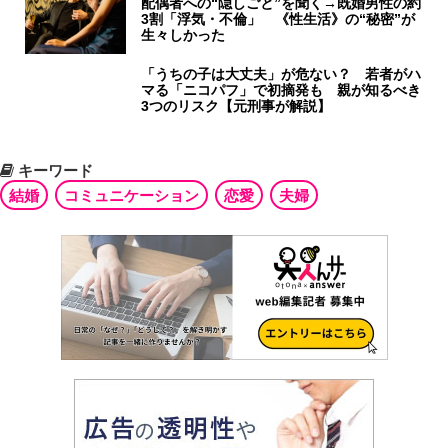
配偶者への“隠しごと”を聞く→既婚男性の約
3割「浮気・不倫」 《性生活》の“秘密”が
生々しかった
「うちの子は大丈夫」が危ない？ 若者がハ
マる「ニコパフ」で初摘発も 親が知るべき
3つのリスク【元刑事が解説】
キーワード
結婚
コミュニケーション
恋愛
夫婦