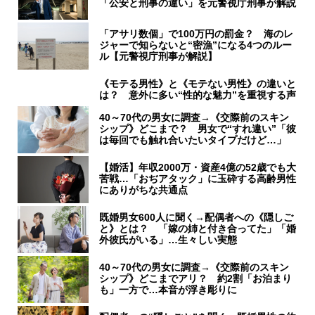
「公安と刑事の違い」を元警視庁刑事が解説
「アサリ数個」で100万円の罰金？ 海のレ
ジャーで知らないと“密漁”になる4つのルー
ル【元警視庁刑事が解説】
《モテる男性》と《モテない男性》の違いと
は？ 意外に多い“性的な魅力”を重視する声
40～70代の男女に調査→《交際前のスキン
シップ》どこまで？ 男女で“すれ違い”「彼
は毎回でも触れ合いたいタイプだけど…」
【婚活】年収2000万・資産4億の52歳でも大
苦戦…「おぢアタック」に玉砕する高齢男性
にありがちな共通点
既婚男女600人に聞く→配偶者への《隠しご
と》とは？ 「嫁の姉と付き合ってた」「婚
外彼氏がいる」…生々しい実態
40～70代の男女に調査→《交際前のスキン
シップ》どこまでアリ？ 約2割「お泊まり
も」一方で…本音が浮き彫りに