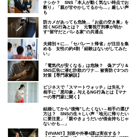
ナシか？ SNS「本人が動く気ない時点でお
断り」「親が甘やかしてるから…」厳しい声
も
防カメがあっても危険…「お盆の空き巣」を
招くNG行為とは？ 元警視庁刑事が明か
す“留守だとバレる家”の共通点
夫婦別々に…「セパレート帰省」が注目を集
める 女性の約4割「経験はないがしてみた
い」
「電気代が安くなる」は危険？ 偽アプリ＆
SNS広告に潜む詐欺のワナ… 被害防ぐ3つの
対策【専門家解説】
ビジネスで「スマートウォッチ」は失礼？
相手に「悪印象」与えるNG行為とは【マナ
ーの専門家に聞く】
結婚してから“後悔”したくない→相手の選び
方は？ SNSの生々しい声「地元に帰りたい
に要注意」「親やきょうだいが借金持ちじゃ
ないかも…」
【VIVANT】別班や外事4課は実在する？