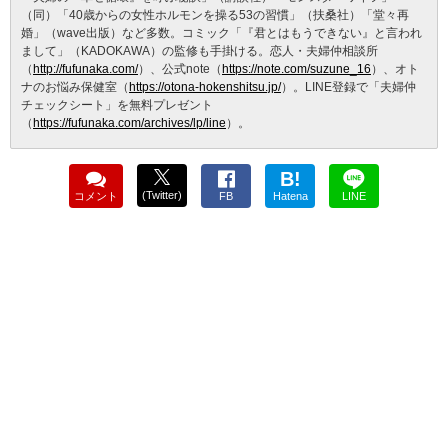
（同）「40歳からの女性ホルモンを操る53の習慣」（扶桑社）「堂々再
婚」（wave出版）など多数。コミック「『君とはもうできない』と言われ
まして」（KADOKAWA）の監修も手掛ける。恋人・夫婦仲相談所
（
http://fufunaka.com/
）、公式note（
https://note.com/suzune_16
）、オト
ナのお悩み保健室（
https://otona-hokenshitsu.jp/
）。LINE登録で「夫婦仲
チェックシート」を無料プレゼント
（
https://fufunaka.com/archives/lp/line
）。
B!
(Twitter)
コメント
FB
Hatena
LINE