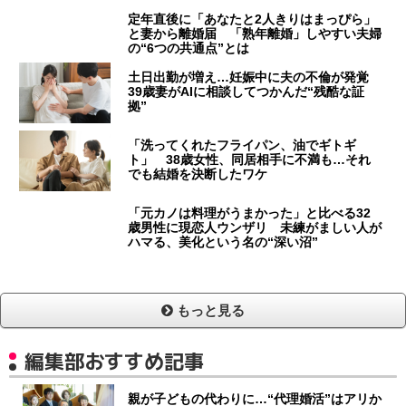
定年直後に「あなたと2人きりはまっぴら」
と妻から離婚届 「熟年離婚」しやすい夫婦
の“6つの共通点”とは
土日出勤が増え…妊娠中に夫の不倫が発覚
39歳妻がAIに相談してつかんだ“残酷な証
拠”
「洗ってくれたフライパン、油でギトギ
ト」 38歳女性、同居相手に不満も…それ
でも結婚を決断したワケ
「元カノは料理がうまかった」と比べる32
歳男性に現恋人ウンザリ 未練がましい人が
ハマる、美化という名の“深い沼”
もっと見る
編集部おすすめ記事
親が子どもの代わりに…“代理婚活”はアリか