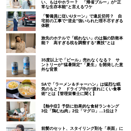
い、もはやホラー？ 「帰省ブルー」が“正
常な生存本能”と言えるワケ
「警備員に従いUターン」で違反切符？ 自
宅前の工事で“逆走”強いられた理不尽すぎる
体験
旅先のホテルで「眠れない」のは脳の防衛本
能？ 高すぎる枕を調整する“裏技”とは
35度以上で「ビール」売れなくなる？ サ
ントリーが“猛暑限定”「夏生」を開発した意
外な背景
SAで「ラーメン＆チャーハン」は猛烈な眠
気のもと？ ドライブ中の“疲れにくい食事
術”とは【管理栄養士に聞く】
【熱中症】予防に効果的な食材ランキング
3位「鶏むね肉」2位「マグロ」…1位は？
前髪のセット、スタイリング剤を「表面」に