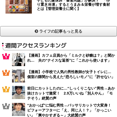
子どもの夏休み「昼食問題」が解決？ 「作
り置き冷凍」するとうまみ＆栄養が増す食材
とは【管理栄養士に聞く】
ライフの記事もっと見る
週間アクセスランキング
【漫画】カフェ店員から「ミルクと砂糖は？」と聞か
れ… 夫の“ナイスな返答”に「これから使います」
【漫画】小学校で人気の男性教師が女子トイレに…
個室の隙間から見えた“恐ろしいモノ”に「許せない」
前日にカットしたのに…“しっくりこない”男性→あか
抜けカットで激変！ 2.9万いいね「別人やん」「モ
テそう」絶賛の声
“おかっぱ”に悩む男性→バッサリカットで大変身！
ビフォーアフターに「え、同じ人！？」「かっこい
い」「爽やかすぎる～」大絶賛の声