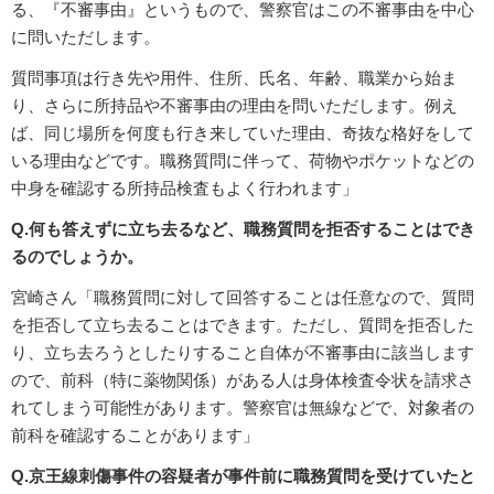
る、『不審事由』というもので、警察官はこの不審事由を中心
に問いただします。
質問事項は行き先や用件、住所、氏名、年齢、職業から始ま
り、さらに所持品や不審事由の理由を問いただします。例え
ば、同じ場所を何度も行き来していた理由、奇抜な格好をして
いる理由などです。職務質問に伴って、荷物やポケットなどの
中身を確認する所持品検査もよく行われます」
Q.何も答えずに立ち去るなど、職務質問を拒否することはでき
るのでしょうか。
宮崎さん「職務質問に対して回答することは任意なので、質問
を拒否して立ち去ることはできます。ただし、質問を拒否した
り、立ち去ろうとしたりすること自体が不審事由に該当します
ので、前科（特に薬物関係）がある人は身体検査令状を請求さ
れてしまう可能性があります。警察官は無線などで、対象者の
前科を確認することがあります」
Q.京王線刺傷事件の容疑者が事件前に職務質問を受けていたと