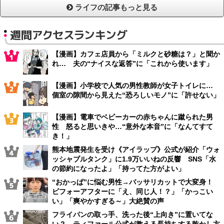
ライフの記事もっと見る
週間アクセスランキング
【漫画】カフェ店員から「ミルクと砂糖は？」と聞か
れ… 夫の“ナイスな返答”に「これから使います」
【漫画】小学校で人気の男性教師が女子トイレに…
個室の隙間から見えた“恐ろしいモノ”に「許せない」
【漫画】電車でベビーカーの赤ちゃんに蹴られた男
性 怒ると思いきや…“意外な本音”に「なんてすて
き！」
熊本地震発生を受け《アイラップ》公式が紹介「ウォ
ッシャブルタンク」に1.9万いいねの反響 SNS「水
の節約になったよ」「持ってた方がよい」
“おかっぱ”に悩む男性→バッサリカットで大変身！
ビフォーアフターに「え、同じ人！？」「かっこい
い」「爽やかすぎる～」大絶賛の声
フライパンの取っ手、洗った後“上向き”に置いてな
い？ ティファール公式が教える長持ちする乾かし方