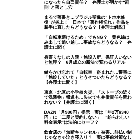
になったら自己責任？ 弁護士が明かす“罰
則”と落とし穴
まるで落書き…ブラジル聖像の“トホホ修
復”が炎上！ 日本で「著作権切れ」作品を
勝手に直したらどうなる？【弁理士解説】
「自転車避けるため」でもNG？ 黄色線は
み出して追い越し…事故ならどうなる？ 弁
護士に聞く
身寄りなしの入院・施設入所、保証人いない
と無理？ 6月成立の新法で変わるリアル
鍵をかけ忘れて「自転車」盗まれた…警察に
「施錠していた」とうそついたらどうなる？
【弁護士に聞く】
東京・北区の小学校火災、「ストーブの近く
で洗濯物」報道も…失火でも弁償責任を問わ
れない？【弁護士に聞く】
DAZN「月980円」提示→実は「年2万6340
円」に「二度と契約しない」 “紛らわしい
料金表示”は法的にセーフ？
飲食店の「無断キャンセル」被害…前払い制
じゃなきゃ泣き寝入り？ 実は事前対策なし