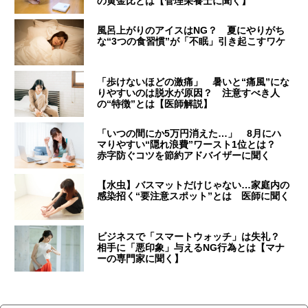
の黄金比とは【管理栄養士に聞く】
風呂上がりのアイスはNG？ 夏にやりがち
な“3つの食習慣”が「不眠」引き起こすワケ
「歩けないほどの激痛」 暑いと“痛風”にな
りやすいのは脱水が原因？ 注意すべき人
の“特徴”とは【医師解説】
「いつの間にか5万円消えた…」 8月にハ
マりやすい“隠れ浪費”ワースト1位とは？
赤字防ぐコツを節約アドバイザーに聞く
【水虫】バスマットだけじゃない…家庭内の
感染招く“要注意スポット”とは 医師に聞く
ビジネスで「スマートウォッチ」は失礼？
相手に「悪印象」与えるNG行為とは【マナ
ーの専門家に聞く】