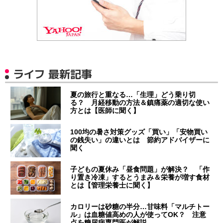
ライフ 最新記事
夏の旅行と重なる…「生理」どう乗り切
る？ 月経移動の方法＆鎮痛薬の適切な使い
方とは【医師に聞く】
100均の暑さ対策グッズ「買い」「安物買い
の銭失い」の違いとは 節約アドバイザーに
聞く
子どもの夏休み「昼食問題」が解決？ 「作
り置き冷凍」するとうまみ＆栄養が増す食材
とは【管理栄養士に聞く】
カロリーは砂糖の半分…甘味料「マルチトー
ル」は血糖値高めの人が使ってOK？ 注意
点を糖尿病専門医が解説