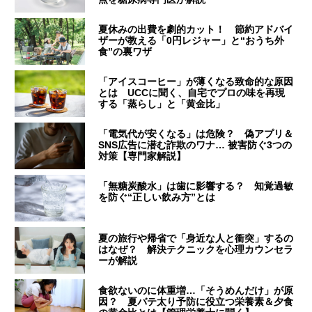
夏休みの出費を劇的カット！ 節約アドバイ
ザーが教える「0円レジャー」と“おうち外
食”の裏ワザ
「アイスコーヒー」が薄くなる致命的な原因
とは UCCに聞く、自宅でプロの味を再現
する「蒸らし」と「黄金比」
「電気代が安くなる」は危険？ 偽アプリ＆
SNS広告に潜む詐欺のワナ… 被害防ぐ3つの
対策【専門家解説】
「無糖炭酸水」は歯に影響する？ 知覚過敏
を防ぐ“正しい飲み方”とは
夏の旅行や帰省で「身近な人と衝突」するの
はなぜ？ 解決テクニックを心理カウンセラ
ーが解説
食欲ないのに体重増…「そうめんだけ」が原
因？ 夏バテ太り予防に役立つ栄養素＆夕食