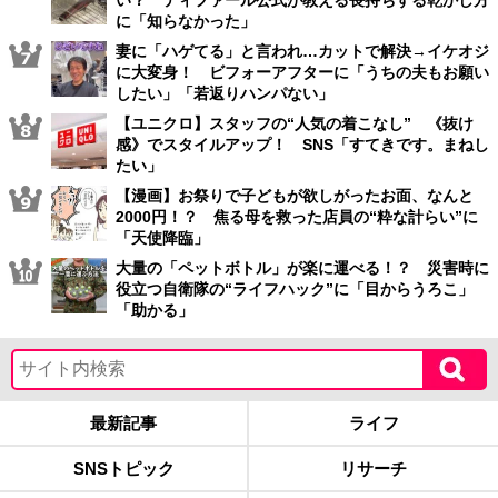
に「知らなかった」
妻に「ハゲてる」と言われ…カットで解決→イケオジ
に大変身！ ビフォーアフターに「うちの夫もお願い
したい」「若返りハンパない」
【ユニクロ】スタッフの“人気の着こなし” 《抜け
感》でスタイルアップ！ SNS「すてきです。まねし
たい」
【漫画】お祭りで子どもが欲しがったお面、なんと
2000円！？ 焦る母を救った店員の“粋な計らい”に
「天使降臨」
大量の「ペットボトル」が楽に運べる！？ 災害時に
役立つ自衛隊の“ライフハック”に「目からうろこ」
「助かる」
最新記事
ライフ
SNSトピック
リサーチ