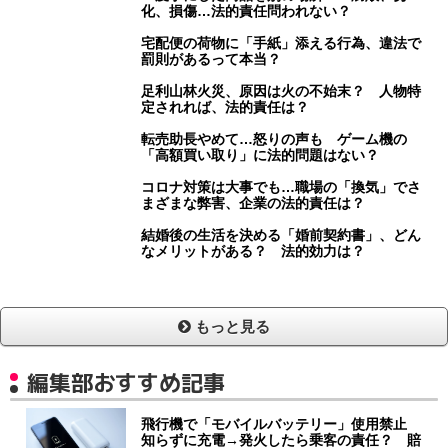
化、損傷…法的責任問われない？
宅配便の荷物に「手紙」添える行為、違法で
罰則があるって本当？
足利山林火災、原因は火の不始末？ 人物特
定されれば、法的責任は？
転売助長やめて…怒りの声も ゲーム機の
「高額買い取り」に法的問題はない？
コロナ対策は大事でも…職場の「換気」でさ
まざまな弊害、企業の法的責任は？
結婚後の生活を決める「婚前契約書」、どん
なメリットがある？ 法的効力は？
もっと見る
編集部おすすめ記事
飛行機で「モバイルバッテリー」使用禁止
知らずに充電→発火したら乗客の責任？ 賠