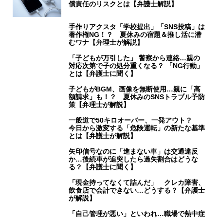
償責任のリスクとは【弁護士解説】
手作りアクスタ「学校提出」「SNS投稿」は
著作権NG！？ 夏休みの宿題＆推し活に潜
むワナ【弁理士が解説】
「子どもが万引した」 警察から連絡…親の
対応次第で子の処分重くなる？ 「NG行動」
とは【弁護士に聞く】
子どもがBGM、画像を無断使用…親に「高
額請求」も！？ 夏休みのSNSトラブル予防
策【弁理士が解説】
一般道で50キロオーバー、一発アウト？
今日から激変する「危険運転」の新たな基準
とは【弁護士が解説】
矢印信号なのに「進まない車」は交通違反
か…後続車が追突したら過失割合はどうな
る？【弁護士に聞く】
「現金持ってなくて詰んだ」 クレカ障害、
飲食店で会計できない…どうする？【弁護士
が解説】
「自己管理が悪い」といわれ…職場で熱中症