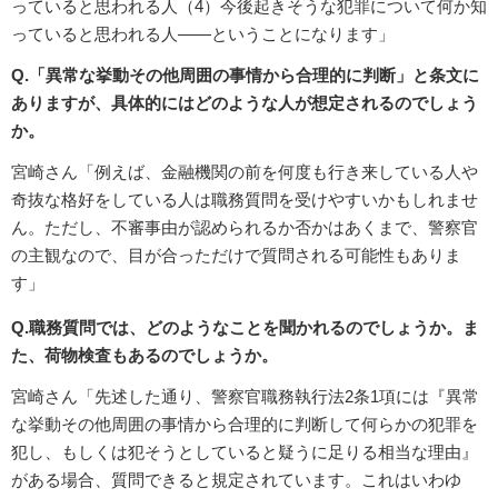
っていると思われる人（4）今後起きそうな犯罪について何か知
っていると思われる人――ということになります」
Q.「異常な挙動その他周囲の事情から合理的に判断」と条文に
ありますが、具体的にはどのような人が想定されるのでしょう
か。
宮崎さん「例えば、金融機関の前を何度も行き来している人や
奇抜な格好をしている人は職務質問を受けやすいかもしれませ
ん。ただし、不審事由が認められるか否かはあくまで、警察官
の主観なので、目が合っただけで質問される可能性もありま
す」
Q.職務質問では、どのようなことを聞かれるのでしょうか。ま
た、荷物検査もあるのでしょうか。
宮崎さん「先述した通り、警察官職務執行法2条1項には『異常
な挙動その他周囲の事情から合理的に判断して何らかの犯罪を
犯し、もしくは犯そうとしていると疑うに足りる相当な理由』
がある場合、質問できると規定されています。これはいわゆ