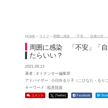
HOME
ライフ
周囲に感染 「不安」「自責の念」
周囲に感染 「不安」「
たらいい？
2021.09.13
著者 :
オトナンサー編集部
アドバイザー :
小日向るり子（こひなた・るり
キーワード :
松井玲奈
コメント
(Twitter)
Facebook
B!
Boo