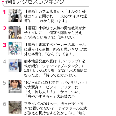
週間アクセスランキング
【漫画】カフェ店員から「ミルクと砂
糖は？」と聞かれ… 夫の“ナイスな返
答”に「これから使います」
【漫画】小学校で人気の男性教師が女
子トイレに… 個室の隙間から見え
た“恐ろしいモノ”に「許せない」
【漫画】電車でベビーカーの赤ちゃん
に蹴られた男性 怒ると思いきや…“意
外な本音”に「なんてすてき！」
熊本地震発生を受け《アイラップ》公
式が紹介「ウォッシャブルタンク」に
1.9万いいねの反響 SNS「水の節約に
なったよ」「持ってた方がよい」
“おかっぱ”に悩む男性→バッサリカット
で大変身！ ビフォーアフターに
「え、同じ人！？」「かっこいい」
「爽やかすぎる～」大絶賛の声
フライパンの取っ手、洗った後“上向
き”に置いてない？ ティファール公式
が教える長持ちする乾かし方に「知ら