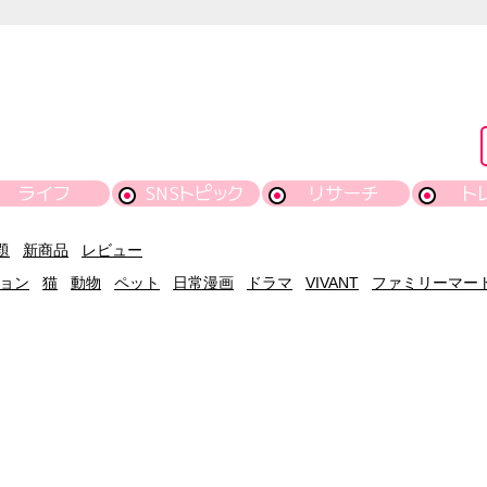
ライフ
SNSトピック
リサーチ
ト
題
新商品
レビュー
ョン
猫
動物
ペット
日常漫画
ドラマ
VIVANT
ファミリーマー