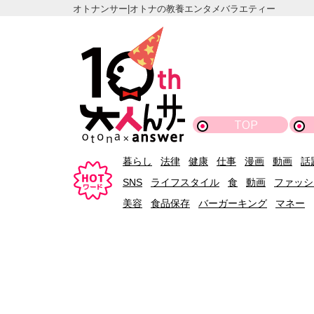
オトナンサー|オトナの教養エンタメバラエティー
TOP
暮らし
法律
健康
仕事
漫画
動画
話
SNS
ライフスタイル
食
動画
ファッシ
美容
食品保存
バーガーキング
マネー