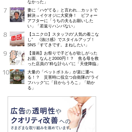
なかった」
妻に「ハゲてる」と言われ…カットで
解決→イケオジに大変身！ ビフォー
アフターに「うちの夫もお願いした
い」「若返りハンパない」
【ユニクロ】スタッフの“人気の着こな
し” 《抜け感》でスタイルアップ！
SNS「すてきです。まねしたい」
【漫画】お祭りで子どもが欲しがった
お面、なんと2000円！？ 焦る母を救
った店員の“粋な計らい”に「天使降臨」
大量の「ペットボトル」が楽に運べ
る！？ 災害時に役立つ自衛隊の“ライ
フハック”に「目からうろこ」「助か
る」